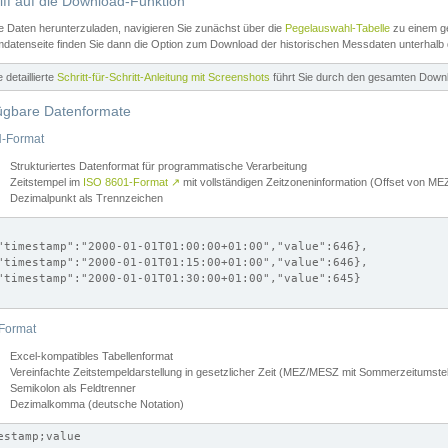
iff auf die Download-Funktion
e Daten herunterzuladen, navigieren Sie zunächst über die
Pegelauswahl-Tabelle
zu einem ge
datenseite finden Sie dann die Option zum Download der historischen Messdaten unterhalb
ne detaillierte
Schritt-für-Schritt-Anleitung mit Screenshots
führt Sie durch den gesamten Down
ügbare Datenformate
-Format
Strukturiertes Datenformat für programmatische Verarbeitung
Zeitstempel im
ISO 8601-Format
↗
mit vollständigen Zeitzoneninformation (Offset von 
Dezimalpunkt als Trennzeichen
"timestamp":"2000-01-01T01:00:00+01:00","value":646},

"timestamp":"2000-01-01T01:15:00+01:00","value":646},

"timestamp":"2000-01-01T01:30:00+01:00","value":645}

Format
Excel-kompatibles Tabellenformat
Vereinfachte Zeitstempeldarstellung in gesetzlicher Zeit (MEZ/MESZ mit Sommerzeitumstel
Semikolon als Feldtrenner
Dezimalkomma (deutsche Notation)
estamp;value
