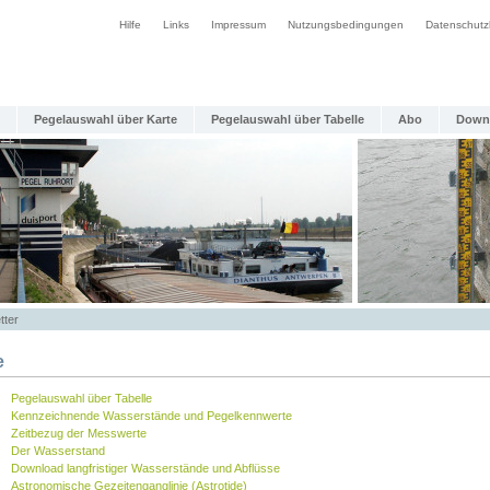
Hilfe
Links
Impressum
Nutzungsbedingungen
Datenschutz
Pegelauswahl über Karte
Pegelauswahl über Tabelle
Abo
Down
tter
e
Pegelauswahl über Tabelle
Kennzeichnende Wasserstände und Pegelkennwerte
Zeitbezug der Messwerte
Der Wasserstand
Download langfristiger Wasserstände und Abflüsse
Astronomische Gezeitenganglinie (Astrotide)