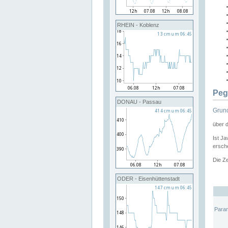
RHEIN - Koblenz
Peg
DONAU - Passau
Grund
über 
Ist Ja
ersche
Die Ze
ODER - Eisenhüttenstadt
Para