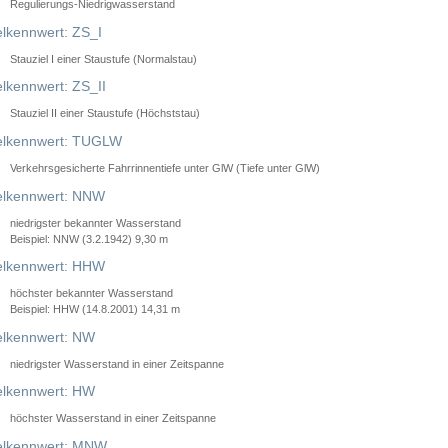
Regulierungs-Niedrigwasserstand
lkennwert: ZS_I
Stauziel I einer Staustufe (Normalstau)
lkennwert: ZS_II
Stauziel II einer Staustufe (Höchststau)
elkennwert: TUGLW
Verkehrsgesicherte Fahrrinnentiefe unter GlW (Tiefe unter GlW)
lkennwert: NNW
niedrigster bekannter Wasserstand
Beispiel: NNW (3.2.1942) 9,30 m
lkennwert: HHW
höchster bekannter Wasserstand
Beispiel: HHW (14.8.2001) 14,31 m
lkennwert: NW
niedrigster Wasserstand in einer Zeitspanne
lkennwert: HW
höchster Wasserstand in einer Zeitspanne
elkennwert: MNW