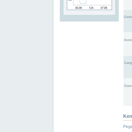
Gewä
Ausw
Gangl
Down
Ken
Pege