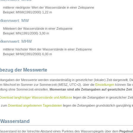
mittlerer niedrigster Wert der Wasserstände in einer Zeitspanne
Beispiel: MNW(1991/2000) 1,22 m
lkennwert: MW
Mittelwert der Wasserstände in einer Zeitspanne
Beispiel: MN(1991/2000) 3,00 m
elkennwert: MHW
mittlerer höchster Wert der Wasserstände in einer Zeitspanne
Beispiel: MHW(1991/2000) 6,00 m
tbezug der Messwerte
itangaben der Messwerte werden standardmäßig in gesetzlicher (lokaler) Zeit dargestellt. D
em Wechsel im Sommer zur Sommerzeit (MESZ, UTC+2). über die
Einstellungen
können Sie d
ellung ohne Sommerzeit einstellen.
Momentan sind alle Zeitangaben auf gesetzliche Zeit e
Download langfristiger Wasserstände und Abflüsse
liegen die Zeitangaben in gesetzlicher Zeit
n zum
Download angebotenen Tagesdateien
liegen die Zeitangaben grundsätzlich ganzjährig in
 Wasserstand
asserstand ist der lotrechte Abstand eines Punktes des Wasserspiegels über dem
Pegelnul