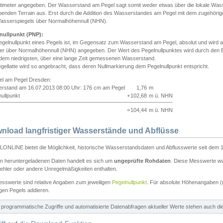
ntimeter angegeben. Der Wasserstand am Pegel sagt somit weder etwas über die lokale Wa
enden Terrain aus. Erst durch die Addition des Wasserstandes am Pegel mit dem zugehörig
asserspiegels über Normalhöhennull (NHN).
nullpunkt (PNP):
egelnullpunkt eines Pegels ist, im Gegensatz zum Wasserstand am Pegel, absolut und wir
ter über Normalhöhennull (NHN) angegeben. Der Wert des Pegelnullpunktes wird durch den Bet
 dem niedrigsten, über eine lange Zeit gemessenen Wasserstand.
gellatte wird so angebracht, dass deren Nullmarkierung dem Pegelnullpunkt entspricht.
iel am Pegel Dresden:
rstand am 16.07.2013 08:00 Uhr: 176 cm am Pegel
1,76
m
ullpunkt
+
102,68
m ü. NHN
=
104,44
m ü. NHN
nload langfristiger Wasserstände und Abflüsse
ONLINE bietet die Möglichkeit, historische Wasserstandsdaten und Abflusswerte seit dem 1
en heruntergeladenen Daten handelt es sich um
ungeprüfte Rohdaten
. Diese Messwerte wur
ehler oder andere Unregelmäßigkeiten enthalten.
esswerte sind relative Angaben zum jeweiligen
Pegelnullpunkt
. Für absolute Höhenangaben 
igen Pegels addieren.
ür programmatische Zugriffe und automatisierte Datenabfragen aktueller Werte stehen auch d