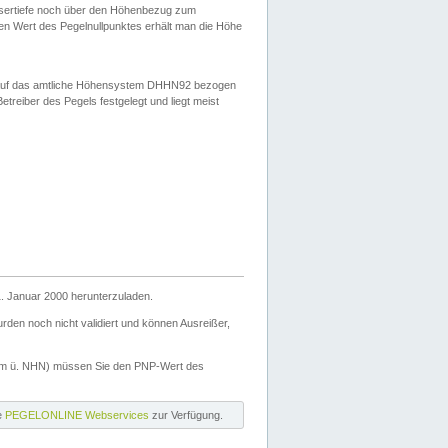
ssertiefe noch über den Höhenbezug zum
en Wert des Pegelnullpunktes erhält man die Höhe
d auf das amtliche Höhensystem DHHN92 bezogen
reiber des Pegels festgelegt und liegt meist
. Januar 2000 herunterzuladen.
den noch nicht validiert und können Ausreißer,
(m ü. NHN) müssen Sie den PNP-Wert des
ie
PEGELONLINE Webservices
zur Verfügung.