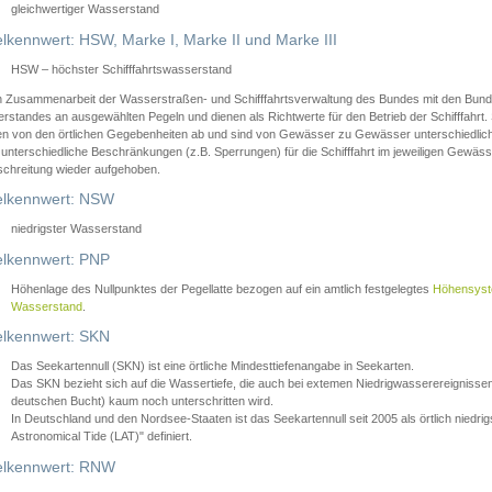
gleichwertiger Wasserstand
lkennwert: HSW, Marke I, Marke II und Marke III
HSW – höchster Schifffahrtswasserstand
in Zusammenarbeit der Wasserstraßen- und Schifffahrtsverwaltung des Bundes mit den Bund
standes an ausgewählten Pegeln und dienen als Richtwerte für den Betrieb der Schifffahrt. 
n von den örtlichen Gegebenheiten ab und sind von Gewässer zu Gewässer unterschiedlich
 unterschiedliche Beschränkungen (z.B. Sperrungen) für die Schifffahrt im jeweiligen Gewäss
schreitung wieder aufgehoben.
lkennwert: NSW
niedrigster Wasserstand
lkennwert: PNP
Höhenlage des Nullpunktes der Pegellatte bezogen auf ein amtlich festgelegtes
Höhensys
Wasserstand
.
lkennwert: SKN
Das Seekartennull (SKN) ist eine örtliche Mindesttiefenangabe in Seekarten.
Das SKN bezieht sich auf die Wassertiefe, die auch bei extemen Niedrigwasserereignissen
deutschen Bucht) kaum noch unterschritten wird.
In Deutschland und den Nordsee-Staaten ist das Seekartennull seit 2005 als örtlich nie
Astronomical Tide (LAT)" definiert.
lkennwert: RNW