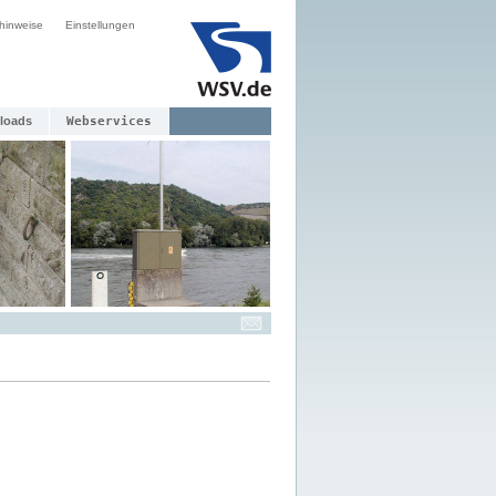
hinweise
Einstellungen
loads
Webservices