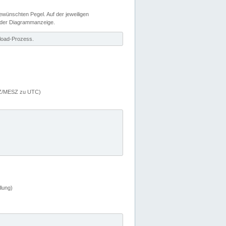
wünschten Pegel. Auf der jeweiligen
 der Diagrammanzeige.
load-Prozess.
MEZ/MESZ zu UTC)
lung)