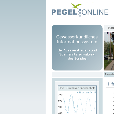
Start
Newsle
Hilf
Elbe - Cuxhaven Steubenhöft