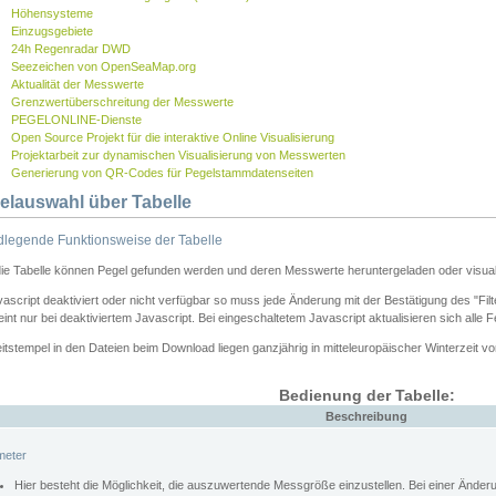
Höhensysteme
Einzugsgebiete
24h Regenradar DWD
Seezeichen von OpenSeaMap.org
Aktualität der Messwerte
Grenzwertüberschreitung der Messwerte
PEGELONLINE-Dienste
Open Source Projekt für die interaktive Online Visualisierung
Projektarbeit zur dynamischen Visualisierung von Messwerten
Generierung von QR-Codes für Pegelstammdatenseiten
elauswahl über Tabelle
legende Funktionsweise der Tabelle
die Tabelle können Pegel gefunden werden und deren Messwerte heruntergeladen oder visuali
vascript deaktiviert oder nicht verfügbar so muss jede Änderung mit der Bestätigung des "Filt
int nur bei deaktiviertem Javascript. Bei eingeschaltetem Javascript aktualisieren sich alle 
itstempel in den Dateien beim Download liegen ganzjährig in mitteleuropäischer Winterzeit vo
Bedienung der Tabelle:
Beschreibung
meter
Hier besteht die Möglichkeit, die auszuwertende Messgröße einzustellen. Bei einer Ände