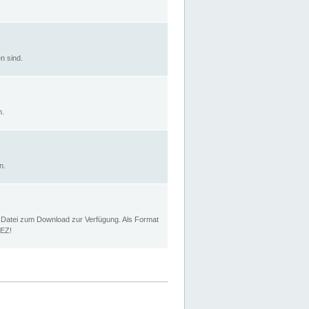
n sind.
n.
n.
p Datei zum Download zur Verfügung. Als Format
MEZ!