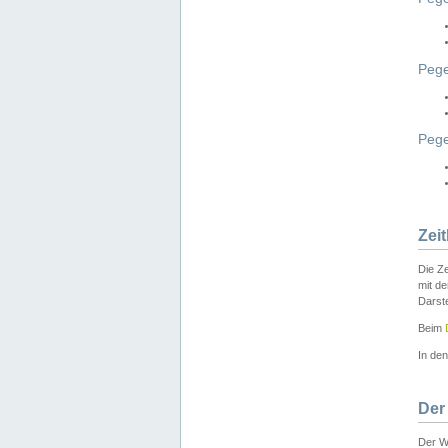
Pege
Peg
Zei
Die Ze
mit d
Darst
Beim
In de
Der
Der W