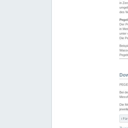
in Ze
umgeb
des W
Pegel
Der P
in Me
unter
Die Pe
Beisp
Wasse
Pegeln
Dow
PEGEL
Bei d
Messf
Die M
jeweil
ℹ️ F