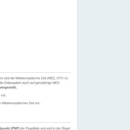
ies sind die Mitteleuropäische Zeit (MEZ, UTC+1)
ie Zeitangaben auch auf ganzjährige MEZ-
ingestellt.
 vor.
 Mitteleuropäischer Zeit vor.
lpunkt (PNP)
der Pegellatte und wird in der Regel