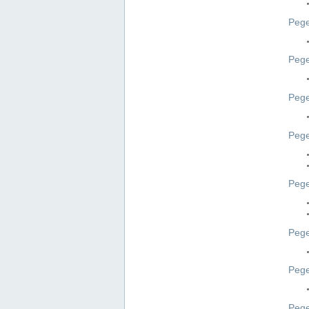
Pege
Pege
Peg
Pege
Pege
Pege
Pege
Peg