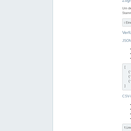
Zugr
Um di
Stamm
ℹ️ Ei
Verf
JSON
[

  {
  {
  {
]
CSV-
tim