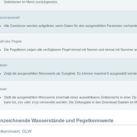
Selektionen im Menü zurückgesetzt.
sserauswahl
Alle Gewässer werden aufgelistet, wenn Daten für den ausgewählten Parameter vorhande
ahl des Pegels
Die Pegellisten zeigen alle verfügbaren Pegel einmal mit Namen und einmal mit Nummer a
inien
Zeigt die ausgewählten Messwerte als Ganglinie. Es können maximal 6 ausgewählt werde
load
Stellt die ausgewählten Messwerte innerhalb eines auswählbaren Zeitbereichs in einer Zi
kann txt, csv oder zrxp verwendet werden. Die Zeitangabe in den Download-Dateien ist 
nzeichnende Wasserstände und Pegelkennwerte
lkennwert: GLW