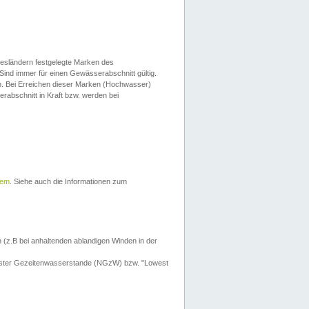
esländern festgelegte Marken des
Sind immer für einen Gewässerabschnitt gültig.
. Bei Erreichen dieser Marken (Hochwasser)
erabschnitt in Kraft bzw. werden bei
tem
. Siehe auch die Informationen zum
 (z.B bei anhaltenden ablandigen Winden in der
drigster Gezeitenwasserstande (NGzW) bzw. "Lowest