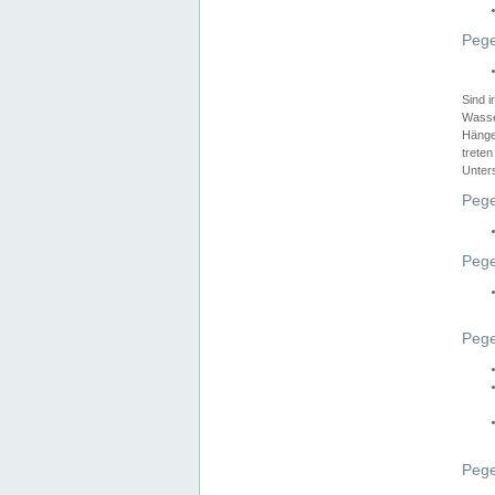
Pege
Sind 
Wasser
Hänge
treten
Unter
Pege
Pege
Pege
Pege