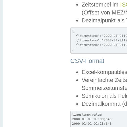
Zeitstempel im
IS
(Offset von MEZ
Dezimalpunkt als
[

  {"timestamp":"2000-01-01T0
  {"timestamp":"2000-01-01T0
  {"timestamp":"2000-01-01T0
]
CSV-Format
Excel-kompatibles
Vereinfachte Zeit
Sommerzeitumstel
Semikolon als Fel
Dezimalkomma (de
timestamp;value

2000-01-01 01:00;646

2000-01-01 01:15;646
