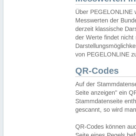
Über PEGELONLINE wer
Messwerten der Bundes
derzeit klassische Da
der Werte findet nicht 
Darstellungsmöglichkei
von PEGELONLINE zu 
QR-Codes
Auf der Stammdatensei
Seite anzeigen" ein Q
Stammdatenseite enthä
gescannt, so wird man
QR-Codes können auc
Seite eines Pegels be