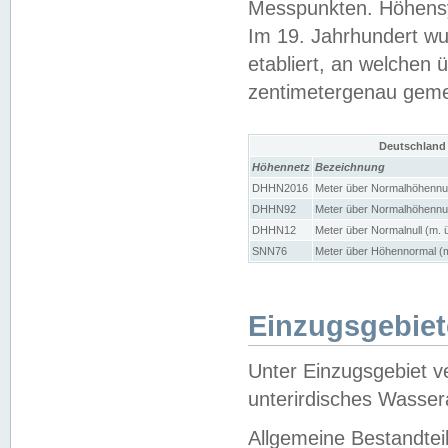
Messpunkten. Höhensy
Im 19. Jahrhundert wu
etabliert, an welchen 
zentimetergenau gem
Deutschland
Höhennetz
Bezeichnung
DHHN2016
Meter über Normalhöhennul
DHHN92
Meter über Normalhöhennul
DHHN12
Meter über Normalnull (m. 
SNN76
Meter über Höhennormal (m
Einzugsgebiet
Unter Einzugsgebiet v
unterirdisches Wasser
Allgemeine Bestandtei