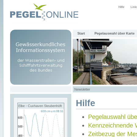
Hilfe
Link
Start
Pegelauswahl über Karte
Newsletter
Hilfe
Elbe - Cuxhaven Steubenhöft
Pegelauswahl übe
Kennzeichnende 
Zeitbezug der Me