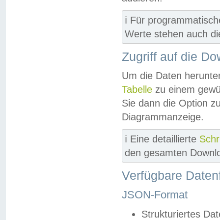
ℹ️ Für programmatisch
Werte stehen auch d
Zugriff auf die D
Um die Daten herunter
Tabelle
zu einem gewün
Sie dann die Option z
Diagrammanzeige.
ℹ️ Eine detaillierte
Schr
den gesamten Downlo
Verfügbare Daten
JSON-Format
Strukturiertes Da