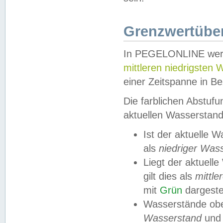
Grenzwertüber
In PEGELONLINE werde
mittleren niedrigsten
einer Zeitspanne in Be
Die farblichen Abstuf
aktuellen Wasserstand
Ist der aktuelle 
als
niedriger Was
Liegt der aktue
gilt dies als
mittle
mit
Grün
dargestel
Wasserstände obe
Wasserstand
und