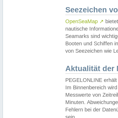
Seezeichen v
OpenSeaMap
↗
biete
nautische Information
Seamarks sind wichtig
Booten und Schiffen i
von Seezeichen wie Le
Aktualität der
PEGELONLINE erhält u
Im Binnenbereich wird 
Messwerte von Zeitreih
Minuten. Abweichungen
Fehlern bei der Daten
sein.