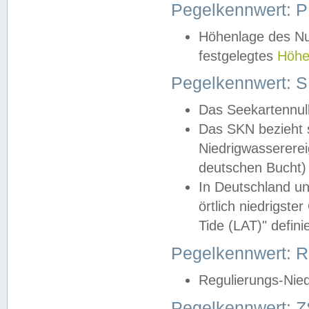
Pegelkennwert: 
Höhenlage des Nul
festgelegtes
Höhe
Pegelkennwert: 
Das Seekartennull
Das SKN bezieht s
Niedrigwassererei
deutschen Bucht) 
In Deutschland un
örtlich niedrigst
Tide (LAT)" definie
Pegelkennwert:
Regulierungs-Nie
Pegelkennwert: Z