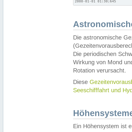
2000-01-01 01:30;645
Astronomische
Die astronomische Gez
(Gezeitenvorausberec
Die periodischen Schw
Wirkung von Mond und
Rotation verursacht.
Diese
Gezeitenvorau
Seeschifffahrt und Hy
Höhensystem
Ein Höhensystem ist e