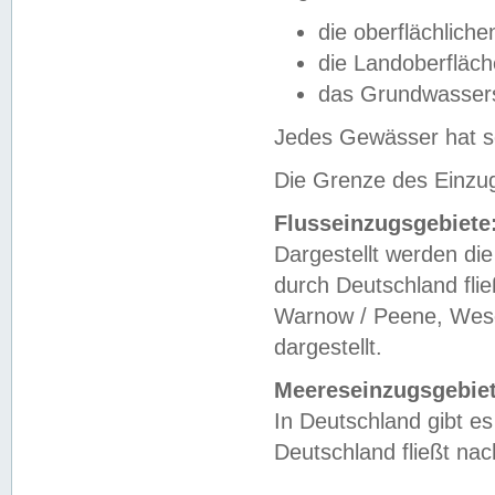
die oberflächlich
die Landoberfläc
das Grundwasser
Jedes Gewässer hat se
Die Grenze des Einzug
Flusseinzugsgebiete
Dargestellt werden die
durch Deutschland fli
Warnow / Peene, Weser
dargestellt.
Meereseinzugsgebiet
In Deutschland gibt 
Deutschland fließt n