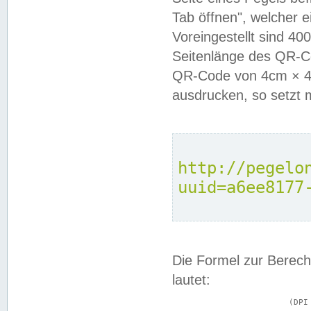
Tab öffnen", welcher 
Voreingestellt sind 4
Seitenlänge des QR-C
QR-Code von 4cm × 4c
ausdrucken, so setzt 
http://pegelo
uuid=a6ee8177
Die Formel zur Berech
lautet:
			(DPI × Druckkantenlänge in cm) ÷ 2,54 = Kantenlänge in Pixel
