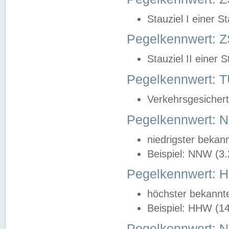
Stauziel I einer S
Pegelkennwert: Z
Stauziel II einer 
Pegelkennwert:
Verkehrsgesichert
Pegelkennwert:
niedrigster bekan
Beispiel: NNW (3
Pegelkennwert:
höchster bekannt
Beispiel: HHW (1
Pegelkennwert: 