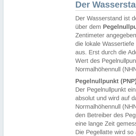
Der Wasserst
Der Wasserstand ist d
über dem
Pegelnullp
Zentimeter angegeben
die lokale Wassertie
aus. Erst durch die A
Wert des Pegelnullpun
Normalhöhennull (NHN
Pegelnullpunkt (PNP)
Der Pegelnullpunkt ei
absolut und wird auf
Normalhöhennull (NHN
den Betreiber des Pege
eine lange Zeit geme
Die Pegellatte wird s