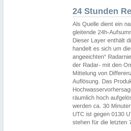
24 Stunden R
Als Quelle dient ein n
gleitende 24h-Aufsum
Dieser Layer enthält
handelt es sich um di
angeeichten“ Radarnie
der Radar- mit den O
Mittelung von Differe
Auflösung. Das Produk
Hochwasservorhersagez
räumlich hoch aufgelö
werden ca. 30 Minuten
UTC ist gegen 0130 UTC
stehen für die letzten