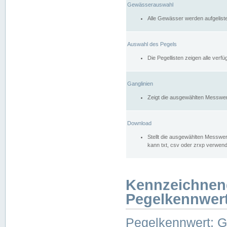
Gewässerauswahl
Alle Gewässer werden aufgelist
Auswahl des Pegels
Die Pegellisten zeigen alle ver
Ganglinien
Zeigt die ausgewählten Messwer
Download
Stellt die ausgewählten Messwer
kann txt, csv oder zrxp verwen
Kennzeichnen
Pegelkennwer
Pegelkennwert: 