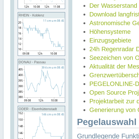
Der Wasserstand
Download langfris
RHEIN - Koblenz
Astronomische Gez
Höhensysteme
Einzugsgebiete
24h Regenradar
Seezeichen von 
DONAU - Passau
Aktualität der Me
Grenzwertübersch
PEGELONLINE-Di
Open Source Projek
Projektarbeit zur
Generierung von 
ODER - Eisenhüttenstadt
Pegelauswahl 
Grundlegende Funkti