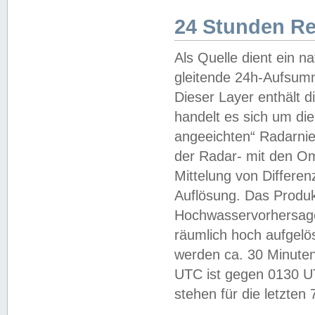
24 Stunden R
Als Quelle dient ein n
gleitende 24h-Aufsum
Dieser Layer enthält
handelt es sich um di
angeeichten“ Radarnie
der Radar- mit den O
Mittelung von Differe
Auflösung. Das Produk
Hochwasservorhersagez
räumlich hoch aufgelö
werden ca. 30 Minuten
UTC ist gegen 0130 UTC
stehen für die letzten