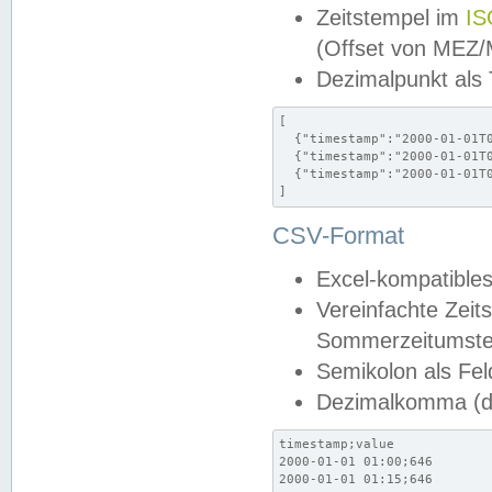
Zeitstempel im
IS
(Offset von MEZ
Dezimalpunkt als
[

  {"timestamp":"2000-01-01T0
  {"timestamp":"2000-01-01T0
  {"timestamp":"2000-01-01T0
]
CSV-Format
Excel-kompatibles
Vereinfachte Zeit
Sommerzeitumstel
Semikolon als Fel
Dezimalkomma (de
timestamp;value

2000-01-01 01:00;646

2000-01-01 01:15;646
