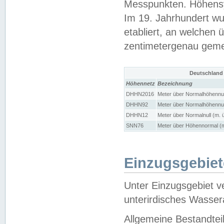
Messpunkten. Höhensy
Im 19. Jahrhundert wu
etabliert, an welchen 
zentimetergenau gem
Deutschland
Höhennetz
Bezeichnung
DHHN2016
Meter über Normalhöhennul
DHHN92
Meter über Normalhöhennul
DHHN12
Meter über Normalnull (m. 
SNN76
Meter über Höhennormal (m
Einzugsgebiet
Unter Einzugsgebiet v
unterirdisches Wasser
Allgemeine Bestandtei