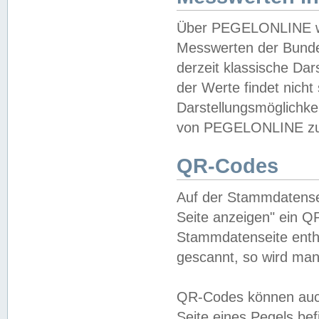
Über PEGELONLINE wer
Messwerten der Bundes
derzeit klassische Da
der Werte findet nicht 
Darstellungsmöglichkei
von PEGELONLINE zu 
QR-Codes
Auf der Stammdatensei
Seite anzeigen" ein Q
Stammdatenseite enthä
gescannt, so wird man
QR-Codes können auc
Seite eines Pegels be