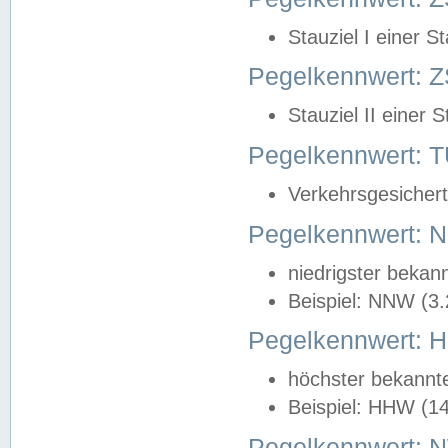
Stauziel I einer S
Pegelkennwert: Z
Stauziel II einer 
Pegelkennwert:
Verkehrsgesichert
Pegelkennwert:
niedrigster bekan
Beispiel: NNW (3
Pegelkennwert:
höchster bekannt
Beispiel: HHW (1
Pegelkennwert: 