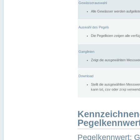
Gewässerauswahl
Alle Gewässer werden aufgelist
Auswahl des Pegels
Die Pegellisten zeigen alle ver
Ganglinien
Zeigt die ausgewählten Messwer
Download
Stellt die ausgewählten Messwer
kann txt, csv oder zrxp verwen
Kennzeichnen
Pegelkennwer
Pegelkennwert: 