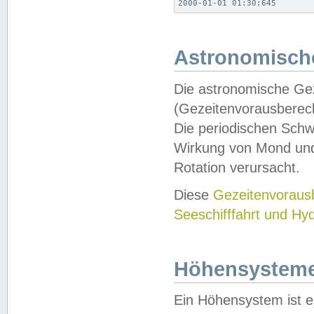
2000-01-01 01:30;645
Astronomische
Die astronomische Gez
(Gezeitenvorausberec
Die periodischen Schw
Wirkung von Mond und
Rotation verursacht.
Diese
Gezeitenvorau
Seeschifffahrt und Hy
Höhensystem
Ein Höhensystem ist e