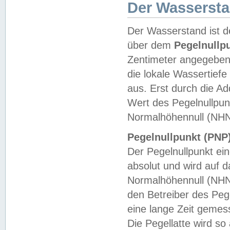
Der Wasserst
Der Wasserstand ist d
über dem
Pegelnullp
Zentimeter angegeben
die lokale Wassertie
aus. Erst durch die A
Wert des Pegelnullpun
Normalhöhennull (NHN
Pegelnullpunkt (PNP)
Der Pegelnullpunkt ei
absolut und wird auf
Normalhöhennull (NHN
den Betreiber des Pege
eine lange Zeit geme
Die Pegellatte wird s