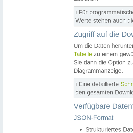
ℹ️ Für programmatisch
Werte stehen auch d
Zugriff auf die D
Um die Daten herunter
Tabelle
zu einem gewün
Sie dann die Option z
Diagrammanzeige.
ℹ️ Eine detaillierte
Schr
den gesamten Downlo
Verfügbare Daten
JSON-Format
Strukturiertes Da