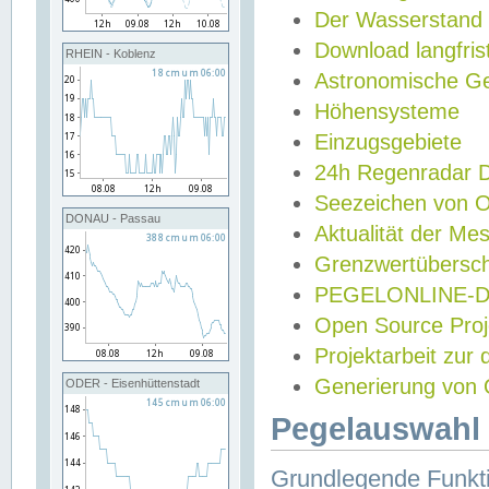
Der Wasserstand
Download langfris
RHEIN - Koblenz
Astronomische Gez
Höhensysteme
Einzugsgebiete
24h Regenradar
Seezeichen von 
DONAU - Passau
Aktualität der Me
Grenzwertübersch
PEGELONLINE-Di
Open Source Projek
Projektarbeit zur
Generierung von 
ODER - Eisenhüttenstadt
Pegelauswahl 
Grundlegende Funkti