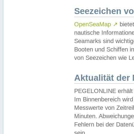
Seezeichen v
OpenSeaMap
↗
biete
nautische Information
Seamarks sind wichtig
Booten und Schiffen i
von Seezeichen wie Le
Aktualität der
PEGELONLINE erhält u
Im Binnenbereich wird 
Messwerte von Zeitreih
Minuten. Abweichungen
Fehlern bei der Daten
sein.