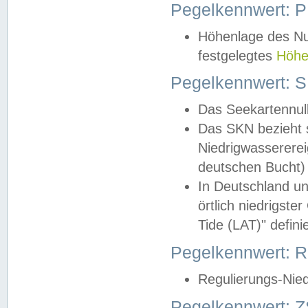
Pegelkennwert: 
Höhenlage des Nul
festgelegtes
Höhe
Pegelkennwert: 
Das Seekartennull
Das SKN bezieht s
Niedrigwassererei
deutschen Bucht) 
In Deutschland un
örtlich niedrigst
Tide (LAT)" definie
Pegelkennwert:
Regulierungs-Nie
Pegelkennwert: Z