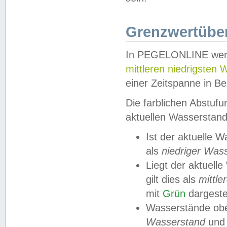
Grenzwertüber
In PEGELONLINE werde
mittleren niedrigsten
einer Zeitspanne in Be
Die farblichen Abstuf
aktuellen Wasserstand
Ist der aktuelle 
als
niedriger Was
Liegt der aktue
gilt dies als
mittle
mit
Grün
dargestel
Wasserstände obe
Wasserstand
und