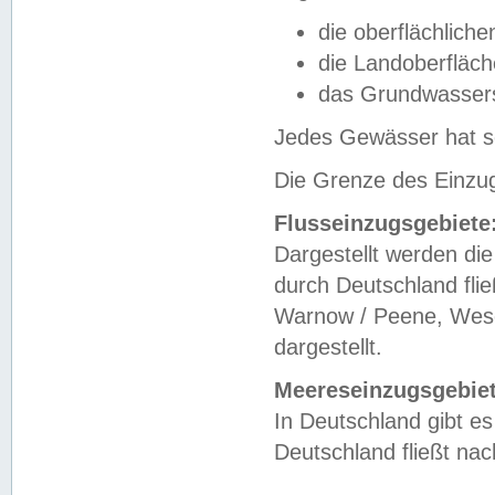
die oberflächlich
die Landoberfläc
das Grundwasser
Jedes Gewässer hat se
Die Grenze des Einzug
Flusseinzugsgebiete
Dargestellt werden die
durch Deutschland fli
Warnow / Peene, Weser
dargestellt.
Meereseinzugsgebiet
In Deutschland gibt 
Deutschland fließt n