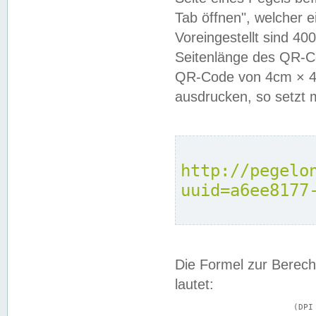
Tab öffnen", welcher 
Voreingestellt sind 4
Seitenlänge des QR-C
QR-Code von 4cm × 4c
ausdrucken, so setzt 
http://pegelo
uuid=a6ee8177
Die Formel zur Berech
lautet:
			(DPI × Druckkantenlänge in cm) ÷ 2,54 = Kantenlänge in Pixel
