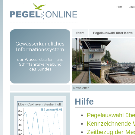
Hilfe
Link
Start
Pegelauswahl über Karte
Newsletter
Hilfe
Elbe - Cuxhaven Steubenhöft
Pegelauswahl übe
Kennzeichnende 
Zeitbezug der Me