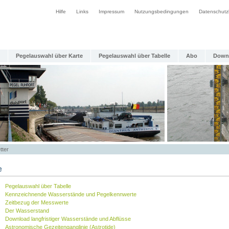
Hilfe
Links
Impressum
Nutzungsbedingungen
Datenschutz
Pegelauswahl über Karte
Pegelauswahl über Tabelle
Abo
Down
tter
e
Pegelauswahl über Tabelle
Kennzeichnende Wasserstände und Pegelkennwerte
Zeitbezug der Messwerte
Der Wasserstand
Download langfristiger Wasserstände und Abflüsse
Astronomische Gezeitenganglinie (Astrotide)