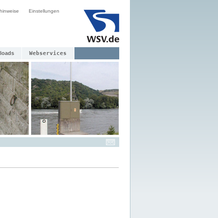
hinweise
Einstellungen
loads
Webservices