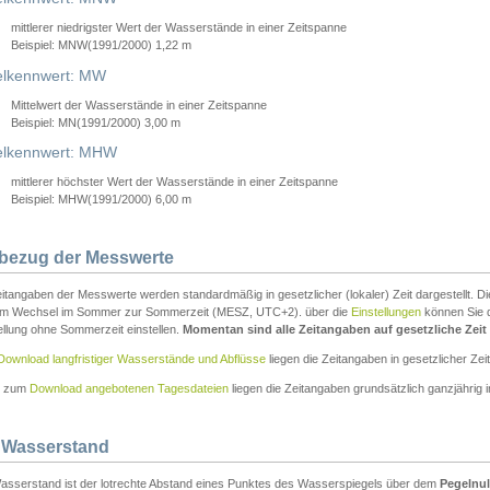
mittlerer niedrigster Wert der Wasserstände in einer Zeitspanne
Beispiel: MNW(1991/2000) 1,22 m
lkennwert: MW
Mittelwert der Wasserstände in einer Zeitspanne
Beispiel: MN(1991/2000) 3,00 m
elkennwert: MHW
mittlerer höchster Wert der Wasserstände in einer Zeitspanne
Beispiel: MHW(1991/2000) 6,00 m
tbezug der Messwerte
itangaben der Messwerte werden standardmäßig in gesetzlicher (lokaler) Zeit dargestellt. D
em Wechsel im Sommer zur Sommerzeit (MESZ, UTC+2). über die
Einstellungen
können Sie d
ellung ohne Sommerzeit einstellen.
Momentan sind alle Zeitangaben auf gesetzliche Zeit e
Download langfristiger Wasserstände und Abflüsse
liegen die Zeitangaben in gesetzlicher Zeit
n zum
Download angebotenen Tagesdateien
liegen die Zeitangaben grundsätzlich ganzjährig in
 Wasserstand
asserstand ist der lotrechte Abstand eines Punktes des Wasserspiegels über dem
Pegelnul