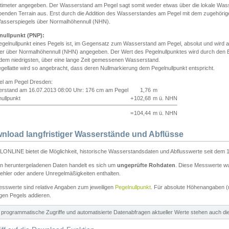
ntimeter angegeben. Der Wasserstand am Pegel sagt somit weder etwas über die lokale Wa
enden Terrain aus. Erst durch die Addition des Wasserstandes am Pegel mit dem zugehörig
asserspiegels über Normalhöhennull (NHN).
nullpunkt (PNP):
egelnullpunkt eines Pegels ist, im Gegensatz zum Wasserstand am Pegel, absolut und wir
ter über Normalhöhennull (NHN) angegeben. Der Wert des Pegelnullpunktes wird durch den Bet
 dem niedrigsten, über eine lange Zeit gemessenen Wasserstand.
gellatte wird so angebracht, dass deren Nullmarkierung dem Pegelnullpunkt entspricht.
iel am Pegel Dresden:
rstand am 16.07.2013 08:00 Uhr: 176 cm am Pegel
1,76
m
ullpunkt
+
102,68
m ü. NHN
=
104,44
m ü. NHN
nload langfristiger Wasserstände und Abflüsse
ONLINE bietet die Möglichkeit, historische Wasserstandsdaten und Abflusswerte seit dem 1
en heruntergeladenen Daten handelt es sich um
ungeprüfte Rohdaten
. Diese Messwerte wur
ehler oder andere Unregelmäßigkeiten enthalten.
esswerte sind relative Angaben zum jeweiligen
Pegelnullpunkt
. Für absolute Höhenangaben 
igen Pegels addieren.
ür programmatische Zugriffe und automatisierte Datenabfragen aktueller Werte stehen auch d