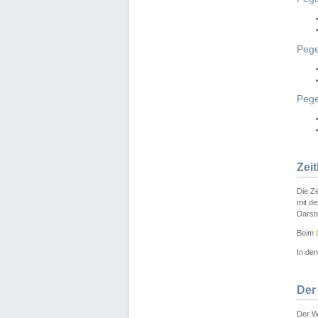
Pege
Peg
Zei
Die Ze
mit d
Darst
Beim
In de
Der
Der W