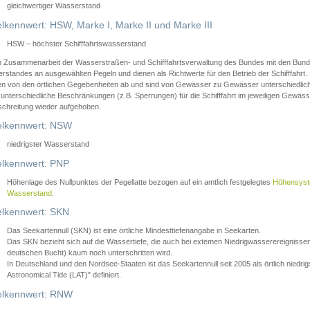
gleichwertiger Wasserstand
lkennwert: HSW, Marke I, Marke II und Marke III
HSW – höchster Schifffahrtswasserstand
in Zusammenarbeit der Wasserstraßen- und Schifffahrtsverwaltung des Bundes mit den Bund
standes an ausgewählten Pegeln und dienen als Richtwerte für den Betrieb der Schifffahrt. 
n von den örtlichen Gegebenheiten ab und sind von Gewässer zu Gewässer unterschiedlich
 unterschiedliche Beschränkungen (z.B. Sperrungen) für die Schifffahrt im jeweiligen Gewäss
schreitung wieder aufgehoben.
lkennwert: NSW
niedrigster Wasserstand
lkennwert: PNP
Höhenlage des Nullpunktes der Pegellatte bezogen auf ein amtlich festgelegtes
Höhensys
Wasserstand
.
lkennwert: SKN
Das Seekartennull (SKN) ist eine örtliche Mindesttiefenangabe in Seekarten.
Das SKN bezieht sich auf die Wassertiefe, die auch bei extemen Niedrigwasserereignissen
deutschen Bucht) kaum noch unterschritten wird.
In Deutschland und den Nordsee-Staaten ist das Seekartennull seit 2005 als örtlich nie
Astronomical Tide (LAT)" definiert.
lkennwert: RNW