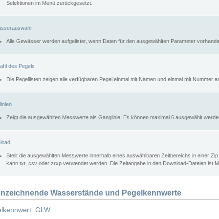
Selektionen im Menü zurückgesetzt.
sserauswahl
Alle Gewässer werden aufgelistet, wenn Daten für den ausgewählten Parameter vorhande
ahl des Pegels
Die Pegellisten zeigen alle verfügbaren Pegel einmal mit Namen und einmal mit Nummer a
inien
Zeigt die ausgewählten Messwerte als Ganglinie. Es können maximal 6 ausgewählt werde
load
Stellt die ausgewählten Messwerte innerhalb eines auswählbaren Zeitbereichs in einer Zi
kann txt, csv oder zrxp verwendet werden. Die Zeitangabe in den Download-Dateien ist 
nzeichnende Wasserstände und Pegelkennwerte
lkennwert: GLW