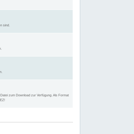
n sind.
n.
n.
p Datei zum Download zur Verfügung. Als Format
MEZ!