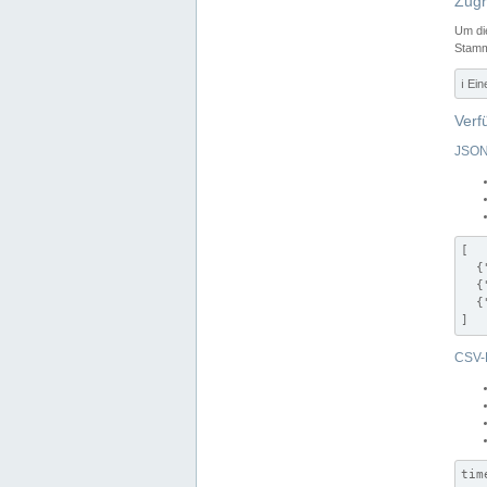
Zugr
Um di
Stamm
ℹ️ Ei
Verf
JSON
[

  {
  {
  {
]
CSV-
tim