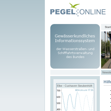
Start
Newsle
Hilf
Elbe - Cuxhaven Steubenhöft