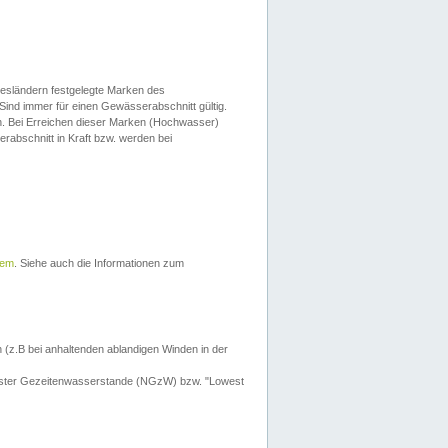
esländern festgelegte Marken des
Sind immer für einen Gewässerabschnitt gültig.
. Bei Erreichen dieser Marken (Hochwasser)
erabschnitt in Kraft bzw. werden bei
tem
. Siehe auch die Informationen zum
 (z.B bei anhaltenden ablandigen Winden in der
drigster Gezeitenwasserstande (NGzW) bzw. "Lowest