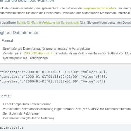
iff auf die Download-Funktion
e Daten herunterzuladen, navigieren Sie zunächst über die
Pegelauswahl-Tabelle
zu einem ge
datenseite finden Sie dann die Option zum Download der historischen Messdaten unterhalb
ne detaillierte
Schritt-für-Schritt-Anleitung mit Screenshots
führt Sie durch den gesamten Down
ügbare Datenformate
-Format
Strukturiertes Datenformat für programmatische Verarbeitung
Zeitstempel im
ISO 8601-Format
↗
mit vollständigen Zeitzoneninformation (Offset von 
Dezimalpunkt als Trennzeichen
"timestamp":"2000-01-01T01:00:00+01:00","value":646},

"timestamp":"2000-01-01T01:15:00+01:00","value":646},

"timestamp":"2000-01-01T01:30:00+01:00","value":645}

Format
Excel-kompatibles Tabellenformat
Vereinfachte Zeitstempeldarstellung in gesetzlicher Zeit (MEZ/MESZ mit Sommerzeitumstel
Semikolon als Feldtrenner
Dezimalkomma (deutsche Notation)
estamp;value
