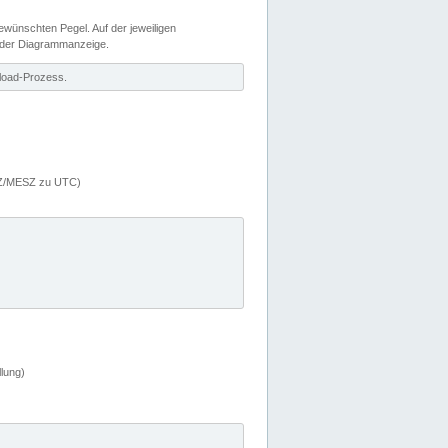
wünschten Pegel. Auf der jeweiligen
 der Diagrammanzeige.
load-Prozess.
MEZ/MESZ zu UTC)
lung)