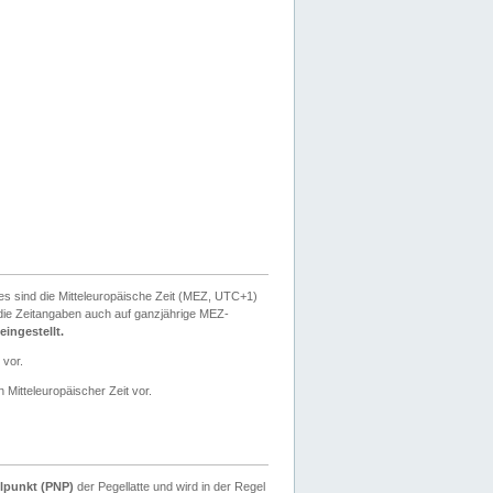
ies sind die Mitteleuropäische Zeit (MEZ, UTC+1)
ie Zeitangaben auch auf ganzjährige MEZ-
ingestellt.
 vor.
 Mitteleuropäischer Zeit vor.
lpunkt (PNP)
der Pegellatte und wird in der Regel