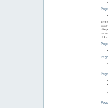
Pege
Sind 
Wasser
Hänge
treten
Unter
Pege
Pege
Pege
Pege