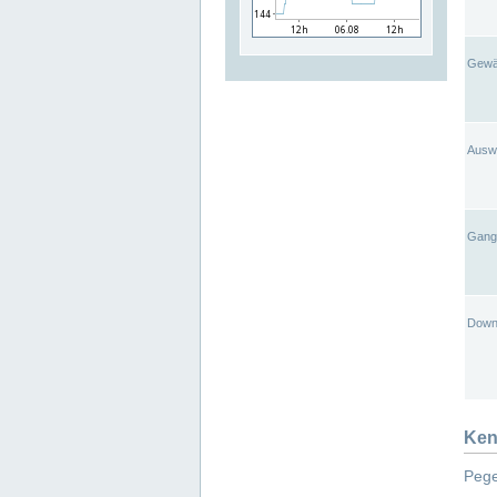
Gewä
Ausw
Gangl
Down
Ken
Pege