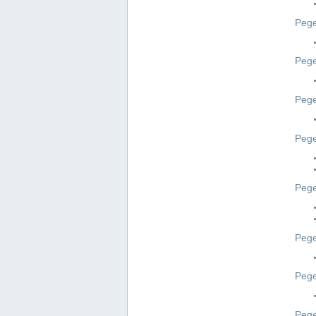
Pege
Pege
Peg
Pege
Pege
Pege
Pege
Peg