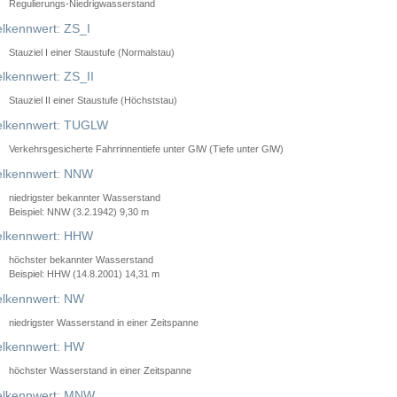
Regulierungs-Niedrigwasserstand
lkennwert: ZS_I
Stauziel I einer Staustufe (Normalstau)
lkennwert: ZS_II
Stauziel II einer Staustufe (Höchststau)
elkennwert: TUGLW
Verkehrsgesicherte Fahrrinnentiefe unter GlW (Tiefe unter GlW)
lkennwert: NNW
niedrigster bekannter Wasserstand
Beispiel: NNW (3.2.1942) 9,30 m
lkennwert: HHW
höchster bekannter Wasserstand
Beispiel: HHW (14.8.2001) 14,31 m
lkennwert: NW
niedrigster Wasserstand in einer Zeitspanne
lkennwert: HW
höchster Wasserstand in einer Zeitspanne
elkennwert: MNW