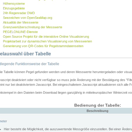
Höhensysteme
Einzugsgebiete
24h Regenradar DWD
Seezeichen von OpenSeaMap.org
Aktualität der Messwerte
Grenzwertüberschreitung der Messwerte
PEGELONLINE-Dienste
Open Source Projekt für die interaktive Online Visualisierung
Projektarbeit zur dynamischen Visualisierung von Messwerten
Generierung von QR-Codes für Pegelstammdatenseiten
elauswahl über Tabelle
legende Funktionsweise der Tabelle
die Tabelle können Pegel gefunden werden und deren Messwerte heruntergeladen oder visuali
vascript deaktiviert oder nicht verfügbar so muss jede Änderung mit der Bestätigung des "Filt
int nur bei deaktiviertem Javascript. Bei eingeschaltetem Javascript aktualisieren sich alle 
itstempel in den Dateien beim Download liegen ganzjährig in mitteleuropäischer Winterzeit vo
Bedienung der Tabelle:
Beschreibung
meter
Hier besteht die Möglichkeit, die auszuwertende Messgröße einzustellen. Bei einer Ände