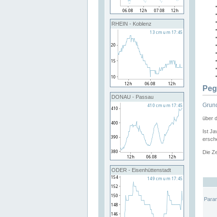
RHEIN - Koblenz
Peg
DONAU - Passau
Grund
über 
Ist Ja
ersche
Die Ze
ODER - Eisenhüttenstadt
Para