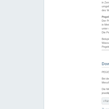
in Ze
umgeb
des W
Pegel
Der P
in Me
unter
Die Pe
Beisp
Wasse
Pegeln
Dow
PEGEL
Bei d
Messf
Die M
jeweil
ℹ️ F