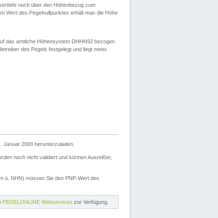
ssertiefe noch über den Höhenbezug zum
en Wert des Pegelnullpunktes erhält man die Höhe
d auf das amtliche Höhensystem DHHN92 bezogen
reiber des Pegels festgelegt und liegt meist
. Januar 2000 herunterzuladen.
den noch nicht validiert und können Ausreißer,
(m ü. NHN) müssen Sie den PNP-Wert des
ie
PEGELONLINE Webservices
zur Verfügung.