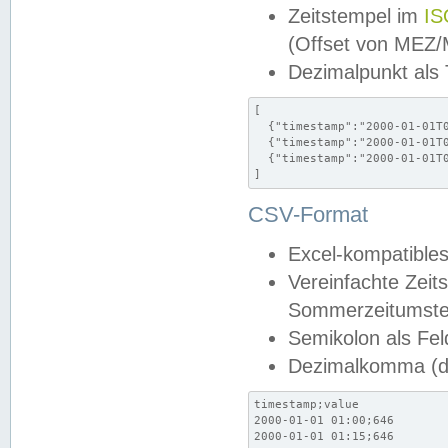
Zeitstempel im
IS
(Offset von MEZ
Dezimalpunkt als
[

  {"timestamp":"2000-01-01T0
  {"timestamp":"2000-01-01T0
  {"timestamp":"2000-01-01T0
]
CSV-Format
Excel-kompatibles
Vereinfachte Zeit
Sommerzeitumstel
Semikolon als Fel
Dezimalkomma (de
timestamp;value

2000-01-01 01:00;646

2000-01-01 01:15;646
