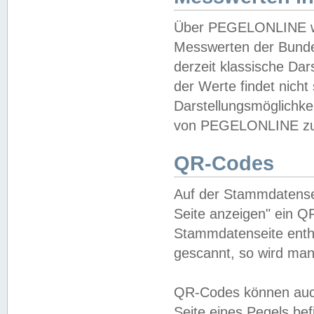
Über PEGELONLINE wer
Messwerten der Bundes
derzeit klassische Da
der Werte findet nicht 
Darstellungsmöglichkei
von PEGELONLINE zu 
QR-Codes
Auf der Stammdatensei
Seite anzeigen" ein Q
Stammdatenseite enthä
gescannt, so wird man
QR-Codes können auc
Seite eines Pegels be