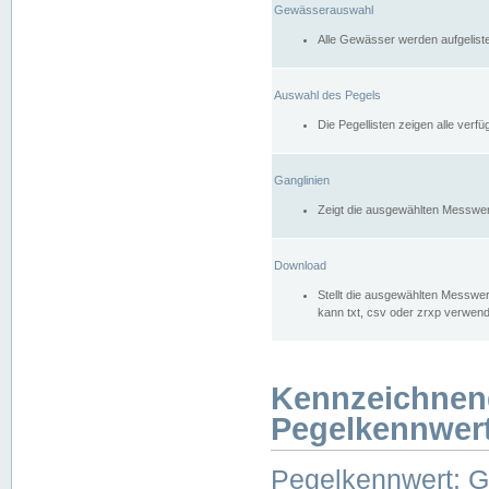
Gewässerauswahl
Alle Gewässer werden aufgelist
Auswahl des Pegels
Die Pegellisten zeigen alle ver
Ganglinien
Zeigt die ausgewählten Messwer
Download
Stellt die ausgewählten Messwer
kann txt, csv oder zrxp verwen
Kennzeichnen
Pegelkennwer
Pegelkennwert: 