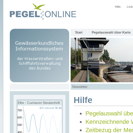
Hilfe
Link
Start
Pegelauswahl über Karte
Newsletter
Hilfe
Elbe - Cuxhaven Steubenhöft
Pegelauswahl übe
Kennzeichnende 
Zeitbezug der Me