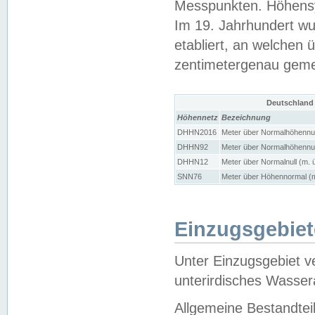
Messpunkten. Höhensy
Im 19. Jahrhundert wu
etabliert, an welchen 
zentimetergenau gem
Deutschland
Höhennetz
Bezeichnung
DHHN2016
Meter über Normalhöhennul
DHHN92
Meter über Normalhöhennul
DHHN12
Meter über Normalnull (m. 
SNN76
Meter über Höhennormal (m
Einzugsgebiet
Unter Einzugsgebiet v
unterirdisches Wasser
Allgemeine Bestandtei