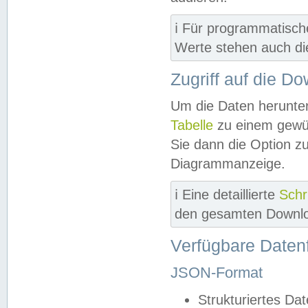
ℹ️ Für programmatisch
Werte stehen auch d
Zugriff auf die D
Um die Daten herunter
Tabelle
zu einem gewün
Sie dann die Option z
Diagrammanzeige.
ℹ️ Eine detaillierte
Schr
den gesamten Downlo
Verfügbare Daten
JSON-Format
Strukturiertes Da