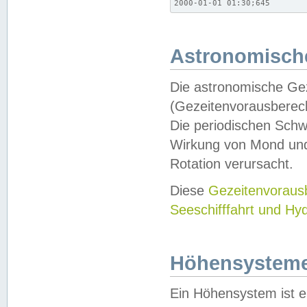
2000-01-01 01:30;645
Astronomische
Die astronomische Gez
(Gezeitenvorausberec
Die periodischen Schw
Wirkung von Mond und
Rotation verursacht.
Diese
Gezeitenvorau
Seeschifffahrt und Hy
Höhensystem
Ein Höhensystem ist e