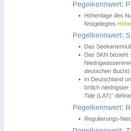
Pegelkennwert: 
Höhenlage des Nul
festgelegtes
Höhe
Pegelkennwert: 
Das Seekartennull
Das SKN bezieht s
Niedrigwassererei
deutschen Bucht) 
In Deutschland un
örtlich niedrigst
Tide (LAT)" definie
Pegelkennwert:
Regulierungs-Nie
Pegelkennwert: Z