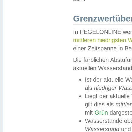
Grenzwertüber
In PEGELONLINE werde
mittleren niedrigsten
einer Zeitspanne in Be
Die farblichen Abstuf
aktuellen Wasserstand
Ist der aktuelle 
als
niedriger Was
Liegt der aktue
gilt dies als
mittle
mit
Grün
dargestel
Wasserstände obe
Wasserstand
und