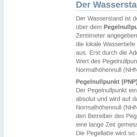
Der Wasserst
Der Wasserstand ist d
über dem
Pegelnullp
Zentimeter angegeben
die lokale Wassertie
aus. Erst durch die A
Wert des Pegelnullpun
Normalhöhennull (NHN
Pegelnullpunkt (PNP)
Der Pegelnullpunkt ei
absolut und wird auf
Normalhöhennull (NHN
den Betreiber des Pege
eine lange Zeit geme
Die Pegellatte wird s