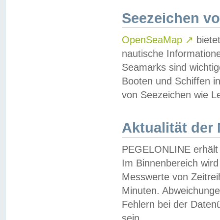
Seezeichen v
OpenSeaMap
↗
biete
nautische Information
Seamarks sind wichtig
Booten und Schiffen i
von Seezeichen wie Le
Aktualität der
PEGELONLINE erhält u
Im Binnenbereich wird 
Messwerte von Zeitreih
Minuten. Abweichungen
Fehlern bei der Daten
sein.