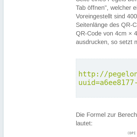
Tab öffnen", welcher 
Voreingestellt sind 4
Seitenlänge des QR-C
QR-Code von 4cm × 4c
ausdrucken, so setzt 
http://pegelo
uuid=a6ee8177
Die Formel zur Berech
lautet:
			(DPI × Druckkantenlänge in cm) ÷ 2,54 = Kantenlänge in Pixel
