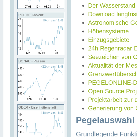
Der Wasserstand
Download langfris
RHEIN - Koblenz
Astronomische Gez
Höhensysteme
Einzugsgebiete
24h Regenradar
Seezeichen von 
DONAU - Passau
Aktualität der Me
Grenzwertübersch
PEGELONLINE-Di
Open Source Projek
Projektarbeit zur
Generierung von 
ODER - Eisenhüttenstadt
Pegelauswahl 
Grundlegende Funkti