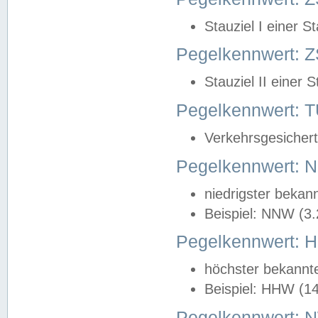
Stauziel I einer S
Pegelkennwert: Z
Stauziel II einer 
Pegelkennwert:
Verkehrsgesichert
Pegelkennwert:
niedrigster bekan
Beispiel: NNW (3
Pegelkennwert:
höchster bekannt
Beispiel: HHW (1
Pegelkennwert: 