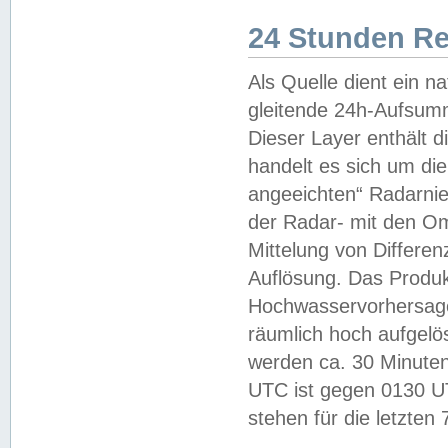
24 Stunden R
Als Quelle dient ein n
gleitende 24h-Aufsum
Dieser Layer enthält
handelt es sich um di
angeeichten“ Radarnie
der Radar- mit den O
Mittelung von Differe
Auflösung. Das Produk
Hochwasservorhersagez
räumlich hoch aufgelö
werden ca. 30 Minuten
UTC ist gegen 0130 UTC
stehen für die letzten