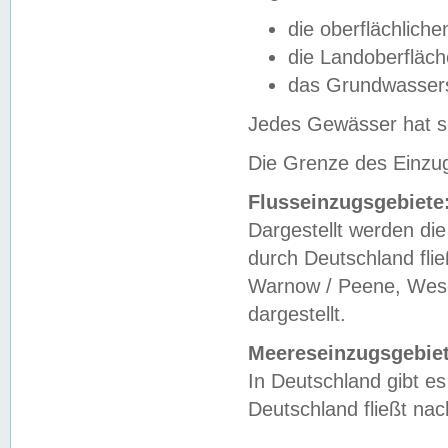
die oberflächlich
die Landoberfläc
das Grundwasser
Jedes Gewässer hat se
Die Grenze des Einzug
Flusseinzugsgebiete
Dargestellt werden die
durch Deutschland fli
Warnow / Peene, Weser
dargestellt.
Meereseinzugsgebiet
In Deutschland gibt 
Deutschland fließt n