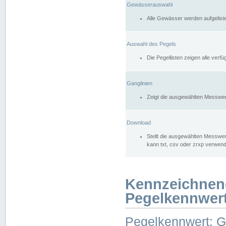
Gewässerauswahl
Alle Gewässer werden aufgelist
Auswahl des Pegels
Die Pegellisten zeigen alle ver
Ganglinien
Zeigt die ausgewählten Messwer
Download
Stellt die ausgewählten Messwer
kann txt, csv oder zrxp verwen
Kennzeichnen
Pegelkennwer
Pegelkennwert: 