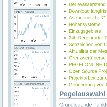
Der Wasserstand
Download langfris
RHEIN - Koblenz
Astronomische Gez
Höhensysteme
Einzugsgebiete
24h Regenradar
Seezeichen von 
DONAU - Passau
Aktualität der Me
Grenzwertübersch
PEGELONLINE-Di
Open Source Projek
Projektarbeit zur
Generierung von 
ODER - Eisenhüttenstadt
Pegelauswahl 
Grundlegende Funkti