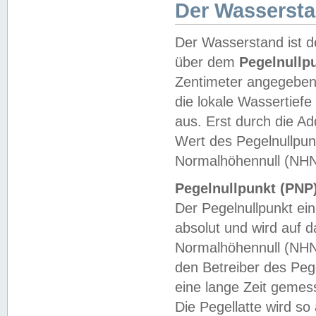
Der Wasserst
Der Wasserstand ist d
über dem
Pegelnullp
Zentimeter angegeben
die lokale Wassertie
aus. Erst durch die A
Wert des Pegelnullpun
Normalhöhennull (NHN
Pegelnullpunkt (PNP)
Der Pegelnullpunkt ei
absolut und wird auf
Normalhöhennull (NHN
den Betreiber des Pege
eine lange Zeit geme
Die Pegellatte wird s