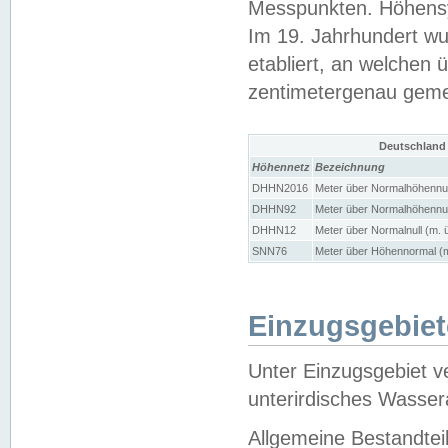
Messpunkten. Höhensy
Im 19. Jahrhundert wu
etabliert, an welchen 
zentimetergenau gem
Deutschland
Höhennetz
Bezeichnung
DHHN2016
Meter über Normalhöhennul
DHHN92
Meter über Normalhöhennul
DHHN12
Meter über Normalnull (m. 
SNN76
Meter über Höhennormal (m
Einzugsgebiet
Unter Einzugsgebiet v
unterirdisches Wasser
Allgemeine Bestandtei