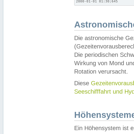
2000-01-01 01:30;645
Astronomische
Die astronomische Gez
(Gezeitenvorausberec
Die periodischen Schw
Wirkung von Mond und
Rotation verursacht.
Diese
Gezeitenvorau
Seeschifffahrt und Hy
Höhensystem
Ein Höhensystem ist e