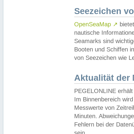
Seezeichen v
OpenSeaMap
↗
biete
nautische Information
Seamarks sind wichtig
Booten und Schiffen i
von Seezeichen wie Le
Aktualität der
PEGELONLINE erhält u
Im Binnenbereich wird 
Messwerte von Zeitreih
Minuten. Abweichungen
Fehlern bei der Daten
sein.