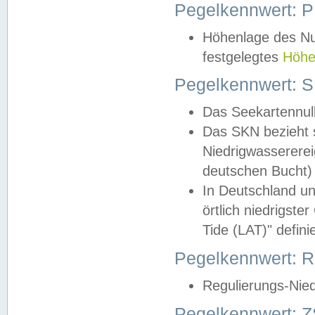
Pegelkennwert: 
Höhenlage des Nul
festgelegtes
Höhe
Pegelkennwert: 
Das Seekartennull
Das SKN bezieht s
Niedrigwassererei
deutschen Bucht) 
In Deutschland un
örtlich niedrigst
Tide (LAT)" definie
Pegelkennwert:
Regulierungs-Nie
Pegelkennwert: Z