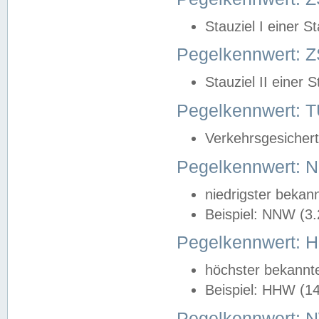
Stauziel I einer S
Pegelkennwert: Z
Stauziel II einer 
Pegelkennwert:
Verkehrsgesichert
Pegelkennwert:
niedrigster bekan
Beispiel: NNW (3
Pegelkennwert:
höchster bekannt
Beispiel: HHW (1
Pegelkennwert: 