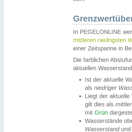
Grenzwertüber
In PEGELONLINE werde
mittleren niedrigsten
einer Zeitspanne in Be
Die farblichen Abstuf
aktuellen Wasserstand
Ist der aktuelle 
als
niedriger Was
Liegt der aktue
gilt dies als
mittle
mit
Grün
dargestel
Wasserstände obe
Wasserstand
und