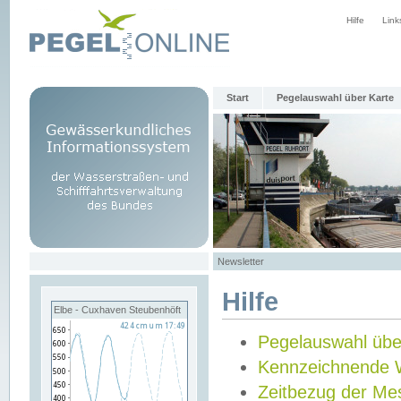
Hilfe
Link
Start
Pegelauswahl über Karte
Newsletter
Hilfe
Elbe - Cuxhaven Steubenhöft
Pegelauswahl übe
Kennzeichnende 
Zeitbezug der Me