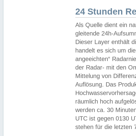
24 Stunden R
Als Quelle dient ein n
gleitende 24h-Aufsum
Dieser Layer enthält
handelt es sich um di
angeeichten“ Radarnie
der Radar- mit den O
Mittelung von Differe
Auflösung. Das Produk
Hochwasservorhersagez
räumlich hoch aufgelö
werden ca. 30 Minuten
UTC ist gegen 0130 UTC
stehen für die letzten