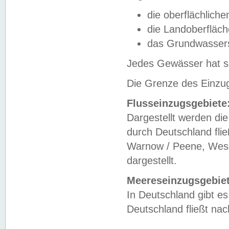
die oberflächlich
die Landoberfläc
das Grundwasser
Jedes Gewässer hat se
Die Grenze des Einzug
Flusseinzugsgebiete
Dargestellt werden die
durch Deutschland fli
Warnow / Peene, Weser
dargestellt.
Meereseinzugsgebiet
In Deutschland gibt 
Deutschland fließt n