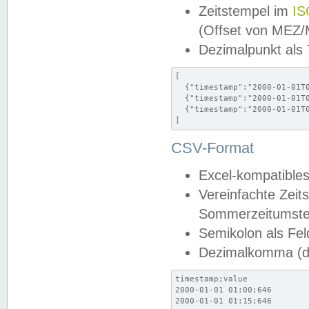
Zeitstempel im
IS
(Offset von MEZ
Dezimalpunkt als
[

  {"timestamp":"2000-01-01T0
  {"timestamp":"2000-01-01T0
  {"timestamp":"2000-01-01T0
]
CSV-Format
Excel-kompatibles
Vereinfachte Zeit
Sommerzeitumstel
Semikolon als Fel
Dezimalkomma (de
timestamp;value

2000-01-01 01:00;646

2000-01-01 01:15;646
