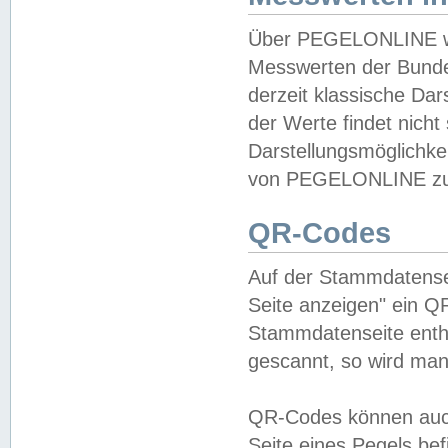
Über PEGELONLINE wer
Messwerten der Bundes
derzeit klassische Da
der Werte findet nicht 
Darstellungsmöglichkei
von PEGELONLINE zu 
QR-Codes
Auf der Stammdatensei
Seite anzeigen" ein Q
Stammdatenseite enthä
gescannt, so wird man
QR-Codes können auc
Seite eines Pegels be