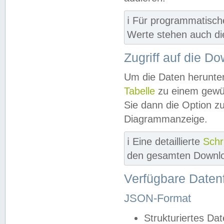
ℹ️ Für programmatisch
Werte stehen auch d
Zugriff auf die D
Um die Daten herunter
Tabelle
zu einem gewün
Sie dann die Option z
Diagrammanzeige.
ℹ️ Eine detaillierte
Schr
den gesamten Downlo
Verfügbare Daten
JSON-Format
Strukturiertes Da