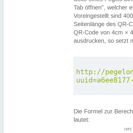
Tab öffnen", welcher 
Voreingestellt sind 4
Seitenlänge des QR-C
QR-Code von 4cm × 4c
ausdrucken, so setzt 
http://pegelo
uuid=a6ee8177
Die Formel zur Berech
lautet:
			(DPI × Druckkantenlänge in cm) ÷ 2,54 = Kantenlänge in Pixel
