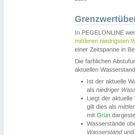
Grenzwertüber
In PEGELONLINE werde
mittleren niedrigsten
einer Zeitspanne in Be
Die farblichen Abstuf
aktuellen Wasserstand
Ist der aktuelle 
als
niedriger Was
Liegt der aktue
gilt dies als
mittle
mit
Grün
dargestel
Wasserstände obe
Wasserstand
und