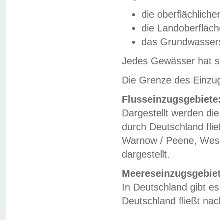
die oberflächlich
die Landoberfläc
das Grundwasser
Jedes Gewässer hat se
Die Grenze des Einzug
Flusseinzugsgebiete
Dargestellt werden die
durch Deutschland fli
Warnow / Peene, Weser
dargestellt.
Meereseinzugsgebiet
In Deutschland gibt 
Deutschland fließt n