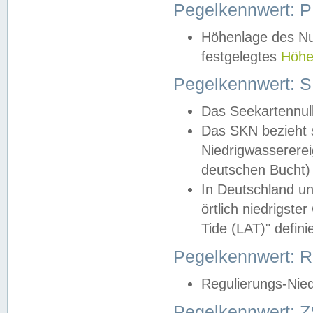
Pegelkennwert: 
Höhenlage des Nul
festgelegtes
Höhe
Pegelkennwert: 
Das Seekartennull
Das SKN bezieht s
Niedrigwassererei
deutschen Bucht) 
In Deutschland un
örtlich niedrigst
Tide (LAT)" definie
Pegelkennwert:
Regulierungs-Nie
Pegelkennwert: Z