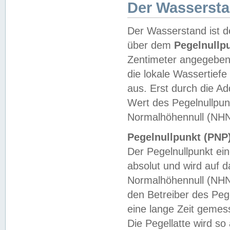
Der Wasserst
Der Wasserstand ist d
über dem
Pegelnullp
Zentimeter angegeben
die lokale Wassertie
aus. Erst durch die A
Wert des Pegelnullpun
Normalhöhennull (NHN
Pegelnullpunkt (PNP)
Der Pegelnullpunkt ei
absolut und wird auf
Normalhöhennull (NHN
den Betreiber des Pege
eine lange Zeit geme
Die Pegellatte wird s