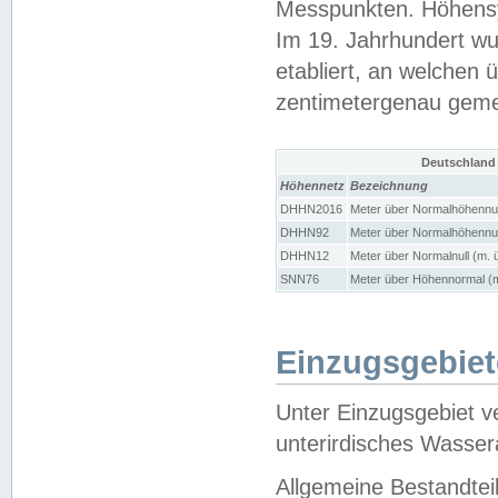
Messpunkten. Höhensy
Im 19. Jahrhundert wu
etabliert, an welchen 
zentimetergenau gem
Deutschland
Höhennetz
Bezeichnung
DHHN2016
Meter über Normalhöhennul
DHHN92
Meter über Normalhöhennul
DHHN12
Meter über Normalnull (m. 
SNN76
Meter über Höhennormal (m
Einzugsgebiet
Unter Einzugsgebiet v
unterirdisches Wasser
Allgemeine Bestandtei