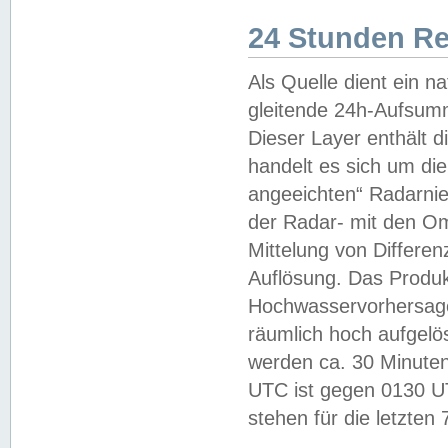
24 Stunden R
Als Quelle dient ein n
gleitende 24h-Aufsum
Dieser Layer enthält
handelt es sich um di
angeeichten“ Radarnie
der Radar- mit den O
Mittelung von Differe
Auflösung. Das Produk
Hochwasservorhersagez
räumlich hoch aufgelö
werden ca. 30 Minuten
UTC ist gegen 0130 UTC
stehen für die letzten