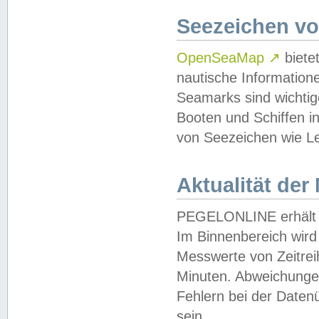
Seezeichen v
OpenSeaMap
↗
biete
nautische Information
Seamarks sind wichtig
Booten und Schiffen i
von Seezeichen wie Le
Aktualität der
PEGELONLINE erhält u
Im Binnenbereich wird 
Messwerte von Zeitreih
Minuten. Abweichungen
Fehlern bei der Daten
sein.