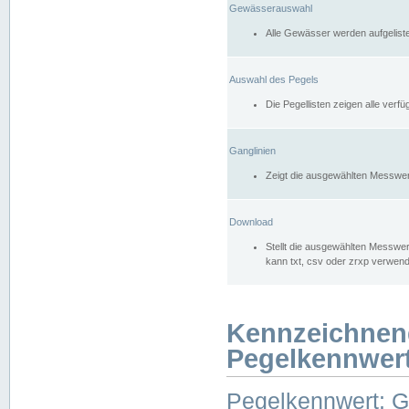
Gewässerauswahl
Alle Gewässer werden aufgelist
Auswahl des Pegels
Die Pegellisten zeigen alle ver
Ganglinien
Zeigt die ausgewählten Messwer
Download
Stellt die ausgewählten Messwer
kann txt, csv oder zrxp verwen
Kennzeichnen
Pegelkennwer
Pegelkennwert: 