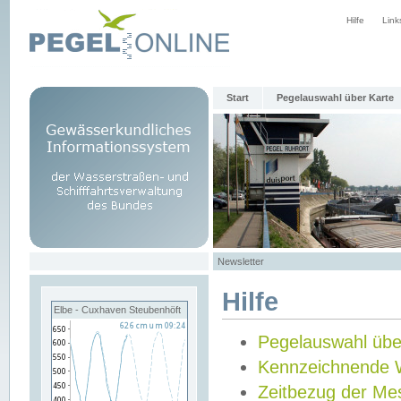
Hilfe
Link
Start
Pegelauswahl über Karte
Newsletter
Hilfe
Elbe - Cuxhaven Steubenhöft
Pegelauswahl übe
Kennzeichnende 
Zeitbezug der Me