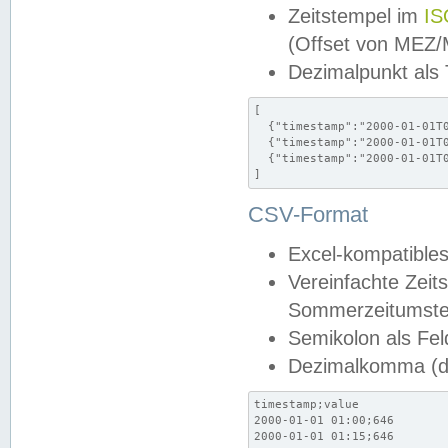
Zeitstempel im
IS
(Offset von MEZ
Dezimalpunkt als
[

  {"timestamp":"2000-01-01T0
  {"timestamp":"2000-01-01T0
  {"timestamp":"2000-01-01T0
]
CSV-Format
Excel-kompatibles
Vereinfachte Zeit
Sommerzeitumstel
Semikolon als Fel
Dezimalkomma (de
timestamp;value

2000-01-01 01:00;646

2000-01-01 01:15;646
