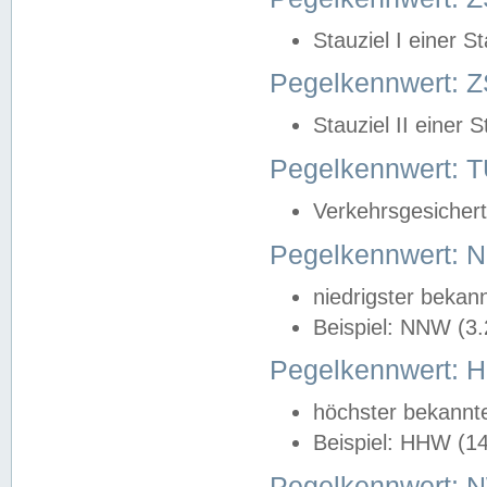
Stauziel I einer S
Pegelkennwert: Z
Stauziel II einer 
Pegelkennwert:
Verkehrsgesichert
Pegelkennwert:
niedrigster bekan
Beispiel: NNW (3
Pegelkennwert:
höchster bekannt
Beispiel: HHW (1
Pegelkennwert: 