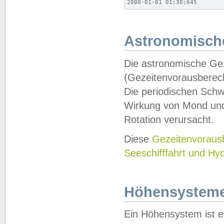
2000-01-01 01:30;645
Astronomische
Die astronomische Gez
(Gezeitenvorausberec
Die periodischen Schw
Wirkung von Mond und
Rotation verursacht.
Diese
Gezeitenvorau
Seeschifffahrt und Hy
Höhensystem
Ein Höhensystem ist e