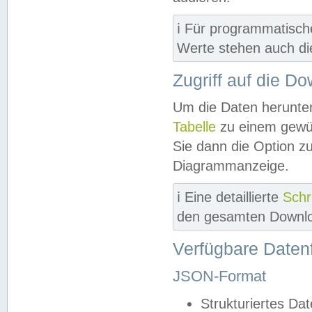
ℹ️ Für programmatisch
Werte stehen auch d
Zugriff auf die D
Um die Daten herunter
Tabelle
zu einem gewün
Sie dann die Option z
Diagrammanzeige.
ℹ️ Eine detaillierte
Schr
den gesamten Downlo
Verfügbare Daten
JSON-Format
Strukturiertes Da