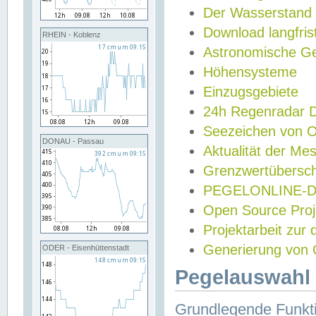
Der Wasserstand
Download langfris
RHEIN - Koblenz
Astronomische Gez
Höhensysteme
Einzugsgebiete
24h Regenradar
Seezeichen von 
DONAU - Passau
Aktualität der Me
Grenzwertübersch
PEGELONLINE-Di
Open Source Projek
Projektarbeit zur
Generierung von 
ODER - Eisenhüttenstadt
Pegelauswahl 
Grundlegende Funkti