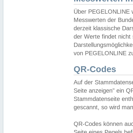
Über PEGELONLINE wer
Messwerten der Bundes
derzeit klassische Da
der Werte findet nicht 
Darstellungsmöglichkei
von PEGELONLINE zu 
QR-Codes
Auf der Stammdatensei
Seite anzeigen" ein Q
Stammdatenseite enthä
gescannt, so wird man
QR-Codes können auc
Seite eines Pegels be