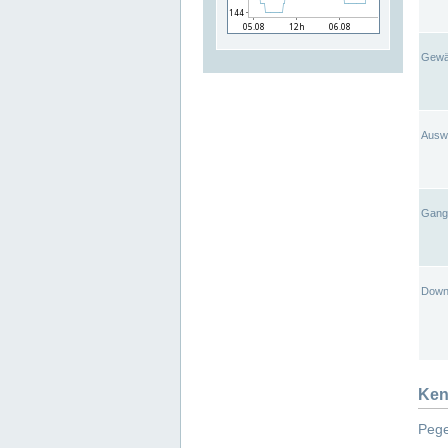
Gewä
Ausw
Gangl
Down
Ken
Pege