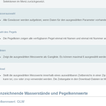
Selektionen im Menü zurückgesetzt.
sserauswahl
Alle Gewässer werden aufgelistet, wenn Daten für den ausgewählten Parameter vorhande
ahl des Pegels
Die Pegellisten zeigen alle verfügbaren Pegel einmal mit Namen und einmal mit Nummer a
inien
Zeigt die ausgewählten Messwerte als Ganglinie. Es können maximal 6 ausgewählt werde
load
Stellt die ausgewählten Messwerte innerhalb eines auswählbaren Zeitbereichs in einer Zi
kann txt, csv oder zrxp verwendet werden. Die Zeitangabe in den Download-Dateien ist 
nzeichnende Wasserstände und Pegelkennwerte
lkennwert: GLW