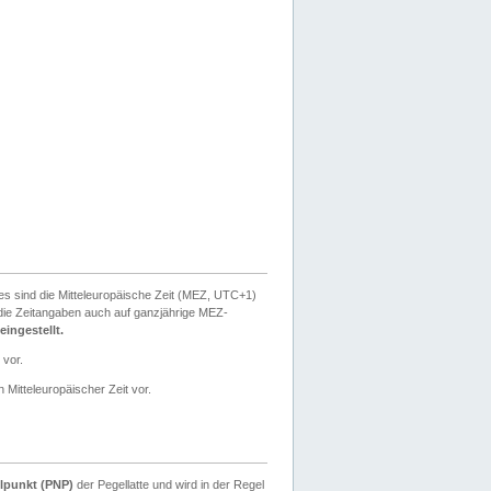
ies sind die Mitteleuropäische Zeit (MEZ, UTC+1)
ie Zeitangaben auch auf ganzjährige MEZ-
ingestellt.
 vor.
 Mitteleuropäischer Zeit vor.
lpunkt (PNP)
der Pegellatte und wird in der Regel