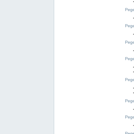
Pege
Pege
Peg
Pege
Pege
Pege
Pege
Peg