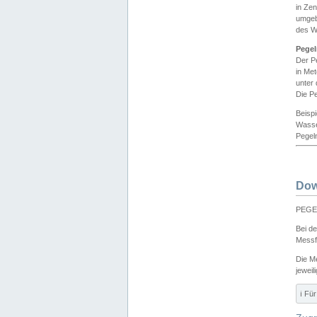
in Ze
umgeb
des W
Pegel
Der P
in Me
unter
Die Pe
Beisp
Wasse
Pegeln
Dow
PEGEL
Bei d
Messf
Die M
jeweil
ℹ️ F