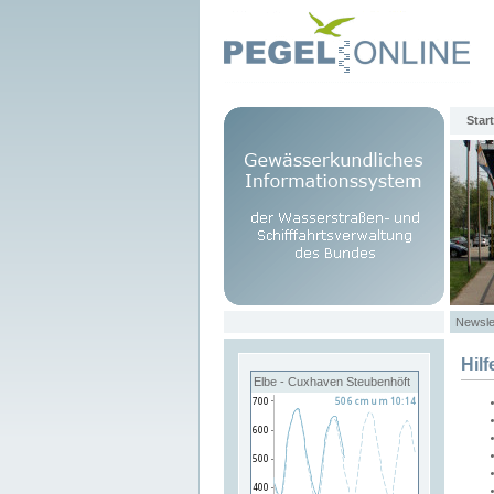
Start
Newsle
Hilf
Elbe - Cuxhaven Steubenhöft