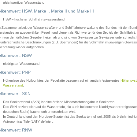
gleichwertiger Wasserstand
lkennwert: HSW, Marke I, Marke II und Marke III
HSW – höchster Schifffahrtswasserstand
in Zusammenarbeit der Wasserstraßen- und Schifffahrtsverwaltung des Bundes mit den Bund
standes an ausgewählten Pegeln und dienen als Richtwerte für den Betrieb der Schifffahrt. 
n von den örtlichen Gegebenheiten ab und sind von Gewässer zu Gewässer unterschiedlich
 unterschiedliche Beschränkungen (z.B. Sperrungen) für die Schifffahrt im jeweiligen Gewäss
schreitung wieder aufgehoben.
lkennwert: NSW
niedrigster Wasserstand
lkennwert: PNP
Höhenlage des Nullpunktes der Pegellatte bezogen auf ein amtlich festgelegtes
Höhensys
Wasserstand
.
lkennwert: SKN
Das Seekartennull (SKN) ist eine örtliche Mindesttiefenangabe in Seekarten.
Das SKN bezieht sich auf die Wassertiefe, die auch bei extemen Niedrigwasserereignissen
deutschen Bucht) kaum noch unterschritten wird.
In Deutschland und den Nordsee-Staaten ist das Seekartennull seit 2005 als örtlich nie
Astronomical Tide (LAT)" definiert.
lkennwert: RNW