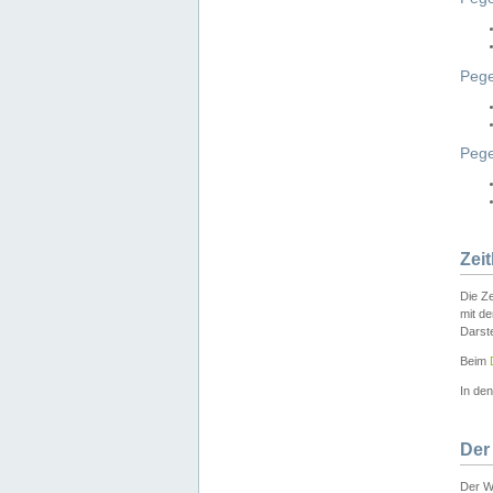
Pege
Peg
Zei
Die Ze
mit d
Darst
Beim
In de
Der
Der W