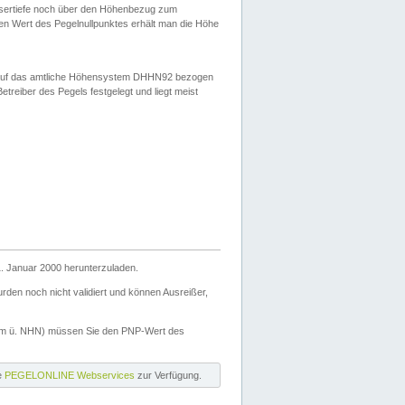
ssertiefe noch über den Höhenbezug zum
en Wert des Pegelnullpunktes erhält man die Höhe
d auf das amtliche Höhensystem DHHN92 bezogen
reiber des Pegels festgelegt und liegt meist
. Januar 2000 herunterzuladen.
den noch nicht validiert und können Ausreißer,
(m ü. NHN) müssen Sie den PNP-Wert des
ie
PEGELONLINE Webservices
zur Verfügung.