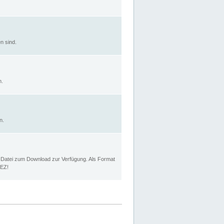
n sind.
n.
n.
p Datei zum Download zur Verfügung. Als Format
MEZ!