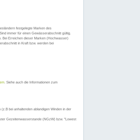
esländern festgelegte Marken des
Sind immer für einen Gewässerabschnitt gültig.
. Bei Erreichen dieser Marken (Hochwasser)
erabschnitt in Kraft bzw. werden bei
tem
. Siehe auch die Informationen zum
 (z.B bei anhaltenden ablandigen Winden in der
drigster Gezeitenwasserstande (NGzW) bzw. "Lowest