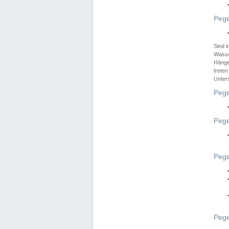
Pege
Sind 
Wasser
Hänge
treten
Unter
Pege
Pege
Pege
Pege