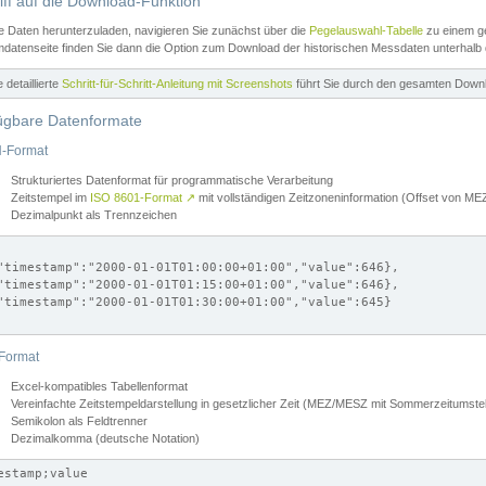
iff auf die Download-Funktion
e Daten herunterzuladen, navigieren Sie zunächst über die
Pegelauswahl-Tabelle
zu einem ge
datenseite finden Sie dann die Option zum Download der historischen Messdaten unterhalb
ne detaillierte
Schritt-für-Schritt-Anleitung mit Screenshots
führt Sie durch den gesamten Down
ügbare Datenformate
-Format
Strukturiertes Datenformat für programmatische Verarbeitung
Zeitstempel im
ISO 8601-Format
↗
mit vollständigen Zeitzoneninformation (Offset von 
Dezimalpunkt als Trennzeichen
"timestamp":"2000-01-01T01:00:00+01:00","value":646},

"timestamp":"2000-01-01T01:15:00+01:00","value":646},

"timestamp":"2000-01-01T01:30:00+01:00","value":645}

Format
Excel-kompatibles Tabellenformat
Vereinfachte Zeitstempeldarstellung in gesetzlicher Zeit (MEZ/MESZ mit Sommerzeitumstel
Semikolon als Feldtrenner
Dezimalkomma (deutsche Notation)
estamp;value
