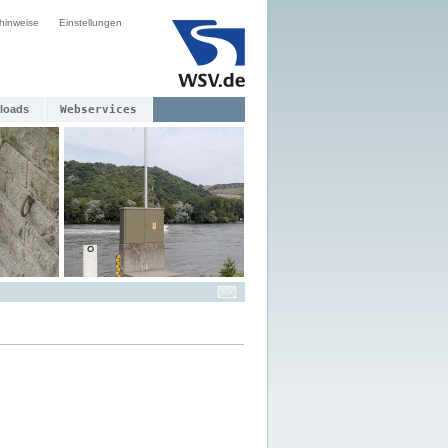
hinweise
Einstellungen
loads
Webservices