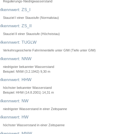
Regulierungs-Niedrigwasserstand
lkennwert: ZS_I
Stauziel I einer Staustufe (Normalstau)
lkennwert: ZS_II
Stauziel II einer Staustufe (Höchststau)
elkennwert: TUGLW
Verkehrsgesicherte Fahrrinnentiefe unter GlW (Tiefe unter GlW)
lkennwert: NNW
niedrigster bekannter Wasserstand
Beispiel: NNW (3.2.1942) 9,30 m
lkennwert: HHW
höchster bekannter Wasserstand
Beispiel: HHW (14.8.2001) 14,31 m
lkennwert: NW
niedrigster Wasserstand in einer Zeitspanne
lkennwert: HW
höchster Wasserstand in einer Zeitspanne
elkennwert: MNW