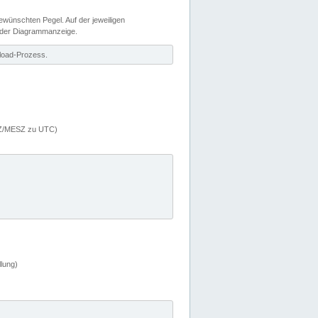
wünschten Pegel. Auf der jeweiligen
 der Diagrammanzeige.
load-Prozess.
MEZ/MESZ zu UTC)
lung)