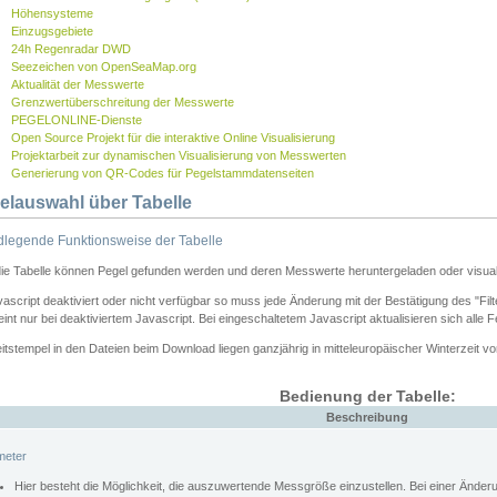
Höhensysteme
Einzugsgebiete
24h Regenradar DWD
Seezeichen von OpenSeaMap.org
Aktualität der Messwerte
Grenzwertüberschreitung der Messwerte
PEGELONLINE-Dienste
Open Source Projekt für die interaktive Online Visualisierung
Projektarbeit zur dynamischen Visualisierung von Messwerten
Generierung von QR-Codes für Pegelstammdatenseiten
elauswahl über Tabelle
legende Funktionsweise der Tabelle
die Tabelle können Pegel gefunden werden und deren Messwerte heruntergeladen oder visuali
vascript deaktiviert oder nicht verfügbar so muss jede Änderung mit der Bestätigung des "Filt
int nur bei deaktiviertem Javascript. Bei eingeschaltetem Javascript aktualisieren sich alle 
itstempel in den Dateien beim Download liegen ganzjährig in mitteleuropäischer Winterzeit vo
Bedienung der Tabelle:
Beschreibung
meter
Hier besteht die Möglichkeit, die auszuwertende Messgröße einzustellen. Bei einer Ände