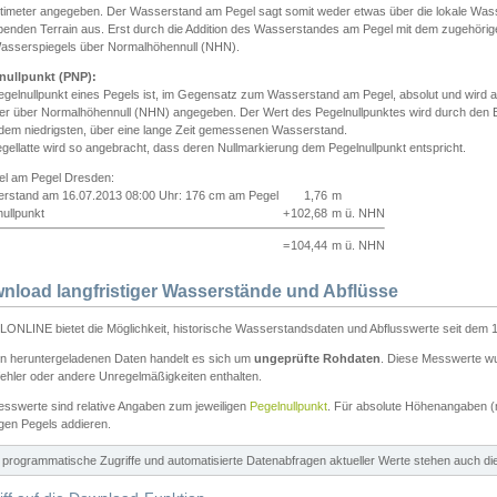
ntimeter angegeben. Der Wasserstand am Pegel sagt somit weder etwas über die lokale Wa
enden Terrain aus. Erst durch die Addition des Wasserstandes am Pegel mit dem zugehörig
asserspiegels über Normalhöhennull (NHN).
nullpunkt (PNP):
egelnullpunkt eines Pegels ist, im Gegensatz zum Wasserstand am Pegel, absolut und wir
ter über Normalhöhennull (NHN) angegeben. Der Wert des Pegelnullpunktes wird durch den Bet
 dem niedrigsten, über eine lange Zeit gemessenen Wasserstand.
gellatte wird so angebracht, dass deren Nullmarkierung dem Pegelnullpunkt entspricht.
iel am Pegel Dresden:
rstand am 16.07.2013 08:00 Uhr: 176 cm am Pegel
1,76
m
ullpunkt
+
102,68
m ü. NHN
=
104,44
m ü. NHN
nload langfristiger Wasserstände und Abflüsse
ONLINE bietet die Möglichkeit, historische Wasserstandsdaten und Abflusswerte seit dem 1
en heruntergeladenen Daten handelt es sich um
ungeprüfte Rohdaten
. Diese Messwerte wur
ehler oder andere Unregelmäßigkeiten enthalten.
esswerte sind relative Angaben zum jeweiligen
Pegelnullpunkt
. Für absolute Höhenangaben 
igen Pegels addieren.
ür programmatische Zugriffe und automatisierte Datenabfragen aktueller Werte stehen auch d