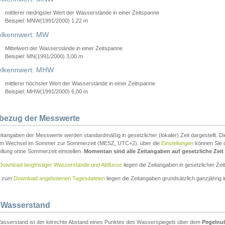
mittlerer niedrigster Wert der Wasserstände in einer Zeitspanne
Beispiel: MNW(1991/2000) 1,22 m
lkennwert: MW
Mittelwert der Wasserstände in einer Zeitspanne
Beispiel: MN(1991/2000) 3,00 m
elkennwert: MHW
mittlerer höchster Wert der Wasserstände in einer Zeitspanne
Beispiel: MHW(1991/2000) 6,00 m
tbezug der Messwerte
itangaben der Messwerte werden standardmäßig in gesetzlicher (lokaler) Zeit dargestellt. D
em Wechsel im Sommer zur Sommerzeit (MESZ, UTC+2). über die
Einstellungen
können Sie d
ellung ohne Sommerzeit einstellen.
Momentan sind alle Zeitangaben auf gesetzliche Zeit e
Download langfristiger Wasserstände und Abflüsse
liegen die Zeitangaben in gesetzlicher Zeit
n zum
Download angebotenen Tagesdateien
liegen die Zeitangaben grundsätzlich ganzjährig in
 Wasserstand
asserstand ist der lotrechte Abstand eines Punktes des Wasserspiegels über dem
Pegelnul