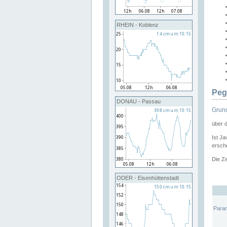
RHEIN - Koblenz
Peg
DONAU - Passau
Grund
über 
Ist Ja
ersche
Die Ze
ODER - Eisenhüttenstadt
Para