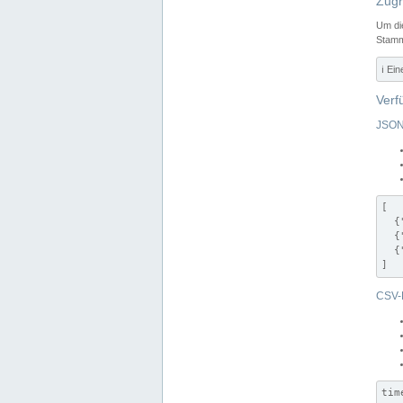
Zugr
Um di
Stamm
ℹ️ Ei
Verf
JSON
[

  {
  {
  {
]
CSV-
tim