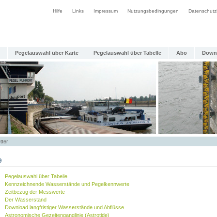
Hilfe
Links
Impressum
Nutzungsbedingungen
Datenschutz
Pegelauswahl über Karte
Pegelauswahl über Tabelle
Abo
Down
tter
e
Pegelauswahl über Tabelle
Kennzeichnende Wasserstände und Pegelkennwerte
Zeitbezug der Messwerte
Der Wasserstand
Download langfristiger Wasserstände und Abflüsse
Astronomische Gezeitenganglinie (Astrotide)