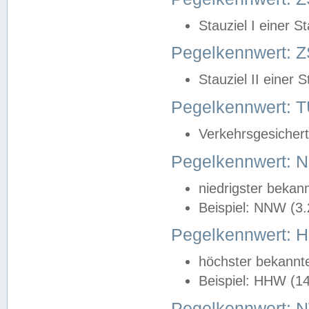
Stauziel I einer S
Pegelkennwert: Z
Stauziel II einer 
Pegelkennwert:
Verkehrsgesichert
Pegelkennwert:
niedrigster bekan
Beispiel: NNW (3
Pegelkennwert:
höchster bekannt
Beispiel: HHW (1
Pegelkennwert: 