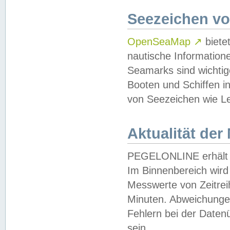
Seezeichen v
OpenSeaMap
↗
biete
nautische Information
Seamarks sind wichtig
Booten und Schiffen i
von Seezeichen wie Le
Aktualität der
PEGELONLINE erhält u
Im Binnenbereich wird 
Messwerte von Zeitreih
Minuten. Abweichungen
Fehlern bei der Daten
sein.