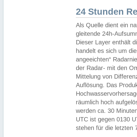
24 Stunden R
Als Quelle dient ein n
gleitende 24h-Aufsum
Dieser Layer enthält
handelt es sich um di
angeeichten“ Radarnie
der Radar- mit den O
Mittelung von Differe
Auflösung. Das Produk
Hochwasservorhersagez
räumlich hoch aufgelö
werden ca. 30 Minuten
UTC ist gegen 0130 UTC
stehen für die letzten