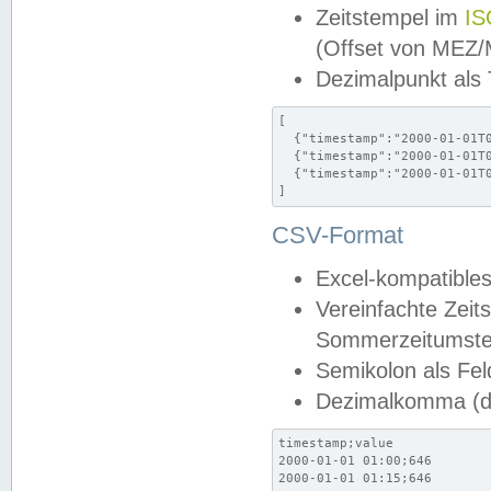
Zeitstempel im
IS
(Offset von MEZ
Dezimalpunkt als
[

  {"timestamp":"2000-01-01T0
  {"timestamp":"2000-01-01T0
  {"timestamp":"2000-01-01T0
]
CSV-Format
Excel-kompatibles
Vereinfachte Zeit
Sommerzeitumstel
Semikolon als Fel
Dezimalkomma (de
timestamp;value

2000-01-01 01:00;646

2000-01-01 01:15;646
