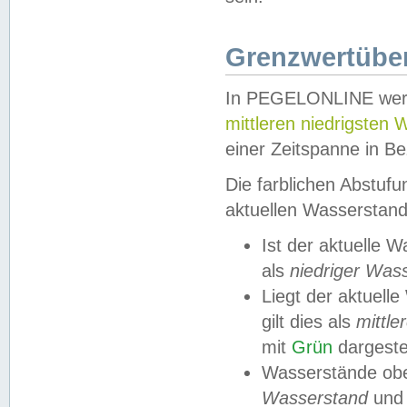
Grenzwertüber
In PEGELONLINE werde
mittleren niedrigsten
einer Zeitspanne in Be
Die farblichen Abstuf
aktuellen Wasserstand
Ist der aktuelle 
als
niedriger Was
Liegt der aktue
gilt dies als
mittle
mit
Grün
dargestel
Wasserstände obe
Wasserstand
und