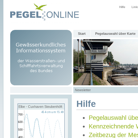
Hilfe
Link
Start
Pegelauswahl über Karte
Newsletter
Hilfe
Elbe - Cuxhaven Steubenhöft
Pegelauswahl übe
Kennzeichnende 
Zeitbezug der Me