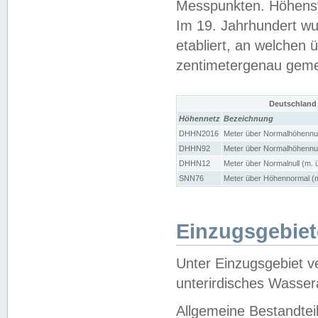
Messpunkten. Höhensy
Im 19. Jahrhundert wu
etabliert, an welchen 
zentimetergenau gem
Deutschland
Höhennetz
Bezeichnung
DHHN2016
Meter über Normalhöhennul
DHHN92
Meter über Normalhöhennul
DHHN12
Meter über Normalnull (m. 
SNN76
Meter über Höhennormal (m
Einzugsgebiet
Unter Einzugsgebiet v
unterirdisches Wasser
Allgemeine Bestandtei