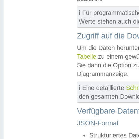
ℹ️ Für programmatisch
Werte stehen auch d
Zugriff auf die D
Um die Daten herunter
Tabelle
zu einem gewün
Sie dann die Option z
Diagrammanzeige.
ℹ️ Eine detaillierte
Schr
den gesamten Downlo
Verfügbare Daten
JSON-Format
Strukturiertes Da