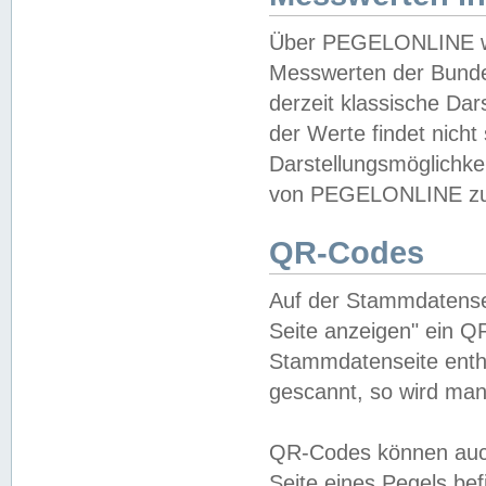
Über PEGELONLINE wer
Messwerten der Bundes
derzeit klassische Da
der Werte findet nicht 
Darstellungsmöglichkei
von PEGELONLINE zu 
QR-Codes
Auf der Stammdatensei
Seite anzeigen" ein Q
Stammdatenseite enthä
gescannt, so wird man
QR-Codes können auc
Seite eines Pegels be