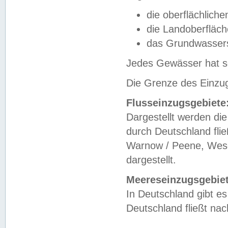
die oberflächlich
die Landoberfläc
das Grundwasser
Jedes Gewässer hat se
Die Grenze des Einzug
Flusseinzugsgebiete
Dargestellt werden die
durch Deutschland fli
Warnow / Peene, Weser
dargestellt.
Meereseinzugsgebiet
In Deutschland gibt 
Deutschland fließt n