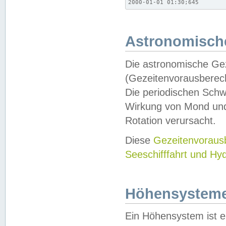
2000-01-01 01:30;645
Astronomische
Die astronomische Gez
(Gezeitenvorausberec
Die periodischen Schw
Wirkung von Mond und
Rotation verursacht.
Diese
Gezeitenvorau
Seeschifffahrt und Hy
Höhensystem
Ein Höhensystem ist e