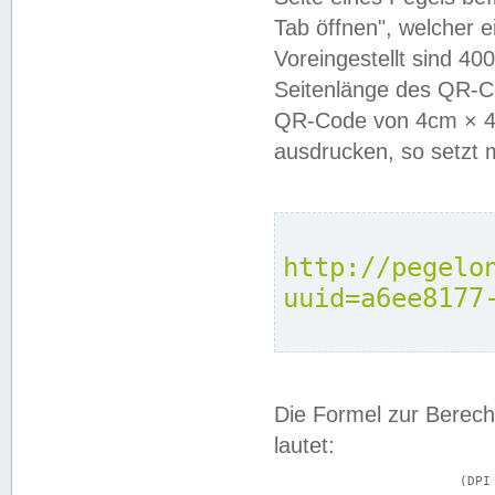
Tab öffnen", welcher 
Voreingestellt sind 4
Seitenlänge des QR-C
QR-Code von 4cm × 4c
ausdrucken, so setzt 
http://pegelo
uuid=a6ee8177
Die Formel zur Berech
lautet:
			(DPI × Druckkantenlänge in cm) ÷ 2,54 = Kantenlänge in Pixel
