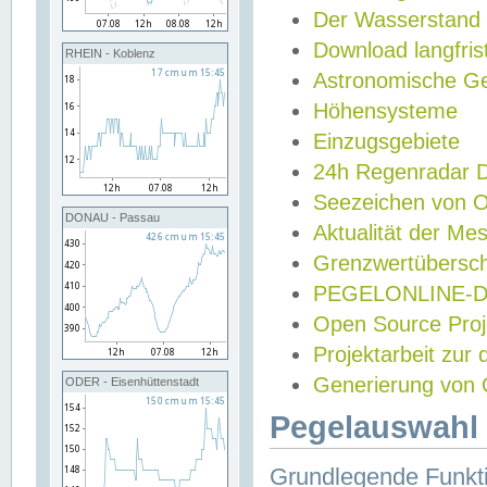
Der Wasserstand
Download langfris
RHEIN - Koblenz
Astronomische Gez
Höhensysteme
Einzugsgebiete
24h Regenradar
Seezeichen von 
DONAU - Passau
Aktualität der Me
Grenzwertübersch
PEGELONLINE-Di
Open Source Projek
Projektarbeit zur
Generierung von 
ODER - Eisenhüttenstadt
Pegelauswahl 
Grundlegende Funkti