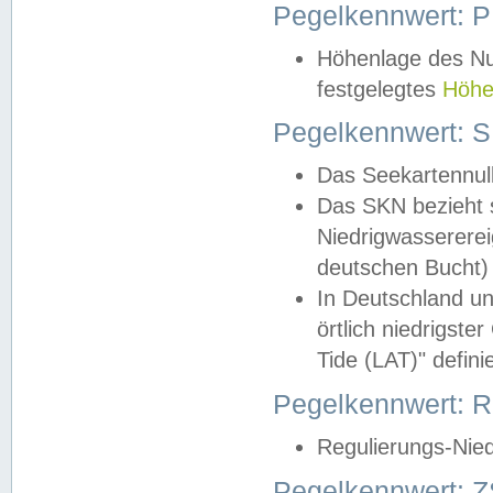
Pegelkennwert: 
Höhenlage des Nul
festgelegtes
Höhe
Pegelkennwert: 
Das Seekartennull
Das SKN bezieht s
Niedrigwassererei
deutschen Bucht) 
In Deutschland un
örtlich niedrigst
Tide (LAT)" definie
Pegelkennwert:
Regulierungs-Nie
Pegelkennwert: Z