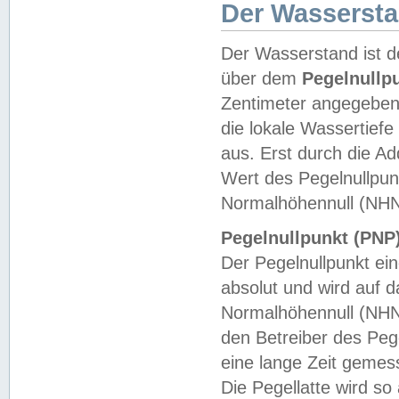
Der Wasserst
Der Wasserstand ist d
über dem
Pegelnullp
Zentimeter angegeben
die lokale Wassertie
aus. Erst durch die A
Wert des Pegelnullpun
Normalhöhennull (NHN
Pegelnullpunkt (PNP)
Der Pegelnullpunkt ei
absolut und wird auf
Normalhöhennull (NHN
den Betreiber des Pege
eine lange Zeit geme
Die Pegellatte wird s