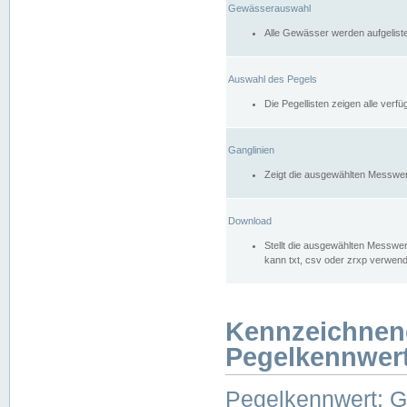
Gewässerauswahl
Alle Gewässer werden aufgelist
Auswahl des Pegels
Die Pegellisten zeigen alle ver
Ganglinien
Zeigt die ausgewählten Messwer
Download
Stellt die ausgewählten Messwer
kann txt, csv oder zrxp verwen
Kennzeichnen
Pegelkennwer
Pegelkennwert: 