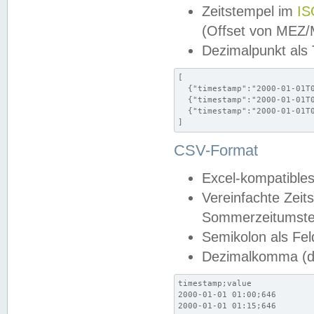
Zeitstempel im
IS
(Offset von MEZ
Dezimalpunkt als
[

  {"timestamp":"2000-01-01T0
  {"timestamp":"2000-01-01T0
  {"timestamp":"2000-01-01T0
]
CSV-Format
Excel-kompatibles
Vereinfachte Zeit
Sommerzeitumstel
Semikolon als Fel
Dezimalkomma (de
timestamp;value

2000-01-01 01:00;646

2000-01-01 01:15;646
