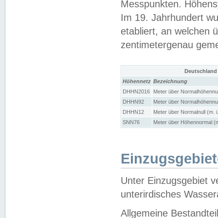
Messpunkten. Höhensy
Im 19. Jahrhundert wu
etabliert, an welchen 
zentimetergenau gem
Deutschland
Höhennetz
Bezeichnung
DHHN2016
Meter über Normalhöhennul
DHHN92
Meter über Normalhöhennul
DHHN12
Meter über Normalnull (m. 
SNN76
Meter über Höhennormal (m
Einzugsgebiet
Unter Einzugsgebiet v
unterirdisches Wasser
Allgemeine Bestandtei