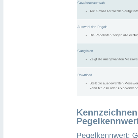
Gewässerauswahl
Alle Gewässer werden aufgelist
Auswahl des Pegels
Die Pegellisten zeigen alle ver
Ganglinien
Zeigt die ausgewählten Messwer
Download
Stellt die ausgewählten Messwer
kann txt, csv oder zrxp verwen
Kennzeichnen
Pegelkennwer
Pegelkennwert: 