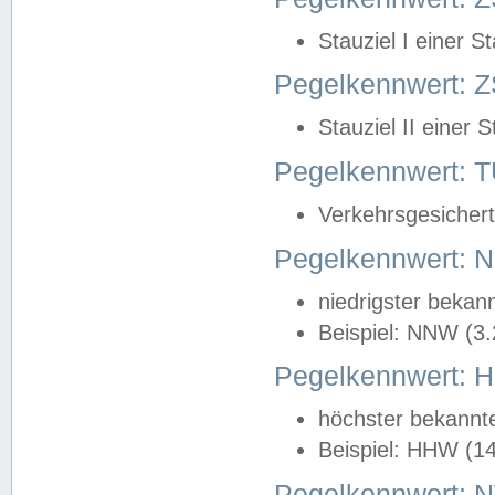
Stauziel I einer S
Pegelkennwert: Z
Stauziel II einer 
Pegelkennwert:
Verkehrsgesichert
Pegelkennwert:
niedrigster bekan
Beispiel: NNW (3
Pegelkennwert:
höchster bekannt
Beispiel: HHW (1
Pegelkennwert: 