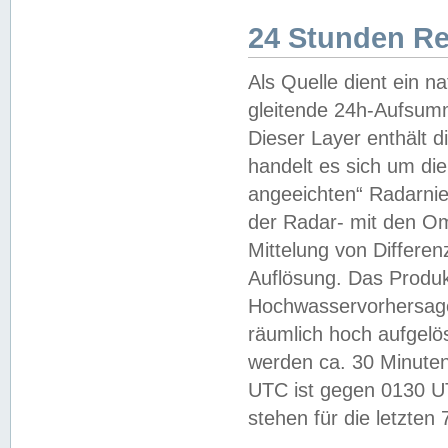
24 Stunden R
Als Quelle dient ein n
gleitende 24h-Aufsum
Dieser Layer enthält
handelt es sich um di
angeeichten“ Radarnie
der Radar- mit den O
Mittelung von Differe
Auflösung. Das Produk
Hochwasservorhersagez
räumlich hoch aufgelö
werden ca. 30 Minuten
UTC ist gegen 0130 UTC
stehen für die letzten