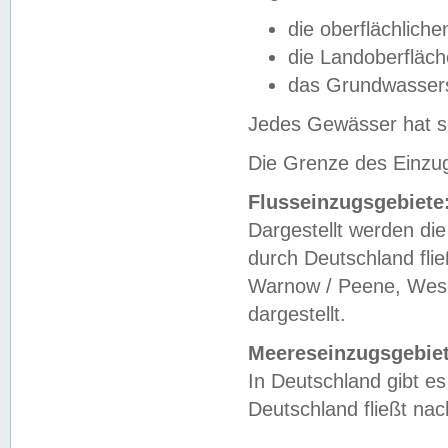
die oberflächlich
die Landoberfläc
das Grundwasser
Jedes Gewässer hat se
Die Grenze des Einzug
Flusseinzugsgebiete
Dargestellt werden die
durch Deutschland fli
Warnow / Peene, Weser
dargestellt.
Meereseinzugsgebiet
In Deutschland gibt 
Deutschland fließt n