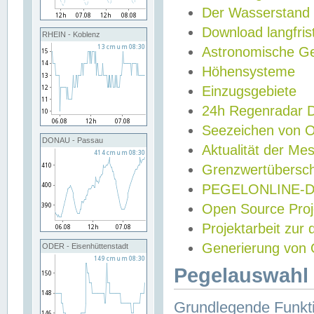
Der Wasserstand
Download langfris
RHEIN - Koblenz
Astronomische Gez
Höhensysteme
Einzugsgebiete
24h Regenradar
Seezeichen von 
DONAU - Passau
Aktualität der Me
Grenzwertübersch
PEGELONLINE-Di
Open Source Projek
Projektarbeit zur
Generierung von 
ODER - Eisenhüttenstadt
Pegelauswahl 
Grundlegende Funkti