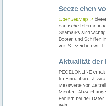
Seezeichen v
OpenSeaMap
↗
biete
nautische Information
Seamarks sind wichtig
Booten und Schiffen i
von Seezeichen wie Le
Aktualität der
PEGELONLINE erhält u
Im Binnenbereich wird 
Messwerte von Zeitreih
Minuten. Abweichungen
Fehlern bei der Daten
sein.