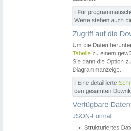
ℹ️ Für programmatisch
Werte stehen auch d
Zugriff auf die D
Um die Daten herunter
Tabelle
zu einem gewün
Sie dann die Option z
Diagrammanzeige.
ℹ️ Eine detaillierte
Schr
den gesamten Downlo
Verfügbare Daten
JSON-Format
Strukturiertes Da