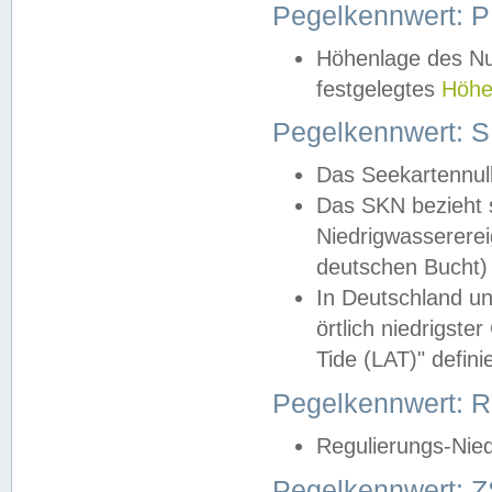
Pegelkennwert: 
Höhenlage des Nul
festgelegtes
Höhe
Pegelkennwert: 
Das Seekartennull
Das SKN bezieht s
Niedrigwassererei
deutschen Bucht) 
In Deutschland un
örtlich niedrigst
Tide (LAT)" definie
Pegelkennwert:
Regulierungs-Nie
Pegelkennwert: Z