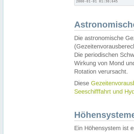
2000-01-01 01:30;645
Astronomische
Die astronomische Gez
(Gezeitenvorausberec
Die periodischen Schw
Wirkung von Mond und
Rotation verursacht.
Diese
Gezeitenvorau
Seeschifffahrt und Hy
Höhensystem
Ein Höhensystem ist e