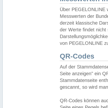
Über PEGELONLINE wer
Messwerten der Bundes
derzeit klassische Da
der Werte findet nicht 
Darstellungsmöglichkei
von PEGELONLINE zu 
QR-Codes
Auf der Stammdatensei
Seite anzeigen" ein Q
Stammdatenseite enthä
gescannt, so wird man
QR-Codes können auc
Seite eines Pegels be