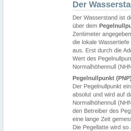
Der Wasserst
Der Wasserstand ist d
über dem
Pegelnullp
Zentimeter angegeben
die lokale Wassertie
aus. Erst durch die A
Wert des Pegelnullpun
Normalhöhennull (NHN
Pegelnullpunkt (PNP)
Der Pegelnullpunkt ei
absolut und wird auf
Normalhöhennull (NHN
den Betreiber des Pege
eine lange Zeit geme
Die Pegellatte wird s