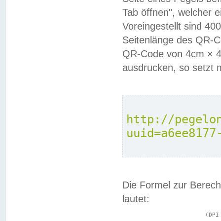
Tab öffnen", welcher 
Voreingestellt sind 4
Seitenlänge des QR-C
QR-Code von 4cm × 4c
ausdrucken, so setzt 
http://pegelo
uuid=a6ee8177
Die Formel zur Berech
lautet:
			(DPI × Druckkantenlänge in cm) ÷ 2,54 = Kantenlänge in Pixel
