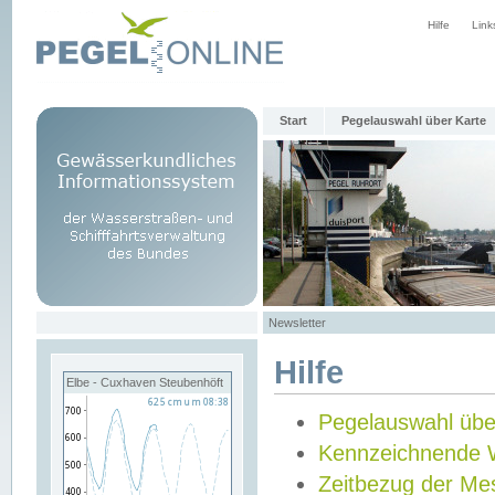
Hilfe
Link
Start
Pegelauswahl über Karte
Newsletter
Hilfe
Elbe - Cuxhaven Steubenhöft
Pegelauswahl übe
Kennzeichnende 
Zeitbezug der Me