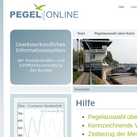
Hilfe
Link
Start
Pegelauswahl über Karte
Newsletter
Hilfe
Elbe - Cuxhaven Steubenhöft
Pegelauswahl übe
Kennzeichnende 
Zeitbezug der Me