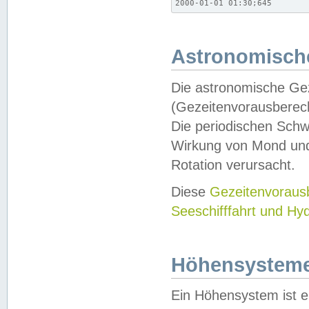
2000-01-01 01:30;645
Astronomische
Die astronomische Gez
(Gezeitenvorausberec
Die periodischen Schw
Wirkung von Mond und
Rotation verursacht.
Diese
Gezeitenvorau
Seeschifffahrt und Hy
Höhensystem
Ein Höhensystem ist e