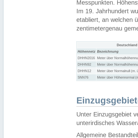
Messpunkten. Höhensy
Im 19. Jahrhundert wu
etabliert, an welchen 
zentimetergenau gem
Deutschland
Höhennetz
Bezeichnung
DHHN2016
Meter über Normalhöhennul
DHHN92
Meter über Normalhöhennul
DHHN12
Meter über Normalnull (m. 
SNN76
Meter über Höhennormal (m
Einzugsgebiet
Unter Einzugsgebiet v
unterirdisches Wasser
Allgemeine Bestandtei