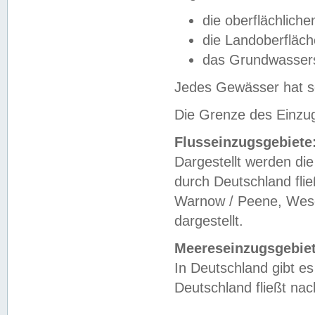
die oberflächlich
die Landoberfläc
das Grundwasser
Jedes Gewässer hat se
Die Grenze des Einzug
Flusseinzugsgebiete
Dargestellt werden die
durch Deutschland fli
Warnow / Peene, Weser
dargestellt.
Meereseinzugsgebiet
In Deutschland gibt 
Deutschland fließt n