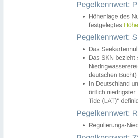
Pegelkennwert: 
Höhenlage des Nul
festgelegtes
Höhe
Pegelkennwert: 
Das Seekartennull
Das SKN bezieht s
Niedrigwassererei
deutschen Bucht) 
In Deutschland un
örtlich niedrigst
Tide (LAT)" definie
Pegelkennwert:
Regulierungs-Nie
Pegelkennwert: Z