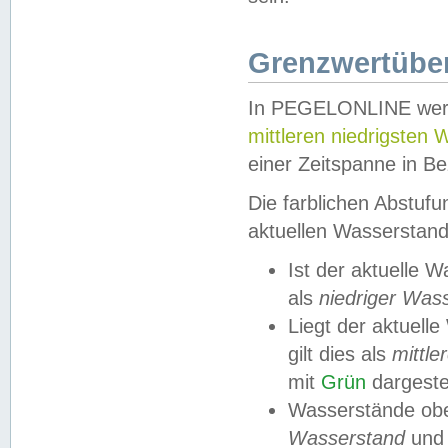
Grenzwertüber
In PEGELONLINE werde
mittleren niedrigsten
einer Zeitspanne in Be
Die farblichen Abstuf
aktuellen Wasserstand
Ist der aktuelle 
als
niedriger Was
Liegt der aktue
gilt dies als
mittle
mit
Grün
dargestel
Wasserstände obe
Wasserstand
und