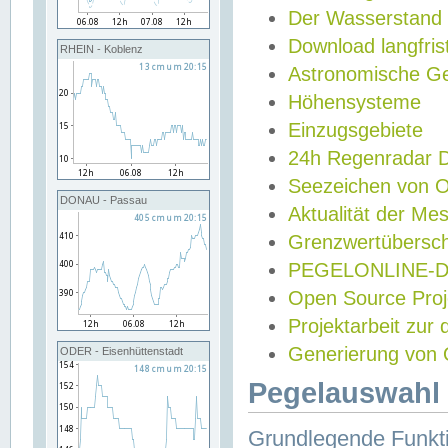
Der Wasserstand
Download langfris
RHEIN - Koblenz
Astronomische Gez
Höhensysteme
Einzugsgebiete
24h Regenradar
Seezeichen von 
DONAU - Passau
Aktualität der Me
Grenzwertübersch
PEGELONLINE-Di
Open Source Projek
Projektarbeit zur
Generierung von 
ODER - Eisenhüttenstadt
Pegelauswahl 
Grundlegende Funkti