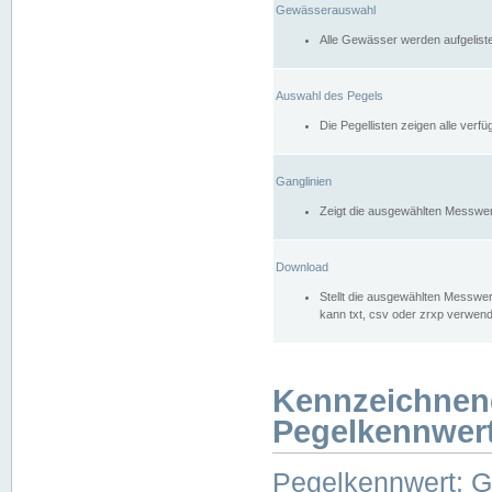
Gewässerauswahl
Alle Gewässer werden aufgelist
Auswahl des Pegels
Die Pegellisten zeigen alle ver
Ganglinien
Zeigt die ausgewählten Messwer
Download
Stellt die ausgewählten Messwer
kann txt, csv oder zrxp verwen
Kennzeichnen
Pegelkennwer
Pegelkennwert: 