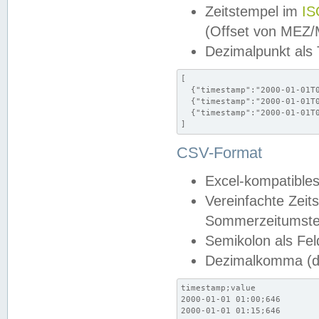
Zeitstempel im
IS
(Offset von MEZ
Dezimalpunkt als
[

  {"timestamp":"2000-01-01T0
  {"timestamp":"2000-01-01T0
  {"timestamp":"2000-01-01T0
]
CSV-Format
Excel-kompatibles
Vereinfachte Zeit
Sommerzeitumstel
Semikolon als Fel
Dezimalkomma (de
timestamp;value

2000-01-01 01:00;646

2000-01-01 01:15;646
