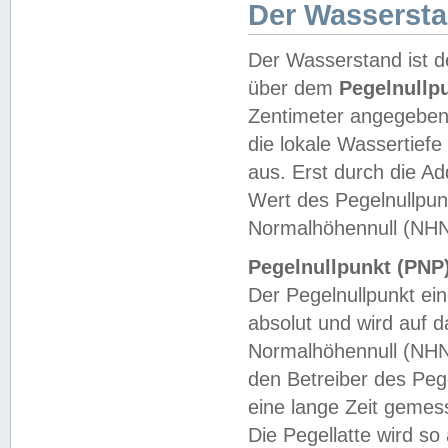
Der Wasserst
Der Wasserstand ist d
über dem
Pegelnullp
Zentimeter angegeben
die lokale Wassertie
aus. Erst durch die A
Wert des Pegelnullpun
Normalhöhennull (NHN
Pegelnullpunkt (PNP)
Der Pegelnullpunkt ei
absolut und wird auf
Normalhöhennull (NHN
den Betreiber des Pege
eine lange Zeit geme
Die Pegellatte wird s