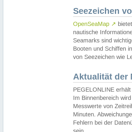
Seezeichen v
OpenSeaMap
↗
biete
nautische Information
Seamarks sind wichtig
Booten und Schiffen i
von Seezeichen wie Le
Aktualität der
PEGELONLINE erhält u
Im Binnenbereich wird 
Messwerte von Zeitreih
Minuten. Abweichungen
Fehlern bei der Daten
sein.