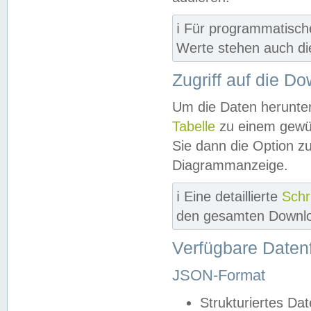
ℹ️ Für programmatisch
Werte stehen auch d
Zugriff auf die D
Um die Daten herunter
Tabelle
zu einem gewün
Sie dann die Option z
Diagrammanzeige.
ℹ️ Eine detaillierte
Schr
den gesamten Downlo
Verfügbare Daten
JSON-Format
Strukturiertes Da