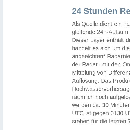
24 Stunden R
Als Quelle dient ein n
gleitende 24h-Aufsum
Dieser Layer enthält
handelt es sich um di
angeeichten“ Radarnie
der Radar- mit den O
Mittelung von Differe
Auflösung. Das Produk
Hochwasservorhersagez
räumlich hoch aufgelö
werden ca. 30 Minuten
UTC ist gegen 0130 UTC
stehen für die letzten