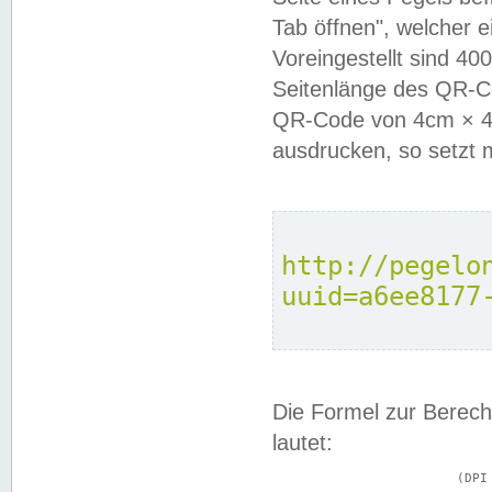
Tab öffnen", welcher 
Voreingestellt sind 4
Seitenlänge des QR-C
QR-Code von 4cm × 4c
ausdrucken, so setzt 
http://pegelo
uuid=a6ee8177
Die Formel zur Berech
lautet:
			(DPI × Druckkantenlänge in cm) ÷ 2,54 = Kantenlänge in Pixel
