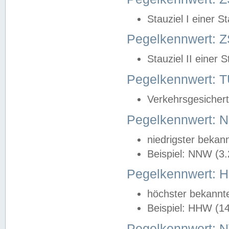
Stauziel I einer S
Pegelkennwert: Z
Stauziel II einer 
Pegelkennwert:
Verkehrsgesichert
Pegelkennwert:
niedrigster bekan
Beispiel: NNW (3
Pegelkennwert:
höchster bekannt
Beispiel: HHW (1
Pegelkennwert: 