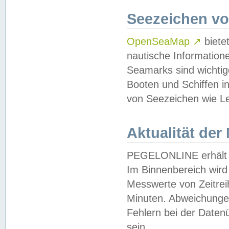
Seezeichen v
OpenSeaMap
↗
biete
nautische Information
Seamarks sind wichtig
Booten und Schiffen i
von Seezeichen wie Le
Aktualität der
PEGELONLINE erhält u
Im Binnenbereich wird 
Messwerte von Zeitreih
Minuten. Abweichungen
Fehlern bei der Daten
sein.