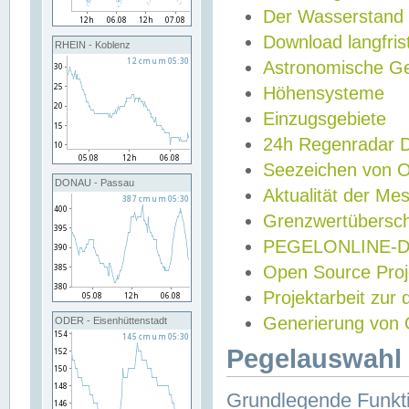
Der Wasserstand
Download langfris
RHEIN - Koblenz
Astronomische Gez
Höhensysteme
Einzugsgebiete
24h Regenradar
Seezeichen von 
DONAU - Passau
Aktualität der Me
Grenzwertübersch
PEGELONLINE-Di
Open Source Projek
Projektarbeit zur
Generierung von 
ODER - Eisenhüttenstadt
Pegelauswahl 
Grundlegende Funkti