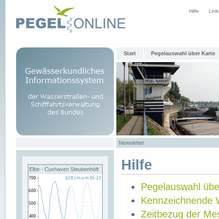
Hilfe
Link
Start
Pegelauswahl über Karte
Newsletter
Hilfe
Elbe - Cuxhaven Steubenhöft
Pegelauswahl übe
Kennzeichnende 
Zeitbezug der Me