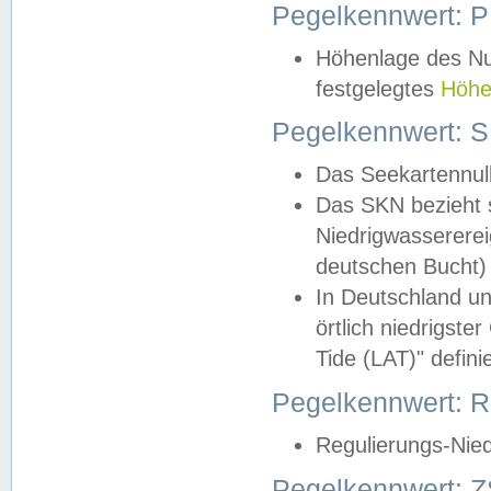
Pegelkennwert: 
Höhenlage des Nul
festgelegtes
Höhe
Pegelkennwert: 
Das Seekartennull
Das SKN bezieht s
Niedrigwassererei
deutschen Bucht) 
In Deutschland un
örtlich niedrigst
Tide (LAT)" definie
Pegelkennwert:
Regulierungs-Nie
Pegelkennwert: Z