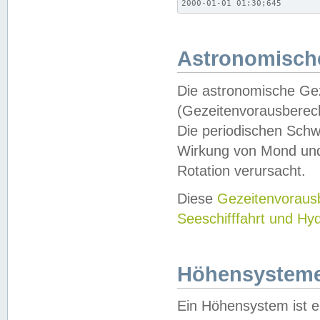
2000-01-01 01:30;645
Astronomische
Die astronomische Gez
(Gezeitenvorausberec
Die periodischen Schw
Wirkung von Mond und
Rotation verursacht.
Diese
Gezeitenvorau
Seeschifffahrt und Hy
Höhensystem
Ein Höhensystem ist e