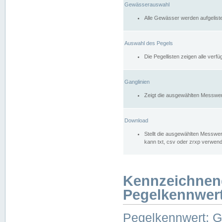
Gewässerauswahl
Alle Gewässer werden aufgelist
Auswahl des Pegels
Die Pegellisten zeigen alle ver
Ganglinien
Zeigt die ausgewählten Messwer
Download
Stellt die ausgewählten Messwer
kann txt, csv oder zrxp verwen
Kennzeichnen
Pegelkennwer
Pegelkennwert: 