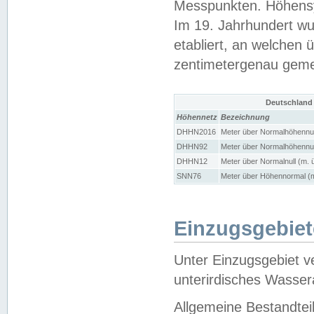
Messpunkten. Höhensy
Im 19. Jahrhundert wu
etabliert, an welchen 
zentimetergenau gem
Deutschland
Höhennetz
Bezeichnung
DHHN2016
Meter über Normalhöhennul
DHHN92
Meter über Normalhöhennul
DHHN12
Meter über Normalnull (m. 
SNN76
Meter über Höhennormal (m
Einzugsgebiet
Unter Einzugsgebiet v
unterirdisches Wasser
Allgemeine Bestandtei