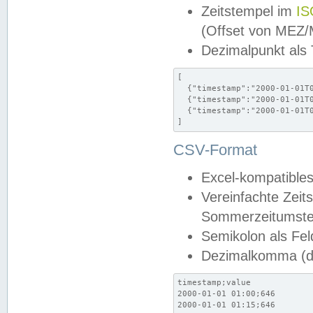
Zeitstempel im
IS
(Offset von MEZ
Dezimalpunkt als
[

  {"timestamp":"2000-01-01T0
  {"timestamp":"2000-01-01T0
  {"timestamp":"2000-01-01T0
]
CSV-Format
Excel-kompatibles
Vereinfachte Zeit
Sommerzeitumstel
Semikolon als Fel
Dezimalkomma (de
timestamp;value

2000-01-01 01:00;646

2000-01-01 01:15;646
