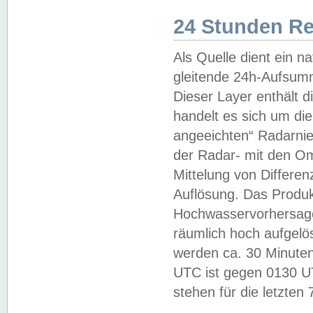
24 Stunden R
Als Quelle dient ein n
gleitende 24h-Aufsum
Dieser Layer enthält
handelt es sich um di
angeeichten“ Radarnie
der Radar- mit den O
Mittelung von Differe
Auflösung. Das Produk
Hochwasservorhersagez
räumlich hoch aufgelö
werden ca. 30 Minuten
UTC ist gegen 0130 UTC
stehen für die letzten