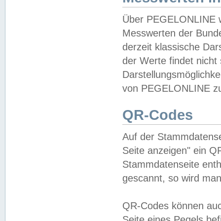
Über PEGELONLINE wer
Messwerten der Bundes
derzeit klassische Da
der Werte findet nicht 
Darstellungsmöglichkei
von PEGELONLINE zu 
QR-Codes
Auf der Stammdatensei
Seite anzeigen" ein Q
Stammdatenseite enthä
gescannt, so wird man
QR-Codes können auc
Seite eines Pegels be