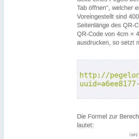
Tab öffnen", welcher 
Voreingestellt sind 4
Seitenlänge des QR-C
QR-Code von 4cm × 4c
ausdrucken, so setzt 
http://pegelo
uuid=a6ee8177
Die Formel zur Berech
lautet:
			(DPI × Druckkantenlänge in cm) ÷ 2,54 = Kantenlänge in Pixel
