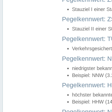
Stauziel I einer S
Pegelkennwert: Z
Stauziel II einer 
Pegelkennwert:
Verkehrsgesichert
Pegelkennwert:
niedrigster bekan
Beispiel: NNW (3
Pegelkennwert:
höchster bekannt
Beispiel: HHW (1
Pegelkennwert: 