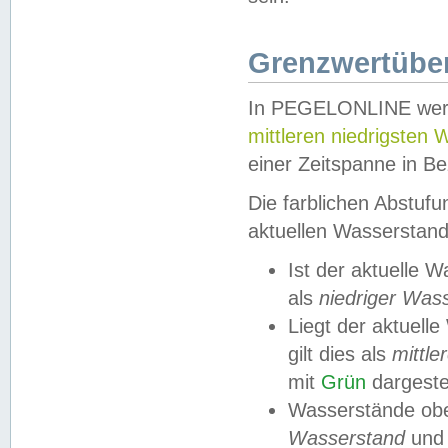
Grenzwertüber
In PEGELONLINE werde
mittleren niedrigsten
einer Zeitspanne in Be
Die farblichen Abstuf
aktuellen Wasserstand
Ist der aktuelle 
als
niedriger Was
Liegt der aktue
gilt dies als
mittle
mit
Grün
dargestel
Wasserstände obe
Wasserstand
und