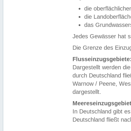
die oberflächlich
die Landoberfläc
das Grundwasser
Jedes Gewässer hat se
Die Grenze des Einzug
Flusseinzugsgebiete
Dargestellt werden die
durch Deutschland fli
Warnow / Peene, Weser
dargestellt.
Meereseinzugsgebiet
In Deutschland gibt 
Deutschland fließt n