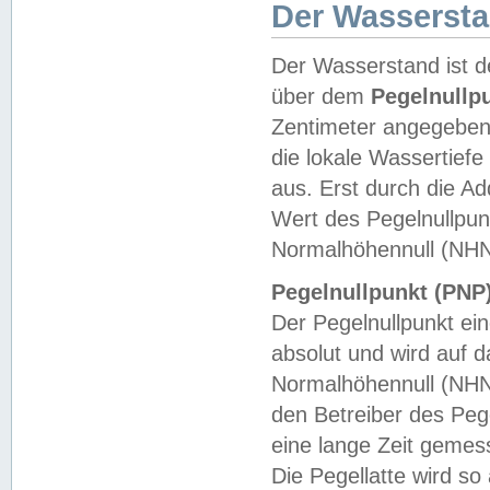
Der Wasserst
Der Wasserstand ist d
über dem
Pegelnullp
Zentimeter angegeben
die lokale Wassertie
aus. Erst durch die A
Wert des Pegelnullpun
Normalhöhennull (NHN
Pegelnullpunkt (PNP)
Der Pegelnullpunkt ei
absolut und wird auf
Normalhöhennull (NHN
den Betreiber des Pege
eine lange Zeit geme
Die Pegellatte wird s