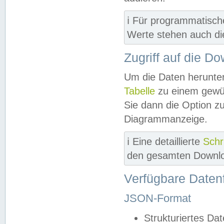
ℹ️ Für programmatisch
Werte stehen auch d
Zugriff auf die D
Um die Daten herunter
Tabelle
zu einem gewün
Sie dann die Option z
Diagrammanzeige.
ℹ️ Eine detaillierte
Schr
den gesamten Downlo
Verfügbare Daten
JSON-Format
Strukturiertes Da