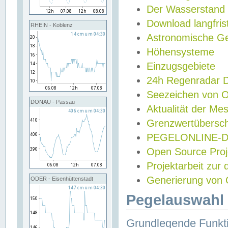
Der Wasserstand
Download langfris
RHEIN - Koblenz
Astronomische Gez
Höhensysteme
Einzugsgebiete
24h Regenradar
Seezeichen von 
DONAU - Passau
Aktualität der Me
Grenzwertübersch
PEGELONLINE-Di
Open Source Projek
Projektarbeit zur
Generierung von 
ODER - Eisenhüttenstadt
Pegelauswahl 
Grundlegende Funkti