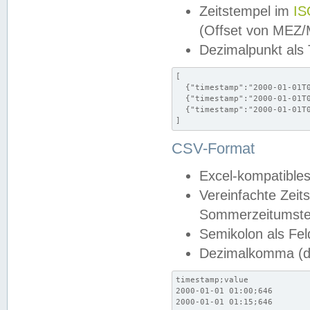
Zeitstempel im
IS
(Offset von MEZ
Dezimalpunkt als
[

  {"timestamp":"2000-01-01T0
  {"timestamp":"2000-01-01T0
  {"timestamp":"2000-01-01T0
]
CSV-Format
Excel-kompatibles
Vereinfachte Zeit
Sommerzeitumstel
Semikolon als Fel
Dezimalkomma (de
timestamp;value

2000-01-01 01:00;646

2000-01-01 01:15;646
