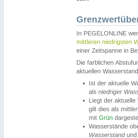
Grenzwertüber
In PEGELONLINE werde
mittleren niedrigsten
einer Zeitspanne in Be
Die farblichen Abstuf
aktuellen Wasserstand
Ist der aktuelle 
als
niedriger Was
Liegt der aktue
gilt dies als
mittle
mit
Grün
dargestel
Wasserstände obe
Wasserstand
und