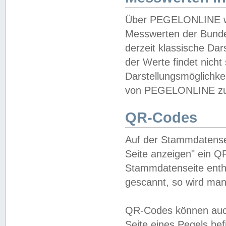
Über PEGELONLINE wer
Messwerten der Bundes
derzeit klassische Da
der Werte findet nicht 
Darstellungsmöglichkei
von PEGELONLINE zu 
QR-Codes
Auf der Stammdatensei
Seite anzeigen" ein Q
Stammdatenseite enthä
gescannt, so wird man
QR-Codes können auc
Seite eines Pegels be