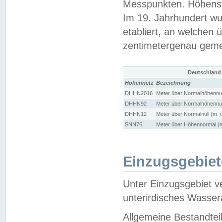
Messpunkten. Höhensy
Im 19. Jahrhundert wu
etabliert, an welchen 
zentimetergenau gem
Deutschland
Höhennetz
Bezeichnung
DHHN2016
Meter über Normalhöhennul
DHHN92
Meter über Normalhöhennul
DHHN12
Meter über Normalnull (m. 
SNN76
Meter über Höhennormal (m
Einzugsgebiet
Unter Einzugsgebiet v
unterirdisches Wasser
Allgemeine Bestandtei