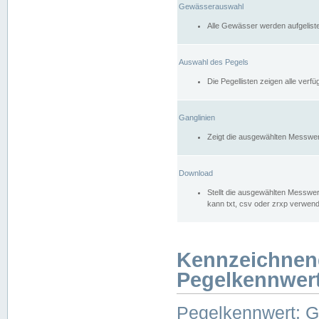
Gewässerauswahl
Alle Gewässer werden aufgelist
Auswahl des Pegels
Die Pegellisten zeigen alle ver
Ganglinien
Zeigt die ausgewählten Messwer
Download
Stellt die ausgewählten Messwer
kann txt, csv oder zrxp verwen
Kennzeichnen
Pegelkennwer
Pegelkennwert: 