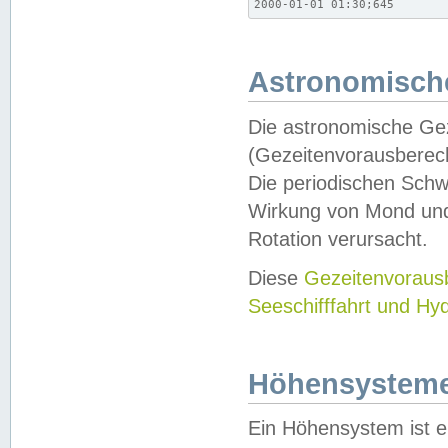
2000-01-01 01:30;645
Astronomische
Die astronomische Gez
(Gezeitenvorausberec
Die periodischen Schw
Wirkung von Mond und
Rotation verursacht.
Diese
Gezeitenvorau
Seeschifffahrt und Hy
Höhensystem
Ein Höhensystem ist e