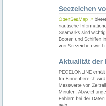
Seezeichen v
OpenSeaMap
↗
biete
nautische Information
Seamarks sind wichtig
Booten und Schiffen i
von Seezeichen wie Le
Aktualität der
PEGELONLINE erhält u
Im Binnenbereich wird 
Messwerte von Zeitreih
Minuten. Abweichungen
Fehlern bei der Daten
sein.