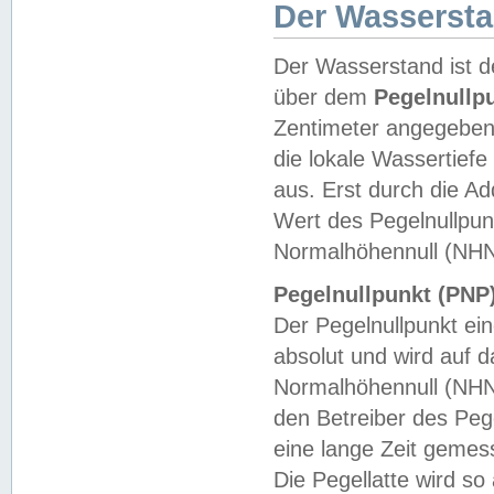
Der Wasserst
Der Wasserstand ist d
über dem
Pegelnullp
Zentimeter angegeben
die lokale Wassertie
aus. Erst durch die A
Wert des Pegelnullpun
Normalhöhennull (NHN
Pegelnullpunkt (PNP)
Der Pegelnullpunkt ei
absolut und wird auf
Normalhöhennull (NHN
den Betreiber des Pege
eine lange Zeit geme
Die Pegellatte wird s