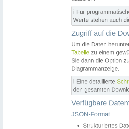
ℹ️ Für programmatisch
Werte stehen auch d
Zugriff auf die D
Um die Daten herunter
Tabelle
zu einem gewün
Sie dann die Option z
Diagrammanzeige.
ℹ️ Eine detaillierte
Schr
den gesamten Downlo
Verfügbare Daten
JSON-Format
Strukturiertes Da