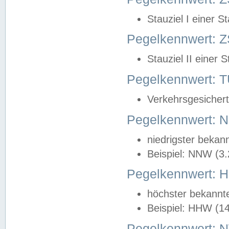
Stauziel I einer S
Pegelkennwert: Z
Stauziel II einer 
Pegelkennwert:
Verkehrsgesichert
Pegelkennwert:
niedrigster bekan
Beispiel: NNW (3
Pegelkennwert:
höchster bekannt
Beispiel: HHW (1
Pegelkennwert: 