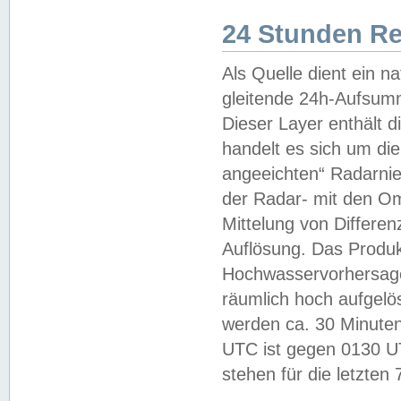
24 Stunden R
Als Quelle dient ein n
gleitende 24h-Aufsum
Dieser Layer enthält
handelt es sich um di
angeeichten“ Radarnie
der Radar- mit den O
Mittelung von Differe
Auflösung. Das Produk
Hochwasservorhersagez
räumlich hoch aufgelö
werden ca. 30 Minuten
UTC ist gegen 0130 UTC
stehen für die letzten