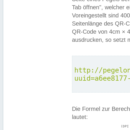
Tab öffnen", welcher 
Voreingestellt sind 4
Seitenlänge des QR-C
QR-Code von 4cm × 4c
ausdrucken, so setzt 
http://pegelo
uuid=a6ee8177
Die Formel zur Berech
lautet:
			(DPI × Druckkantenlänge in cm) ÷ 2,54 = Kantenlänge in Pixel
