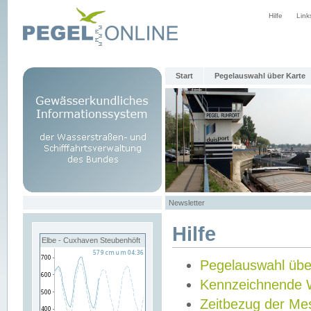
Hilfe
Link
Start
Pegelauswahl über Karte
Newsletter
Hilfe
Elbe - Cuxhaven Steubenhöft
Pegelauswahl übe
Kennzeichnende 
Zeitbezug der Me