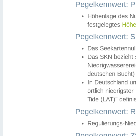
Pegelkennwert: 
Höhenlage des Nul
festgelegtes
Höhe
Pegelkennwert: 
Das Seekartennull
Das SKN bezieht s
Niedrigwassererei
deutschen Bucht) 
In Deutschland un
örtlich niedrigst
Tide (LAT)" definie
Pegelkennwert:
Regulierungs-Nie
Pegelkennwert: Z