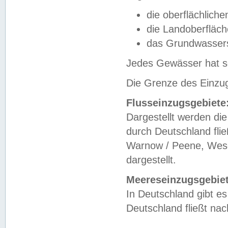
die oberflächlich
die Landoberfläc
das Grundwasser
Jedes Gewässer hat se
Die Grenze des Einzug
Flusseinzugsgebiete
Dargestellt werden die
durch Deutschland fli
Warnow / Peene, Weser
dargestellt.
Meereseinzugsgebiet
In Deutschland gibt 
Deutschland fließt n