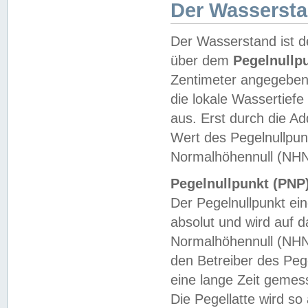
Der Wasserst
Der Wasserstand ist d
über dem
Pegelnullp
Zentimeter angegeben
die lokale Wassertie
aus. Erst durch die A
Wert des Pegelnullpun
Normalhöhennull (NHN
Pegelnullpunkt (PNP)
Der Pegelnullpunkt ei
absolut und wird auf
Normalhöhennull (NHN
den Betreiber des Pege
eine lange Zeit geme
Die Pegellatte wird s