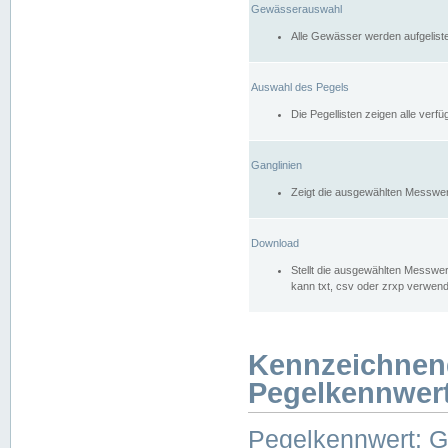
Gewässerauswahl
Alle Gewässer werden aufgelist
Auswahl des Pegels
Die Pegellisten zeigen alle ver
Ganglinien
Zeigt die ausgewählten Messwer
Download
Stellt die ausgewählten Messwer
kann txt, csv oder zrxp verwen
Kennzeichnen
Pegelkennwer
Pegelkennwert: 