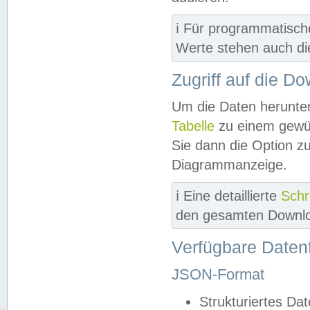
ℹ️ Für programmatisch
Werte stehen auch d
Zugriff auf die D
Um die Daten herunter
Tabelle
zu einem gewün
Sie dann die Option z
Diagrammanzeige.
ℹ️ Eine detaillierte
Schr
den gesamten Downlo
Verfügbare Daten
JSON-Format
Strukturiertes Da