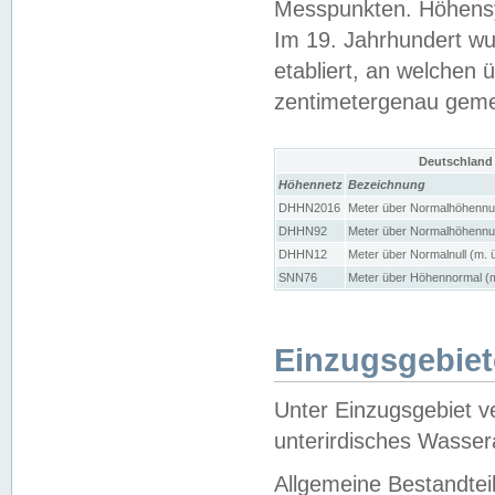
Messpunkten. Höhensy
Im 19. Jahrhundert wu
etabliert, an welchen 
zentimetergenau gem
Deutschland
Höhennetz
Bezeichnung
DHHN2016
Meter über Normalhöhennul
DHHN92
Meter über Normalhöhennul
DHHN12
Meter über Normalnull (m. 
SNN76
Meter über Höhennormal (m
Einzugsgebiet
Unter Einzugsgebiet v
unterirdisches Wasser
Allgemeine Bestandtei