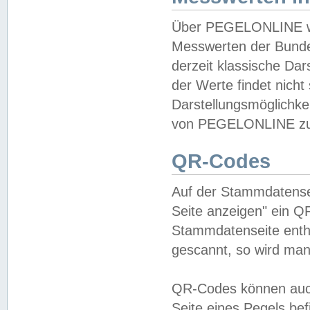
Über PEGELONLINE wer
Messwerten der Bundes
derzeit klassische Da
der Werte findet nicht 
Darstellungsmöglichkei
von PEGELONLINE zu 
QR-Codes
Auf der Stammdatensei
Seite anzeigen" ein Q
Stammdatenseite enthä
gescannt, so wird man
QR-Codes können auc
Seite eines Pegels be