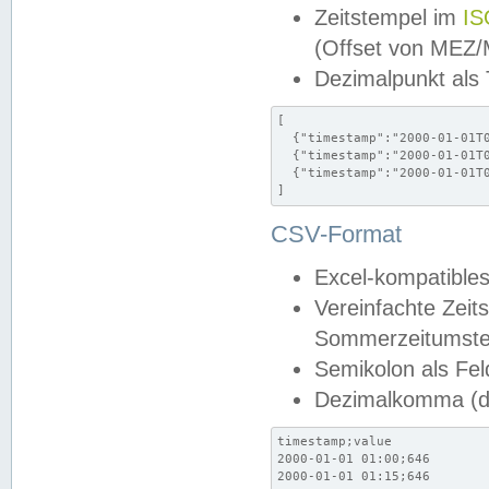
Zeitstempel im
IS
(Offset von MEZ
Dezimalpunkt als
[

  {"timestamp":"2000-01-01T0
  {"timestamp":"2000-01-01T0
  {"timestamp":"2000-01-01T0
]
CSV-Format
Excel-kompatibles
Vereinfachte Zeit
Sommerzeitumstel
Semikolon als Fel
Dezimalkomma (de
timestamp;value

2000-01-01 01:00;646

2000-01-01 01:15;646
