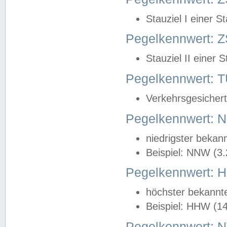
Stauziel I einer S
Pegelkennwert: Z
Stauziel II einer 
Pegelkennwert:
Verkehrsgesichert
Pegelkennwert:
niedrigster bekan
Beispiel: NNW (3
Pegelkennwert:
höchster bekannt
Beispiel: HHW (1
Pegelkennwert: 