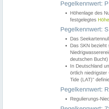
Pegelkennwert: 
Höhenlage des Nul
festgelegtes
Höhe
Pegelkennwert: 
Das Seekartennull
Das SKN bezieht s
Niedrigwassererei
deutschen Bucht) 
In Deutschland un
örtlich niedrigst
Tide (LAT)" definie
Pegelkennwert:
Regulierungs-Nie
Pegelkennwert: Z