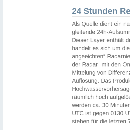
24 Stunden R
Als Quelle dient ein n
gleitende 24h-Aufsum
Dieser Layer enthält
handelt es sich um di
angeeichten“ Radarnie
der Radar- mit den O
Mittelung von Differe
Auflösung. Das Produk
Hochwasservorhersagez
räumlich hoch aufgelö
werden ca. 30 Minuten
UTC ist gegen 0130 UTC
stehen für die letzten