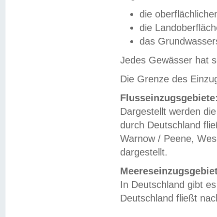
die oberflächlich
die Landoberfläc
das Grundwasser
Jedes Gewässer hat se
Die Grenze des Einzug
Flusseinzugsgebiete
Dargestellt werden die
durch Deutschland fli
Warnow / Peene, Weser
dargestellt.
Meereseinzugsgebiet
In Deutschland gibt 
Deutschland fließt n