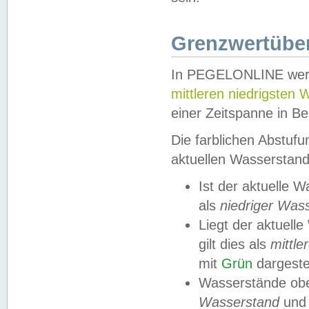
Grenzwertüber
In PEGELONLINE werde
mittleren niedrigsten
einer Zeitspanne in Be
Die farblichen Abstuf
aktuellen Wasserstand
Ist der aktuelle 
als
niedriger Was
Liegt der aktue
gilt dies als
mittle
mit
Grün
dargestel
Wasserstände obe
Wasserstand
und