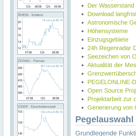
Der Wasserstand
Download langfris
RHEIN - Koblenz
Astronomische Gez
Höhensysteme
Einzugsgebiete
24h Regenradar
Seezeichen von 
DONAU - Passau
Aktualität der Me
Grenzwertübersch
PEGELONLINE-Di
Open Source Projek
Projektarbeit zur
Generierung von 
ODER - Eisenhüttenstadt
Pegelauswahl 
Grundlegende Funkti