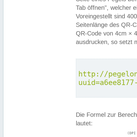
Tab öffnen", welcher 
Voreingestellt sind 4
Seitenlänge des QR-C
QR-Code von 4cm × 4c
ausdrucken, so setzt 
http://pegelo
uuid=a6ee8177
Die Formel zur Berech
lautet:
			(DPI × Druckkantenlänge in cm) ÷ 2,54 = Kantenlänge in Pixel
