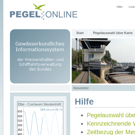
Hilfe
Link
Start
Pegelauswahl über Karte
Newsletter
Hilfe
Elbe - Cuxhaven Steubenhöft
Pegelauswahl übe
Kennzeichnende 
Zeitbezug der Me