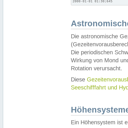
2000-01-01 01:30;645
Astronomische
Die astronomische Gez
(Gezeitenvorausberec
Die periodischen Schw
Wirkung von Mond und
Rotation verursacht.
Diese
Gezeitenvorau
Seeschifffahrt und Hy
Höhensystem
Ein Höhensystem ist e