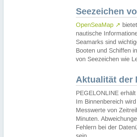
Seezeichen v
OpenSeaMap
↗
biete
nautische Information
Seamarks sind wichtig
Booten und Schiffen i
von Seezeichen wie Le
Aktualität der
PEGELONLINE erhält u
Im Binnenbereich wird 
Messwerte von Zeitreih
Minuten. Abweichungen
Fehlern bei der Daten
sein.