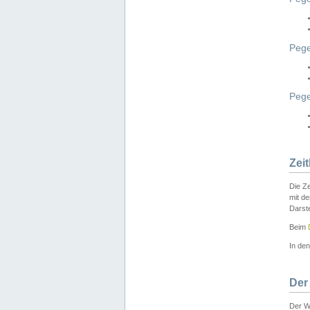
Pege
Peg
Zei
Die Ze
mit d
Darst
Beim
In de
Der
Der W