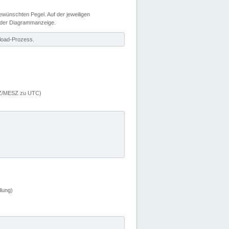
wünschten Pegel. Auf der jeweiligen
 der Diagrammanzeige.
load-Prozess.
MEZ/MESZ zu UTC)
lung)