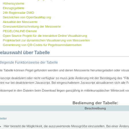
Höhensysteme
Einzugsgebiete
24h Regenradar DWD
Seezeichen von OpenSeaMap.org
Aktualität der Messwerte
Grenzwertüberschreitung der Messwerte
PEGELONLINE-Dienste
Open Source Projekt für die interaktive Online Visualisierung
Projektarbeit zur dynamischen Visualisierung von Messwerten
Generierung von QR-Codes für Pegelstammdatenseiten
elauswahl über Tabelle
legende Funktionsweise der Tabelle
die Tabelle können Pegel gefunden werden und deren Messwerte heruntergeladen oder visuali
vascript deaktiviert oder nicht verfügbar so muss jede Änderung mit der Bestätigung des "Filt
int nur bei deaktiviertem Javascript. Bei eingeschaltetem Javascript aktualisieren sich alle 
itstempel in den Dateien beim Download liegen ganzjährig in mitteleuropäischer Winterzeit vo
Bedienung der Tabelle:
Beschreibung
meter
Hier besteht die Möglichkeit, die auszuwertende Messgröße einzustellen. Bei einer Ände