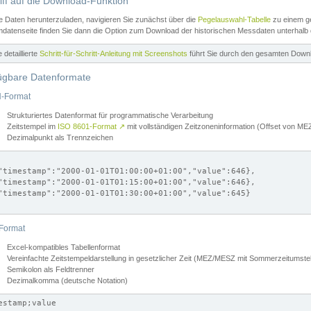
iff auf die Download-Funktion
e Daten herunterzuladen, navigieren Sie zunächst über die
Pegelauswahl-Tabelle
zu einem ge
datenseite finden Sie dann die Option zum Download der historischen Messdaten unterhalb
ne detaillierte
Schritt-für-Schritt-Anleitung mit Screenshots
führt Sie durch den gesamten Down
ügbare Datenformate
-Format
Strukturiertes Datenformat für programmatische Verarbeitung
Zeitstempel im
ISO 8601-Format
↗
mit vollständigen Zeitzoneninformation (Offset von 
Dezimalpunkt als Trennzeichen
"timestamp":"2000-01-01T01:00:00+01:00","value":646},

"timestamp":"2000-01-01T01:15:00+01:00","value":646},

"timestamp":"2000-01-01T01:30:00+01:00","value":645}

Format
Excel-kompatibles Tabellenformat
Vereinfachte Zeitstempeldarstellung in gesetzlicher Zeit (MEZ/MESZ mit Sommerzeitumstel
Semikolon als Feldtrenner
Dezimalkomma (deutsche Notation)
estamp;value
