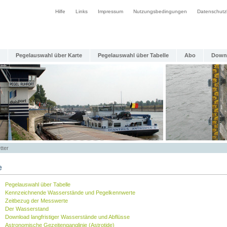
Hilfe
Links
Impressum
Nutzungsbedingungen
Datenschutz
Pegelauswahl über Karte
Pegelauswahl über Tabelle
Abo
Down
tter
e
Pegelauswahl über Tabelle
Kennzeichnende Wasserstände und Pegelkennwerte
Zeitbezug der Messwerte
Der Wasserstand
Download langfristiger Wasserstände und Abflüsse
Astronomische Gezeitenganglinie (Astrotide)