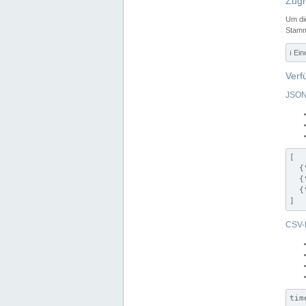
Zugr
Um di
Stamm
ℹ️ Ei
Verf
JSON
[

  {
  {
  {
]
CSV-
tim