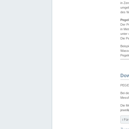
in Ze
umgeb
des W
Pegel
Der P
in Me
unter
Die Pe
Beisp
Wasse
Pegeln
Dow
PEGEL
Bei d
Messf
Die M
jeweil
ℹ️ F