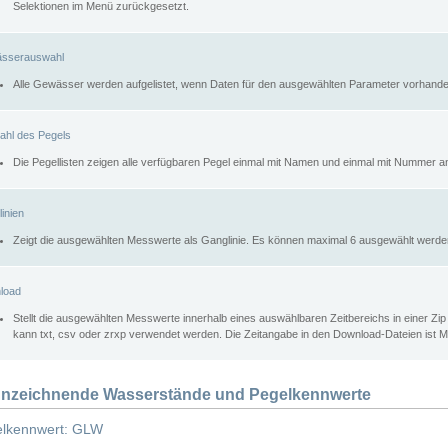
Selektionen im Menü zurückgesetzt.
sserauswahl
Alle Gewässer werden aufgelistet, wenn Daten für den ausgewählten Parameter vorhande
ahl des Pegels
Die Pegellisten zeigen alle verfügbaren Pegel einmal mit Namen und einmal mit Nummer a
inien
Zeigt die ausgewählten Messwerte als Ganglinie. Es können maximal 6 ausgewählt werde
load
Stellt die ausgewählten Messwerte innerhalb eines auswählbaren Zeitbereichs in einer Zi
kann txt, csv oder zrxp verwendet werden. Die Zeitangabe in den Download-Dateien ist 
nzeichnende Wasserstände und Pegelkennwerte
lkennwert: GLW