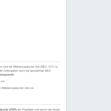
ies sind die Mitteleuropäische Zeit (MEZ, UTC+1)
ie Zeitangaben auch auf ganzjährige MEZ-
ingestellt.
 vor.
 Mitteleuropäischer Zeit vor.
lpunkt (PNP)
der Pegellatte und wird in der Regel