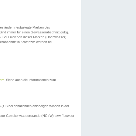
esländern festgelegte Marken des
Sind immer für einen Gewässerabschnitt gültig.
. Bei Erreichen dieser Marken (Hochwasser)
erabschnitt in Kraft bzw. werden bei
tem
. Siehe auch die Informationen zum
 (z.B bei anhaltenden ablandigen Winden in der
drigster Gezeitenwasserstande (NGzW) bzw. "Lowest