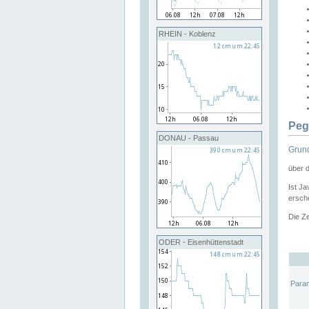
RHEIN - Koblenz
Peg
DONAU - Passau
Grund
über 
Ist Ja
ersche
Die Ze
ODER - Eisenhüttenstadt
Para