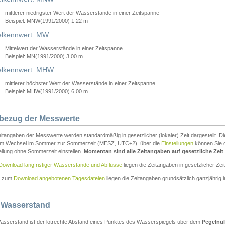
mittlerer niedrigster Wert der Wasserstände in einer Zeitspanne
Beispiel: MNW(1991/2000) 1,22 m
lkennwert: MW
Mittelwert der Wasserstände in einer Zeitspanne
Beispiel: MN(1991/2000) 3,00 m
elkennwert: MHW
mittlerer höchster Wert der Wasserstände in einer Zeitspanne
Beispiel: MHW(1991/2000) 6,00 m
tbezug der Messwerte
itangaben der Messwerte werden standardmäßig in gesetzlicher (lokaler) Zeit dargestellt. D
em Wechsel im Sommer zur Sommerzeit (MESZ, UTC+2). über die
Einstellungen
können Sie d
ellung ohne Sommerzeit einstellen.
Momentan sind alle Zeitangaben auf gesetzliche Zeit e
Download langfristiger Wasserstände und Abflüsse
liegen die Zeitangaben in gesetzlicher Zeit
n zum
Download angebotenen Tagesdateien
liegen die Zeitangaben grundsätzlich ganzjährig in
 Wasserstand
asserstand ist der lotrechte Abstand eines Punktes des Wasserspiegels über dem
Pegelnul