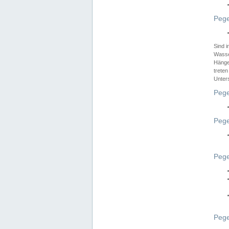
Pege
Sind 
Wasser
Hänge
treten
Unter
Pege
Pege
Pege
Pege