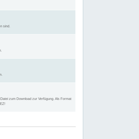
n sind.
n.
n.
p Datei zum Download zur Verfügung. Als Format
MEZ!