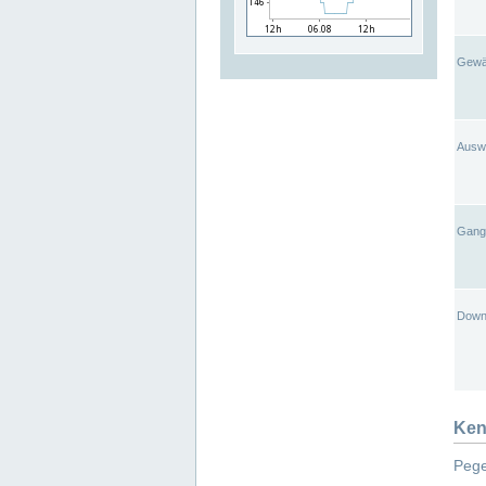
Gewä
Ausw
Gangl
Down
Ken
Pege