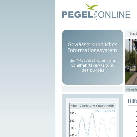
Start
Newsle
Hilf
Elbe - Cuxhaven Steubenhöft