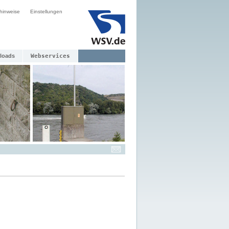
hinweise
Einstellungen
loads
Webservices