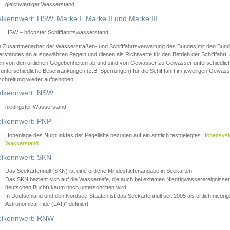
gleichwertiger Wasserstand
lkennwert: HSW, Marke I, Marke II und Marke III
HSW – höchster Schifffahrtswasserstand
in Zusammenarbeit der Wasserstraßen- und Schifffahrtsverwaltung des Bundes mit den Bund
standes an ausgewählten Pegeln und dienen als Richtwerte für den Betrieb der Schifffahrt. 
n von den örtlichen Gegebenheiten ab und sind von Gewässer zu Gewässer unterschiedlich
 unterschiedliche Beschränkungen (z.B. Sperrungen) für die Schifffahrt im jeweiligen Gewäss
schreitung wieder aufgehoben.
lkennwert: NSW
niedrigster Wasserstand
lkennwert: PNP
Höhenlage des Nullpunktes der Pegellatte bezogen auf ein amtlich festgelegtes
Höhensys
Wasserstand
.
lkennwert: SKN
Das Seekartennull (SKN) ist eine örtliche Mindesttiefenangabe in Seekarten.
Das SKN bezieht sich auf die Wassertiefe, die auch bei extemen Niedrigwasserereignissen
deutschen Bucht) kaum noch unterschritten wird.
In Deutschland und den Nordsee-Staaten ist das Seekartennull seit 2005 als örtlich nie
Astronomical Tide (LAT)" definiert.
lkennwert: RNW