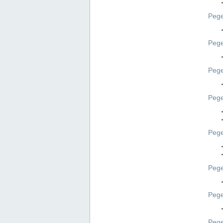
Pege
Pege
Peg
Pege
Pege
Pege
Pege
Peg