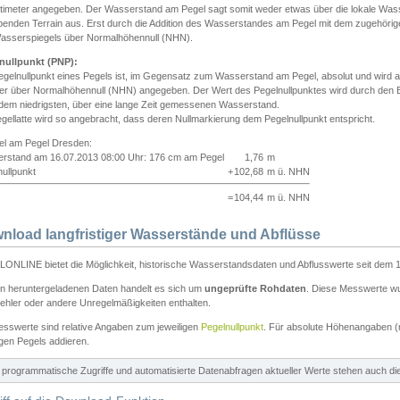
ntimeter angegeben. Der Wasserstand am Pegel sagt somit weder etwas über die lokale Wa
enden Terrain aus. Erst durch die Addition des Wasserstandes am Pegel mit dem zugehörig
asserspiegels über Normalhöhennull (NHN).
nullpunkt (PNP):
egelnullpunkt eines Pegels ist, im Gegensatz zum Wasserstand am Pegel, absolut und wir
ter über Normalhöhennull (NHN) angegeben. Der Wert des Pegelnullpunktes wird durch den Bet
 dem niedrigsten, über eine lange Zeit gemessenen Wasserstand.
gellatte wird so angebracht, dass deren Nullmarkierung dem Pegelnullpunkt entspricht.
iel am Pegel Dresden:
rstand am 16.07.2013 08:00 Uhr: 176 cm am Pegel
1,76
m
ullpunkt
+
102,68
m ü. NHN
=
104,44
m ü. NHN
nload langfristiger Wasserstände und Abflüsse
ONLINE bietet die Möglichkeit, historische Wasserstandsdaten und Abflusswerte seit dem 1
en heruntergeladenen Daten handelt es sich um
ungeprüfte Rohdaten
. Diese Messwerte wur
ehler oder andere Unregelmäßigkeiten enthalten.
esswerte sind relative Angaben zum jeweiligen
Pegelnullpunkt
. Für absolute Höhenangaben 
igen Pegels addieren.
ür programmatische Zugriffe und automatisierte Datenabfragen aktueller Werte stehen auch d