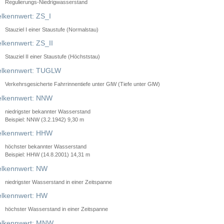
Regulierungs-Niedrigwasserstand
lkennwert: ZS_I
Stauziel I einer Staustufe (Normalstau)
lkennwert: ZS_II
Stauziel II einer Staustufe (Höchststau)
elkennwert: TUGLW
Verkehrsgesicherte Fahrrinnentiefe unter GlW (Tiefe unter GlW)
lkennwert: NNW
niedrigster bekannter Wasserstand
Beispiel: NNW (3.2.1942) 9,30 m
lkennwert: HHW
höchster bekannter Wasserstand
Beispiel: HHW (14.8.2001) 14,31 m
lkennwert: NW
niedrigster Wasserstand in einer Zeitspanne
lkennwert: HW
höchster Wasserstand in einer Zeitspanne
elkennwert: MNW