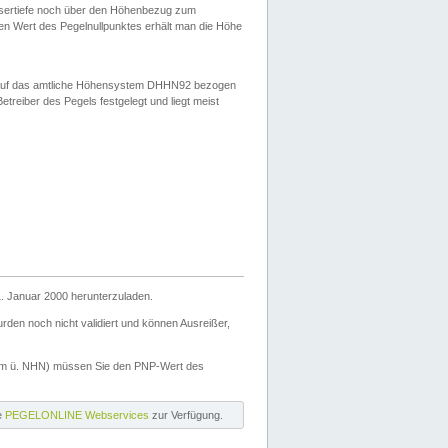
ssertiefe noch über den Höhenbezug zum
en Wert des Pegelnullpunktes erhält man die Höhe
d auf das amtliche Höhensystem DHHN92 bezogen
reiber des Pegels festgelegt und liegt meist
. Januar 2000 herunterzuladen.
den noch nicht validiert und können Ausreißer,
(m ü. NHN) müssen Sie den PNP-Wert des
ie
PEGELONLINE Webservices
zur Verfügung.