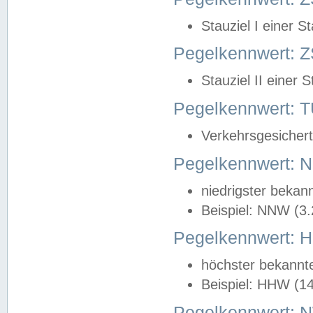
Stauziel I einer S
Pegelkennwert: Z
Stauziel II einer 
Pegelkennwert:
Verkehrsgesichert
Pegelkennwert:
niedrigster bekan
Beispiel: NNW (3
Pegelkennwert:
höchster bekannt
Beispiel: HHW (1
Pegelkennwert: 