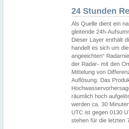
24 Stunden R
Als Quelle dient ein n
gleitende 24h-Aufsum
Dieser Layer enthält
handelt es sich um di
angeeichten“ Radarnie
der Radar- mit den O
Mittelung von Differe
Auflösung. Das Produk
Hochwasservorhersagez
räumlich hoch aufgelö
werden ca. 30 Minuten
UTC ist gegen 0130 UTC
stehen für die letzten