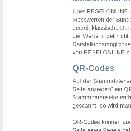
Über PEGELONLINE wer
Messwerten der Bundes
derzeit klassische Da
der Werte findet nicht 
Darstellungsmöglichkei
von PEGELONLINE zu 
QR-Codes
Auf der Stammdatensei
Seite anzeigen" ein Q
Stammdatenseite enthä
gescannt, so wird man
QR-Codes können auc
Seite eines Pegels be