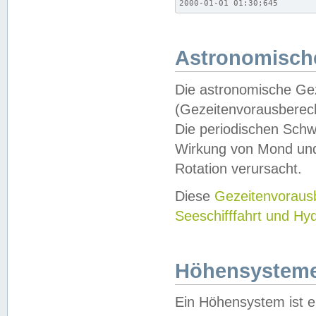
2000-01-01 01:30;645
Astronomische
Die astronomische Gez
(Gezeitenvorausberec
Die periodischen Schw
Wirkung von Mond und
Rotation verursacht.
Diese
Gezeitenvorau
Seeschifffahrt und Hy
Höhensystem
Ein Höhensystem ist e