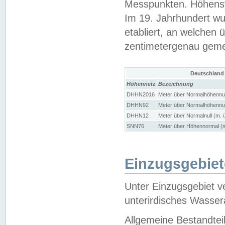
Messpunkten. Höhensy
Im 19. Jahrhundert wu
etabliert, an welchen 
zentimetergenau gem
Deutschland
Höhennetz
Bezeichnung
DHHN2016
Meter über Normalhöhennul
DHHN92
Meter über Normalhöhennul
DHHN12
Meter über Normalnull (m. 
SNN76
Meter über Höhennormal (m
Einzugsgebiet
Unter Einzugsgebiet v
unterirdisches Wasser
Allgemeine Bestandtei