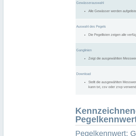
Gewässerauswahl
Alle Gewässer werden aufgelist
Auswahl des Pegels
Die Pegellisten zeigen alle ver
Ganglinien
Zeigt die ausgewählten Messwer
Download
Stellt die ausgewählten Messwer
kann txt, csv oder zrxp verwen
Kennzeichnen
Pegelkennwer
Pegelkennwert: 