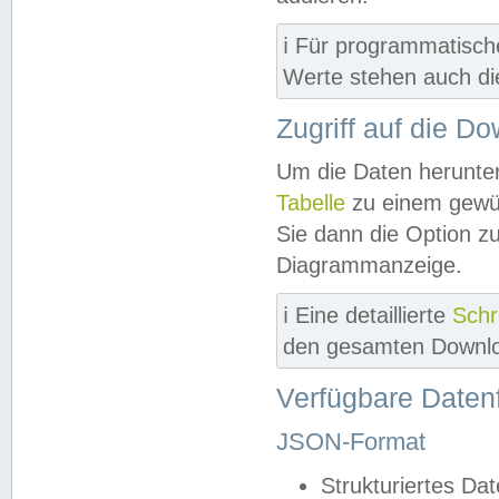
ℹ️ Für programmatisch
Werte stehen auch d
Zugriff auf die D
Um die Daten herunter
Tabelle
zu einem gewün
Sie dann die Option z
Diagrammanzeige.
ℹ️ Eine detaillierte
Schr
den gesamten Downlo
Verfügbare Daten
JSON-Format
Strukturiertes Da