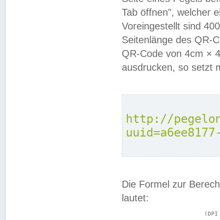
Tab öffnen", welcher 
Voreingestellt sind 4
Seitenlänge des QR-C
QR-Code von 4cm × 4c
ausdrucken, so setzt 
http://pegelo
uuid=a6ee8177
Die Formel zur Berech
lautet:
			(DPI × Druckkantenlänge in cm) ÷ 2,54 = Kantenlänge in Pixel
