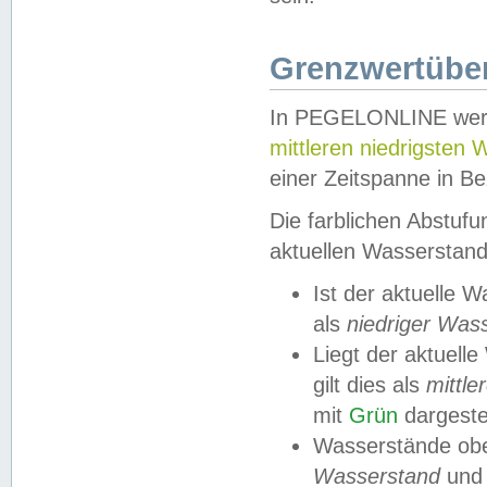
Grenzwertüber
In PEGELONLINE werde
mittleren niedrigsten
einer Zeitspanne in Be
Die farblichen Abstuf
aktuellen Wasserstand
Ist der aktuelle 
als
niedriger Was
Liegt der aktue
gilt dies als
mittle
mit
Grün
dargestel
Wasserstände obe
Wasserstand
und