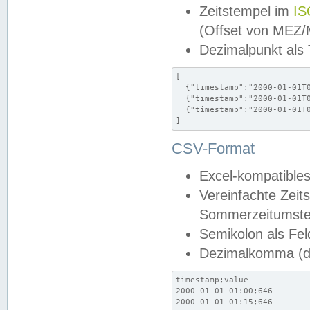
Zeitstempel im
IS
(Offset von MEZ
Dezimalpunkt als
[

  {"timestamp":"2000-01-01T0
  {"timestamp":"2000-01-01T0
  {"timestamp":"2000-01-01T0
]
CSV-Format
Excel-kompatibles
Vereinfachte Zeit
Sommerzeitumstel
Semikolon als Fel
Dezimalkomma (de
timestamp;value

2000-01-01 01:00;646

2000-01-01 01:15;646
