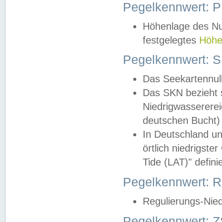
Pegelkennwert: 
Höhenlage des Nul
festgelegtes
Höhe
Pegelkennwert: 
Das Seekartennull
Das SKN bezieht s
Niedrigwassererei
deutschen Bucht) 
In Deutschland un
örtlich niedrigst
Tide (LAT)" definie
Pegelkennwert:
Regulierungs-Nie
Pegelkennwert: Z