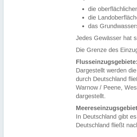
die oberflächlich
die Landoberfläc
das Grundwasser
Jedes Gewässer hat se
Die Grenze des Einzug
Flusseinzugsgebiete
Dargestellt werden die
durch Deutschland fli
Warnow / Peene, Weser
dargestellt.
Meereseinzugsgebiet
In Deutschland gibt 
Deutschland fließt n