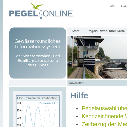
Hilfe
Link
Start
Pegelauswahl über Karte
Newsletter
Hilfe
Elbe - Cuxhaven Steubenhöft
Pegelauswahl übe
Kennzeichnende 
Zeitbezug der Me