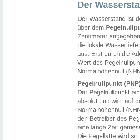
Der Wasserst
Der Wasserstand ist d
über dem
Pegelnullp
Zentimeter angegeben
die lokale Wassertie
aus. Erst durch die A
Wert des Pegelnullpun
Normalhöhennull (NHN
Pegelnullpunkt (PNP)
Der Pegelnullpunkt ei
absolut und wird auf
Normalhöhennull (NHN
den Betreiber des Pege
eine lange Zeit geme
Die Pegellatte wird s