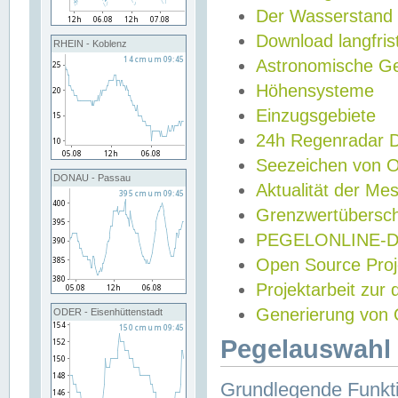
Der Wasserstand
Download langfris
RHEIN - Koblenz
Astronomische Gez
Höhensysteme
Einzugsgebiete
24h Regenradar
Seezeichen von 
DONAU - Passau
Aktualität der Me
Grenzwertübersch
PEGELONLINE-Di
Open Source Projek
Projektarbeit zur
Generierung von 
ODER - Eisenhüttenstadt
Pegelauswahl 
Grundlegende Funkti