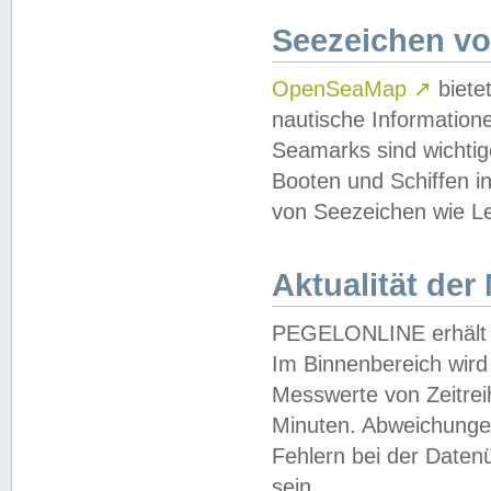
Seezeichen v
OpenSeaMap
↗
biete
nautische Information
Seamarks sind wichtig
Booten und Schiffen i
von Seezeichen wie Le
Aktualität der
PEGELONLINE erhält u
Im Binnenbereich wird 
Messwerte von Zeitreih
Minuten. Abweichungen
Fehlern bei der Daten
sein.