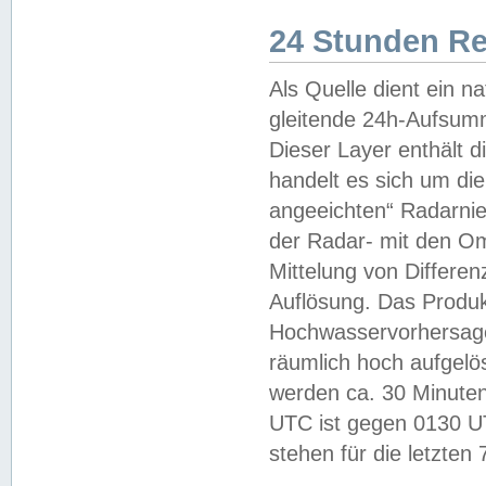
24 Stunden R
Als Quelle dient ein n
gleitende 24h-Aufsum
Dieser Layer enthält
handelt es sich um di
angeeichten“ Radarnie
der Radar- mit den O
Mittelung von Differe
Auflösung. Das Produk
Hochwasservorhersagez
räumlich hoch aufgelö
werden ca. 30 Minuten
UTC ist gegen 0130 UTC
stehen für die letzten