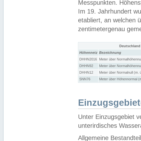
Messpunkten. Höhensy
Im 19. Jahrhundert wu
etabliert, an welchen 
zentimetergenau gem
Deutschland
Höhennetz
Bezeichnung
DHHN2016
Meter über Normalhöhennul
DHHN92
Meter über Normalhöhennul
DHHN12
Meter über Normalnull (m. 
SNN76
Meter über Höhennormal (m
Einzugsgebiet
Unter Einzugsgebiet v
unterirdisches Wasser
Allgemeine Bestandtei