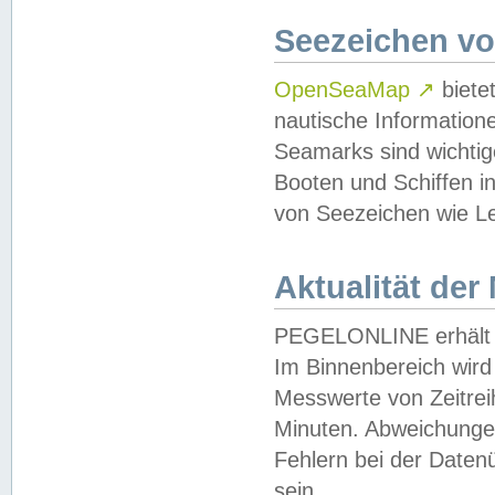
Seezeichen v
OpenSeaMap
↗
biete
nautische Information
Seamarks sind wichtig
Booten und Schiffen i
von Seezeichen wie Le
Aktualität der
PEGELONLINE erhält u
Im Binnenbereich wird 
Messwerte von Zeitreih
Minuten. Abweichungen
Fehlern bei der Daten
sein.