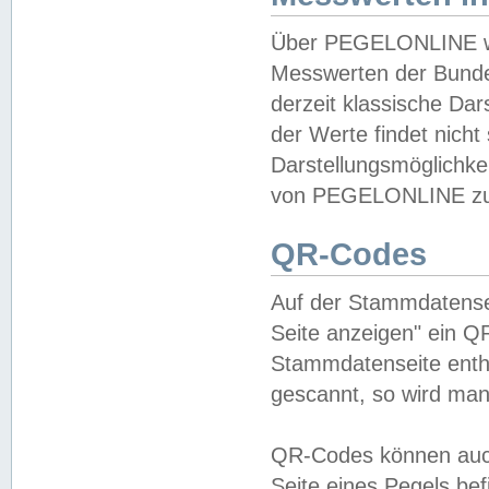
Über PEGELONLINE wer
Messwerten der Bundes
derzeit klassische Da
der Werte findet nicht 
Darstellungsmöglichkei
von PEGELONLINE zu 
QR-Codes
Auf der Stammdatensei
Seite anzeigen" ein Q
Stammdatenseite enthä
gescannt, so wird man
QR-Codes können auc
Seite eines Pegels be