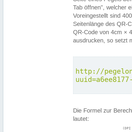
Tab öffnen", welcher 
Voreingestellt sind 4
Seitenlänge des QR-C
QR-Code von 4cm × 4c
ausdrucken, so setzt 
http://pegelo
uuid=a6ee8177
Die Formel zur Berech
lautet:
			(DPI × Druckkantenlänge in cm) ÷ 2,54 = Kantenlänge in Pixel
