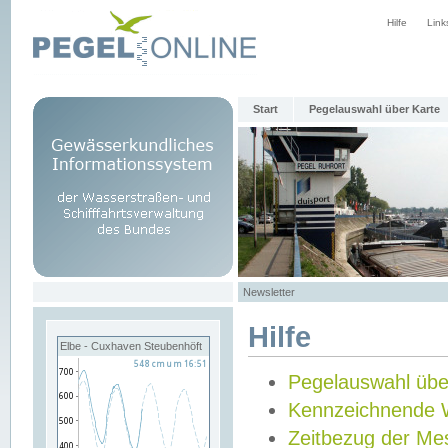
Hilfe
Link
Start
Pegelauswahl über Karte
Newsletter
Hilfe
Elbe - Cuxhaven Steubenhöft
Pegelauswahl übe
Kennzeichnende 
Zeitbezug der Me