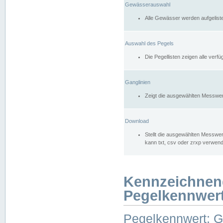
Gewässerauswahl
Alle Gewässer werden aufgelist
Auswahl des Pegels
Die Pegellisten zeigen alle ver
Ganglinien
Zeigt die ausgewählten Messwer
Download
Stellt die ausgewählten Messwer
kann txt, csv oder zrxp verwen
Kennzeichnen
Pegelkennwer
Pegelkennwert: 