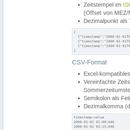
Zeitstempel im
IS
(Offset von MEZ
Dezimalpunkt als
[

  {"timestamp":"2000-01-01T0
  {"timestamp":"2000-01-01T0
  {"timestamp":"2000-01-01T0
]
CSV-Format
Excel-kompatibles
Vereinfachte Zeit
Sommerzeitumstel
Semikolon als Fel
Dezimalkomma (de
timestamp;value

2000-01-01 01:00;646

2000-01-01 01:15;646
