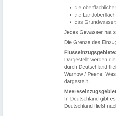
die oberflächlich
die Landoberfläc
das Grundwasser
Jedes Gewässer hat se
Die Grenze des Einzug
Flusseinzugsgebiete
Dargestellt werden die
durch Deutschland fli
Warnow / Peene, Weser
dargestellt.
Meereseinzugsgebiet
In Deutschland gibt 
Deutschland fließt n