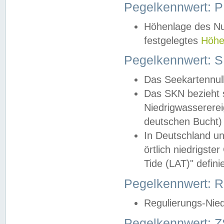
Pegelkennwert: 
Höhenlage des Nul
festgelegtes
Höhe
Pegelkennwert: 
Das Seekartennull
Das SKN bezieht s
Niedrigwassererei
deutschen Bucht) 
In Deutschland un
örtlich niedrigst
Tide (LAT)" definie
Pegelkennwert:
Regulierungs-Nie
Pegelkennwert: Z