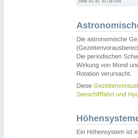
2000-01-01 01:30;645
Astronomische
Die astronomische Gez
(Gezeitenvorausberec
Die periodischen Schw
Wirkung von Mond und
Rotation verursacht.
Diese
Gezeitenvorau
Seeschifffahrt und Hy
Höhensystem
Ein Höhensystem ist e