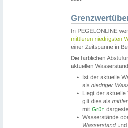
Grenzwertüber
In PEGELONLINE werde
mittleren niedrigsten
einer Zeitspanne in Be
Die farblichen Abstuf
aktuellen Wasserstand
Ist der aktuelle 
als
niedriger Was
Liegt der aktue
gilt dies als
mittle
mit
Grün
dargestel
Wasserstände obe
Wasserstand
und