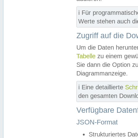
ℹ️ Für programmatisch
Werte stehen auch d
Zugriff auf die D
Um die Daten herunter
Tabelle
zu einem gewün
Sie dann die Option z
Diagrammanzeige.
ℹ️ Eine detaillierte
Schr
den gesamten Downlo
Verfügbare Daten
JSON-Format
Strukturiertes Da