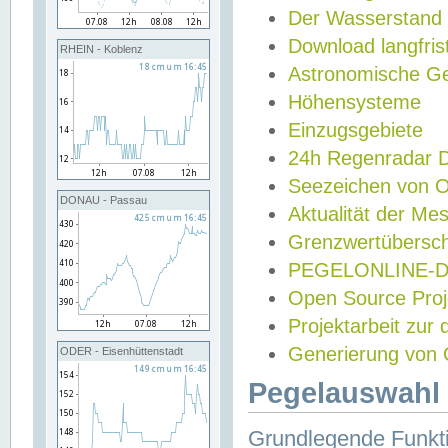
Der Wasserstand
Download langfris
RHEIN - Koblenz
Astronomische Gez
Höhensysteme
Einzugsgebiete
24h Regenradar
Seezeichen von 
DONAU - Passau
Aktualität der Me
Grenzwertübersch
PEGELONLINE-Di
Open Source Projek
Projektarbeit zur
Generierung von 
ODER - Eisenhüttenstadt
Pegelauswahl 
Grundlegende Funkti