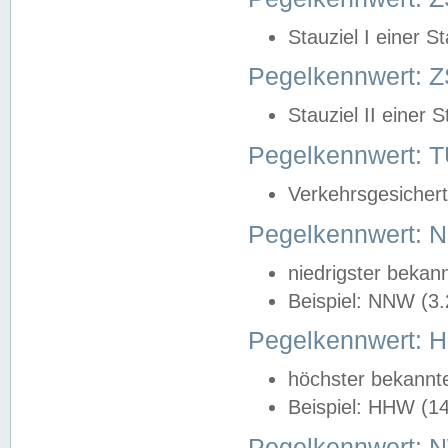
Stauziel I einer S
Pegelkennwert: Z
Stauziel II einer 
Pegelkennwert:
Verkehrsgesichert
Pegelkennwert:
niedrigster bekan
Beispiel: NNW (3
Pegelkennwert:
höchster bekannt
Beispiel: HHW (1
Pegelkennwert: 