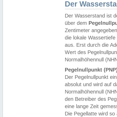
Der Wasserst
Der Wasserstand ist d
über dem
Pegelnullp
Zentimeter angegeben
die lokale Wassertie
aus. Erst durch die A
Wert des Pegelnullpun
Normalhöhennull (NHN
Pegelnullpunkt (PNP)
Der Pegelnullpunkt ei
absolut und wird auf
Normalhöhennull (NHN
den Betreiber des Pege
eine lange Zeit geme
Die Pegellatte wird s