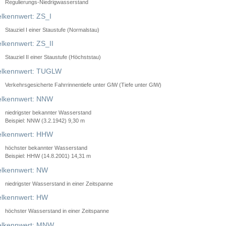
Regulierungs-Niedrigwasserstand
lkennwert: ZS_I
Stauziel I einer Staustufe (Normalstau)
lkennwert: ZS_II
Stauziel II einer Staustufe (Höchststau)
elkennwert: TUGLW
Verkehrsgesicherte Fahrrinnentiefe unter GlW (Tiefe unter GlW)
lkennwert: NNW
niedrigster bekannter Wasserstand
Beispiel: NNW (3.2.1942) 9,30 m
lkennwert: HHW
höchster bekannter Wasserstand
Beispiel: HHW (14.8.2001) 14,31 m
lkennwert: NW
niedrigster Wasserstand in einer Zeitspanne
lkennwert: HW
höchster Wasserstand in einer Zeitspanne
elkennwert: MNW