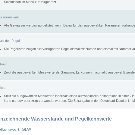
Selektionen im Menü zurückgesetzt.
sserauswahl
Alle Gewässer werden aufgelistet, wenn Daten für den ausgewählten Parameter vorhande
ahl des Pegels
Die Pegellisten zeigen alle verfügbaren Pegel einmal mit Namen und einmal mit Nummer a
inien
Zeigt die ausgewählten Messwerte als Ganglinie. Es können maximal 6 ausgewählt werde
load
Stellt die ausgewählten Messwerte innerhalb eines auswählbaren Zeitbereichs in einer Zi
kann txt, csv oder zrxp verwendet werden. Die Zeitangabe in den Download-Dateien ist 
nzeichnende Wasserstände und Pegelkennwerte
lkennwert: GLW