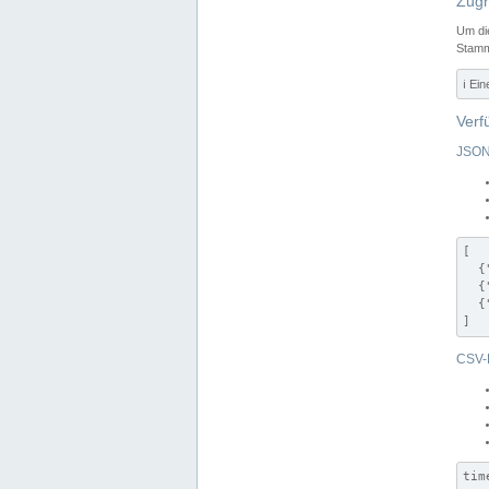
Zugr
Um di
Stamm
ℹ️ Ei
Verf
JSON
[

  {
  {
  {
]
CSV-
tim