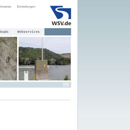
hinweise
Einstellungen
loads
Webservices