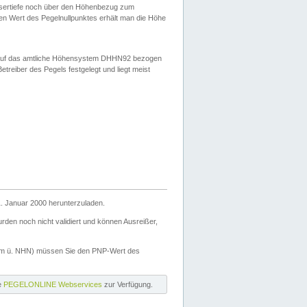
ssertiefe noch über den Höhenbezug zum
en Wert des Pegelnullpunktes erhält man die Höhe
d auf das amtliche Höhensystem DHHN92 bezogen
reiber des Pegels festgelegt und liegt meist
. Januar 2000 herunterzuladen.
den noch nicht validiert und können Ausreißer,
(m ü. NHN) müssen Sie den PNP-Wert des
ie
PEGELONLINE Webservices
zur Verfügung.