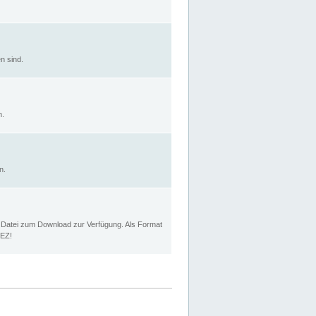
n sind.
n.
n.
p Datei zum Download zur Verfügung. Als Format
MEZ!