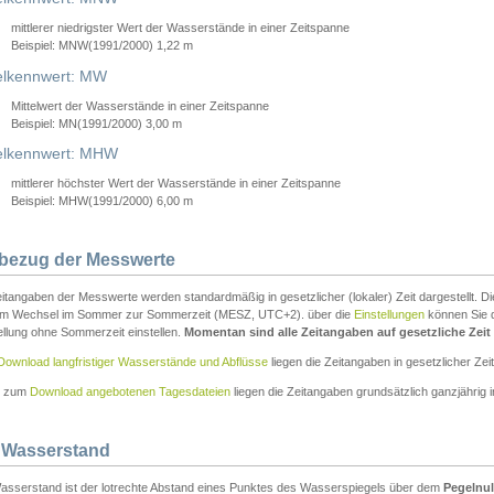
mittlerer niedrigster Wert der Wasserstände in einer Zeitspanne
Beispiel: MNW(1991/2000) 1,22 m
lkennwert: MW
Mittelwert der Wasserstände in einer Zeitspanne
Beispiel: MN(1991/2000) 3,00 m
elkennwert: MHW
mittlerer höchster Wert der Wasserstände in einer Zeitspanne
Beispiel: MHW(1991/2000) 6,00 m
tbezug der Messwerte
itangaben der Messwerte werden standardmäßig in gesetzlicher (lokaler) Zeit dargestellt. D
em Wechsel im Sommer zur Sommerzeit (MESZ, UTC+2). über die
Einstellungen
können Sie d
ellung ohne Sommerzeit einstellen.
Momentan sind alle Zeitangaben auf gesetzliche Zeit e
Download langfristiger Wasserstände und Abflüsse
liegen die Zeitangaben in gesetzlicher Zeit
n zum
Download angebotenen Tagesdateien
liegen die Zeitangaben grundsätzlich ganzjährig in
 Wasserstand
asserstand ist der lotrechte Abstand eines Punktes des Wasserspiegels über dem
Pegelnul