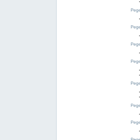
Pege
Pege
Peg
Pege
Pege
Pege
Pege
Peg