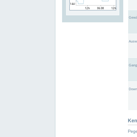
Gewä
Ausw
Gangl
Down
Ken
Pege