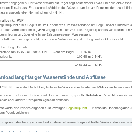
ntimeter angegeben. Der Wasserstand am Pegel sagt somit weder etwas über die lokale Wa
enden Terrain aus. Erst durch die Addition des Wasserstandes am Pegel mit dem zugehörig
asserspiegels über Normalhöhennull (NHN).
nullpunkt (PNP):
egelnullpunkt eines Pegels ist, im Gegensatz zum Wasserstand am Pegel, absolut und wir
ter über Normalhöhennull (NHN) angegeben. Der Wert des Pegelnullpunktes wird durch den Bet
 dem niedrigsten, über eine lange Zeit gemessenen Wasserstand.
gellatte wird so angebracht, dass deren Nullmarkierung dem Pegelnullpunkt entspricht.
iel am Pegel Dresden:
rstand am 16.07.2013 08:00 Uhr: 176 cm am Pegel
1,76
m
ullpunkt
+
102,68
m ü. NHN
=
104,44
m ü. NHN
nload langfristiger Wasserstände und Abflüsse
ONLINE bietet die Möglichkeit, historische Wasserstandsdaten und Abflusswerte seit dem 1
en heruntergeladenen Daten handelt es sich um
ungeprüfte Rohdaten
. Diese Messwerte wur
ehler oder andere Unregelmäßigkeiten enthalten.
esswerte sind relative Angaben zum jeweiligen
Pegelnullpunkt
. Für absolute Höhenangaben 
igen Pegels addieren.
ür programmatische Zugriffe und automatisierte Datenabfragen aktueller Werte stehen auch d