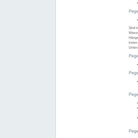
Pege
Sind 
Wasser
Hänge
treten
Unter
Pege
Pege
Pege
Pege