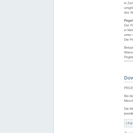
in Ze
umgeb
des W
Pegel
Der P
in Me
unter
Die Pe
Beisp
Wasse
Pegeln
Dow
PEGEL
Bei d
Messf
Die M
jeweil
ℹ️ F