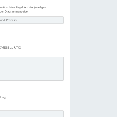
wünschten Pegel. Auf der jeweiligen
 der Diagrammanzeige.
load-Prozess.
MEZ/MESZ zu UTC)
lung)