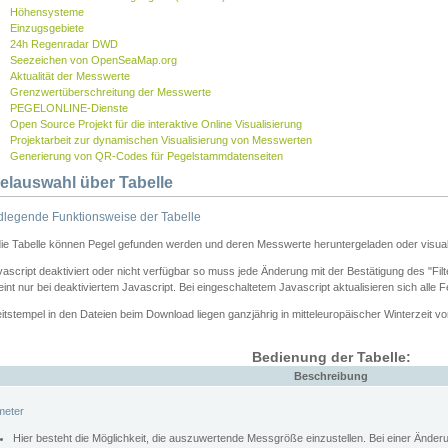
Höhensysteme
Einzugsgebiete
24h Regenradar DWD
Seezeichen von OpenSeaMap.org
Aktualität der Messwerte
Grenzwertüberschreitung der Messwerte
PEGELONLINE-Dienste
Open Source Projekt für die interaktive Online Visualisierung
Projektarbeit zur dynamischen Visualisierung von Messwerten
Generierung von QR-Codes für Pegelstammdatenseiten
elauswahl über Tabelle
legende Funktionsweise der Tabelle
die Tabelle können Pegel gefunden werden und deren Messwerte heruntergeladen oder visuali
vascript deaktiviert oder nicht verfügbar so muss jede Änderung mit der Bestätigung des "Filt
int nur bei deaktiviertem Javascript. Bei eingeschaltetem Javascript aktualisieren sich alle 
itstempel in den Dateien beim Download liegen ganzjährig in mitteleuropäischer Winterzeit vo
Bedienung der Tabelle:
Beschreibung
meter
Hier besteht die Möglichkeit, die auszuwertende Messgröße einzustellen. Bei einer Ände