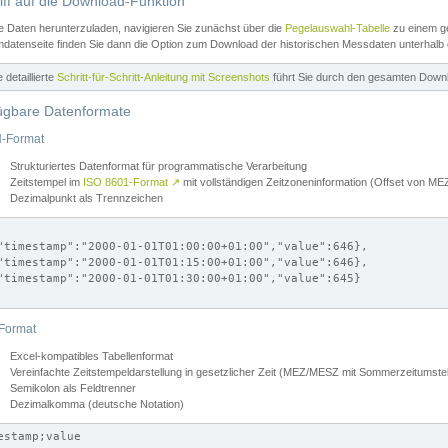
iff auf die Download-Funktion
e Daten herunterzuladen, navigieren Sie zunächst über die
Pegelauswahl-Tabelle
zu einem ge
datenseite finden Sie dann die Option zum Download der historischen Messdaten unterhalb
ne detaillierte
Schritt-für-Schritt-Anleitung mit Screenshots
führt Sie durch den gesamten Down
ügbare Datenformate
-Format
Strukturiertes Datenformat für programmatische Verarbeitung
Zeitstempel im
ISO 8601-Format
↗
mit vollständigen Zeitzoneninformation (Offset von 
Dezimalpunkt als Trennzeichen
"timestamp":"2000-01-01T01:00:00+01:00","value":646},

"timestamp":"2000-01-01T01:15:00+01:00","value":646},

"timestamp":"2000-01-01T01:30:00+01:00","value":645}

Format
Excel-kompatibles Tabellenformat
Vereinfachte Zeitstempeldarstellung in gesetzlicher Zeit (MEZ/MESZ mit Sommerzeitumstel
Semikolon als Feldtrenner
Dezimalkomma (deutsche Notation)
estamp;value
