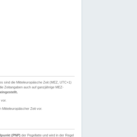
ies sind die Mitteleuropäische Zeit (MEZ, UTC+1)
ie Zeitangaben auch auf ganzjährige MEZ-
ingestellt.
 vor.
 Mitteleuropäischer Zeit vor.
lpunkt (PNP)
der Pegellatte und wird in der Regel