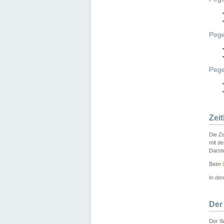
Pege
Peg
Zei
Die Ze
mit d
Darst
Beim
In de
Der
Der W