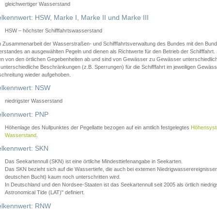
gleichwertiger Wasserstand
lkennwert: HSW, Marke I, Marke II und Marke III
HSW – höchster Schifffahrtswasserstand
in Zusammenarbeit der Wasserstraßen- und Schifffahrtsverwaltung des Bundes mit den Bund
standes an ausgewählten Pegeln und dienen als Richtwerte für den Betrieb der Schifffahrt. 
n von den örtlichen Gegebenheiten ab und sind von Gewässer zu Gewässer unterschiedlich
 unterschiedliche Beschränkungen (z.B. Sperrungen) für die Schifffahrt im jeweiligen Gewäss
schreitung wieder aufgehoben.
lkennwert: NSW
niedrigster Wasserstand
lkennwert: PNP
Höhenlage des Nullpunktes der Pegellatte bezogen auf ein amtlich festgelegtes
Höhensys
Wasserstand
.
lkennwert: SKN
Das Seekartennull (SKN) ist eine örtliche Mindesttiefenangabe in Seekarten.
Das SKN bezieht sich auf die Wassertiefe, die auch bei extemen Niedrigwasserereignissen
deutschen Bucht) kaum noch unterschritten wird.
In Deutschland und den Nordsee-Staaten ist das Seekartennull seit 2005 als örtlich nie
Astronomical Tide (LAT)" definiert.
lkennwert: RNW