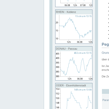
RHEIN - Koblenz
Peg
DONAU - Passau
Grund
über 
Ist Ja
ersche
Die Ze
ODER - Eisenhüttenstadt
Para