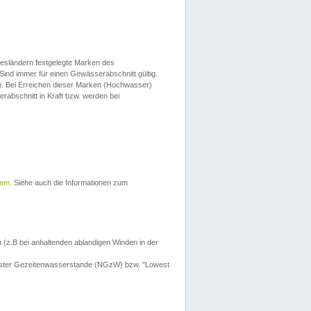
esländern festgelegte Marken des
Sind immer für einen Gewässerabschnitt gültig.
. Bei Erreichen dieser Marken (Hochwasser)
erabschnitt in Kraft bzw. werden bei
tem
. Siehe auch die Informationen zum
 (z.B bei anhaltenden ablandigen Winden in der
drigster Gezeitenwasserstande (NGzW) bzw. "Lowest