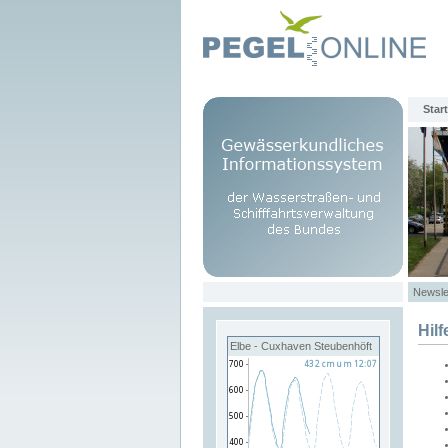
Start
Newsle
Hilf
Elbe - Cuxhaven Steubenhöft