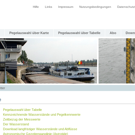
Hilfe
Links
Impressum
Nutzungsbedingungen
Datenschutz
Pegelauswahl über Karte
Pegelauswahl über Tabelle
Abo
Down
tter
e
Pegelauswahl über Tabelle
Kennzeichnende Wasserstände und Pegelkennwerte
Zeitbezug der Messwerte
Der Wasserstand
Download langfristiger Wasserstände und Abflüsse
Astronomische Gezeitenganglinie (Astrotide)