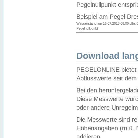
Pegelnullpunkt entspri
Beispiel am Pegel Dre
Wasserstand am 16.07.2013 08:00 Uhr: 
Pegelnullpunkt
Download lang
PEGELONLINE bietet d
Abflusswerte seit dem
Bei den heruntergela
Diese Messwerte wurde
oder andere Unregelmä
Die Messwerte sind re
Höhenangaben (m ü. N
addieren.