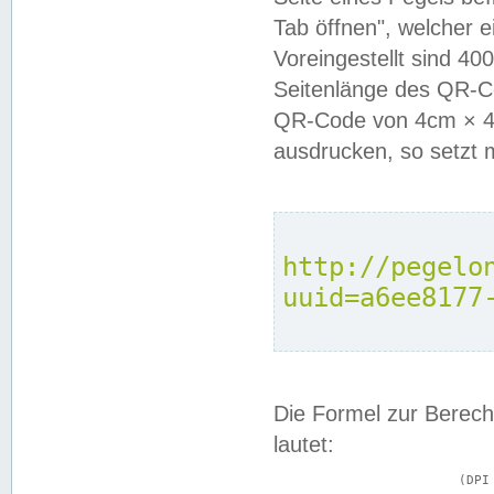
Tab öffnen", welcher 
Voreingestellt sind 4
Seitenlänge des QR-C
QR-Code von 4cm × 4c
ausdrucken, so setzt 
http://pegelo
uuid=a6ee8177
Die Formel zur Berech
lautet:
			(DPI × Druckkantenlänge in cm) ÷ 2,54 = Kantenlänge in Pixel
