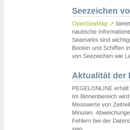
Seezeichen v
OpenSeaMap
↗
biete
nautische Information
Seamarks sind wichtig
Booten und Schiffen i
von Seezeichen wie Le
Aktualität der
PEGELONLINE erhält u
Im Binnenbereich wird 
Messwerte von Zeitreih
Minuten. Abweichungen
Fehlern bei der Daten
sein.