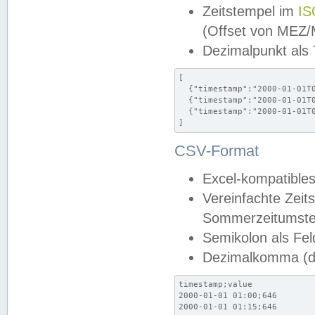
Zeitstempel im
IS
(Offset von MEZ
Dezimalpunkt als
[

  {"timestamp":"2000-01-01T0
  {"timestamp":"2000-01-01T0
  {"timestamp":"2000-01-01T0
]
CSV-Format
Excel-kompatibles
Vereinfachte Zeit
Sommerzeitumstel
Semikolon als Fel
Dezimalkomma (de
timestamp;value

2000-01-01 01:00;646

2000-01-01 01:15;646
