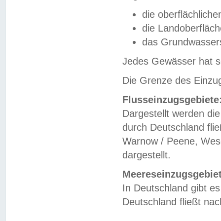
die oberflächlich
die Landoberfläc
das Grundwasser
Jedes Gewässer hat se
Die Grenze des Einzug
Flusseinzugsgebiete
Dargestellt werden die
durch Deutschland fli
Warnow / Peene, Weser
dargestellt.
Meereseinzugsgebiet
In Deutschland gibt 
Deutschland fließt n