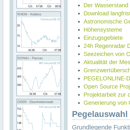
Der Wasserstand
Download langfris
RHEIN - Koblenz
Astronomische Gez
Höhensysteme
Einzugsgebiete
24h Regenradar
Seezeichen von 
DONAU - Passau
Aktualität der Me
Grenzwertübersch
PEGELONLINE-Di
Open Source Projek
Projektarbeit zur
Generierung von 
ODER - Eisenhüttenstadt
Pegelauswahl 
Grundlegende Funkti