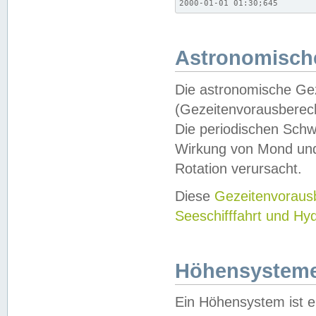
2000-01-01 01:30;645
Astronomische
Die astronomische Gez
(Gezeitenvorausberec
Die periodischen Schw
Wirkung von Mond und
Rotation verursacht.
Diese
Gezeitenvorau
Seeschifffahrt und Hy
Höhensystem
Ein Höhensystem ist e