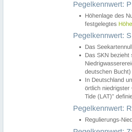
Pegelkennwert: 
Höhenlage des Nul
festgelegtes
Höhe
Pegelkennwert: 
Das Seekartennull
Das SKN bezieht s
Niedrigwassererei
deutschen Bucht) 
In Deutschland un
örtlich niedrigst
Tide (LAT)" definie
Pegelkennwert:
Regulierungs-Nie
Pegelkennwert: Z