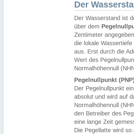
Der Wasserst
Der Wasserstand ist d
über dem
Pegelnullp
Zentimeter angegeben
die lokale Wassertie
aus. Erst durch die A
Wert des Pegelnullpun
Normalhöhennull (NHN
Pegelnullpunkt (PNP)
Der Pegelnullpunkt ei
absolut und wird auf
Normalhöhennull (NHN
den Betreiber des Pege
eine lange Zeit geme
Die Pegellatte wird s