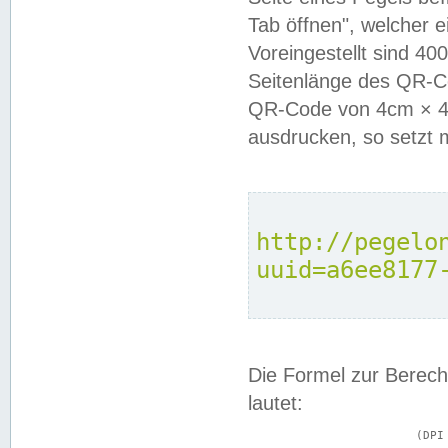
Tab öffnen", welcher 
Voreingestellt sind 4
Seitenlänge des QR-C
QR-Code von 4cm × 4c
ausdrucken, so setzt 
http://pegelo
uuid=a6ee8177
Die Formel zur Berech
lautet:
			(DPI × Druckkantenlänge in cm) ÷ 2,54 = Kantenlänge in Pixel
