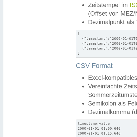
Zeitstempel im
IS
(Offset von MEZ
Dezimalpunkt als
[

  {"timestamp":"2000-01-01T0
  {"timestamp":"2000-01-01T0
  {"timestamp":"2000-01-01T0
]
CSV-Format
Excel-kompatibles
Vereinfachte Zeit
Sommerzeitumstel
Semikolon als Fel
Dezimalkomma (de
timestamp;value

2000-01-01 01:00;646

2000-01-01 01:15;646
