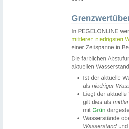
Grenzwertüber
In PEGELONLINE werde
mittleren niedrigsten
einer Zeitspanne in Be
Die farblichen Abstuf
aktuellen Wasserstand
Ist der aktuelle 
als
niedriger Was
Liegt der aktue
gilt dies als
mittle
mit
Grün
dargestel
Wasserstände obe
Wasserstand
und