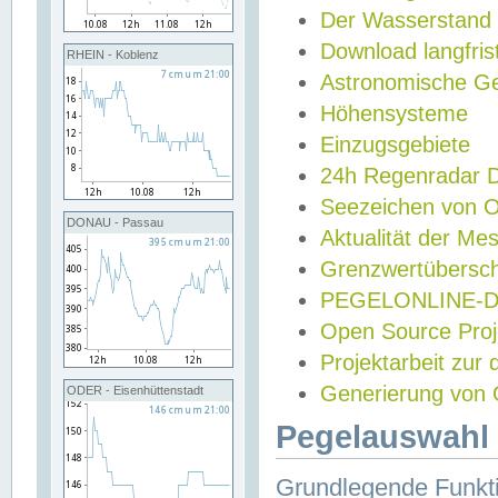
Der Wasserstand
Download langfris
RHEIN - Koblenz
Astronomische Gez
Höhensysteme
Einzugsgebiete
24h Regenradar
Seezeichen von 
DONAU - Passau
Aktualität der Me
Grenzwertübersch
PEGELONLINE-Di
Open Source Projek
Projektarbeit zur
Generierung von 
ODER - Eisenhüttenstadt
Pegelauswahl 
Grundlegende Funkti