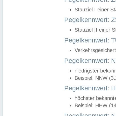
Stauziel I einer S
Pegelkennwert: Z
Stauziel II einer 
Pegelkennwert:
Verkehrsgesichert
Pegelkennwert:
niedrigster bekan
Beispiel: NNW (3
Pegelkennwert:
höchster bekannt
Beispiel: HHW (1
Pegelkennwert: 