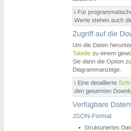
ℹ️ Für programmatisch
Werte stehen auch d
Zugriff auf die D
Um die Daten herunter
Tabelle
zu einem gewün
Sie dann die Option z
Diagrammanzeige.
ℹ️ Eine detaillierte
Schr
den gesamten Downlo
Verfügbare Daten
JSON-Format
Strukturiertes Da