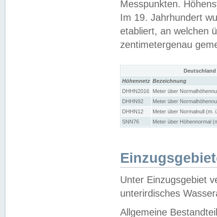
Messpunkten. Höhensy
Im 19. Jahrhundert wu
etabliert, an welchen 
zentimetergenau gem
Deutschland
Höhennetz
Bezeichnung
DHHN2016
Meter über Normalhöhennul
DHHN92
Meter über Normalhöhennul
DHHN12
Meter über Normalnull (m. 
SNN76
Meter über Höhennormal (m
Einzugsgebiet
Unter Einzugsgebiet v
unterirdisches Wasser
Allgemeine Bestandtei