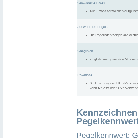
Gewässerauswahl
Alle Gewässer werden aufgelist
Auswahl des Pegels
Die Pegellisten zeigen alle ver
Ganglinien
Zeigt die ausgewählten Messwer
Download
Stellt die ausgewählten Messwer
kann txt, csv oder zrxp verwen
Kennzeichnen
Pegelkennwer
Pegelkennwert: 