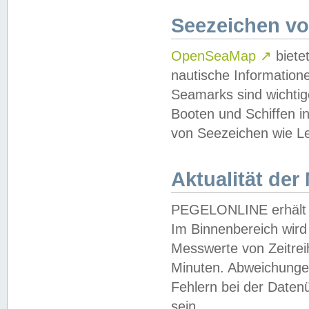
Seezeichen v
OpenSeaMap
↗
biete
nautische Information
Seamarks sind wichtig
Booten und Schiffen i
von Seezeichen wie Le
Aktualität der
PEGELONLINE erhält u
Im Binnenbereich wird 
Messwerte von Zeitreih
Minuten. Abweichungen
Fehlern bei der Daten
sein.