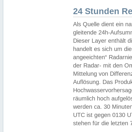
24 Stunden R
Als Quelle dient ein n
gleitende 24h-Aufsum
Dieser Layer enthält
handelt es sich um di
angeeichten“ Radarnie
der Radar- mit den O
Mittelung von Differe
Auflösung. Das Produk
Hochwasservorhersagez
räumlich hoch aufgelö
werden ca. 30 Minuten
UTC ist gegen 0130 UTC
stehen für die letzten