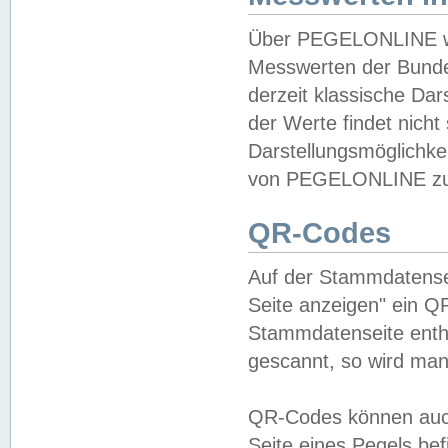
Über PEGELONLINE wer
Messwerten der Bundes
derzeit klassische Da
der Werte findet nicht 
Darstellungsmöglichkei
von PEGELONLINE zu 
QR-Codes
Auf der Stammdatensei
Seite anzeigen" ein Q
Stammdatenseite enthä
gescannt, so wird man
QR-Codes können auc
Seite eines Pegels be