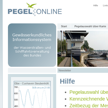
Hilfe
Link
Start
Pegelauswahl über Karte
Newsletter
Hilfe
Elbe - Cuxhaven Steubenhöft
Pegelauswahl übe
Kennzeichnende 
Zeitbezug der Me