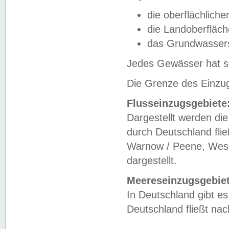
die oberflächlich
die Landoberfläc
das Grundwasser
Jedes Gewässer hat se
Die Grenze des Einzug
Flusseinzugsgebiete
Dargestellt werden die
durch Deutschland fli
Warnow / Peene, Weser
dargestellt.
Meereseinzugsgebiet
In Deutschland gibt 
Deutschland fließt n