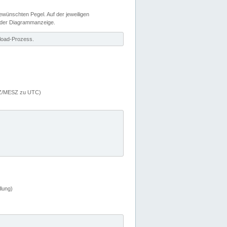
wünschten Pegel. Auf der jeweiligen
 der Diagrammanzeige.
load-Prozess.
MEZ/MESZ zu UTC)
lung)