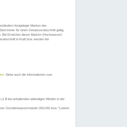
esländern festgelegte Marken des
Sind immer für einen Gewässerabschnitt gültig.
. Bei Erreichen dieser Marken (Hochwasser)
erabschnitt in Kraft bzw. werden bei
tem
. Siehe auch die Informationen zum
 (z.B bei anhaltenden ablandigen Winden in der
drigster Gezeitenwasserstande (NGzW) bzw. "Lowest