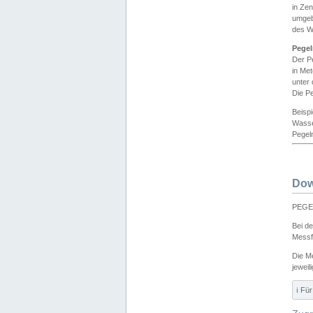
in Ze
umgeb
des W
Pegel
Der P
in Me
unter
Die Pe
Beisp
Wasse
Pegeln
Dow
PEGEL
Bei d
Messf
Die M
jeweil
ℹ️ F