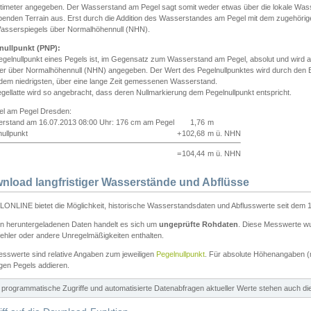
ntimeter angegeben. Der Wasserstand am Pegel sagt somit weder etwas über die lokale Wa
enden Terrain aus. Erst durch die Addition des Wasserstandes am Pegel mit dem zugehörig
asserspiegels über Normalhöhennull (NHN).
nullpunkt (PNP):
egelnullpunkt eines Pegels ist, im Gegensatz zum Wasserstand am Pegel, absolut und wir
ter über Normalhöhennull (NHN) angegeben. Der Wert des Pegelnullpunktes wird durch den Bet
 dem niedrigsten, über eine lange Zeit gemessenen Wasserstand.
gellatte wird so angebracht, dass deren Nullmarkierung dem Pegelnullpunkt entspricht.
iel am Pegel Dresden:
rstand am 16.07.2013 08:00 Uhr: 176 cm am Pegel
1,76
m
ullpunkt
+
102,68
m ü. NHN
=
104,44
m ü. NHN
nload langfristiger Wasserstände und Abflüsse
ONLINE bietet die Möglichkeit, historische Wasserstandsdaten und Abflusswerte seit dem 1
en heruntergeladenen Daten handelt es sich um
ungeprüfte Rohdaten
. Diese Messwerte wur
ehler oder andere Unregelmäßigkeiten enthalten.
esswerte sind relative Angaben zum jeweiligen
Pegelnullpunkt
. Für absolute Höhenangaben 
igen Pegels addieren.
ür programmatische Zugriffe und automatisierte Datenabfragen aktueller Werte stehen auch d