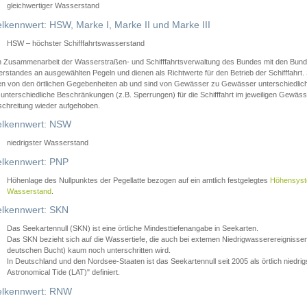
gleichwertiger Wasserstand
lkennwert: HSW, Marke I, Marke II und Marke III
HSW – höchster Schifffahrtswasserstand
in Zusammenarbeit der Wasserstraßen- und Schifffahrtsverwaltung des Bundes mit den Bund
standes an ausgewählten Pegeln und dienen als Richtwerte für den Betrieb der Schifffahrt. 
n von den örtlichen Gegebenheiten ab und sind von Gewässer zu Gewässer unterschiedlich
 unterschiedliche Beschränkungen (z.B. Sperrungen) für die Schifffahrt im jeweiligen Gewäss
schreitung wieder aufgehoben.
lkennwert: NSW
niedrigster Wasserstand
lkennwert: PNP
Höhenlage des Nullpunktes der Pegellatte bezogen auf ein amtlich festgelegtes
Höhensys
Wasserstand
.
lkennwert: SKN
Das Seekartennull (SKN) ist eine örtliche Mindesttiefenangabe in Seekarten.
Das SKN bezieht sich auf die Wassertiefe, die auch bei extemen Niedrigwasserereignissen
deutschen Bucht) kaum noch unterschritten wird.
In Deutschland und den Nordsee-Staaten ist das Seekartennull seit 2005 als örtlich nie
Astronomical Tide (LAT)" definiert.
lkennwert: RNW