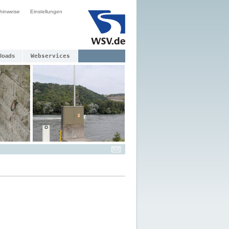
hinweise
Einstellungen
loads
Webservices