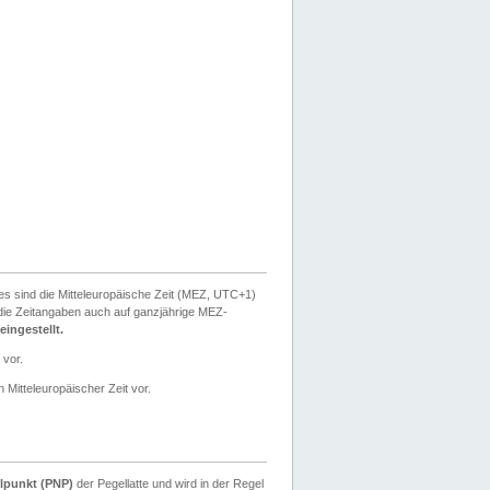
ies sind die Mitteleuropäische Zeit (MEZ, UTC+1)
ie Zeitangaben auch auf ganzjährige MEZ-
ingestellt.
 vor.
 Mitteleuropäischer Zeit vor.
lpunkt (PNP)
der Pegellatte und wird in der Regel