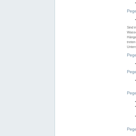
Pege
Sind 
Wasser
Hänge
treten
Unter
Pege
Pege
Pege
Pege