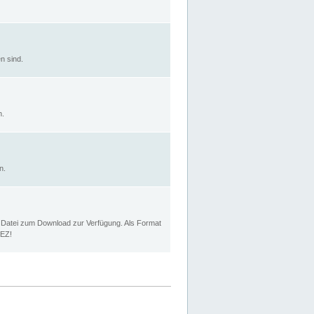
n sind.
n.
n.
p Datei zum Download zur Verfügung. Als Format
MEZ!