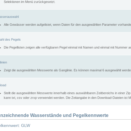
Selektionen im Menü zurückgesetzt.
sserauswahl
Alle Gewässer werden aufgelistet, wenn Daten für den ausgewählten Parameter vorhande
ahl des Pegels
Die Pegellisten zeigen alle verfügbaren Pegel einmal mit Namen und einmal mit Nummer a
inien
Zeigt die ausgewählten Messwerte als Ganglinie. Es können maximal 6 ausgewählt werde
load
Stellt die ausgewählten Messwerte innerhalb eines auswählbaren Zeitbereichs in einer Zi
kann txt, csv oder zrxp verwendet werden. Die Zeitangabe in den Download-Dateien ist 
nzeichnende Wasserstände und Pegelkennwerte
lkennwert: GLW