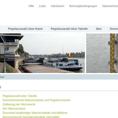
Hilfe
Links
Impressum
Nutzungsbedingungen
Datenschutz
Pegelauswahl über Karte
Pegelauswahl über Tabelle
Abo
Down
tter
e
Pegelauswahl über Tabelle
Kennzeichnende Wasserstände und Pegelkennwerte
Zeitbezug der Messwerte
Der Wasserstand
Download langfristiger Wasserstände und Abflüsse
Astronomische Gezeitenganglinie (Astrotide)