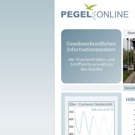
Start
Newsle
Hilf
Elbe - Cuxhaven Steubenhöft