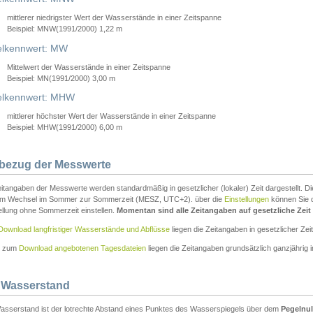
mittlerer niedrigster Wert der Wasserstände in einer Zeitspanne
Beispiel: MNW(1991/2000) 1,22 m
lkennwert: MW
Mittelwert der Wasserstände in einer Zeitspanne
Beispiel: MN(1991/2000) 3,00 m
elkennwert: MHW
mittlerer höchster Wert der Wasserstände in einer Zeitspanne
Beispiel: MHW(1991/2000) 6,00 m
tbezug der Messwerte
itangaben der Messwerte werden standardmäßig in gesetzlicher (lokaler) Zeit dargestellt. D
em Wechsel im Sommer zur Sommerzeit (MESZ, UTC+2). über die
Einstellungen
können Sie d
ellung ohne Sommerzeit einstellen.
Momentan sind alle Zeitangaben auf gesetzliche Zeit e
Download langfristiger Wasserstände und Abflüsse
liegen die Zeitangaben in gesetzlicher Zeit
n zum
Download angebotenen Tagesdateien
liegen die Zeitangaben grundsätzlich ganzjährig in
 Wasserstand
asserstand ist der lotrechte Abstand eines Punktes des Wasserspiegels über dem
Pegelnul