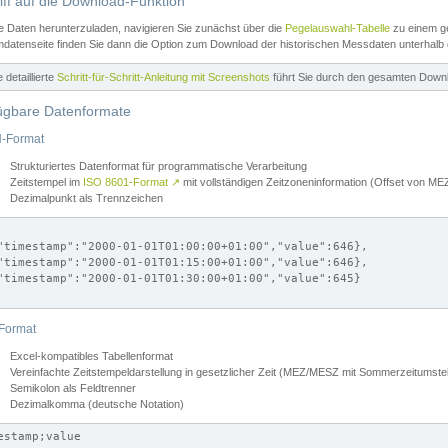
iff auf die Download-Funktion
e Daten herunterzuladen, navigieren Sie zunächst über die
Pegelauswahl-Tabelle
zu einem ge
datenseite finden Sie dann die Option zum Download der historischen Messdaten unterhalb
ne detaillierte
Schritt-für-Schritt-Anleitung mit Screenshots
führt Sie durch den gesamten Down
ügbare Datenformate
-Format
Strukturiertes Datenformat für programmatische Verarbeitung
Zeitstempel im
ISO 8601-Format
↗
mit vollständigen Zeitzoneninformation (Offset von 
Dezimalpunkt als Trennzeichen
"timestamp":"2000-01-01T01:00:00+01:00","value":646},

"timestamp":"2000-01-01T01:15:00+01:00","value":646},

"timestamp":"2000-01-01T01:30:00+01:00","value":645}

Format
Excel-kompatibles Tabellenformat
Vereinfachte Zeitstempeldarstellung in gesetzlicher Zeit (MEZ/MESZ mit Sommerzeitumstel
Semikolon als Feldtrenner
Dezimalkomma (deutsche Notation)
estamp;value
