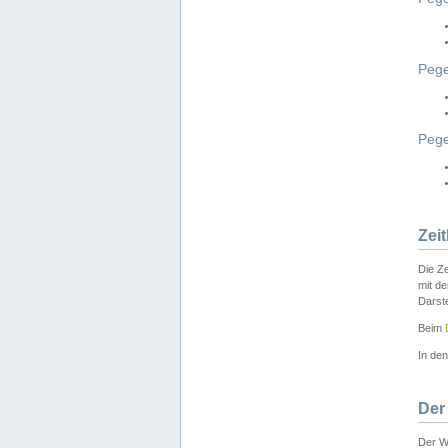
Pege
Peg
Zei
Die Ze
mit d
Darst
Beim
In de
Der
Der W