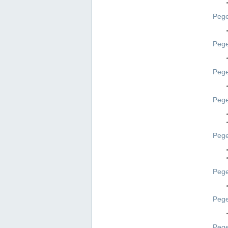
Pege
Pege
Peg
Pege
Pege
Pege
Pege
Peg