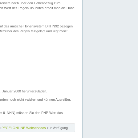
ssertiefe noch über den Höhenbezug zum
en Wert des Pegelnullpunktes erhält man die Höhe
d auf das amtliche Höhensystem DHHN92 bezogen
reiber des Pegels festgelegt und liegt meist
. Januar 2000 herunterzuladen.
den noch nicht validiert und können Ausreißer,
(m ü. NHN) müssen Sie den PNP-Wert des
ie
PEGELONLINE Webservices
zur Verfügung.