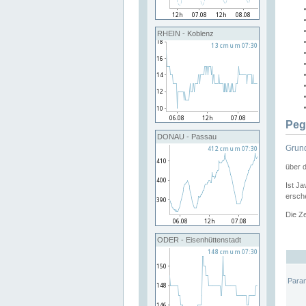
RHEIN - Koblenz
Peg
DONAU - Passau
Grund
über 
Ist Ja
ersche
Die Ze
ODER - Eisenhüttenstadt
Para