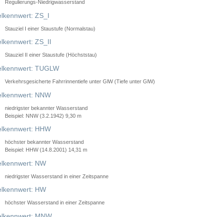
Regulierungs-Niedrigwasserstand
lkennwert: ZS_I
Stauziel I einer Staustufe (Normalstau)
lkennwert: ZS_II
Stauziel II einer Staustufe (Höchststau)
elkennwert: TUGLW
Verkehrsgesicherte Fahrrinnentiefe unter GlW (Tiefe unter GlW)
lkennwert: NNW
niedrigster bekannter Wasserstand
Beispiel: NNW (3.2.1942) 9,30 m
lkennwert: HHW
höchster bekannter Wasserstand
Beispiel: HHW (14.8.2001) 14,31 m
lkennwert: NW
niedrigster Wasserstand in einer Zeitspanne
lkennwert: HW
höchster Wasserstand in einer Zeitspanne
elkennwert: MNW