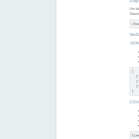
Zugr
Um di
Stamm
ℹ️ Ei
Verf
JSON
[

  {
  {
  {
]
CSV-
tim