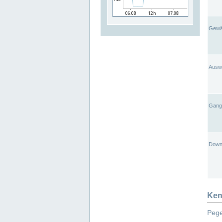
Gewä
Ausw
Gangl
Down
Ken
Pege