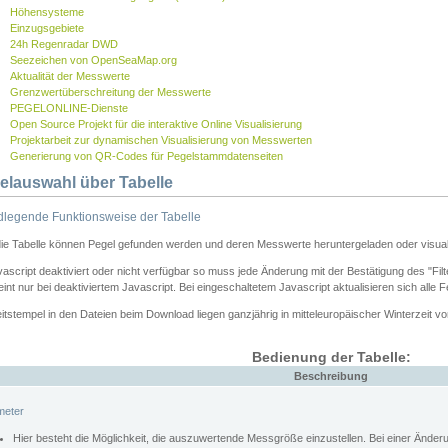
Höhensysteme
Einzugsgebiete
24h Regenradar DWD
Seezeichen von OpenSeaMap.org
Aktualität der Messwerte
Grenzwertüberschreitung der Messwerte
PEGELONLINE-Dienste
Open Source Projekt für die interaktive Online Visualisierung
Projektarbeit zur dynamischen Visualisierung von Messwerten
Generierung von QR-Codes für Pegelstammdatenseiten
elauswahl über Tabelle
legende Funktionsweise der Tabelle
die Tabelle können Pegel gefunden werden und deren Messwerte heruntergeladen oder visuali
vascript deaktiviert oder nicht verfügbar so muss jede Änderung mit der Bestätigung des "Filt
int nur bei deaktiviertem Javascript. Bei eingeschaltetem Javascript aktualisieren sich alle 
itstempel in den Dateien beim Download liegen ganzjährig in mitteleuropäischer Winterzeit vo
Bedienung der Tabelle:
Beschreibung
meter
Hier besteht die Möglichkeit, die auszuwertende Messgröße einzustellen. Bei einer Ände