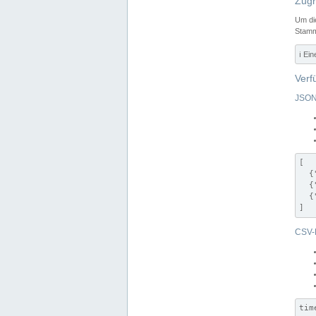
Zugr
Um di
Stamm
ℹ️ Ei
Verf
JSON
[

  {
  {
  {
]
CSV-
tim