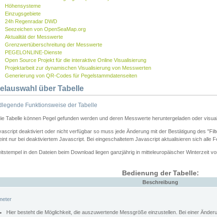
Höhensysteme
Einzugsgebiete
24h Regenradar DWD
Seezeichen von OpenSeaMap.org
Aktualität der Messwerte
Grenzwertüberschreitung der Messwerte
PEGELONLINE-Dienste
Open Source Projekt für die interaktive Online Visualisierung
Projektarbeit zur dynamischen Visualisierung von Messwerten
Generierung von QR-Codes für Pegelstammdatenseiten
elauswahl über Tabelle
legende Funktionsweise der Tabelle
die Tabelle können Pegel gefunden werden und deren Messwerte heruntergeladen oder visuali
vascript deaktiviert oder nicht verfügbar so muss jede Änderung mit der Bestätigung des "Filt
int nur bei deaktiviertem Javascript. Bei eingeschaltetem Javascript aktualisieren sich alle 
itstempel in den Dateien beim Download liegen ganzjährig in mitteleuropäischer Winterzeit vo
Bedienung der Tabelle:
Beschreibung
meter
Hier besteht die Möglichkeit, die auszuwertende Messgröße einzustellen. Bei einer Ände