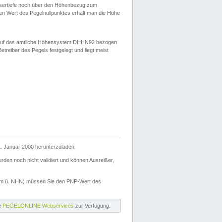
ssertiefe noch über den Höhenbezug zum
en Wert des Pegelnullpunktes erhält man die Höhe
d auf das amtliche Höhensystem DHHN92 bezogen
reiber des Pegels festgelegt und liegt meist
. Januar 2000 herunterzuladen.
den noch nicht validiert und können Ausreißer,
(m ü. NHN) müssen Sie den PNP-Wert des
ie
PEGELONLINE Webservices
zur Verfügung.