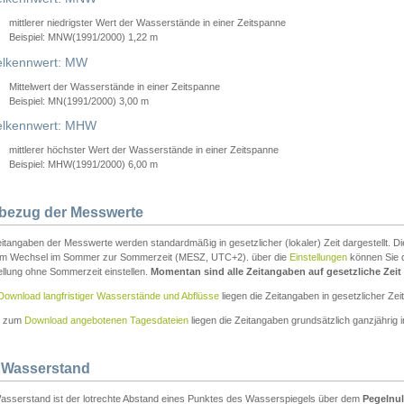
mittlerer niedrigster Wert der Wasserstände in einer Zeitspanne
Beispiel: MNW(1991/2000) 1,22 m
lkennwert: MW
Mittelwert der Wasserstände in einer Zeitspanne
Beispiel: MN(1991/2000) 3,00 m
elkennwert: MHW
mittlerer höchster Wert der Wasserstände in einer Zeitspanne
Beispiel: MHW(1991/2000) 6,00 m
tbezug der Messwerte
itangaben der Messwerte werden standardmäßig in gesetzlicher (lokaler) Zeit dargestellt. D
em Wechsel im Sommer zur Sommerzeit (MESZ, UTC+2). über die
Einstellungen
können Sie d
ellung ohne Sommerzeit einstellen.
Momentan sind alle Zeitangaben auf gesetzliche Zeit e
Download langfristiger Wasserstände und Abflüsse
liegen die Zeitangaben in gesetzlicher Zeit
n zum
Download angebotenen Tagesdateien
liegen die Zeitangaben grundsätzlich ganzjährig in
 Wasserstand
asserstand ist der lotrechte Abstand eines Punktes des Wasserspiegels über dem
Pegelnul