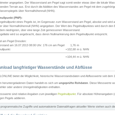
ntimeter angegeben. Der Wasserstand am Pegel sagt somit weder etwas über die lokale Wa
enden Terrain aus. Erst durch die Addition des Wasserstandes am Pegel mit dem zugehörig
asserspiegels über Normalhöhennull (NHN).
nullpunkt (PNP):
egelnullpunkt eines Pegels ist, im Gegensatz zum Wasserstand am Pegel, absolut und wir
ter über Normalhöhennull (NHN) angegeben. Der Wert des Pegelnullpunktes wird durch den Bet
 dem niedrigsten, über eine lange Zeit gemessenen Wasserstand.
gellatte wird so angebracht, dass deren Nullmarkierung dem Pegelnullpunkt entspricht.
iel am Pegel Dresden:
rstand am 16.07.2013 08:00 Uhr: 176 cm am Pegel
1,76
m
ullpunkt
+
102,68
m ü. NHN
=
104,44
m ü. NHN
nload langfristiger Wasserstände und Abflüsse
ONLINE bietet die Möglichkeit, historische Wasserstandsdaten und Abflusswerte seit dem 1
en heruntergeladenen Daten handelt es sich um
ungeprüfte Rohdaten
. Diese Messwerte wur
ehler oder andere Unregelmäßigkeiten enthalten.
esswerte sind relative Angaben zum jeweiligen
Pegelnullpunkt
. Für absolute Höhenangaben 
igen Pegels addieren.
ür programmatische Zugriffe und automatisierte Datenabfragen aktueller Werte stehen auch d