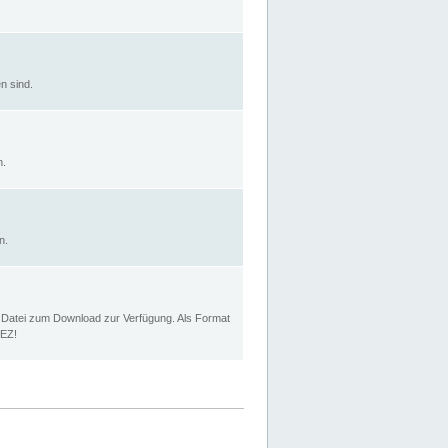
n sind.
n.
n.
p Datei zum Download zur Verfügung. Als Format
MEZ!