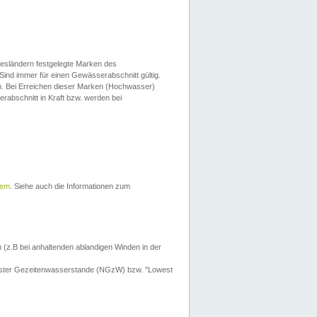
esländern festgelegte Marken des
Sind immer für einen Gewässerabschnitt gültig.
. Bei Erreichen dieser Marken (Hochwasser)
erabschnitt in Kraft bzw. werden bei
tem
. Siehe auch die Informationen zum
 (z.B bei anhaltenden ablandigen Winden in der
drigster Gezeitenwasserstande (NGzW) bzw. "Lowest