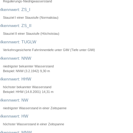
Regulierungs-Niedrigwasserstand
lkennwert: ZS_I
Stauziel I einer Staustufe (Normalstau)
lkennwert: ZS_II
Stauziel II einer Staustufe (Höchststau)
elkennwert: TUGLW
Verkehrsgesicherte Fahrrinnentiefe unter GlW (Tiefe unter GlW)
lkennwert: NNW
niedrigster bekannter Wasserstand
Beispiel: NNW (3.2.1942) 9,30 m
lkennwert: HHW
höchster bekannter Wasserstand
Beispiel: HHW (14.8.2001) 14,31 m
lkennwert: NW
niedrigster Wasserstand in einer Zeitspanne
lkennwert: HW
höchster Wasserstand in einer Zeitspanne
elkennwert: MNW