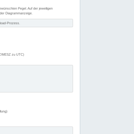
wünschten Pegel. Auf der jeweiligen
 der Diagrammanzeige.
load-Prozess.
MEZ/MESZ zu UTC)
lung)