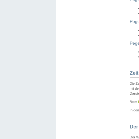
Pege
Peg
Zei
Die Ze
mit d
Darst
Beim
In de
Der
Der W