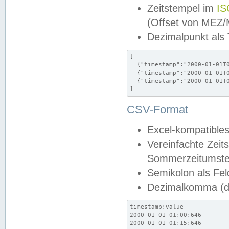
Zeitstempel im
IS
(Offset von MEZ
Dezimalpunkt als
[

  {"timestamp":"2000-01-01T0
  {"timestamp":"2000-01-01T0
  {"timestamp":"2000-01-01T0
]
CSV-Format
Excel-kompatibles
Vereinfachte Zeit
Sommerzeitumstel
Semikolon als Fel
Dezimalkomma (de
timestamp;value

2000-01-01 01:00;646

2000-01-01 01:15;646
