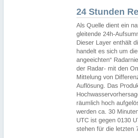
24 Stunden R
Als Quelle dient ein n
gleitende 24h-Aufsum
Dieser Layer enthält
handelt es sich um di
angeeichten“ Radarnie
der Radar- mit den O
Mittelung von Differe
Auflösung. Das Produk
Hochwasservorhersagez
räumlich hoch aufgelö
werden ca. 30 Minuten
UTC ist gegen 0130 UTC
stehen für die letzten