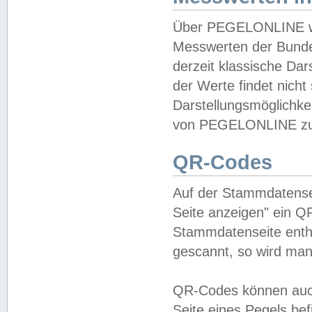
Über PEGELONLINE wer
Messwerten der Bundes
derzeit klassische Da
der Werte findet nicht 
Darstellungsmöglichkei
von PEGELONLINE zu 
QR-Codes
Auf der Stammdatensei
Seite anzeigen" ein Q
Stammdatenseite enthä
gescannt, so wird man
QR-Codes können auc
Seite eines Pegels be