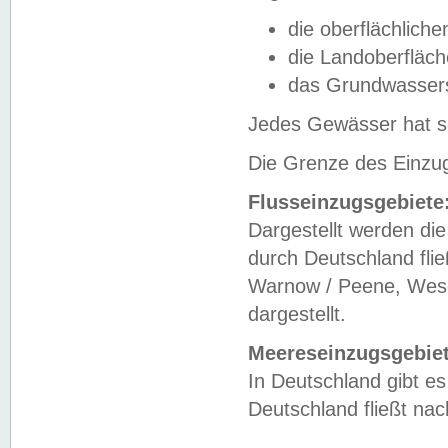
die oberflächlich
die Landoberfläc
das Grundwasser
Jedes Gewässer hat se
Die Grenze des Einzug
Flusseinzugsgebiete
Dargestellt werden die
durch Deutschland fli
Warnow / Peene, Weser
dargestellt.
Meereseinzugsgebiet
In Deutschland gibt 
Deutschland fließt n