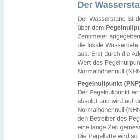
Der Wasserst
Der Wasserstand ist d
über dem
Pegelnullp
Zentimeter angegeben
die lokale Wassertie
aus. Erst durch die A
Wert des Pegelnullpun
Normalhöhennull (NHN
Pegelnullpunkt (PNP)
Der Pegelnullpunkt ei
absolut und wird auf
Normalhöhennull (NHN
den Betreiber des Pege
eine lange Zeit geme
Die Pegellatte wird s