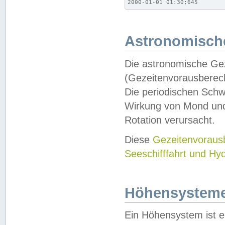
2000-01-01 01:30;645
Astronomische
Die astronomische Gez
(Gezeitenvorausberec
Die periodischen Schw
Wirkung von Mond und
Rotation verursacht.
Diese
Gezeitenvorau
Seeschifffahrt und Hy
Höhensystem
Ein Höhensystem ist e