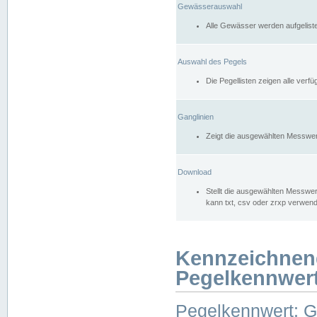
Gewässerauswahl
Alle Gewässer werden aufgelist
Auswahl des Pegels
Die Pegellisten zeigen alle ver
Ganglinien
Zeigt die ausgewählten Messwer
Download
Stellt die ausgewählten Messwer
kann txt, csv oder zrxp verwen
Kennzeichnen
Pegelkennwer
Pegelkennwert: 