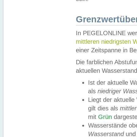
Grenzwertüber
In PEGELONLINE werde
mittleren niedrigsten
einer Zeitspanne in Be
Die farblichen Abstuf
aktuellen Wasserstand
Ist der aktuelle 
als
niedriger Was
Liegt der aktue
gilt dies als
mittle
mit
Grün
dargestel
Wasserstände obe
Wasserstand
und