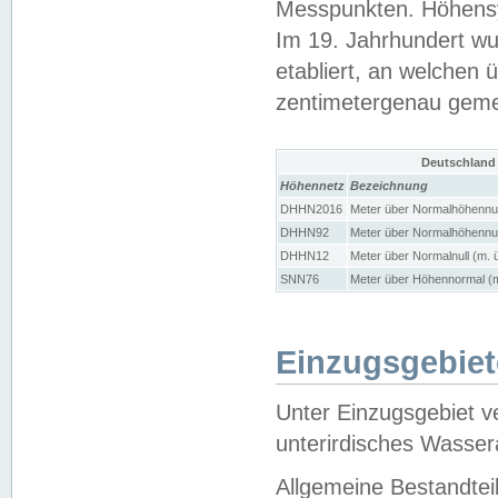
Messpunkten. Höhensy
Im 19. Jahrhundert wu
etabliert, an welchen 
zentimetergenau gem
Deutschland
Höhennetz
Bezeichnung
DHHN2016
Meter über Normalhöhennul
DHHN92
Meter über Normalhöhennul
DHHN12
Meter über Normalnull (m. 
SNN76
Meter über Höhennormal (m
Einzugsgebiet
Unter Einzugsgebiet v
unterirdisches Wasser
Allgemeine Bestandtei