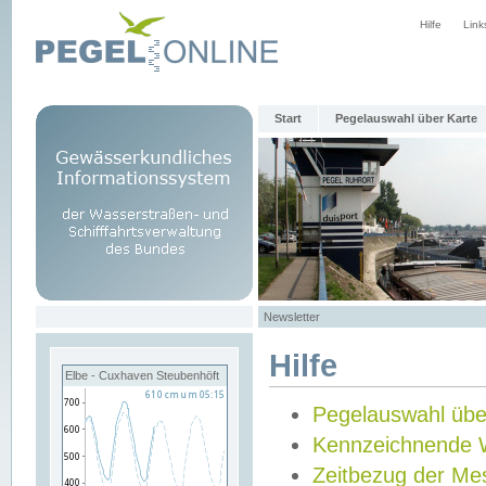
Hilfe
Link
Start
Pegelauswahl über Karte
Newsletter
Hilfe
Elbe - Cuxhaven Steubenhöft
Pegelauswahl übe
Kennzeichnende 
Zeitbezug der Me