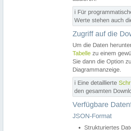
ℹ️ Für programmatisch
Werte stehen auch d
Zugriff auf die D
Um die Daten herunter
Tabelle
zu einem gewün
Sie dann die Option z
Diagrammanzeige.
ℹ️ Eine detaillierte
Schr
den gesamten Downlo
Verfügbare Daten
JSON-Format
Strukturiertes Da