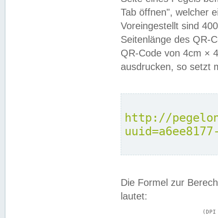
Tab öffnen", welcher 
Voreingestellt sind 4
Seitenlänge des QR-C
QR-Code von 4cm × 4c
ausdrucken, so setzt 
http://pegelo
uuid=a6ee8177
Die Formel zur Berech
lautet:
			(DPI × Druckkantenlänge in cm) ÷ 2,54 = Kantenlänge in Pixel
