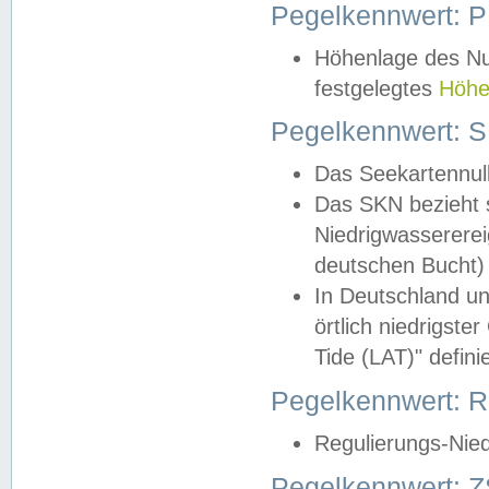
Pegelkennwert: 
Höhenlage des Nul
festgelegtes
Höhe
Pegelkennwert: 
Das Seekartennull
Das SKN bezieht s
Niedrigwassererei
deutschen Bucht) 
In Deutschland un
örtlich niedrigst
Tide (LAT)" definie
Pegelkennwert:
Regulierungs-Nie
Pegelkennwert: Z