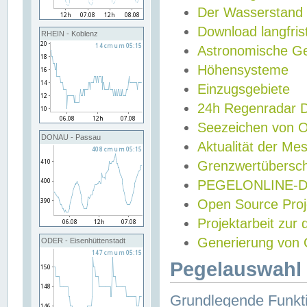
Der Wasserstand
Download langfris
RHEIN - Koblenz
Astronomische Gez
Höhensysteme
Einzugsgebiete
24h Regenradar
Seezeichen von 
DONAU - Passau
Aktualität der Me
Grenzwertübersch
PEGELONLINE-Di
Open Source Projek
Projektarbeit zur
Generierung von 
ODER - Eisenhüttenstadt
Pegelauswahl 
Grundlegende Funkti