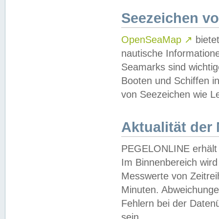
Seezeichen v
OpenSeaMap
↗
biete
nautische Information
Seamarks sind wichtig
Booten und Schiffen i
von Seezeichen wie Le
Aktualität der
PEGELONLINE erhält u
Im Binnenbereich wird 
Messwerte von Zeitreih
Minuten. Abweichungen
Fehlern bei der Daten
sein.