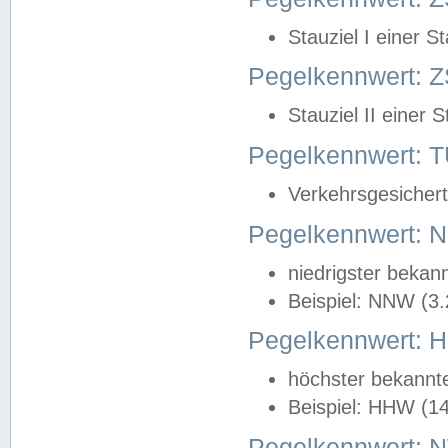
Stauziel I einer S
Pegelkennwert: Z
Stauziel II einer 
Pegelkennwert:
Verkehrsgesichert
Pegelkennwert:
niedrigster bekan
Beispiel: NNW (3
Pegelkennwert:
höchster bekannt
Beispiel: HHW (1
Pegelkennwert: 