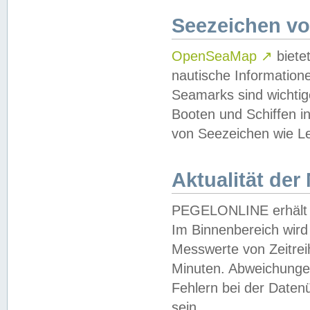
Seezeichen v
OpenSeaMap
↗
biete
nautische Information
Seamarks sind wichtig
Booten und Schiffen i
von Seezeichen wie Le
Aktualität der
PEGELONLINE erhält u
Im Binnenbereich wird 
Messwerte von Zeitreih
Minuten. Abweichungen
Fehlern bei der Daten
sein.