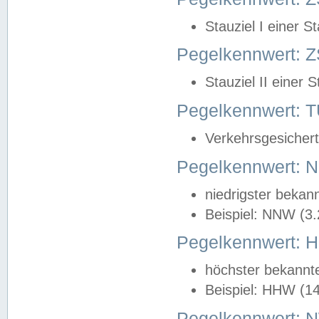
Stauziel I einer S
Pegelkennwert: Z
Stauziel II einer 
Pegelkennwert:
Verkehrsgesichert
Pegelkennwert:
niedrigster bekan
Beispiel: NNW (3
Pegelkennwert:
höchster bekannt
Beispiel: HHW (1
Pegelkennwert: 