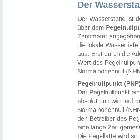
Der Wasserst
Der Wasserstand ist d
über dem
Pegelnullp
Zentimeter angegeben
die lokale Wassertie
aus. Erst durch die A
Wert des Pegelnullpun
Normalhöhennull (NHN
Pegelnullpunkt (PNP)
Der Pegelnullpunkt ei
absolut und wird auf
Normalhöhennull (NHN
den Betreiber des Pege
eine lange Zeit geme
Die Pegellatte wird s