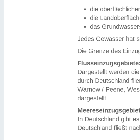
die oberflächlich
die Landoberfläc
das Grundwasser
Jedes Gewässer hat se
Die Grenze des Einzug
Flusseinzugsgebiete
Dargestellt werden die
durch Deutschland fli
Warnow / Peene, Weser
dargestellt.
Meereseinzugsgebiet
In Deutschland gibt 
Deutschland fließt n