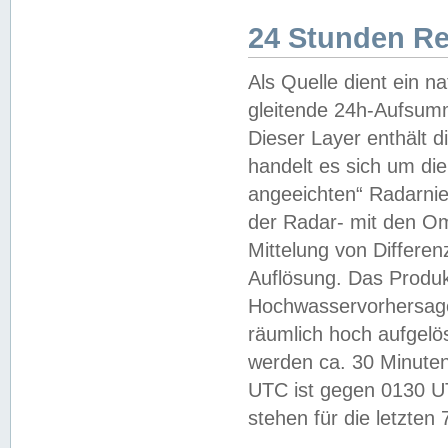
24 Stunden R
Als Quelle dient ein n
gleitende 24h-Aufsum
Dieser Layer enthält
handelt es sich um di
angeeichten“ Radarnie
der Radar- mit den O
Mittelung von Differe
Auflösung. Das Produk
Hochwasservorhersagez
räumlich hoch aufgelö
werden ca. 30 Minuten
UTC ist gegen 0130 UTC
stehen für die letzten