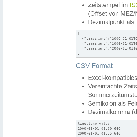
Zeitstempel im
IS
(Offset von MEZ
Dezimalpunkt als
[

  {"timestamp":"2000-01-01T0
  {"timestamp":"2000-01-01T0
  {"timestamp":"2000-01-01T0
]
CSV-Format
Excel-kompatibles
Vereinfachte Zeit
Sommerzeitumstel
Semikolon als Fel
Dezimalkomma (de
timestamp;value

2000-01-01 01:00;646

2000-01-01 01:15;646
