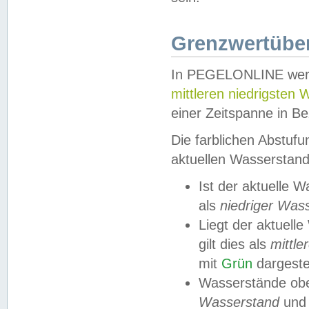
Grenzwertüber
In PEGELONLINE werde
mittleren niedrigsten
einer Zeitspanne in Be
Die farblichen Abstuf
aktuellen Wasserstand
Ist der aktuelle 
als
niedriger Was
Liegt der aktue
gilt dies als
mittle
mit
Grün
dargestel
Wasserstände obe
Wasserstand
und