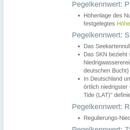
Pegelkennwert: 
Höhenlage des Nul
festgelegtes
Höhe
Pegelkennwert: 
Das Seekartennull
Das SKN bezieht s
Niedrigwassererei
deutschen Bucht) 
In Deutschland un
örtlich niedrigst
Tide (LAT)" definie
Pegelkennwert:
Regulierungs-Nie
Pegelkennwert: Z