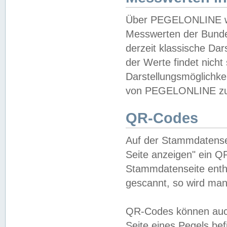
Über PEGELONLINE wer
Messwerten der Bundes
derzeit klassische Da
der Werte findet nicht 
Darstellungsmöglichkei
von PEGELONLINE zu 
QR-Codes
Auf der Stammdatensei
Seite anzeigen" ein Q
Stammdatenseite enthä
gescannt, so wird man
QR-Codes können auc
Seite eines Pegels be