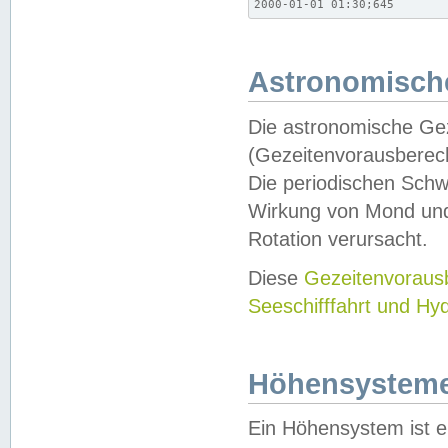
2000-01-01 01:30;645
Astronomische
Die astronomische Gez
(Gezeitenvorausberec
Die periodischen Schw
Wirkung von Mond und
Rotation verursacht.
Diese
Gezeitenvorau
Seeschifffahrt und Hy
Höhensystem
Ein Höhensystem ist e