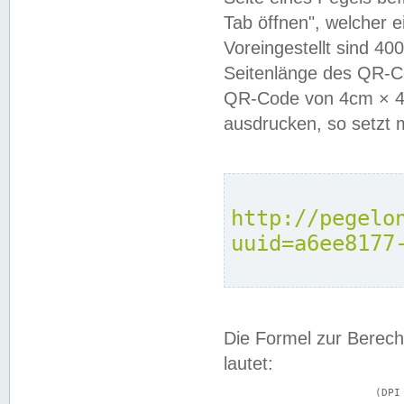
Tab öffnen", welcher 
Voreingestellt sind 4
Seitenlänge des QR-C
QR-Code von 4cm × 4c
ausdrucken, so setzt 
http://pegelo
uuid=a6ee8177
Die Formel zur Berech
lautet:
			(DPI × Druckkantenlänge in cm) ÷ 2,54 = Kantenlänge in Pixel
