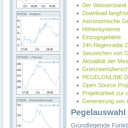
Der Wasserstand
Download langfris
RHEIN - Koblenz
Astronomische Gez
Höhensysteme
Einzugsgebiete
24h Regenradar
Seezeichen von 
DONAU - Passau
Aktualität der Me
Grenzwertübersch
PEGELONLINE-Di
Open Source Projek
Projektarbeit zur
Generierung von 
ODER - Eisenhüttenstadt
Pegelauswahl 
Grundlegende Funkti