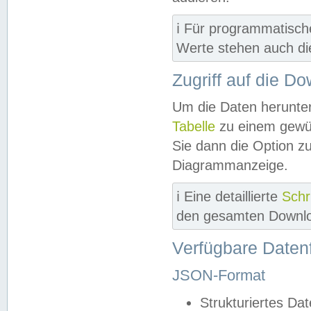
ℹ️ Für programmatisch
Werte stehen auch d
Zugriff auf die D
Um die Daten herunter
Tabelle
zu einem gewün
Sie dann die Option z
Diagrammanzeige.
ℹ️ Eine detaillierte
Schr
den gesamten Downlo
Verfügbare Daten
JSON-Format
Strukturiertes Da