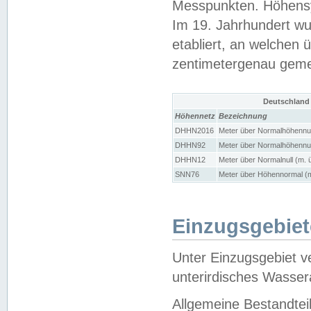
Messpunkten. Höhensy
Im 19. Jahrhundert wu
etabliert, an welchen 
zentimetergenau gem
Deutschland
Höhennetz
Bezeichnung
DHHN2016
Meter über Normalhöhennul
DHHN92
Meter über Normalhöhennul
DHHN12
Meter über Normalnull (m. 
SNN76
Meter über Höhennormal (m
Einzugsgebiet
Unter Einzugsgebiet v
unterirdisches Wasser
Allgemeine Bestandtei