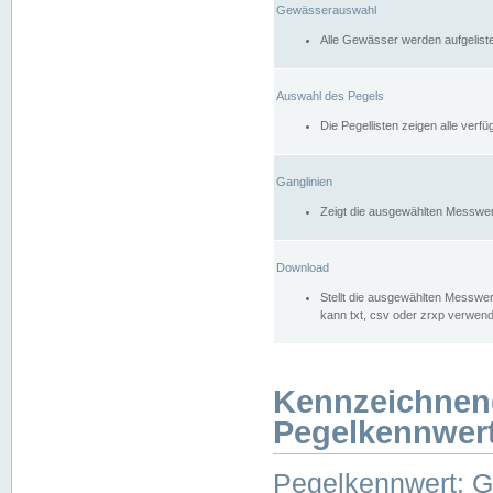
Gewässerauswahl
Alle Gewässer werden aufgelist
Auswahl des Pegels
Die Pegellisten zeigen alle ver
Ganglinien
Zeigt die ausgewählten Messwer
Download
Stellt die ausgewählten Messwer
kann txt, csv oder zrxp verwen
Kennzeichnen
Pegelkennwer
Pegelkennwert: 