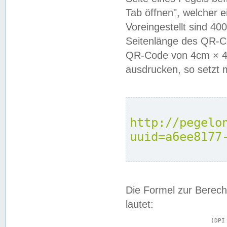
Tab öffnen", welcher 
Voreingestellt sind 4
Seitenlänge des QR-C
QR-Code von 4cm × 4c
ausdrucken, so setzt 
http://pegelo
uuid=a6ee8177
Die Formel zur Berech
lautet:
			(DPI × Druckkantenlänge in cm) ÷ 2,54 = Kantenlänge in Pixel
