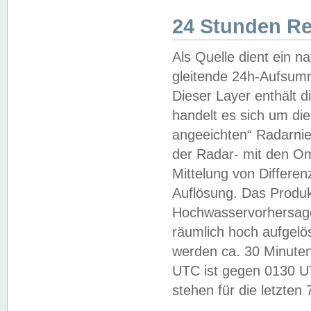
24 Stunden R
Als Quelle dient ein n
gleitende 24h-Aufsum
Dieser Layer enthält
handelt es sich um di
angeeichten“ Radarnie
der Radar- mit den O
Mittelung von Differe
Auflösung. Das Produk
Hochwasservorhersagez
räumlich hoch aufgelö
werden ca. 30 Minuten
UTC ist gegen 0130 UTC
stehen für die letzten