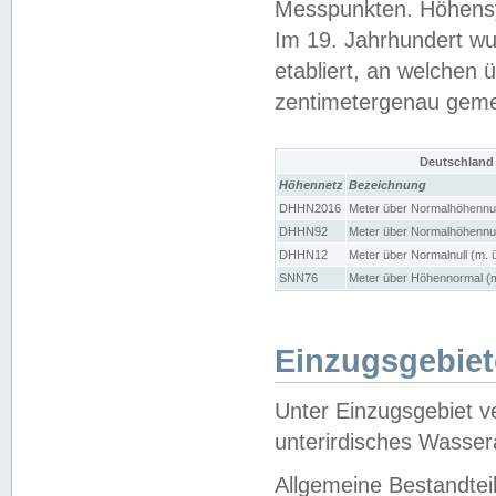
Messpunkten. Höhensy
Im 19. Jahrhundert wu
etabliert, an welchen 
zentimetergenau gem
Deutschland
Höhennetz
Bezeichnung
DHHN2016
Meter über Normalhöhennul
DHHN92
Meter über Normalhöhennul
DHHN12
Meter über Normalnull (m. 
SNN76
Meter über Höhennormal (m
Einzugsgebiet
Unter Einzugsgebiet v
unterirdisches Wasser
Allgemeine Bestandtei