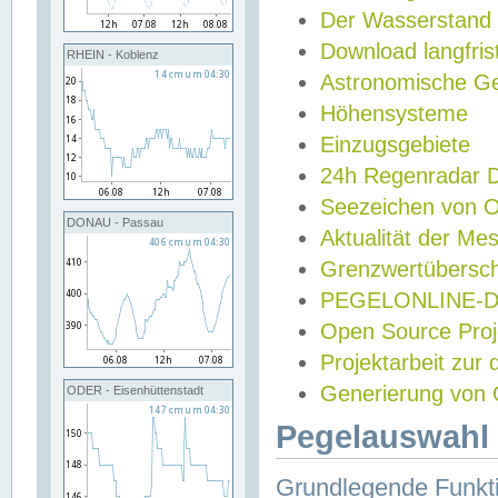
Der Wasserstand
Download langfris
RHEIN - Koblenz
Astronomische Gez
Höhensysteme
Einzugsgebiete
24h Regenradar
Seezeichen von 
DONAU - Passau
Aktualität der Me
Grenzwertübersch
PEGELONLINE-Di
Open Source Projek
Projektarbeit zur
Generierung von 
ODER - Eisenhüttenstadt
Pegelauswahl 
Grundlegende Funkti