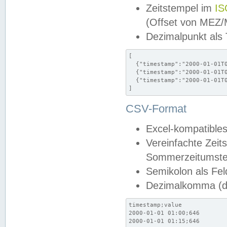
Zeitstempel im
IS
(Offset von MEZ
Dezimalpunkt als
[

  {"timestamp":"2000-01-01T0
  {"timestamp":"2000-01-01T0
  {"timestamp":"2000-01-01T0
]
CSV-Format
Excel-kompatibles
Vereinfachte Zeit
Sommerzeitumstel
Semikolon als Fel
Dezimalkomma (de
timestamp;value

2000-01-01 01:00;646

2000-01-01 01:15;646
