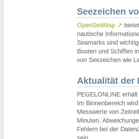
Seezeichen v
OpenSeaMap
↗
biete
nautische Information
Seamarks sind wichtig
Booten und Schiffen i
von Seezeichen wie Le
Aktualität der
PEGELONLINE erhält u
Im Binnenbereich wird 
Messwerte von Zeitreih
Minuten. Abweichungen
Fehlern bei der Daten
sein.