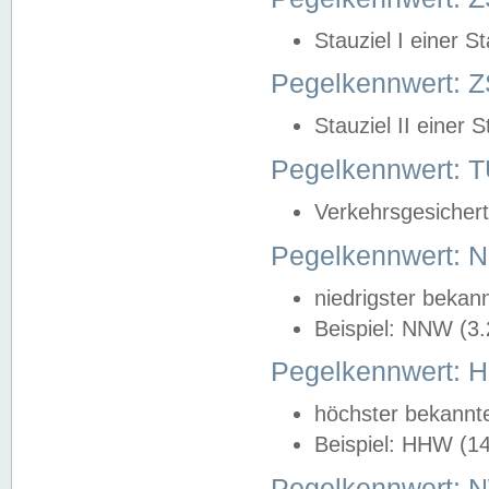
Stauziel I einer S
Pegelkennwert: Z
Stauziel II einer 
Pegelkennwert:
Verkehrsgesichert
Pegelkennwert:
niedrigster bekan
Beispiel: NNW (3
Pegelkennwert:
höchster bekannt
Beispiel: HHW (1
Pegelkennwert: 