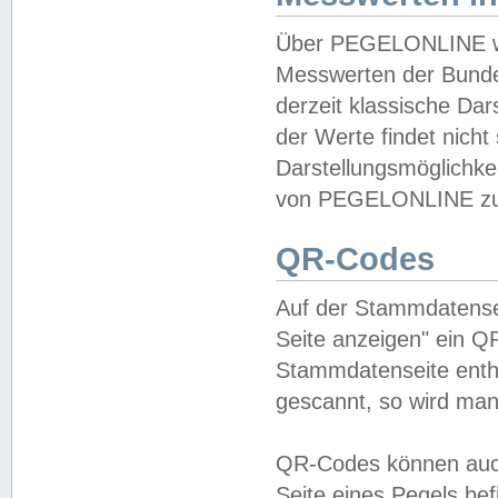
Über PEGELONLINE wer
Messwerten der Bundes
derzeit klassische Da
der Werte findet nicht 
Darstellungsmöglichkei
von PEGELONLINE zu 
QR-Codes
Auf der Stammdatensei
Seite anzeigen" ein Q
Stammdatenseite enthä
gescannt, so wird man
QR-Codes können auc
Seite eines Pegels be