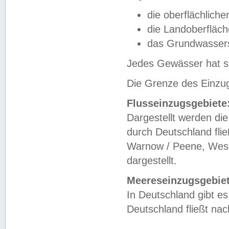
die oberflächlich
die Landoberfläc
das Grundwasser
Jedes Gewässer hat se
Die Grenze des Einzug
Flusseinzugsgebiete
Dargestellt werden die
durch Deutschland fli
Warnow / Peene, Weser
dargestellt.
Meereseinzugsgebiet
In Deutschland gibt 
Deutschland fließt n