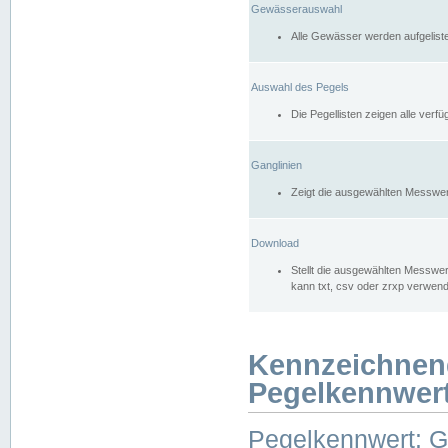
Gewässerauswahl
Alle Gewässer werden aufgelist
Auswahl des Pegels
Die Pegellisten zeigen alle ver
Ganglinien
Zeigt die ausgewählten Messwer
Download
Stellt die ausgewählten Messwer
kann txt, csv oder zrxp verwen
Kennzeichnen
Pegelkennwer
Pegelkennwert: 