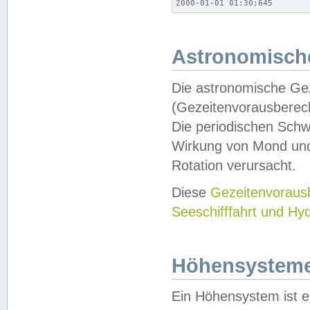
2000-01-01 01:30;645
Astronomische
Die astronomische Gez
(Gezeitenvorausberec
Die periodischen Schw
Wirkung von Mond und
Rotation verursacht.
Diese
Gezeitenvorau
Seeschifffahrt und Hy
Höhensystem
Ein Höhensystem ist e