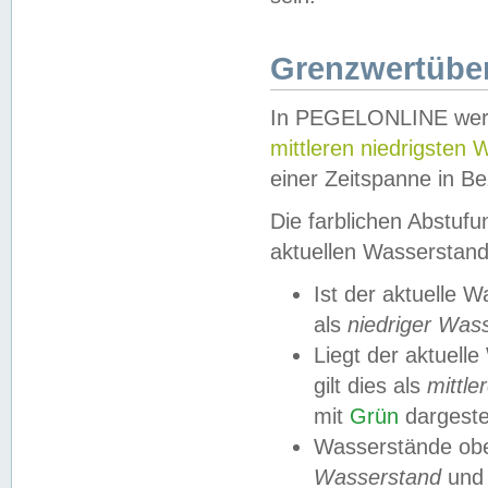
Grenzwertüber
In PEGELONLINE werde
mittleren niedrigsten
einer Zeitspanne in Be
Die farblichen Abstuf
aktuellen Wasserstand
Ist der aktuelle 
als
niedriger Was
Liegt der aktue
gilt dies als
mittle
mit
Grün
dargestel
Wasserstände obe
Wasserstand
und