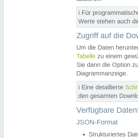
ℹ️ Für programmatisch
Werte stehen auch d
Zugriff auf die D
Um die Daten herunter
Tabelle
zu einem gewün
Sie dann die Option z
Diagrammanzeige.
ℹ️ Eine detaillierte
Schr
den gesamten Downlo
Verfügbare Daten
JSON-Format
Strukturiertes Da