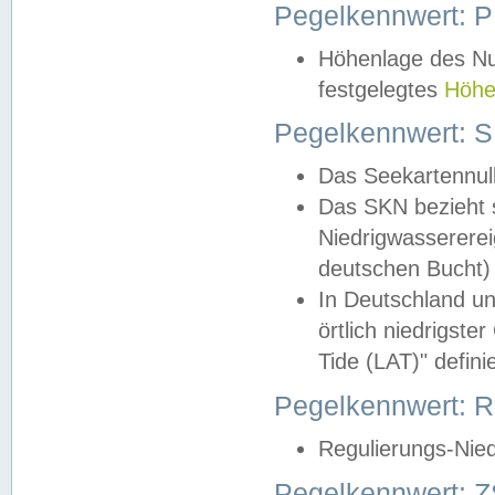
Pegelkennwert: 
Höhenlage des Nul
festgelegtes
Höhe
Pegelkennwert: 
Das Seekartennull
Das SKN bezieht s
Niedrigwassererei
deutschen Bucht) 
In Deutschland un
örtlich niedrigst
Tide (LAT)" definie
Pegelkennwert:
Regulierungs-Nie
Pegelkennwert: Z