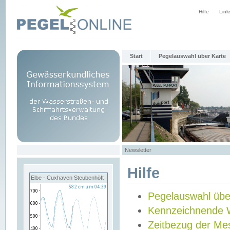
Hilfe
Link
Start
Pegelauswahl über Karte
Newsletter
Hilfe
Elbe - Cuxhaven Steubenhöft
Pegelauswahl übe
Kennzeichnende 
Zeitbezug der Me