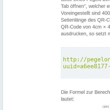
Tab öffnen", welcher 
Voreingestellt sind 4
Seitenlänge des QR-C
QR-Code von 4cm × 4c
ausdrucken, so setzt 
http://pegelo
uuid=a6ee8177
Die Formel zur Berech
lautet:
			(DPI × Druckkantenlänge in cm) ÷ 2,54 = Kantenlänge in Pixel
