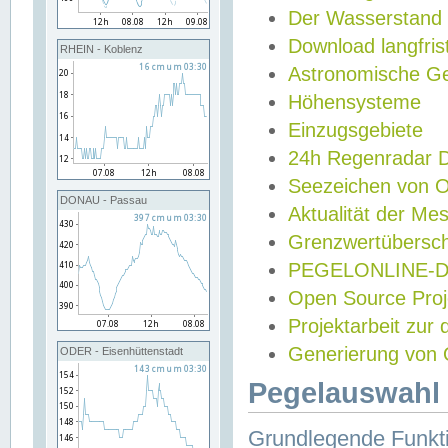
Der Wasserstand
Download langfris
RHEIN - Koblenz
Astronomische Gez
Höhensysteme
Einzugsgebiete
24h Regenradar
Seezeichen von 
DONAU - Passau
Aktualität der Me
Grenzwertübersch
PEGELONLINE-Di
Open Source Projek
Projektarbeit zur
Generierung von 
ODER - Eisenhüttenstadt
Pegelauswahl 
Grundlegende Funkti