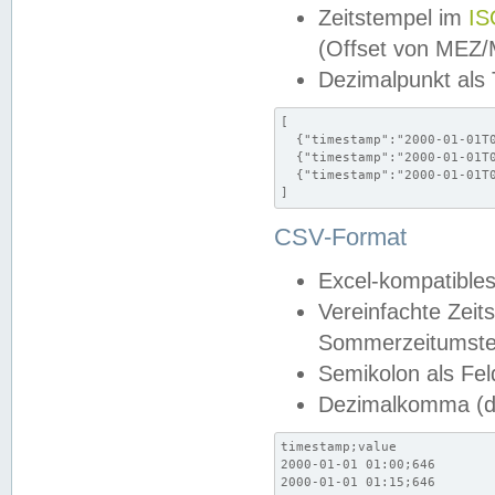
Zeitstempel im
IS
(Offset von MEZ
Dezimalpunkt als
[

  {"timestamp":"2000-01-01T0
  {"timestamp":"2000-01-01T0
  {"timestamp":"2000-01-01T0
]
CSV-Format
Excel-kompatibles
Vereinfachte Zeit
Sommerzeitumstel
Semikolon als Fel
Dezimalkomma (de
timestamp;value

2000-01-01 01:00;646

2000-01-01 01:15;646
