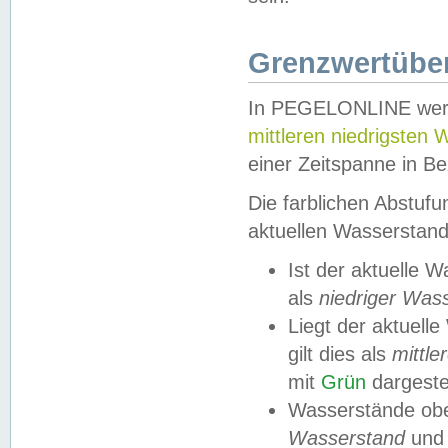
Grenzwertüber
In PEGELONLINE werde
mittleren niedrigsten
einer Zeitspanne in Be
Die farblichen Abstuf
aktuellen Wasserstand
Ist der aktuelle 
als
niedriger Was
Liegt der aktue
gilt dies als
mittle
mit
Grün
dargestel
Wasserstände obe
Wasserstand
und