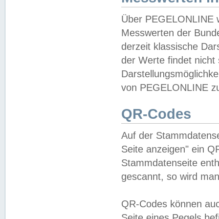
Über PEGELONLINE wer
Messwerten der Bundes
derzeit klassische Da
der Werte findet nicht 
Darstellungsmöglichkei
von PEGELONLINE zu 
QR-Codes
Auf der Stammdatensei
Seite anzeigen" ein Q
Stammdatenseite enthä
gescannt, so wird man
QR-Codes können auc
Seite eines Pegels be