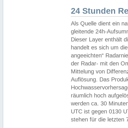
24 Stunden R
Als Quelle dient ein n
gleitende 24h-Aufsum
Dieser Layer enthält
handelt es sich um di
angeeichten“ Radarnie
der Radar- mit den O
Mittelung von Differe
Auflösung. Das Produk
Hochwasservorhersagez
räumlich hoch aufgelö
werden ca. 30 Minuten
UTC ist gegen 0130 UTC
stehen für die letzten