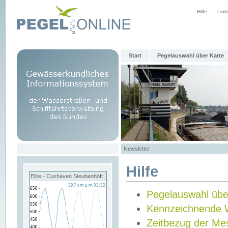
Hilfe
Link
Start
Pegelauswahl über Karte
Newsletter
Hilfe
Elbe - Cuxhaven Steubenhöft
Pegelauswahl übe
Kennzeichnende 
Zeitbezug der Me