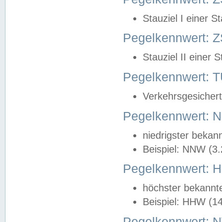
Stauziel I einer S
Pegelkennwert: Z
Stauziel II einer 
Pegelkennwert:
Verkehrsgesichert
Pegelkennwert:
niedrigster bekan
Beispiel: NNW (3
Pegelkennwert:
höchster bekannt
Beispiel: HHW (1
Pegelkennwert: 