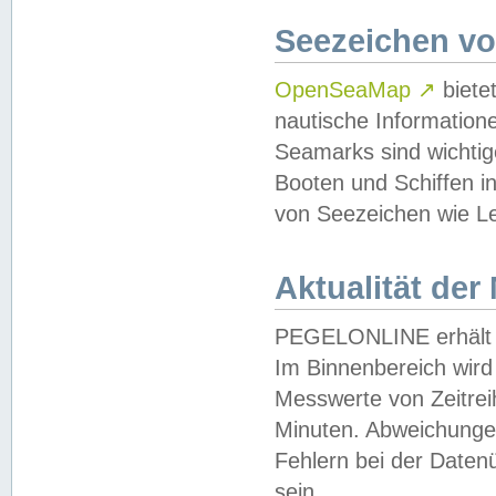
Seezeichen v
OpenSeaMap
↗
biete
nautische Information
Seamarks sind wichtig
Booten und Schiffen i
von Seezeichen wie Le
Aktualität der
PEGELONLINE erhält u
Im Binnenbereich wird 
Messwerte von Zeitreih
Minuten. Abweichungen
Fehlern bei der Daten
sein.