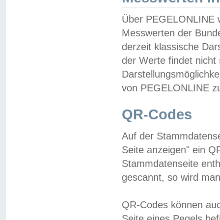
Über PEGELONLINE wer
Messwerten der Bundes
derzeit klassische Da
der Werte findet nicht 
Darstellungsmöglichkei
von PEGELONLINE zu 
QR-Codes
Auf der Stammdatensei
Seite anzeigen" ein Q
Stammdatenseite enthä
gescannt, so wird man
QR-Codes können auc
Seite eines Pegels be