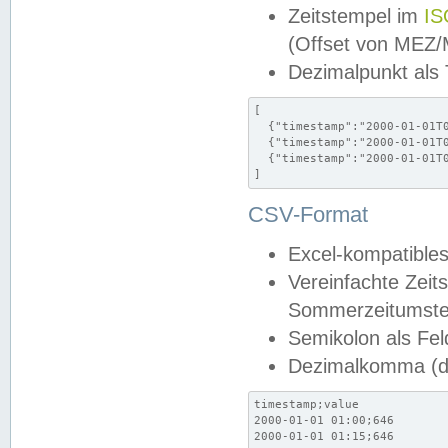
Zeitstempel im
IS
(Offset von MEZ
Dezimalpunkt als
[

  {"timestamp":"2000-01-01T0
  {"timestamp":"2000-01-01T0
  {"timestamp":"2000-01-01T0
]
CSV-Format
Excel-kompatibles
Vereinfachte Zeit
Sommerzeitumstel
Semikolon als Fel
Dezimalkomma (de
timestamp;value

2000-01-01 01:00;646

2000-01-01 01:15;646
