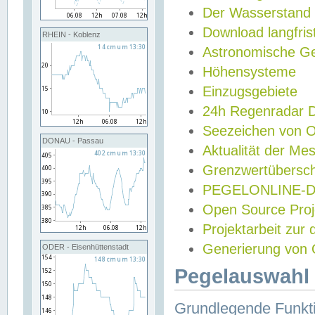
Der Wasserstand
Download langfris
RHEIN - Koblenz
Astronomische Gez
Höhensysteme
Einzugsgebiete
24h Regenradar
Seezeichen von 
DONAU - Passau
Aktualität der Me
Grenzwertübersch
PEGELONLINE-Di
Open Source Projek
Projektarbeit zur
Generierung von 
ODER - Eisenhüttenstadt
Pegelauswahl 
Grundlegende Funkti