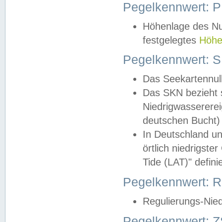
Pegelkennwert: 
Höhenlage des Nul
festgelegtes
Höhe
Pegelkennwert: 
Das Seekartennull
Das SKN bezieht s
Niedrigwassererei
deutschen Bucht) 
In Deutschland un
örtlich niedrigst
Tide (LAT)" definie
Pegelkennwert:
Regulierungs-Nie
Pegelkennwert: Z