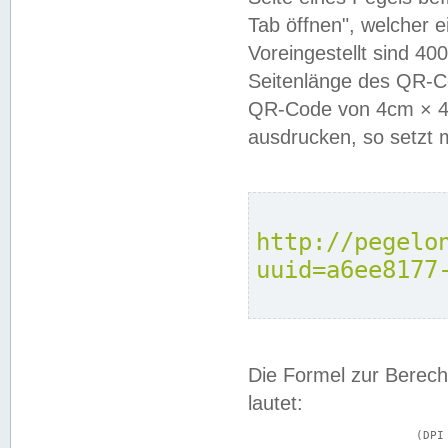
Tab öffnen", welcher 
Voreingestellt sind 4
Seitenlänge des QR-C
QR-Code von 4cm × 4c
ausdrucken, so setzt 
http://pegelo
uuid=a6ee8177
Die Formel zur Berech
lautet:
			(DPI × Druckkantenlänge in cm) ÷ 2,54 = Kantenlänge in Pixel
