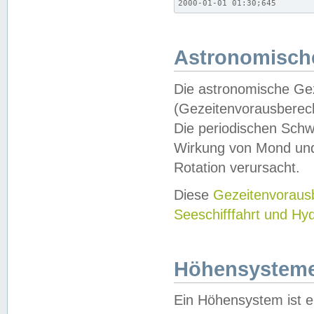
2000-01-01 01:30;645
Astronomische
Die astronomische Gez
(Gezeitenvorausberec
Die periodischen Schw
Wirkung von Mond und
Rotation verursacht.
Diese
Gezeitenvorau
Seeschifffahrt und Hy
Höhensystem
Ein Höhensystem ist e