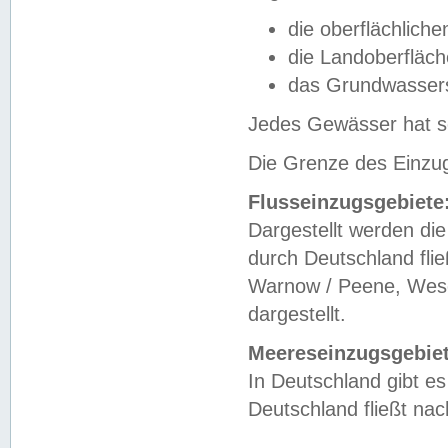
die oberflächlich
die Landoberfläc
das Grundwasser
Jedes Gewässer hat se
Die Grenze des Einzug
Flusseinzugsgebiete
Dargestellt werden die
durch Deutschland fli
Warnow / Peene, Weser
dargestellt.
Meereseinzugsgebiet
In Deutschland gibt 
Deutschland fließt n