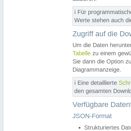
ℹ️ Für programmatisch
Werte stehen auch d
Zugriff auf die D
Um die Daten herunter
Tabelle
zu einem gewün
Sie dann die Option z
Diagrammanzeige.
ℹ️ Eine detaillierte
Schr
den gesamten Downlo
Verfügbare Daten
JSON-Format
Strukturiertes Da