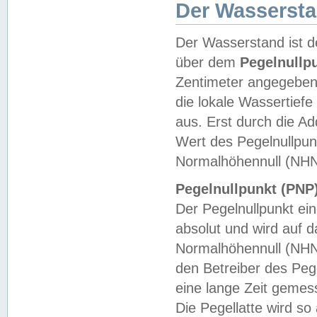
Der Wasserst
Der Wasserstand ist d
über dem
Pegelnullp
Zentimeter angegeben
die lokale Wassertie
aus. Erst durch die A
Wert des Pegelnullpun
Normalhöhennull (NHN
Pegelnullpunkt (PNP)
Der Pegelnullpunkt ei
absolut und wird auf
Normalhöhennull (NHN
den Betreiber des Pege
eine lange Zeit geme
Die Pegellatte wird s