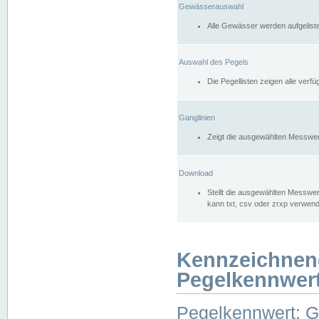
Gewässerauswahl
Alle Gewässer werden aufgelist
Auswahl des Pegels
Die Pegellisten zeigen alle ver
Ganglinien
Zeigt die ausgewählten Messwer
Download
Stellt die ausgewählten Messwer
kann txt, csv oder zrxp verwen
Kennzeichnen
Pegelkennwer
Pegelkennwert: 