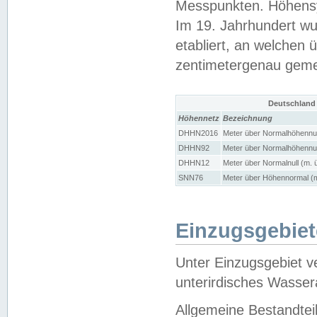
Messpunkten. Höhensy
Im 19. Jahrhundert wu
etabliert, an welchen 
zentimetergenau gem
Deutschland
Höhennetz
Bezeichnung
DHHN2016
Meter über Normalhöhennul
DHHN92
Meter über Normalhöhennul
DHHN12
Meter über Normalnull (m. 
SNN76
Meter über Höhennormal (m
Einzugsgebiet
Unter Einzugsgebiet v
unterirdisches Wasser
Allgemeine Bestandtei