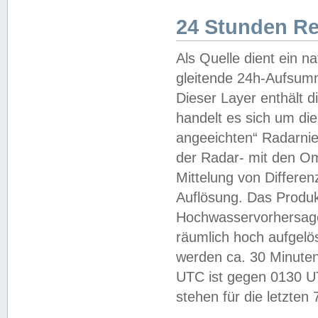
24 Stunden R
Als Quelle dient ein n
gleitende 24h-Aufsum
Dieser Layer enthält
handelt es sich um di
angeeichten“ Radarnie
der Radar- mit den O
Mittelung von Differe
Auflösung. Das Produk
Hochwasservorhersagez
räumlich hoch aufgelö
werden ca. 30 Minuten
UTC ist gegen 0130 UTC
stehen für die letzten