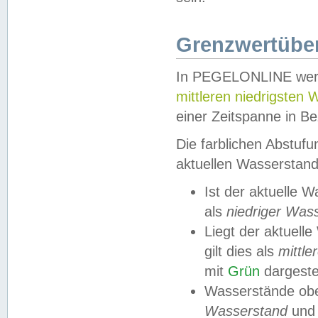
Grenzwertüber
In PEGELONLINE werde
mittleren niedrigsten
einer Zeitspanne in Be
Die farblichen Abstuf
aktuellen Wasserstand
Ist der aktuelle 
als
niedriger Was
Liegt der aktue
gilt dies als
mittle
mit
Grün
dargestel
Wasserstände obe
Wasserstand
und