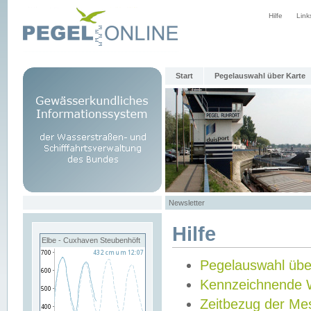
Hilfe
Link
Start
Pegelauswahl über Karte
Newsletter
Hilfe
Elbe - Cuxhaven Steubenhöft
Pegelauswahl übe
Kennzeichnende 
Zeitbezug der Me