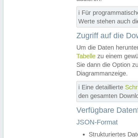
ℹ️ Für programmatisch
Werte stehen auch d
Zugriff auf die D
Um die Daten herunter
Tabelle
zu einem gewün
Sie dann die Option z
Diagrammanzeige.
ℹ️ Eine detaillierte
Schr
den gesamten Downlo
Verfügbare Daten
JSON-Format
Strukturiertes Da