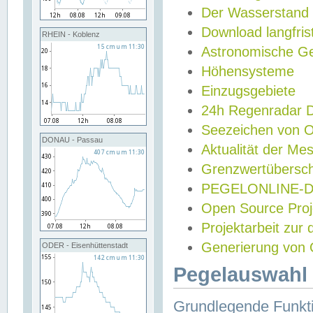
Der Wasserstand
Download langfris
RHEIN - Koblenz
Astronomische Gez
Höhensysteme
Einzugsgebiete
24h Regenradar
Seezeichen von 
DONAU - Passau
Aktualität der Me
Grenzwertübersch
PEGELONLINE-Di
Open Source Projek
Projektarbeit zur
Generierung von 
ODER - Eisenhüttenstadt
Pegelauswahl 
Grundlegende Funkti