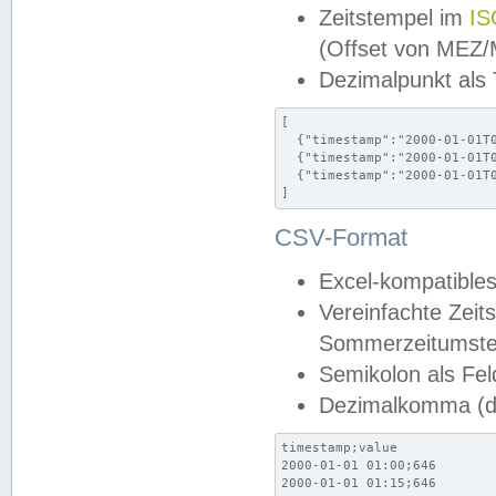
Zeitstempel im
IS
(Offset von MEZ
Dezimalpunkt als
[

  {"timestamp":"2000-01-01T0
  {"timestamp":"2000-01-01T0
  {"timestamp":"2000-01-01T0
]
CSV-Format
Excel-kompatibles
Vereinfachte Zeit
Sommerzeitumstel
Semikolon als Fel
Dezimalkomma (de
timestamp;value

2000-01-01 01:00;646

2000-01-01 01:15;646
