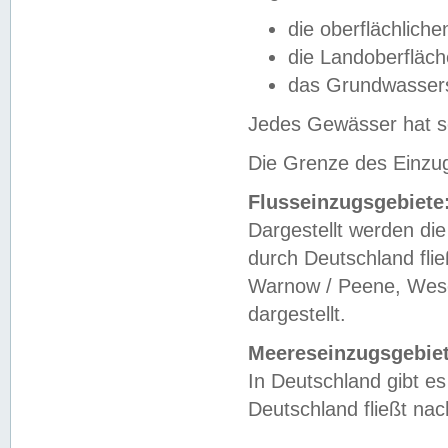
die oberflächlich
die Landoberfläc
das Grundwasser
Jedes Gewässer hat se
Die Grenze des Einzug
Flusseinzugsgebiete
Dargestellt werden die
durch Deutschland fli
Warnow / Peene, Weser
dargestellt.
Meereseinzugsgebiet
In Deutschland gibt 
Deutschland fließt n