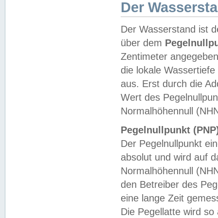
Der Wasserst
Der Wasserstand ist d
über dem
Pegelnullp
Zentimeter angegeben
die lokale Wassertie
aus. Erst durch die A
Wert des Pegelnullpun
Normalhöhennull (NHN
Pegelnullpunkt (PNP)
Der Pegelnullpunkt ei
absolut und wird auf
Normalhöhennull (NHN
den Betreiber des Pege
eine lange Zeit geme
Die Pegellatte wird s