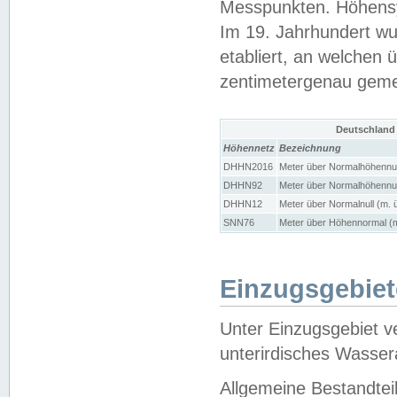
Messpunkten. Höhensy
Im 19. Jahrhundert wu
etabliert, an welchen 
zentimetergenau gem
Deutschland
Höhennetz
Bezeichnung
DHHN2016
Meter über Normalhöhennul
DHHN92
Meter über Normalhöhennul
DHHN12
Meter über Normalnull (m. 
SNN76
Meter über Höhennormal (m
Einzugsgebiet
Unter Einzugsgebiet v
unterirdisches Wasser
Allgemeine Bestandtei