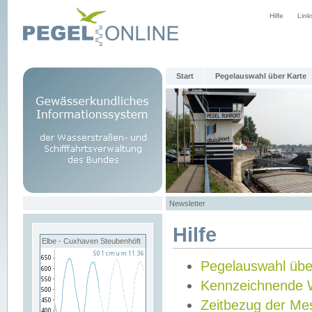
Hilfe
Link
Start
Pegelauswahl über Karte
Newsletter
Hilfe
Elbe - Cuxhaven Steubenhöft
Pegelauswahl übe
Kennzeichnende 
Zeitbezug der Me