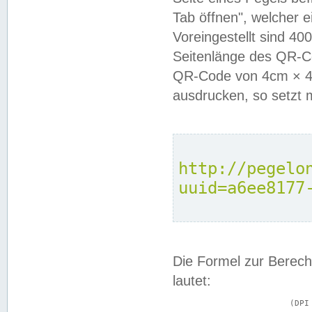
Tab öffnen", welcher 
Voreingestellt sind 4
Seitenlänge des QR-C
QR-Code von 4cm × 4c
ausdrucken, so setzt 
http://pegelo
uuid=a6ee8177
Die Formel zur Berech
lautet:
			(DPI × Druckkantenlänge in cm) ÷ 2,54 = Kantenlänge in Pixel
