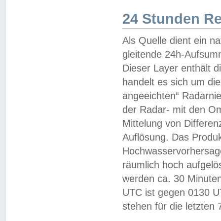
24 Stunden R
Als Quelle dient ein n
gleitende 24h-Aufsum
Dieser Layer enthält
handelt es sich um di
angeeichten“ Radarnie
der Radar- mit den O
Mittelung von Differe
Auflösung. Das Produk
Hochwasservorhersagez
räumlich hoch aufgelö
werden ca. 30 Minuten
UTC ist gegen 0130 UTC
stehen für die letzten