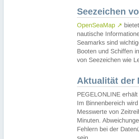
Seezeichen v
OpenSeaMap
↗
biete
nautische Information
Seamarks sind wichtig
Booten und Schiffen i
von Seezeichen wie Le
Aktualität der
PEGELONLINE erhält u
Im Binnenbereich wird 
Messwerte von Zeitreih
Minuten. Abweichungen
Fehlern bei der Daten
sein.