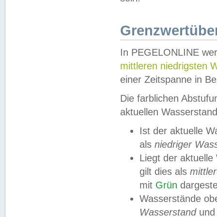
Grenzwertüber
In PEGELONLINE werde
mittleren niedrigsten
einer Zeitspanne in Be
Die farblichen Abstuf
aktuellen Wasserstand
Ist der aktuelle 
als
niedriger Was
Liegt der aktue
gilt dies als
mittle
mit
Grün
dargestel
Wasserstände obe
Wasserstand
und