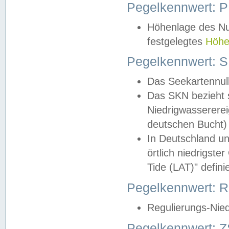
Pegelkennwert: 
Höhenlage des Nul
festgelegtes
Höhe
Pegelkennwert: 
Das Seekartennull
Das SKN bezieht s
Niedrigwassererei
deutschen Bucht) 
In Deutschland un
örtlich niedrigst
Tide (LAT)" definie
Pegelkennwert:
Regulierungs-Nie
Pegelkennwert: Z