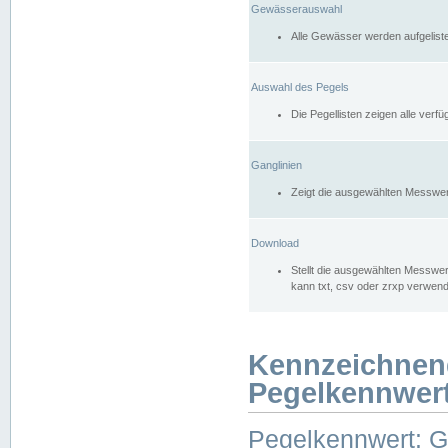
Gewässerauswahl
Alle Gewässer werden aufgelist
Auswahl des Pegels
Die Pegellisten zeigen alle ver
Ganglinien
Zeigt die ausgewählten Messwer
Download
Stellt die ausgewählten Messwer
kann txt, csv oder zrxp verwen
Kennzeichnen
Pegelkennwer
Pegelkennwert: 