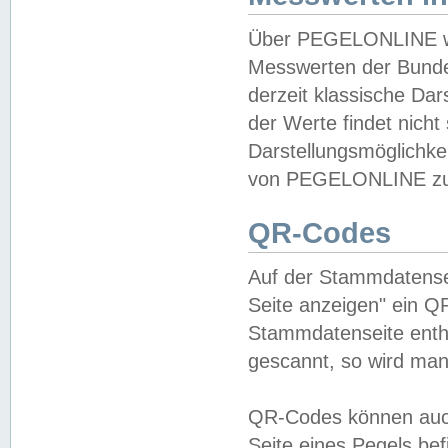
Über PEGELONLINE wer
Messwerten der Bundes
derzeit klassische Da
der Werte findet nicht 
Darstellungsmöglichkei
von PEGELONLINE zu 
QR-Codes
Auf der Stammdatensei
Seite anzeigen" ein Q
Stammdatenseite enthä
gescannt, so wird man
QR-Codes können auc
Seite eines Pegels be