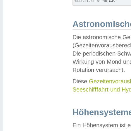
2000-01-01 01:30;645
Astronomische
Die astronomische Gez
(Gezeitenvorausberec
Die periodischen Schw
Wirkung von Mond und
Rotation verursacht.
Diese
Gezeitenvorau
Seeschifffahrt und Hy
Höhensystem
Ein Höhensystem ist e