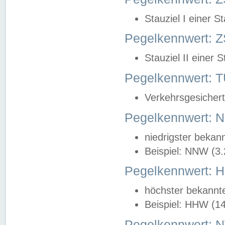
Stauziel I einer S
Pegelkennwert: Z
Stauziel II einer 
Pegelkennwert:
Verkehrsgesichert
Pegelkennwert:
niedrigster bekan
Beispiel: NNW (3
Pegelkennwert:
höchster bekannt
Beispiel: HHW (1
Pegelkennwert: 