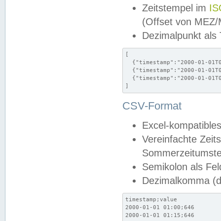
Zeitstempel im
IS
(Offset von MEZ
Dezimalpunkt als
[

  {"timestamp":"2000-01-01T0
  {"timestamp":"2000-01-01T0
  {"timestamp":"2000-01-01T0
]
CSV-Format
Excel-kompatibles
Vereinfachte Zeit
Sommerzeitumstel
Semikolon als Fel
Dezimalkomma (de
timestamp;value

2000-01-01 01:00;646

2000-01-01 01:15;646
