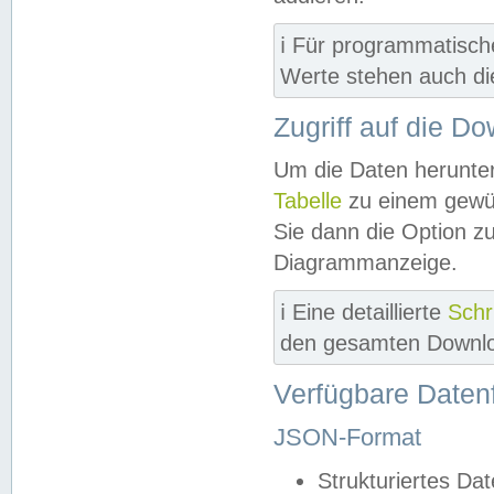
ℹ️ Für programmatisch
Werte stehen auch d
Zugriff auf die D
Um die Daten herunter
Tabelle
zu einem gewün
Sie dann die Option z
Diagrammanzeige.
ℹ️ Eine detaillierte
Schr
den gesamten Downlo
Verfügbare Daten
JSON-Format
Strukturiertes Da