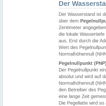
Der Wasserst
Der Wasserstand ist d
über dem
Pegelnullp
Zentimeter angegeben
die lokale Wassertie
aus. Erst durch die A
Wert des Pegelnullpun
Normalhöhennull (NHN
Pegelnullpunkt (PNP)
Der Pegelnullpunkt ei
absolut und wird auf
Normalhöhennull (NHN
den Betreiber des Pege
eine lange Zeit geme
Die Pegellatte wird s