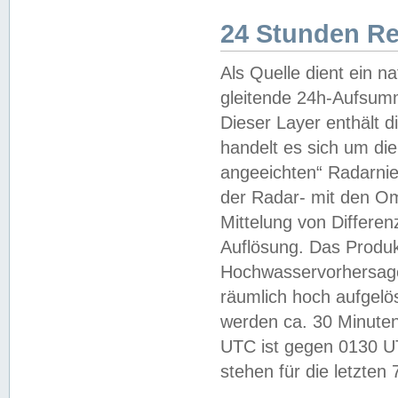
24 Stunden R
Als Quelle dient ein n
gleitende 24h-Aufsum
Dieser Layer enthält
handelt es sich um di
angeeichten“ Radarnie
der Radar- mit den O
Mittelung von Differe
Auflösung. Das Produk
Hochwasservorhersagez
räumlich hoch aufgelö
werden ca. 30 Minuten
UTC ist gegen 0130 UTC
stehen für die letzten