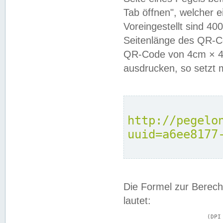
Tab öffnen", welcher 
Voreingestellt sind 4
Seitenlänge des QR-C
QR-Code von 4cm × 4c
ausdrucken, so setzt 
http://pegelo
uuid=a6ee8177
Die Formel zur Berech
lautet:
			(DPI × Druckkantenlänge in cm) ÷ 2,54 = Kantenlänge in Pixel
