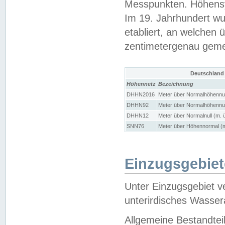
Messpunkten. Höhensy
Im 19. Jahrhundert wu
etabliert, an welchen 
zentimetergenau gem
Deutschland
Höhennetz
Bezeichnung
DHHN2016
Meter über Normalhöhennul
DHHN92
Meter über Normalhöhennul
DHHN12
Meter über Normalnull (m. 
SNN76
Meter über Höhennormal (m
Einzugsgebiet
Unter Einzugsgebiet v
unterirdisches Wasser
Allgemeine Bestandtei