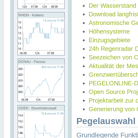
Der Wasserstand
Download langfris
RHEIN - Koblenz
Astronomische Gez
Höhensysteme
Einzugsgebiete
24h Regenradar
Seezeichen von 
DONAU - Passau
Aktualität der Me
Grenzwertübersch
PEGELONLINE-Di
Open Source Projek
Projektarbeit zur
Generierung von 
ODER - Eisenhüttenstadt
Pegelauswahl 
Grundlegende Funkti