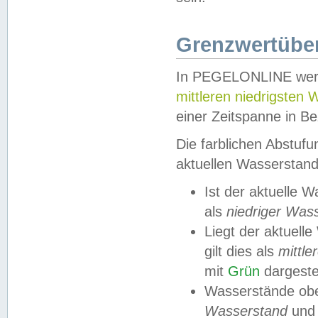
Grenzwertüber
In PEGELONLINE werde
mittleren niedrigsten
einer Zeitspanne in Be
Die farblichen Abstuf
aktuellen Wasserstand
Ist der aktuelle 
als
niedriger Was
Liegt der aktue
gilt dies als
mittle
mit
Grün
dargestel
Wasserstände obe
Wasserstand
und