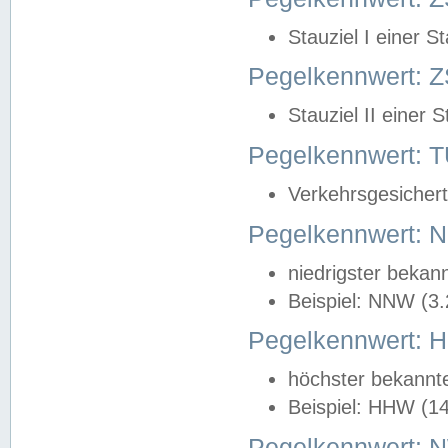
Stauziel I einer S
Pegelkennwert: Z
Stauziel II einer 
Pegelkennwert:
Verkehrsgesichert
Pegelkennwert:
niedrigster bekan
Beispiel: NNW (3
Pegelkennwert:
höchster bekannt
Beispiel: HHW (1
Pegelkennwert: 