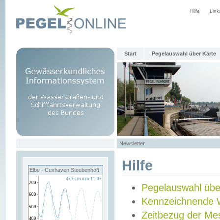
Hilfe
Link
Start
Pegelauswahl über Karte
Newsletter
Hilfe
Elbe - Cuxhaven Steubenhöft
Pegelauswahl übe
Kennzeichnende 
Zeitbezug der Me