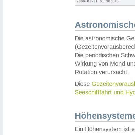
2000-01-01 01:30;645
Astronomische
Die astronomische Gez
(Gezeitenvorausberec
Die periodischen Schw
Wirkung von Mond und
Rotation verursacht.
Diese
Gezeitenvorau
Seeschifffahrt und Hy
Höhensystem
Ein Höhensystem ist e