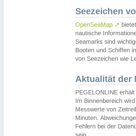
Seezeichen v
OpenSeaMap
↗
biete
nautische Information
Seamarks sind wichtig
Booten und Schiffen i
von Seezeichen wie Le
Aktualität der
PEGELONLINE erhält u
Im Binnenbereich wird 
Messwerte von Zeitreih
Minuten. Abweichungen
Fehlern bei der Daten
sein.