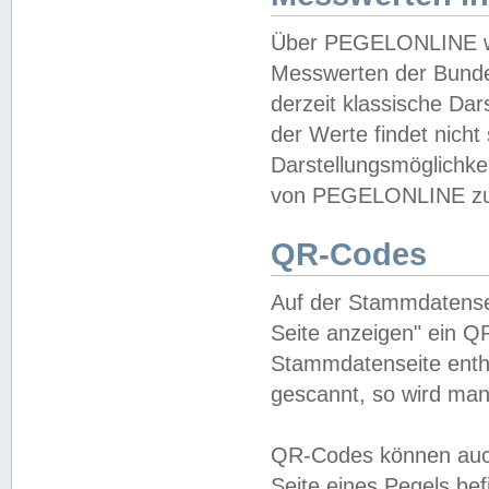
Über PEGELONLINE wer
Messwerten der Bundes
derzeit klassische Da
der Werte findet nicht 
Darstellungsmöglichkei
von PEGELONLINE zu 
QR-Codes
Auf der Stammdatensei
Seite anzeigen" ein Q
Stammdatenseite enthä
gescannt, so wird man
QR-Codes können auc
Seite eines Pegels be