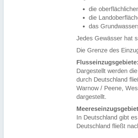
die oberflächlich
die Landoberfläc
das Grundwasser
Jedes Gewässer hat se
Die Grenze des Einzug
Flusseinzugsgebiete
Dargestellt werden die
durch Deutschland fli
Warnow / Peene, Weser
dargestellt.
Meereseinzugsgebiet
In Deutschland gibt 
Deutschland fließt n