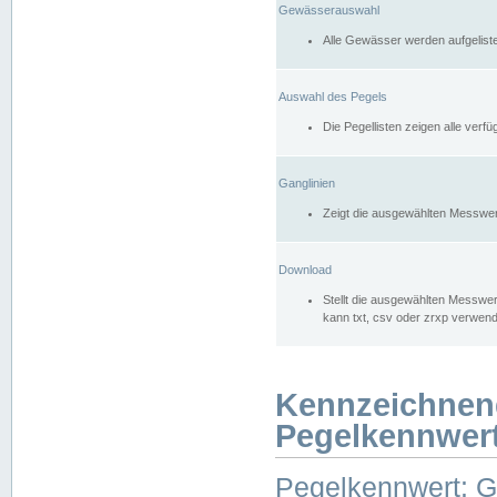
Gewässerauswahl
Alle Gewässer werden aufgelist
Auswahl des Pegels
Die Pegellisten zeigen alle ver
Ganglinien
Zeigt die ausgewählten Messwer
Download
Stellt die ausgewählten Messwer
kann txt, csv oder zrxp verwen
Kennzeichnen
Pegelkennwer
Pegelkennwert: 