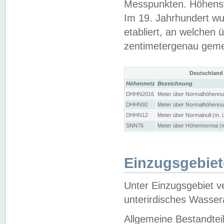
Messpunkten. Höhensy
Im 19. Jahrhundert wu
etabliert, an welchen 
zentimetergenau gem
Deutschland
Höhennetz
Bezeichnung
DHHN2016
Meter über Normalhöhennul
DHHN92
Meter über Normalhöhennul
DHHN12
Meter über Normalnull (m. 
SNN76
Meter über Höhennormal (m
Einzugsgebiet
Unter Einzugsgebiet v
unterirdisches Wasser
Allgemeine Bestandtei