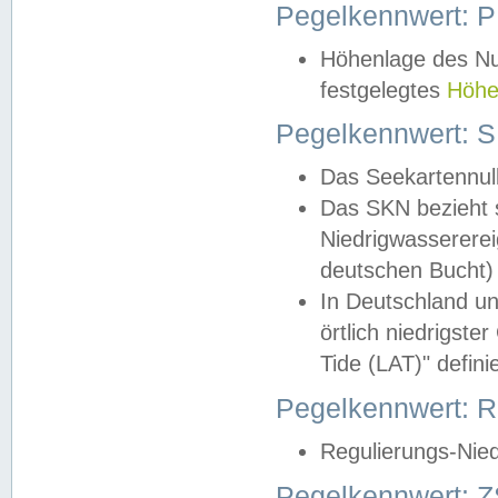
Pegelkennwert: 
Höhenlage des Nul
festgelegtes
Höhe
Pegelkennwert: 
Das Seekartennull
Das SKN bezieht s
Niedrigwassererei
deutschen Bucht) 
In Deutschland un
örtlich niedrigst
Tide (LAT)" definie
Pegelkennwert:
Regulierungs-Nie
Pegelkennwert: Z