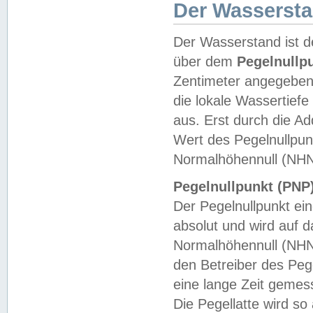
Der Wasserst
Der Wasserstand ist d
über dem
Pegelnullp
Zentimeter angegeben
die lokale Wassertie
aus. Erst durch die A
Wert des Pegelnullpun
Normalhöhennull (NHN
Pegelnullpunkt (PNP)
Der Pegelnullpunkt ei
absolut und wird auf
Normalhöhennull (NHN
den Betreiber des Pege
eine lange Zeit geme
Die Pegellatte wird s