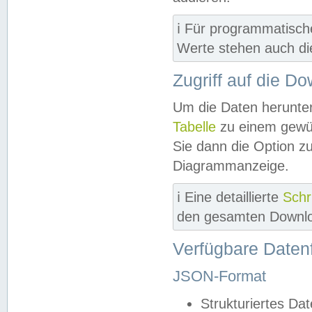
ℹ️ Für programmatisch
Werte stehen auch d
Zugriff auf die D
Um die Daten herunter
Tabelle
zu einem gewün
Sie dann die Option z
Diagrammanzeige.
ℹ️ Eine detaillierte
Schr
den gesamten Downlo
Verfügbare Daten
JSON-Format
Strukturiertes Da