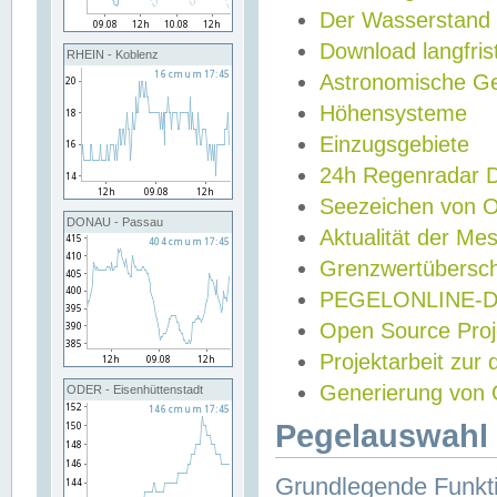
Der Wasserstand
Download langfris
RHEIN - Koblenz
Astronomische Gez
Höhensysteme
Einzugsgebiete
24h Regenradar
Seezeichen von 
DONAU - Passau
Aktualität der Me
Grenzwertübersch
PEGELONLINE-Di
Open Source Projek
Projektarbeit zur
Generierung von 
ODER - Eisenhüttenstadt
Pegelauswahl 
Grundlegende Funkti