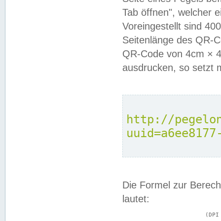
Tab öffnen", welcher 
Voreingestellt sind 4
Seitenlänge des QR-C
QR-Code von 4cm × 4c
ausdrucken, so setzt 
http://pegelo
uuid=a6ee8177
Die Formel zur Berech
lautet:
			(DPI × Druckkantenlänge in cm) ÷ 2,54 = Kantenlänge in Pixel
