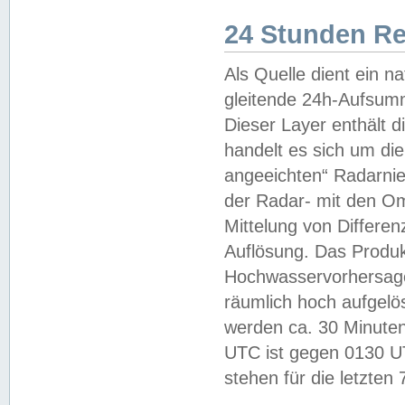
24 Stunden R
Als Quelle dient ein n
gleitende 24h-Aufsum
Dieser Layer enthält
handelt es sich um di
angeeichten“ Radarnie
der Radar- mit den O
Mittelung von Differe
Auflösung. Das Produk
Hochwasservorhersagez
räumlich hoch aufgelö
werden ca. 30 Minuten
UTC ist gegen 0130 UTC
stehen für die letzten