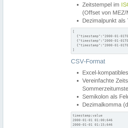
Zeitstempel im
IS
(Offset von MEZ
Dezimalpunkt als
[

  {"timestamp":"2000-01-01T0
  {"timestamp":"2000-01-01T0
  {"timestamp":"2000-01-01T0
]
CSV-Format
Excel-kompatibles
Vereinfachte Zeit
Sommerzeitumstel
Semikolon als Fel
Dezimalkomma (de
timestamp;value

2000-01-01 01:00;646

2000-01-01 01:15;646
