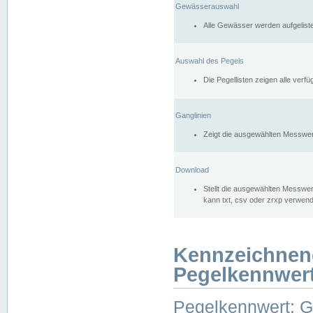
Gewässerauswahl
Alle Gewässer werden aufgelist
Auswahl des Pegels
Die Pegellisten zeigen alle ver
Ganglinien
Zeigt die ausgewählten Messwer
Download
Stellt die ausgewählten Messwer
kann txt, csv oder zrxp verwen
Kennzeichnen
Pegelkennwer
Pegelkennwert: 