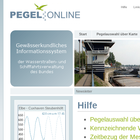
Hilfe
Link
Start
Pegelauswahl über Karte
Newsletter
Hilfe
Elbe - Cuxhaven Steubenhöft
Pegelauswahl übe
Kennzeichnende 
Zeitbezug der Me