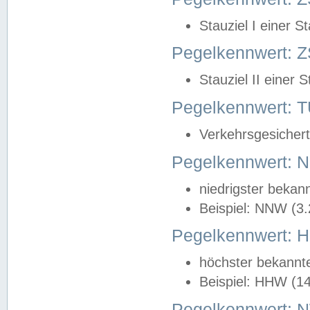
Stauziel I einer S
Pegelkennwert: Z
Stauziel II einer 
Pegelkennwert:
Verkehrsgesichert
Pegelkennwert:
niedrigster bekan
Beispiel: NNW (3
Pegelkennwert:
höchster bekannt
Beispiel: HHW (1
Pegelkennwert: 