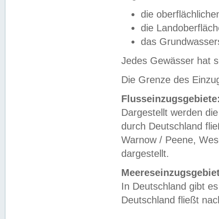
die oberflächlich
die Landoberfläc
das Grundwasser
Jedes Gewässer hat se
Die Grenze des Einzug
Flusseinzugsgebiete
Dargestellt werden die
durch Deutschland fli
Warnow / Peene, Weser
dargestellt.
Meereseinzugsgebiet
In Deutschland gibt 
Deutschland fließt n