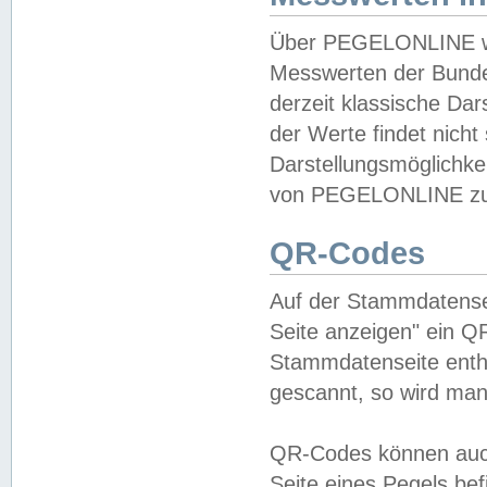
Über PEGELONLINE wer
Messwerten der Bundes
derzeit klassische Da
der Werte findet nicht 
Darstellungsmöglichkei
von PEGELONLINE zu 
QR-Codes
Auf der Stammdatensei
Seite anzeigen" ein Q
Stammdatenseite enthä
gescannt, so wird man
QR-Codes können auc
Seite eines Pegels be