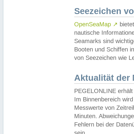
Seezeichen v
OpenSeaMap
↗
biete
nautische Information
Seamarks sind wichtig
Booten und Schiffen i
von Seezeichen wie Le
Aktualität der
PEGELONLINE erhält u
Im Binnenbereich wird 
Messwerte von Zeitreih
Minuten. Abweichungen
Fehlern bei der Daten
sein.