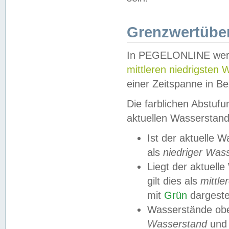
Grenzwertüber
In PEGELONLINE werde
mittleren niedrigsten
einer Zeitspanne in Be
Die farblichen Abstuf
aktuellen Wasserstand
Ist der aktuelle 
als
niedriger Was
Liegt der aktue
gilt dies als
mittle
mit
Grün
dargestel
Wasserstände obe
Wasserstand
und