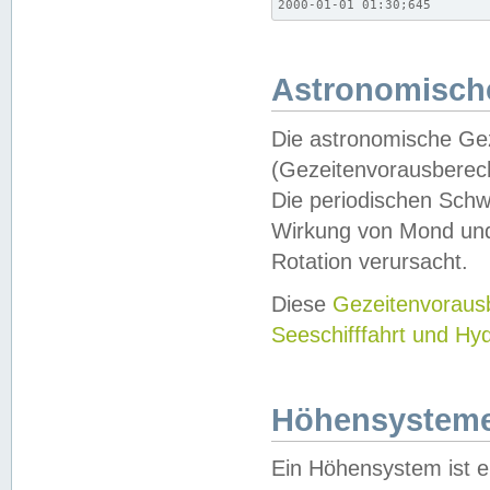
2000-01-01 01:30;645
Astronomische
Die astronomische Gez
(Gezeitenvorausberec
Die periodischen Schw
Wirkung von Mond und
Rotation verursacht.
Diese
Gezeitenvorau
Seeschifffahrt und Hy
Höhensystem
Ein Höhensystem ist e