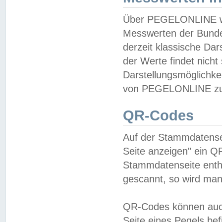
Über PEGELONLINE wer
Messwerten der Bundes
derzeit klassische Da
der Werte findet nicht 
Darstellungsmöglichkei
von PEGELONLINE zu 
QR-Codes
Auf der Stammdatensei
Seite anzeigen" ein Q
Stammdatenseite enthä
gescannt, so wird man
QR-Codes können auc
Seite eines Pegels be