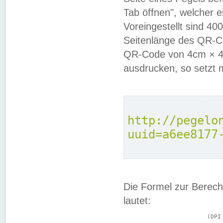
Tab öffnen", welcher 
Voreingestellt sind 4
Seitenlänge des QR-C
QR-Code von 4cm × 4c
ausdrucken, so setzt 
http://pegelo
uuid=a6ee8177
Die Formel zur Berech
lautet:
			(DPI × Druckkantenlänge in cm) ÷ 2,54 = Kantenlänge in Pixel
