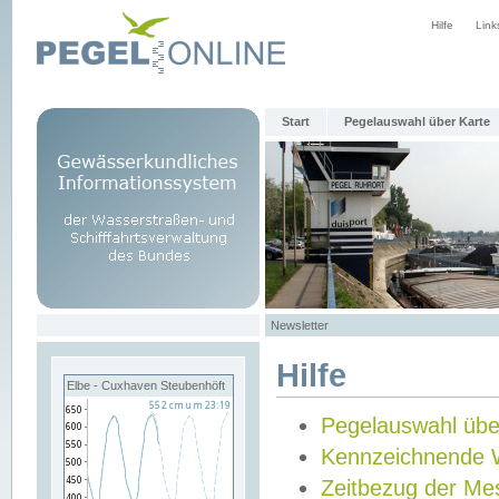
Hilfe
Link
Start
Pegelauswahl über Karte
Newsletter
Hilfe
Elbe - Cuxhaven Steubenhöft
Pegelauswahl übe
Kennzeichnende 
Zeitbezug der Me