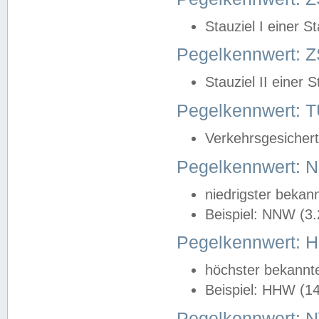
Stauziel I einer S
Pegelkennwert: Z
Stauziel II einer 
Pegelkennwert:
Verkehrsgesichert
Pegelkennwert:
niedrigster bekan
Beispiel: NNW (3
Pegelkennwert:
höchster bekannt
Beispiel: HHW (1
Pegelkennwert: 