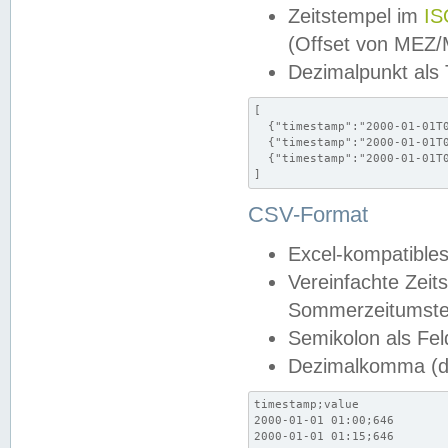
Zeitstempel im
IS
(Offset von MEZ
Dezimalpunkt als
[

  {"timestamp":"2000-01-01T0
  {"timestamp":"2000-01-01T0
  {"timestamp":"2000-01-01T0
]
CSV-Format
Excel-kompatibles
Vereinfachte Zeit
Sommerzeitumstel
Semikolon als Fel
Dezimalkomma (de
timestamp;value

2000-01-01 01:00;646

2000-01-01 01:15;646
