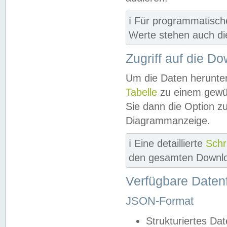
ℹ️ Für programmatisch
Werte stehen auch d
Zugriff auf die D
Um die Daten herunter
Tabelle
zu einem gewün
Sie dann die Option z
Diagrammanzeige.
ℹ️ Eine detaillierte
Schr
den gesamten Downlo
Verfügbare Daten
JSON-Format
Strukturiertes Da