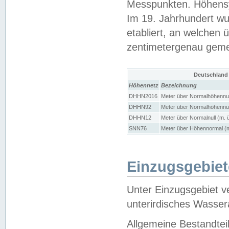
Messpunkten. Höhensy
Im 19. Jahrhundert wu
etabliert, an welchen 
zentimetergenau gem
Deutschland
Höhennetz
Bezeichnung
DHHN2016
Meter über Normalhöhennul
DHHN92
Meter über Normalhöhennul
DHHN12
Meter über Normalnull (m. 
SNN76
Meter über Höhennormal (m
Einzugsgebiet
Unter Einzugsgebiet v
unterirdisches Wasser
Allgemeine Bestandtei