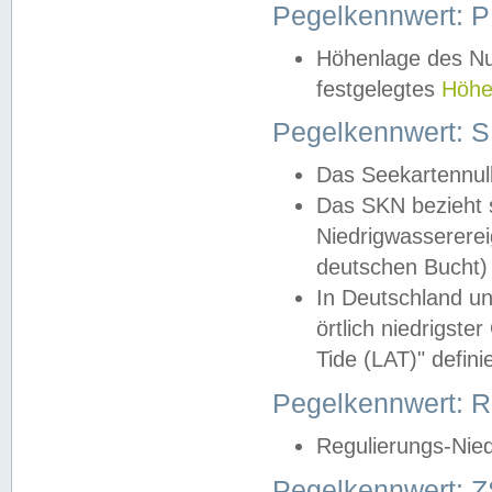
Pegelkennwert: 
Höhenlage des Nul
festgelegtes
Höhe
Pegelkennwert: 
Das Seekartennull
Das SKN bezieht s
Niedrigwassererei
deutschen Bucht) 
In Deutschland un
örtlich niedrigst
Tide (LAT)" definie
Pegelkennwert:
Regulierungs-Nie
Pegelkennwert: Z