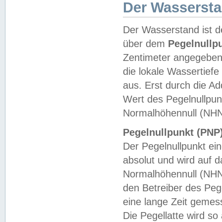
Der Wasserst
Der Wasserstand ist d
über dem
Pegelnullp
Zentimeter angegeben
die lokale Wassertie
aus. Erst durch die A
Wert des Pegelnullpun
Normalhöhennull (NHN
Pegelnullpunkt (PNP)
Der Pegelnullpunkt ei
absolut und wird auf
Normalhöhennull (NHN
den Betreiber des Pege
eine lange Zeit geme
Die Pegellatte wird s