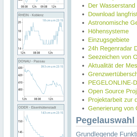
Der Wasserstand
Download langfris
RHEIN - Koblenz
Astronomische Gez
Höhensysteme
Einzugsgebiete
24h Regenradar
Seezeichen von 
DONAU - Passau
Aktualität der Me
Grenzwertübersch
PEGELONLINE-Di
Open Source Projek
Projektarbeit zur
Generierung von 
ODER - Eisenhüttenstadt
Pegelauswahl 
Grundlegende Funkti