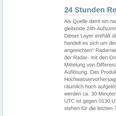
24 Stunden R
Als Quelle dient ein n
gleitende 24h-Aufsum
Dieser Layer enthält
handelt es sich um di
angeeichten“ Radarnie
der Radar- mit den O
Mittelung von Differe
Auflösung. Das Produk
Hochwasservorhersagez
räumlich hoch aufgelö
werden ca. 30 Minuten
UTC ist gegen 0130 UTC
stehen für die letzten