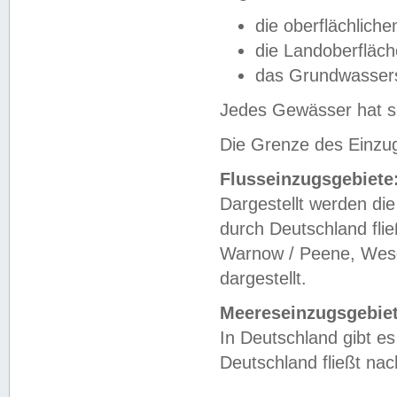
die oberflächlich
die Landoberfläc
das Grundwasser
Jedes Gewässer hat se
Die Grenze des Einzug
Flusseinzugsgebiete
Dargestellt werden die
durch Deutschland fli
Warnow / Peene, Weser
dargestellt.
Meereseinzugsgebiet
In Deutschland gibt 
Deutschland fließt n