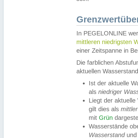
Grenzwertüber
In PEGELONLINE werde
mittleren niedrigsten
einer Zeitspanne in Be
Die farblichen Abstuf
aktuellen Wasserstand
Ist der aktuelle 
als
niedriger Was
Liegt der aktue
gilt dies als
mittle
mit
Grün
dargestel
Wasserstände obe
Wasserstand
und