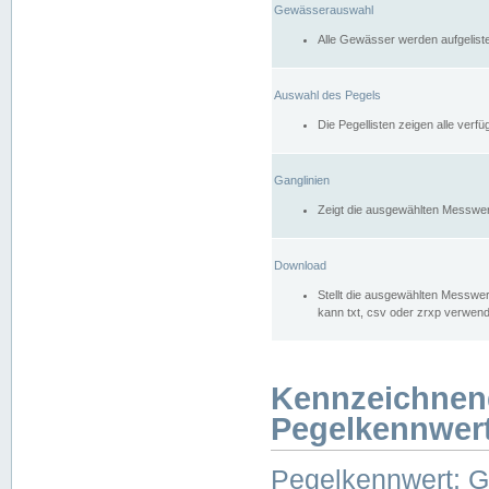
Gewässerauswahl
Alle Gewässer werden aufgelist
Auswahl des Pegels
Die Pegellisten zeigen alle ver
Ganglinien
Zeigt die ausgewählten Messwer
Download
Stellt die ausgewählten Messwer
kann txt, csv oder zrxp verwen
Kennzeichnen
Pegelkennwer
Pegelkennwert: 