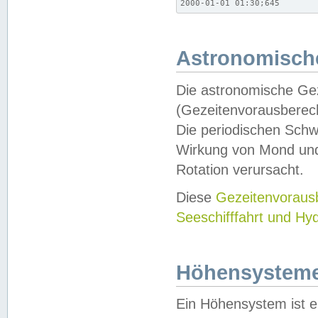
2000-01-01 01:30;645
Astronomische
Die astronomische Gez
(Gezeitenvorausberec
Die periodischen Schw
Wirkung von Mond und
Rotation verursacht.
Diese
Gezeitenvorau
Seeschifffahrt und Hy
Höhensystem
Ein Höhensystem ist e