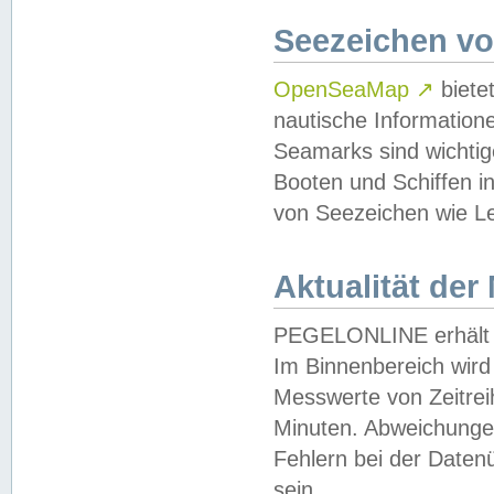
Seezeichen v
OpenSeaMap
↗
biete
nautische Information
Seamarks sind wichtig
Booten und Schiffen i
von Seezeichen wie Le
Aktualität der
PEGELONLINE erhält u
Im Binnenbereich wird 
Messwerte von Zeitreih
Minuten. Abweichungen
Fehlern bei der Daten
sein.