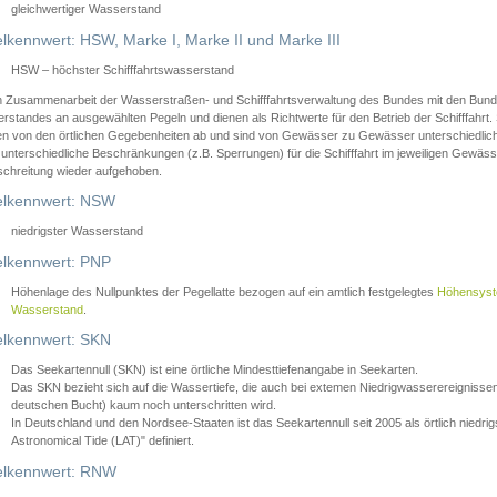
gleichwertiger Wasserstand
lkennwert: HSW, Marke I, Marke II und Marke III
HSW – höchster Schifffahrtswasserstand
in Zusammenarbeit der Wasserstraßen- und Schifffahrtsverwaltung des Bundes mit den Bund
standes an ausgewählten Pegeln und dienen als Richtwerte für den Betrieb der Schifffahrt. 
n von den örtlichen Gegebenheiten ab und sind von Gewässer zu Gewässer unterschiedlich
 unterschiedliche Beschränkungen (z.B. Sperrungen) für die Schifffahrt im jeweiligen Gewäss
schreitung wieder aufgehoben.
lkennwert: NSW
niedrigster Wasserstand
lkennwert: PNP
Höhenlage des Nullpunktes der Pegellatte bezogen auf ein amtlich festgelegtes
Höhensys
Wasserstand
.
lkennwert: SKN
Das Seekartennull (SKN) ist eine örtliche Mindesttiefenangabe in Seekarten.
Das SKN bezieht sich auf die Wassertiefe, die auch bei extemen Niedrigwasserereignissen
deutschen Bucht) kaum noch unterschritten wird.
In Deutschland und den Nordsee-Staaten ist das Seekartennull seit 2005 als örtlich nie
Astronomical Tide (LAT)" definiert.
lkennwert: RNW