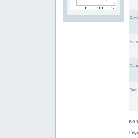
Gewä
Ausw
Gangl
Down
Ken
Pege