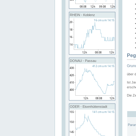
RHEIN - Koblenz
Peg
DONAU - Passau
Grund
über 
Ist Ja
ersche
Die Ze
ODER - Eisenhüttenstadt
Para