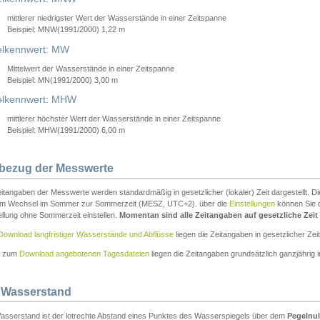
mittlerer niedrigster Wert der Wasserstände in einer Zeitspanne
Beispiel: MNW(1991/2000) 1,22 m
lkennwert: MW
Mittelwert der Wasserstände in einer Zeitspanne
Beispiel: MN(1991/2000) 3,00 m
elkennwert: MHW
mittlerer höchster Wert der Wasserstände in einer Zeitspanne
Beispiel: MHW(1991/2000) 6,00 m
tbezug der Messwerte
itangaben der Messwerte werden standardmäßig in gesetzlicher (lokaler) Zeit dargestellt. D
em Wechsel im Sommer zur Sommerzeit (MESZ, UTC+2). über die
Einstellungen
können Sie d
ellung ohne Sommerzeit einstellen.
Momentan sind alle Zeitangaben auf gesetzliche Zeit e
Download langfristiger Wasserstände und Abflüsse
liegen die Zeitangaben in gesetzlicher Zeit
n zum
Download angebotenen Tagesdateien
liegen die Zeitangaben grundsätzlich ganzjährig in
 Wasserstand
asserstand ist der lotrechte Abstand eines Punktes des Wasserspiegels über dem
Pegelnul