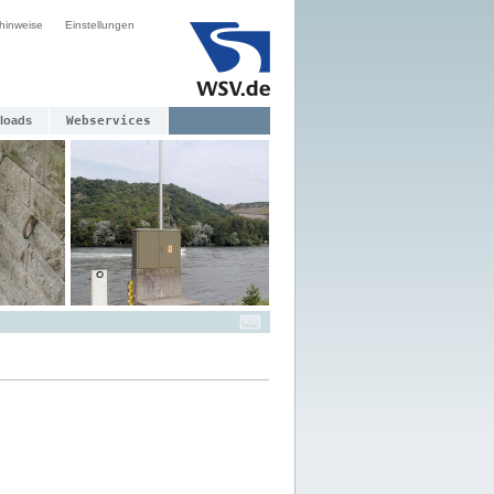
hinweise
Einstellungen
loads
Webservices