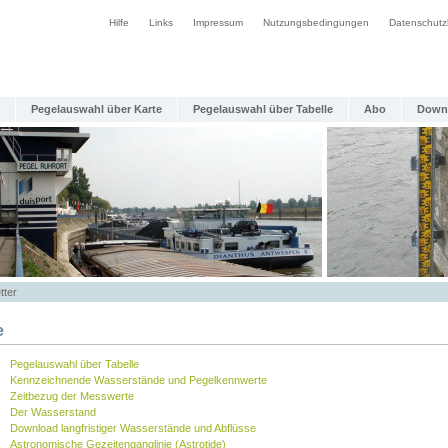
Hilfe
Links
Impressum
Nutzungsbedingungen
Datenschutz
Pegelauswahl über Karte
Pegelauswahl über Tabelle
Abo
Down
tter
e
Pegelauswahl über Tabelle
Kennzeichnende Wasserstände und Pegelkennwerte
Zeitbezug der Messwerte
Der Wasserstand
Download langfristiger Wasserstände und Abflüsse
Astronomische Gezeitenganglinie (Astrotide)