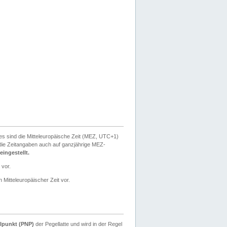
ies sind die Mitteleuropäische Zeit (MEZ, UTC+1)
ie Zeitangaben auch auf ganzjährige MEZ-
ingestellt.
 vor.
 Mitteleuropäischer Zeit vor.
lpunkt (PNP)
der Pegellatte und wird in der Regel