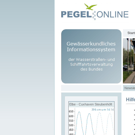
Start
Newsle
Hilf
Elbe - Cuxhaven Steubenhöft