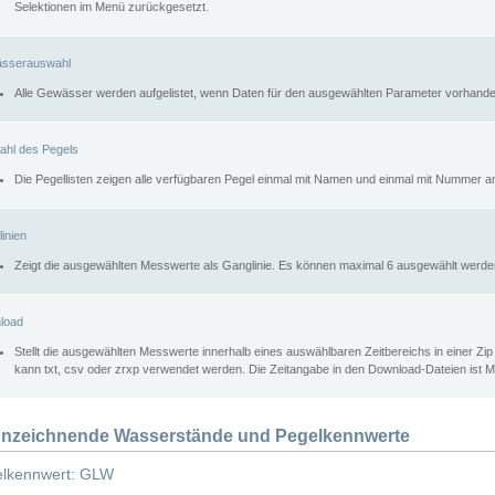
Selektionen im Menü zurückgesetzt.
sserauswahl
Alle Gewässer werden aufgelistet, wenn Daten für den ausgewählten Parameter vorhande
ahl des Pegels
Die Pegellisten zeigen alle verfügbaren Pegel einmal mit Namen und einmal mit Nummer a
inien
Zeigt die ausgewählten Messwerte als Ganglinie. Es können maximal 6 ausgewählt werde
load
Stellt die ausgewählten Messwerte innerhalb eines auswählbaren Zeitbereichs in einer Zi
kann txt, csv oder zrxp verwendet werden. Die Zeitangabe in den Download-Dateien ist 
nzeichnende Wasserstände und Pegelkennwerte
lkennwert: GLW