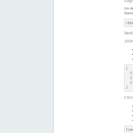
Zugr
Um di
Stamm
ℹ️ Ei
Verf
JSON
[

  {
  {
  {
]
CSV-
tim