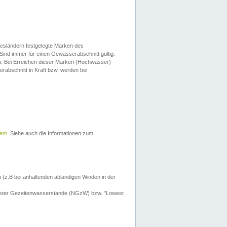
esländern festgelegte Marken des
Sind immer für einen Gewässerabschnitt gültig.
. Bei Erreichen dieser Marken (Hochwasser)
erabschnitt in Kraft bzw. werden bei
tem
. Siehe auch die Informationen zum
 (z.B bei anhaltenden ablandigen Winden in der
drigster Gezeitenwasserstande (NGzW) bzw. "Lowest