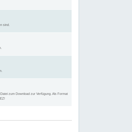
n sind.
n.
n.
p Datei zum Download zur Verfügung. Als Format
MEZ!