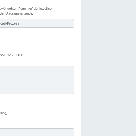
wünschten Pegel. Auf der jeweiligen
 der Diagrammanzeige.
load-Prozess.
MEZ/MESZ zu UTC)
lung)