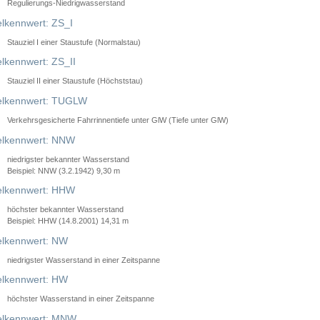
Regulierungs-Niedrigwasserstand
lkennwert: ZS_I
Stauziel I einer Staustufe (Normalstau)
lkennwert: ZS_II
Stauziel II einer Staustufe (Höchststau)
elkennwert: TUGLW
Verkehrsgesicherte Fahrrinnentiefe unter GlW (Tiefe unter GlW)
lkennwert: NNW
niedrigster bekannter Wasserstand
Beispiel: NNW (3.2.1942) 9,30 m
lkennwert: HHW
höchster bekannter Wasserstand
Beispiel: HHW (14.8.2001) 14,31 m
lkennwert: NW
niedrigster Wasserstand in einer Zeitspanne
lkennwert: HW
höchster Wasserstand in einer Zeitspanne
elkennwert: MNW