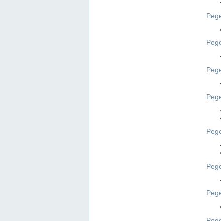
Pege
Pege
Peg
Pege
Pege
Pege
Pege
Peg