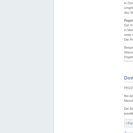
in Ze
umgeb
des W
Pegel
Der P
in Me
unter
Die Pe
Beisp
Wasse
Pegeln
Dow
PEGEL
Bei d
Messf
Die M
jeweil
ℹ️ F