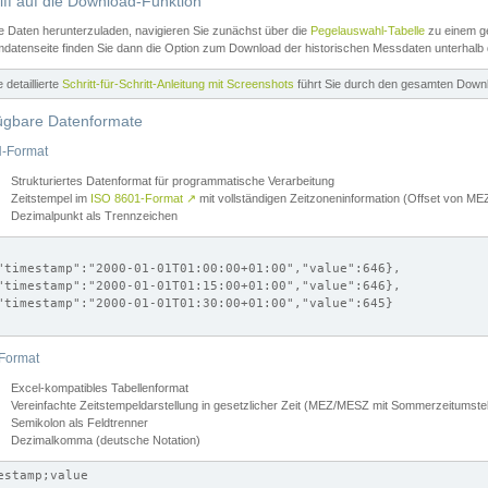
iff auf die Download-Funktion
e Daten herunterzuladen, navigieren Sie zunächst über die
Pegelauswahl-Tabelle
zu einem ge
datenseite finden Sie dann die Option zum Download der historischen Messdaten unterhalb
ne detaillierte
Schritt-für-Schritt-Anleitung mit Screenshots
führt Sie durch den gesamten Down
ügbare Datenformate
-Format
Strukturiertes Datenformat für programmatische Verarbeitung
Zeitstempel im
ISO 8601-Format
↗
mit vollständigen Zeitzoneninformation (Offset von 
Dezimalpunkt als Trennzeichen
"timestamp":"2000-01-01T01:00:00+01:00","value":646},

"timestamp":"2000-01-01T01:15:00+01:00","value":646},

"timestamp":"2000-01-01T01:30:00+01:00","value":645}

Format
Excel-kompatibles Tabellenformat
Vereinfachte Zeitstempeldarstellung in gesetzlicher Zeit (MEZ/MESZ mit Sommerzeitumstel
Semikolon als Feldtrenner
Dezimalkomma (deutsche Notation)
estamp;value
