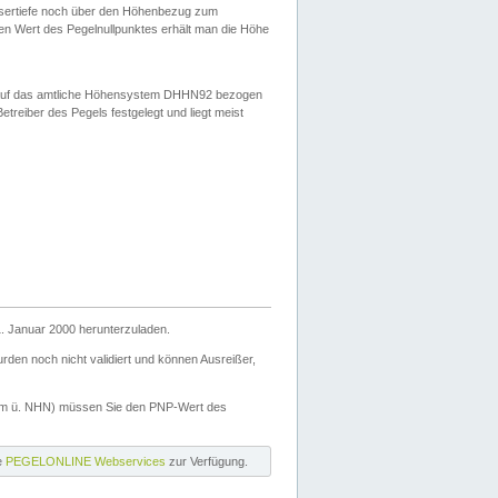
ssertiefe noch über den Höhenbezug zum
en Wert des Pegelnullpunktes erhält man die Höhe
d auf das amtliche Höhensystem DHHN92 bezogen
reiber des Pegels festgelegt und liegt meist
. Januar 2000 herunterzuladen.
den noch nicht validiert und können Ausreißer,
(m ü. NHN) müssen Sie den PNP-Wert des
ie
PEGELONLINE Webservices
zur Verfügung.