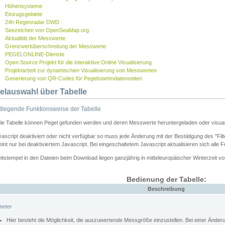
Höhensysteme
Einzugsgebiete
24h Regenradar DWD
Seezeichen von OpenSeaMap.org
Aktualität der Messwerte
Grenzwertüberschreitung der Messwerte
PEGELONLINE-Dienste
Open Source Projekt für die interaktive Online Visualisierung
Projektarbeit zur dynamischen Visualisierung von Messwerten
Generierung von QR-Codes für Pegelstammdatenseiten
elauswahl über Tabelle
legende Funktionsweise der Tabelle
die Tabelle können Pegel gefunden werden und deren Messwerte heruntergeladen oder visuali
vascript deaktiviert oder nicht verfügbar so muss jede Änderung mit der Bestätigung des "Filt
int nur bei deaktiviertem Javascript. Bei eingeschaltetem Javascript aktualisieren sich alle 
itstempel in den Dateien beim Download liegen ganzjährig in mitteleuropäischer Winterzeit vo
Bedienung der Tabelle:
Beschreibung
meter
Hier besteht die Möglichkeit, die auszuwertende Messgröße einzustellen. Bei einer Ände