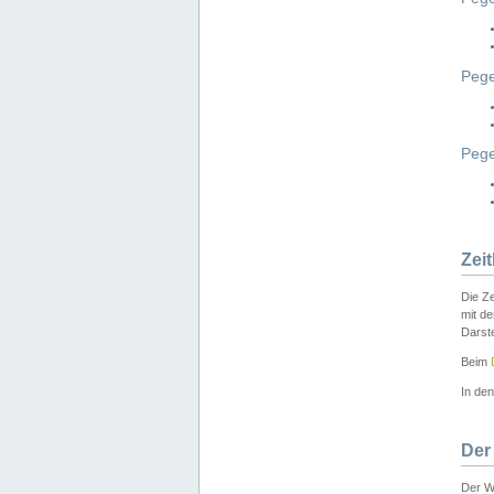
Pege
Peg
Zei
Die Ze
mit d
Darst
Beim
In de
Der
Der W