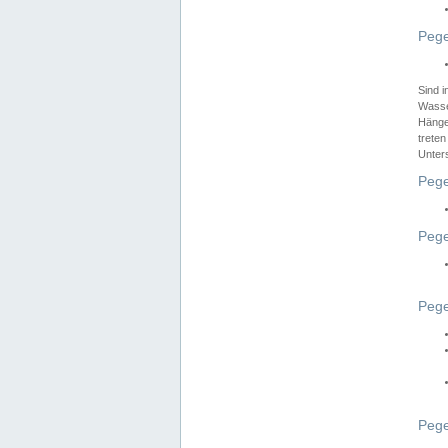
Pege
Sind 
Wasser
Hänge
treten
Unter
Pege
Pege
Pege
Pege