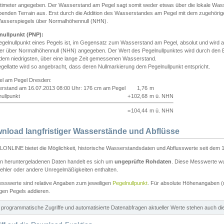
ntimeter angegeben. Der Wasserstand am Pegel sagt somit weder etwas über die lokale Wa
enden Terrain aus. Erst durch die Addition des Wasserstandes am Pegel mit dem zugehörig
asserspiegels über Normalhöhennull (NHN).
nullpunkt (PNP):
egelnullpunkt eines Pegels ist, im Gegensatz zum Wasserstand am Pegel, absolut und wir
ter über Normalhöhennull (NHN) angegeben. Der Wert des Pegelnullpunktes wird durch den Bet
 dem niedrigsten, über eine lange Zeit gemessenen Wasserstand.
gellatte wird so angebracht, dass deren Nullmarkierung dem Pegelnullpunkt entspricht.
iel am Pegel Dresden:
rstand am 16.07.2013 08:00 Uhr: 176 cm am Pegel
1,76
m
ullpunkt
+
102,68
m ü. NHN
=
104,44
m ü. NHN
nload langfristiger Wasserstände und Abflüsse
ONLINE bietet die Möglichkeit, historische Wasserstandsdaten und Abflusswerte seit dem 1
en heruntergeladenen Daten handelt es sich um
ungeprüfte Rohdaten
. Diese Messwerte wur
ehler oder andere Unregelmäßigkeiten enthalten.
esswerte sind relative Angaben zum jeweiligen
Pegelnullpunkt
. Für absolute Höhenangaben 
igen Pegels addieren.
ür programmatische Zugriffe und automatisierte Datenabfragen aktueller Werte stehen auch d