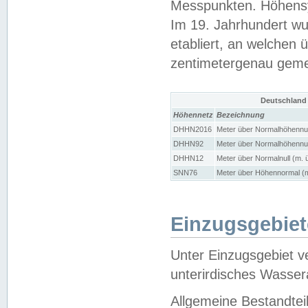
Messpunkten. Höhensy
Im 19. Jahrhundert wu
etabliert, an welchen 
zentimetergenau gem
Deutschland
Höhennetz
Bezeichnung
DHHN2016
Meter über Normalhöhennul
DHHN92
Meter über Normalhöhennul
DHHN12
Meter über Normalnull (m. 
SNN76
Meter über Höhennormal (m
Einzugsgebiet
Unter Einzugsgebiet v
unterirdisches Wasser
Allgemeine Bestandtei