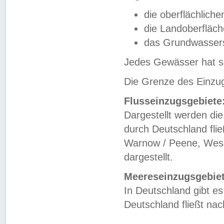
die oberflächlich
die Landoberfläc
das Grundwasser
Jedes Gewässer hat se
Die Grenze des Einzug
Flusseinzugsgebiete
Dargestellt werden die
durch Deutschland fli
Warnow / Peene, Weser
dargestellt.
Meereseinzugsgebiet
In Deutschland gibt 
Deutschland fließt n