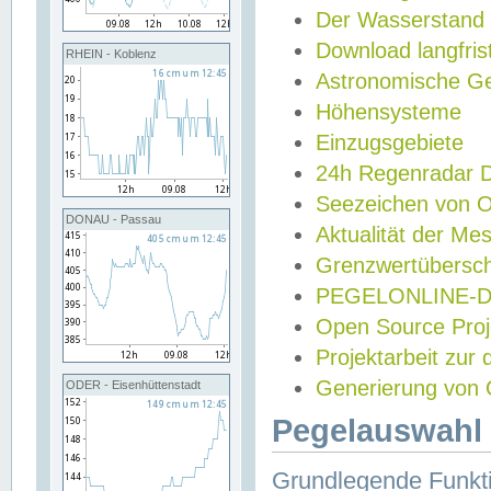
Der Wasserstand
Download langfris
RHEIN - Koblenz
Astronomische Gez
Höhensysteme
Einzugsgebiete
24h Regenradar
Seezeichen von 
DONAU - Passau
Aktualität der Me
Grenzwertübersch
PEGELONLINE-Di
Open Source Projek
Projektarbeit zur
Generierung von 
ODER - Eisenhüttenstadt
Pegelauswahl 
Grundlegende Funkti