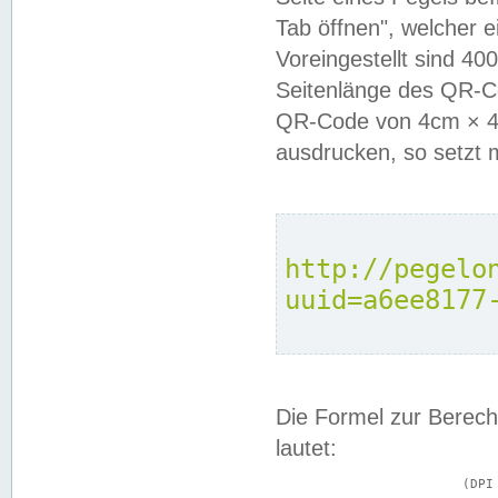
Tab öffnen", welcher 
Voreingestellt sind 4
Seitenlänge des QR-C
QR-Code von 4cm × 4c
ausdrucken, so setzt 
http://pegelo
uuid=a6ee8177
Die Formel zur Berech
lautet:
			(DPI × Druckkantenlänge in cm) ÷ 2,54 = Kantenlänge in Pixel
