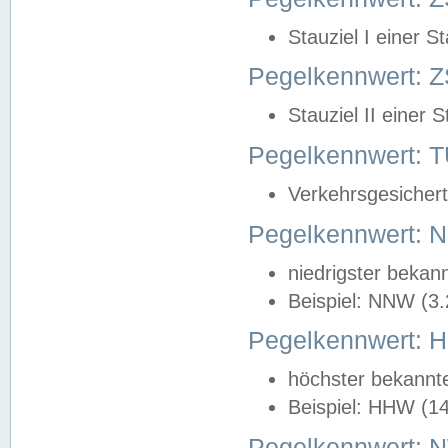
Stauziel I einer S
Pegelkennwert: Z
Stauziel II einer 
Pegelkennwert:
Verkehrsgesichert
Pegelkennwert:
niedrigster bekan
Beispiel: NNW (3
Pegelkennwert:
höchster bekannt
Beispiel: HHW (1
Pegelkennwert: 