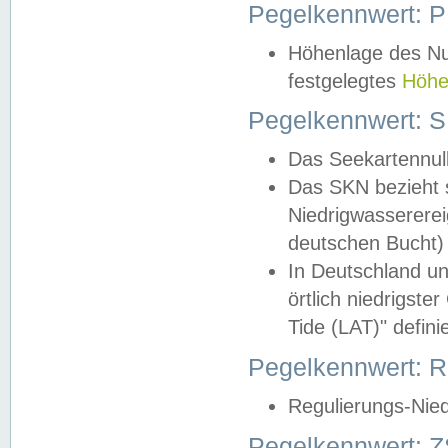
Pegelkennwert: 
Höhenlage des Nul
festgelegtes
Höhe
Pegelkennwert: 
Das Seekartennull
Das SKN bezieht s
Niedrigwassererei
deutschen Bucht) 
In Deutschland un
örtlich niedrigst
Tide (LAT)" definie
Pegelkennwert:
Regulierungs-Nie
Pegelkennwert: Z