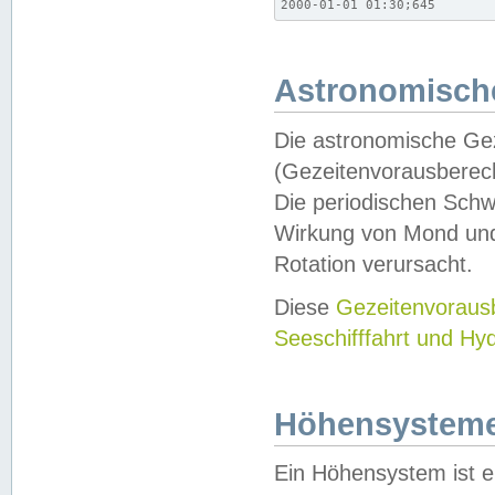
2000-01-01 01:30;645
Astronomische
Die astronomische Gez
(Gezeitenvorausberec
Die periodischen Schw
Wirkung von Mond und
Rotation verursacht.
Diese
Gezeitenvorau
Seeschifffahrt und Hy
Höhensystem
Ein Höhensystem ist e