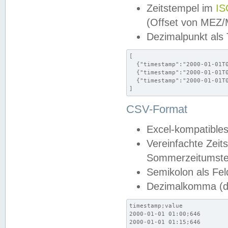
Zeitstempel im
IS
(Offset von MEZ
Dezimalpunkt als
[

  {"timestamp":"2000-01-01T0
  {"timestamp":"2000-01-01T0
  {"timestamp":"2000-01-01T0
]
CSV-Format
Excel-kompatibles
Vereinfachte Zeit
Sommerzeitumstel
Semikolon als Fel
Dezimalkomma (de
timestamp;value

2000-01-01 01:00;646

2000-01-01 01:15;646
