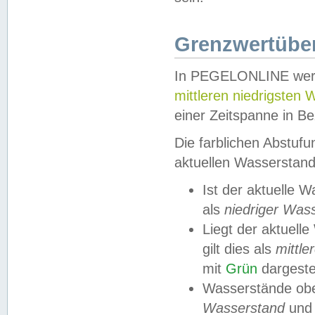
Grenzwertüber
In PEGELONLINE werde
mittleren niedrigsten
einer Zeitspanne in Be
Die farblichen Abstuf
aktuellen Wasserstand
Ist der aktuelle 
als
niedriger Was
Liegt der aktue
gilt dies als
mittle
mit
Grün
dargestel
Wasserstände obe
Wasserstand
und