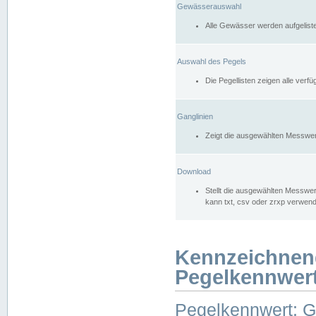
Gewässerauswahl
Alle Gewässer werden aufgelist
Auswahl des Pegels
Die Pegellisten zeigen alle ver
Ganglinien
Zeigt die ausgewählten Messwer
Download
Stellt die ausgewählten Messwer
kann txt, csv oder zrxp verwen
Kennzeichnen
Pegelkennwer
Pegelkennwert: 