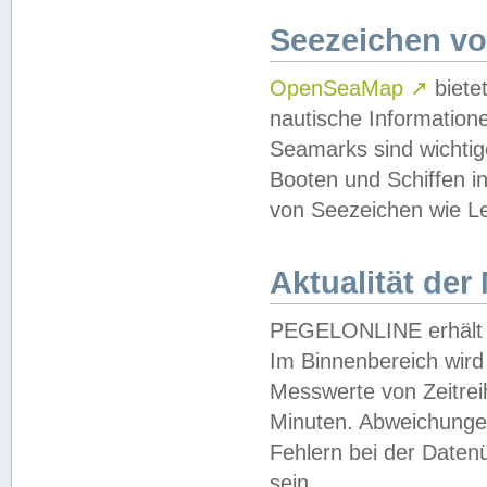
Seezeichen v
OpenSeaMap
↗
biete
nautische Information
Seamarks sind wichtig
Booten und Schiffen i
von Seezeichen wie Le
Aktualität der
PEGELONLINE erhält u
Im Binnenbereich wird 
Messwerte von Zeitreih
Minuten. Abweichungen
Fehlern bei der Daten
sein.