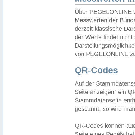
Über PEGELONLINE wer
Messwerten der Bundes
derzeit klassische Da
der Werte findet nicht 
Darstellungsmöglichkei
von PEGELONLINE zu 
QR-Codes
Auf der Stammdatensei
Seite anzeigen" ein Q
Stammdatenseite enthä
gescannt, so wird man
QR-Codes können auc
Seite eines Pegels be