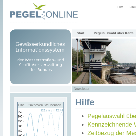
Hilfe
Link
Start
Pegelauswahl über Karte
Newsletter
Hilfe
Elbe - Cuxhaven Steubenhöft
Pegelauswahl übe
Kennzeichnende 
Zeitbezug der Me