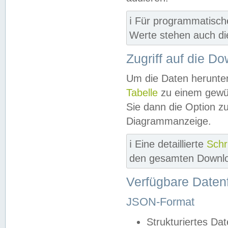
ℹ️ Für programmatisch
Werte stehen auch d
Zugriff auf die D
Um die Daten herunter
Tabelle
zu einem gewün
Sie dann die Option z
Diagrammanzeige.
ℹ️ Eine detaillierte
Schr
den gesamten Downlo
Verfügbare Daten
JSON-Format
Strukturiertes Da