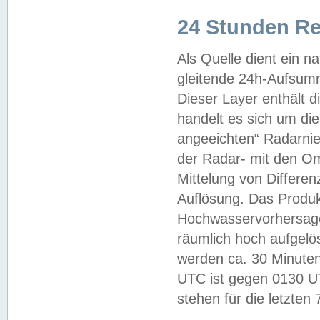
24 Stunden R
Als Quelle dient ein n
gleitende 24h-Aufsum
Dieser Layer enthält
handelt es sich um di
angeeichten“ Radarnie
der Radar- mit den O
Mittelung von Differe
Auflösung. Das Produk
Hochwasservorhersagez
räumlich hoch aufgelö
werden ca. 30 Minuten
UTC ist gegen 0130 UTC
stehen für die letzten