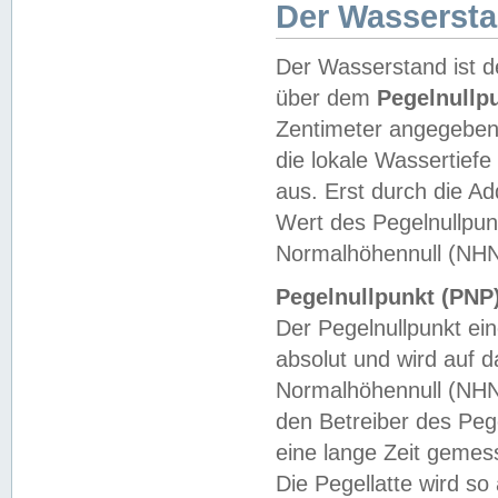
Der Wasserst
Der Wasserstand ist d
über dem
Pegelnullp
Zentimeter angegeben
die lokale Wassertie
aus. Erst durch die A
Wert des Pegelnullpun
Normalhöhennull (NHN
Pegelnullpunkt (PNP)
Der Pegelnullpunkt ei
absolut und wird auf
Normalhöhennull (NHN
den Betreiber des Pege
eine lange Zeit geme
Die Pegellatte wird s