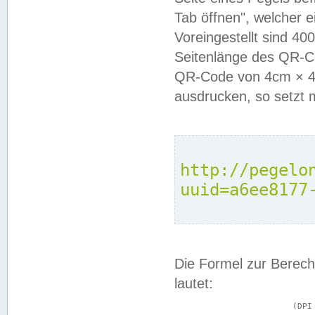
Tab öffnen", welcher 
Voreingestellt sind 4
Seitenlänge des QR-C
QR-Code von 4cm × 4c
ausdrucken, so setzt 
http://pegelo
uuid=a6ee8177
Die Formel zur Berech
lautet:
			(DPI × Druckkantenlänge in cm) ÷ 2,54 = Kantenlänge in Pixel
