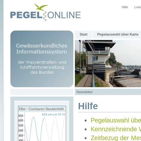
Hilfe
Link
Start
Pegelauswahl über Karte
Newsletter
Hilfe
Elbe - Cuxhaven Steubenhöft
Pegelauswahl übe
Kennzeichnende 
Zeitbezug der Me