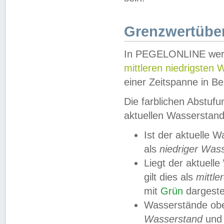
Grenzwertüber
In PEGELONLINE werde
mittleren niedrigsten
einer Zeitspanne in Be
Die farblichen Abstuf
aktuellen Wasserstand
Ist der aktuelle 
als
niedriger Was
Liegt der aktue
gilt dies als
mittle
mit
Grün
dargestel
Wasserstände obe
Wasserstand
und