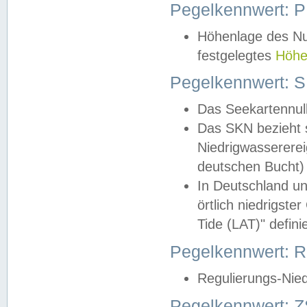
Pegelkennwert: 
Höhenlage des Nul
festgelegtes
Höhe
Pegelkennwert: 
Das Seekartennull
Das SKN bezieht s
Niedrigwassererei
deutschen Bucht) 
In Deutschland un
örtlich niedrigst
Tide (LAT)" definie
Pegelkennwert:
Regulierungs-Nie
Pegelkennwert: Z