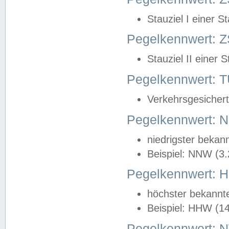
Stauziel I einer S
Pegelkennwert: Z
Stauziel II einer 
Pegelkennwert:
Verkehrsgesichert
Pegelkennwert:
niedrigster bekan
Beispiel: NNW (3
Pegelkennwert:
höchster bekannt
Beispiel: HHW (1
Pegelkennwert: 