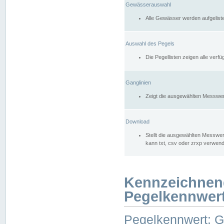
Gewässerauswahl
Alle Gewässer werden aufgelist
Auswahl des Pegels
Die Pegellisten zeigen alle ver
Ganglinien
Zeigt die ausgewählten Messwer
Download
Stellt die ausgewählten Messwer
kann txt, csv oder zrxp verwen
Kennzeichnen
Pegelkennwer
Pegelkennwert: 