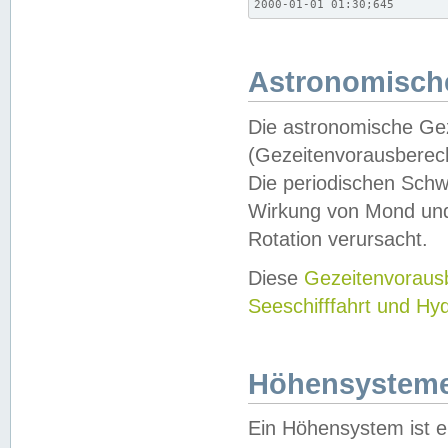
2000-01-01 01:30;645
Astronomische
Die astronomische Gez
(Gezeitenvorausberec
Die periodischen Schw
Wirkung von Mond und
Rotation verursacht.
Diese
Gezeitenvorau
Seeschifffahrt und Hy
Höhensystem
Ein Höhensystem ist e