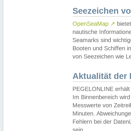
Seezeichen v
OpenSeaMap
↗
biete
nautische Information
Seamarks sind wichtig
Booten und Schiffen i
von Seezeichen wie Le
Aktualität der
PEGELONLINE erhält u
Im Binnenbereich wird 
Messwerte von Zeitreih
Minuten. Abweichungen
Fehlern bei der Daten
sein.