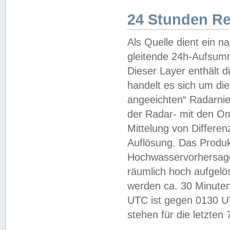
24 Stunden R
Als Quelle dient ein n
gleitende 24h-Aufsum
Dieser Layer enthält
handelt es sich um di
angeeichten“ Radarnie
der Radar- mit den O
Mittelung von Differe
Auflösung. Das Produk
Hochwasservorhersagez
räumlich hoch aufgelö
werden ca. 30 Minuten
UTC ist gegen 0130 UTC
stehen für die letzten