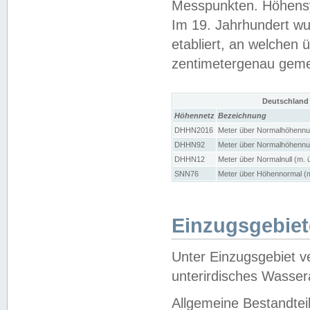
Messpunkten. Höhensy
Im 19. Jahrhundert wu
etabliert, an welchen 
zentimetergenau gem
Deutschland
Höhennetz
Bezeichnung
DHHN2016
Meter über Normalhöhennul
DHHN92
Meter über Normalhöhennul
DHHN12
Meter über Normalnull (m. 
SNN76
Meter über Höhennormal (m
Einzugsgebiet
Unter Einzugsgebiet v
unterirdisches Wasser
Allgemeine Bestandtei