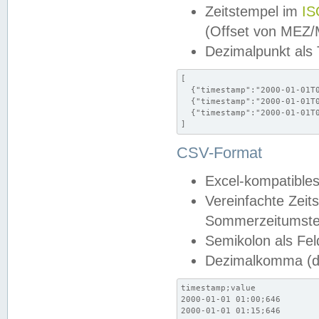
Zeitstempel im
IS
(Offset von MEZ
Dezimalpunkt als
[

  {"timestamp":"2000-01-01T0
  {"timestamp":"2000-01-01T0
  {"timestamp":"2000-01-01T0
]
CSV-Format
Excel-kompatibles
Vereinfachte Zeit
Sommerzeitumstel
Semikolon als Fel
Dezimalkomma (de
timestamp;value

2000-01-01 01:00;646

2000-01-01 01:15;646
