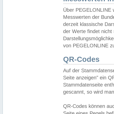
Über PEGELONLINE wer
Messwerten der Bundes
derzeit klassische Da
der Werte findet nicht 
Darstellungsmöglichkei
von PEGELONLINE zu 
QR-Codes
Auf der Stammdatensei
Seite anzeigen" ein Q
Stammdatenseite enthä
gescannt, so wird man
QR-Codes können auc
Seite eines Pegels be