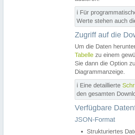
ℹ️ Für programmatisch
Werte stehen auch d
Zugriff auf die D
Um die Daten herunter
Tabelle
zu einem gewün
Sie dann die Option z
Diagrammanzeige.
ℹ️ Eine detaillierte
Schr
den gesamten Downlo
Verfügbare Daten
JSON-Format
Strukturiertes Da