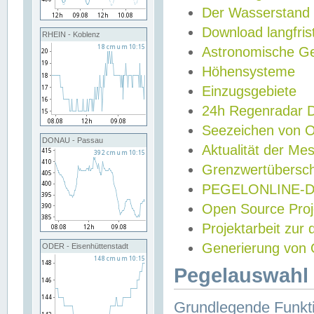
Der Wasserstand
Download langfris
RHEIN - Koblenz
Astronomische Gez
Höhensysteme
Einzugsgebiete
24h Regenradar
Seezeichen von 
DONAU - Passau
Aktualität der Me
Grenzwertübersch
PEGELONLINE-Di
Open Source Projek
Projektarbeit zur
Generierung von 
ODER - Eisenhüttenstadt
Pegelauswahl 
Grundlegende Funkti