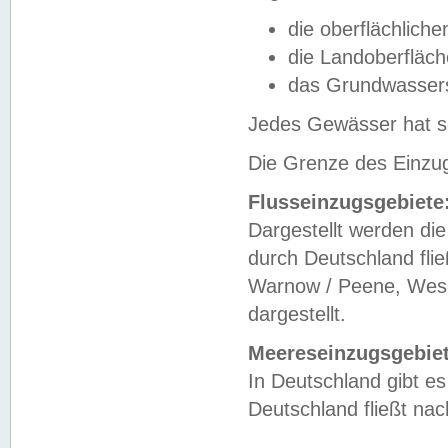
die oberflächlich
die Landoberfläc
das Grundwasser
Jedes Gewässer hat se
Die Grenze des Einzug
Flusseinzugsgebiete
Dargestellt werden die
durch Deutschland fli
Warnow / Peene, Weser
dargestellt.
Meereseinzugsgebiet
In Deutschland gibt 
Deutschland fließt n