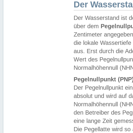
Der Wasserst
Der Wasserstand ist d
über dem
Pegelnullp
Zentimeter angegeben
die lokale Wassertie
aus. Erst durch die A
Wert des Pegelnullpun
Normalhöhennull (NHN
Pegelnullpunkt (PNP)
Der Pegelnullpunkt ei
absolut und wird auf
Normalhöhennull (NHN
den Betreiber des Pege
eine lange Zeit geme
Die Pegellatte wird s