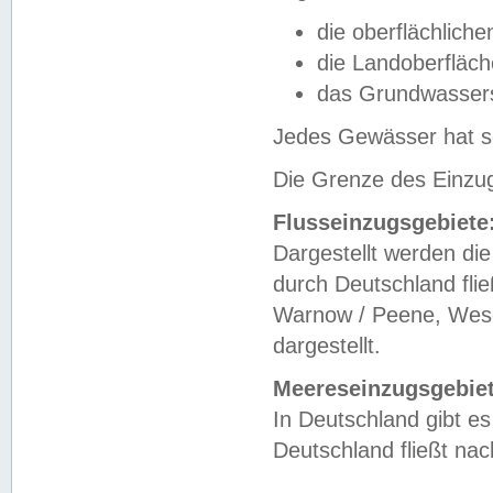
die oberflächlich
die Landoberfläc
das Grundwasser
Jedes Gewässer hat se
Die Grenze des Einzug
Flusseinzugsgebiete
Dargestellt werden die
durch Deutschland fli
Warnow / Peene, Weser
dargestellt.
Meereseinzugsgebiet
In Deutschland gibt 
Deutschland fließt n