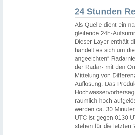
24 Stunden R
Als Quelle dient ein n
gleitende 24h-Aufsum
Dieser Layer enthält
handelt es sich um di
angeeichten“ Radarnie
der Radar- mit den O
Mittelung von Differe
Auflösung. Das Produk
Hochwasservorhersagez
räumlich hoch aufgelö
werden ca. 30 Minuten
UTC ist gegen 0130 UTC
stehen für die letzten