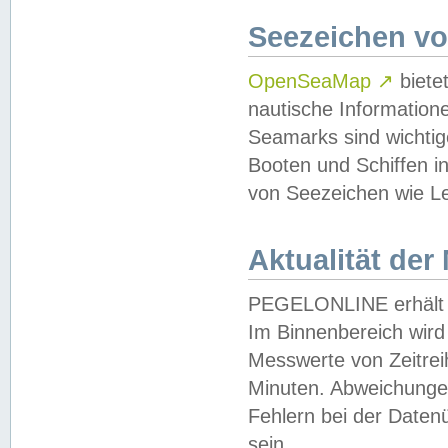
Seezeichen v
OpenSeaMap
↗
biete
nautische Information
Seamarks sind wichtig
Booten und Schiffen i
von Seezeichen wie Le
Aktualität der
PEGELONLINE erhält u
Im Binnenbereich wird 
Messwerte von Zeitreih
Minuten. Abweichungen
Fehlern bei der Daten
sein.