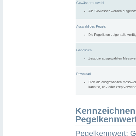
Gewässerauswahl
Alle Gewässer werden aufgelist
Auswahl des Pegels
Die Pegellisten zeigen alle ver
Ganglinien
Zeigt die ausgewählten Messwer
Download
Stellt die ausgewählten Messwer
kann txt, csv oder zrxp verwen
Kennzeichnen
Pegelkennwer
Pegelkennwert: 