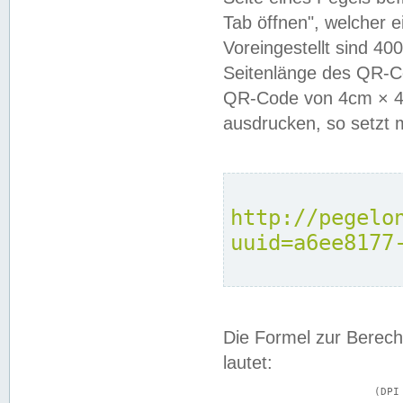
Tab öffnen", welcher 
Voreingestellt sind 4
Seitenlänge des QR-C
QR-Code von 4cm × 4c
ausdrucken, so setzt 
http://pegelo
uuid=a6ee8177
Die Formel zur Berech
lautet:
			(DPI × Druckkantenlänge in cm) ÷ 2,54 = Kantenlänge in Pixel
