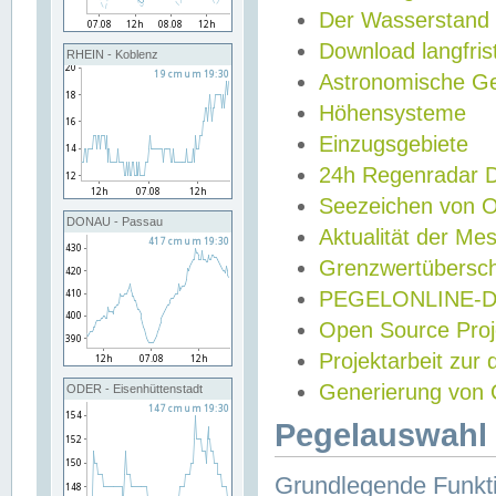
Der Wasserstand
Download langfris
RHEIN - Koblenz
Astronomische Gez
Höhensysteme
Einzugsgebiete
24h Regenradar
Seezeichen von 
DONAU - Passau
Aktualität der Me
Grenzwertübersch
PEGELONLINE-Di
Open Source Projek
Projektarbeit zur
Generierung von 
ODER - Eisenhüttenstadt
Pegelauswahl 
Grundlegende Funkti