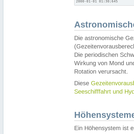
2000-01-01 01:30;645
Astronomische
Die astronomische Gez
(Gezeitenvorausberec
Die periodischen Schw
Wirkung von Mond und
Rotation verursacht.
Diese
Gezeitenvorau
Seeschifffahrt und Hy
Höhensystem
Ein Höhensystem ist e