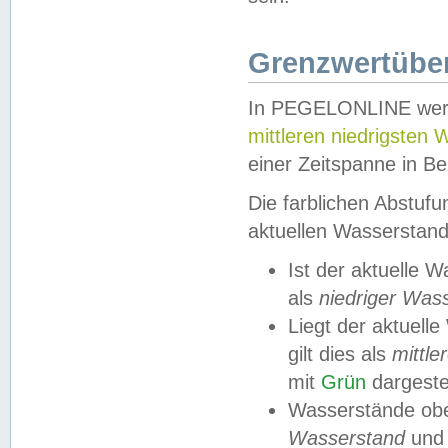
Grenzwertüber
In PEGELONLINE werde
mittleren niedrigsten
einer Zeitspanne in Be
Die farblichen Abstuf
aktuellen Wasserstand
Ist der aktuelle 
als
niedriger Was
Liegt der aktue
gilt dies als
mittle
mit
Grün
dargestel
Wasserstände obe
Wasserstand
und