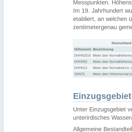
Messpunkten. Höhensy
Im 19. Jahrhundert wu
etabliert, an welchen 
zentimetergenau gem
Deutschland
Höhennetz
Bezeichnung
DHHN2016
Meter über Normalhöhennul
DHHN92
Meter über Normalhöhennul
DHHN12
Meter über Normalnull (m. 
SNN76
Meter über Höhennormal (m
Einzugsgebiet
Unter Einzugsgebiet v
unterirdisches Wasser
Allgemeine Bestandtei