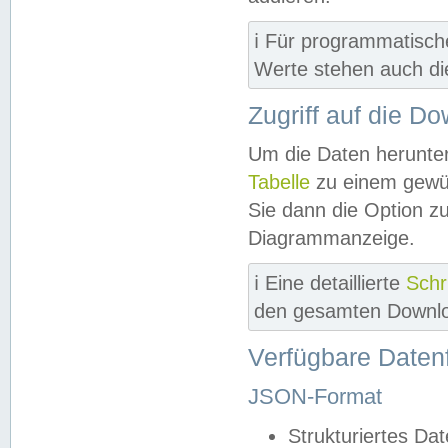
ℹ️ Für programmatisch
Werte stehen auch d
Zugriff auf die D
Um die Daten herunter
Tabelle
zu einem gewün
Sie dann die Option z
Diagrammanzeige.
ℹ️ Eine detaillierte
Schr
den gesamten Downlo
Verfügbare Daten
JSON-Format
Strukturiertes Da