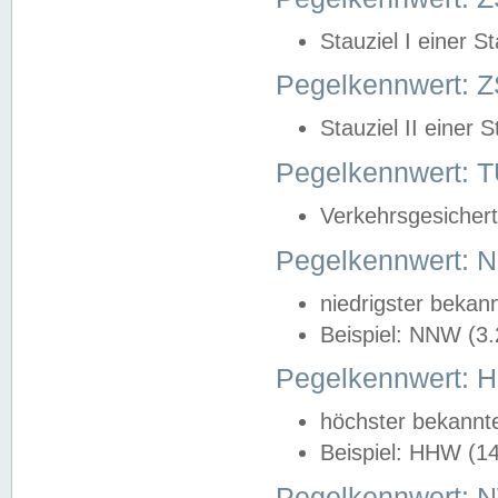
Stauziel I einer S
Pegelkennwert: Z
Stauziel II einer 
Pegelkennwert:
Verkehrsgesichert
Pegelkennwert:
niedrigster bekan
Beispiel: NNW (3
Pegelkennwert:
höchster bekannt
Beispiel: HHW (1
Pegelkennwert: 