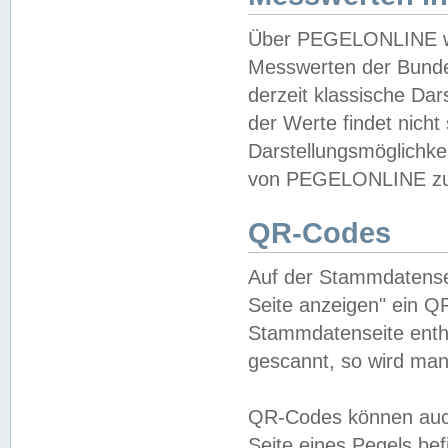
Über PEGELONLINE wer
Messwerten der Bundes
derzeit klassische Da
der Werte findet nicht 
Darstellungsmöglichkei
von PEGELONLINE zu 
QR-Codes
Auf der Stammdatensei
Seite anzeigen" ein Q
Stammdatenseite enthä
gescannt, so wird man
QR-Codes können auc
Seite eines Pegels be