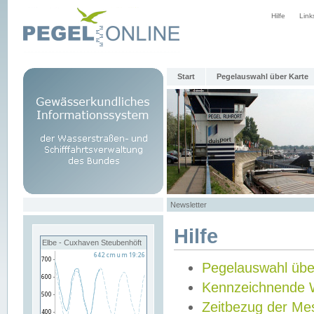
Hilfe
Link
Start
Pegelauswahl über Karte
Newsletter
Hilfe
Elbe - Cuxhaven Steubenhöft
Pegelauswahl übe
Kennzeichnende 
Zeitbezug der Me