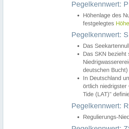
Pegelkennwert: 
Höhenlage des Nul
festgelegtes
Höhe
Pegelkennwert: 
Das Seekartennull
Das SKN bezieht s
Niedrigwassererei
deutschen Bucht) 
In Deutschland un
örtlich niedrigst
Tide (LAT)" definie
Pegelkennwert:
Regulierungs-Nie
Pegelkennwert: Z