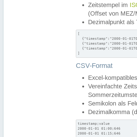
Zeitstempel im
IS
(Offset von MEZ
Dezimalpunkt als
[

  {"timestamp":"2000-01-01T0
  {"timestamp":"2000-01-01T0
  {"timestamp":"2000-01-01T0
]
CSV-Format
Excel-kompatibles
Vereinfachte Zeit
Sommerzeitumstel
Semikolon als Fel
Dezimalkomma (de
timestamp;value

2000-01-01 01:00;646

2000-01-01 01:15;646
