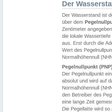
Der Wasserst
Der Wasserstand ist d
über dem
Pegelnullp
Zentimeter angegeben
die lokale Wassertie
aus. Erst durch die A
Wert des Pegelnullpun
Normalhöhennull (NHN
Pegelnullpunkt (PNP)
Der Pegelnullpunkt ei
absolut und wird auf
Normalhöhennull (NHN
den Betreiber des Pege
eine lange Zeit geme
Die Pegellatte wird s