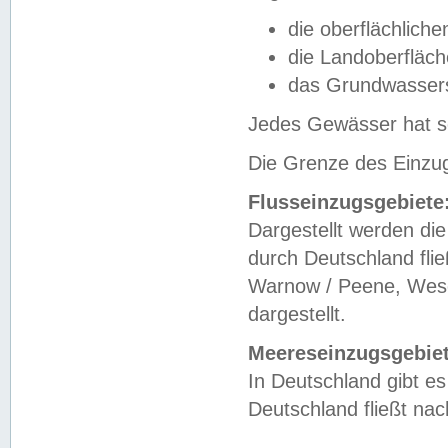
die oberflächlich
die Landoberfläc
das Grundwasser
Jedes Gewässer hat se
Die Grenze des Einzug
Flusseinzugsgebiete
Dargestellt werden die
durch Deutschland fli
Warnow / Peene, Weser
dargestellt.
Meereseinzugsgebiet
In Deutschland gibt 
Deutschland fließt n