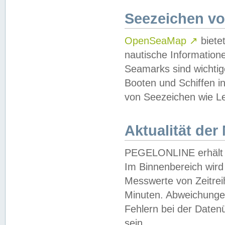
Seezeichen v
OpenSeaMap
↗
biete
nautische Information
Seamarks sind wichtig
Booten und Schiffen i
von Seezeichen wie Le
Aktualität der
PEGELONLINE erhält u
Im Binnenbereich wird 
Messwerte von Zeitreih
Minuten. Abweichungen
Fehlern bei der Daten
sein.