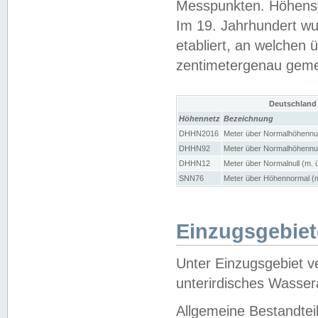
Messpunkten. Höhensy
Im 19. Jahrhundert wu
etabliert, an welchen 
zentimetergenau gem
Deutschland
Höhennetz
Bezeichnung
DHHN2016
Meter über Normalhöhennul
DHHN92
Meter über Normalhöhennul
DHHN12
Meter über Normalnull (m. 
SNN76
Meter über Höhennormal (m
Einzugsgebiet
Unter Einzugsgebiet v
unterirdisches Wasser
Allgemeine Bestandtei