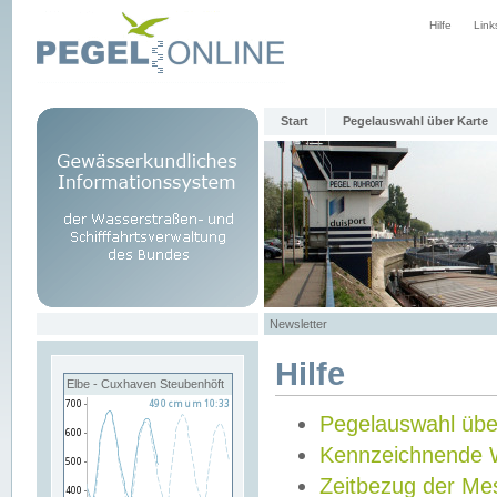
Hilfe
Link
Start
Pegelauswahl über Karte
Newsletter
Hilfe
Elbe - Cuxhaven Steubenhöft
Pegelauswahl übe
Kennzeichnende 
Zeitbezug der Me