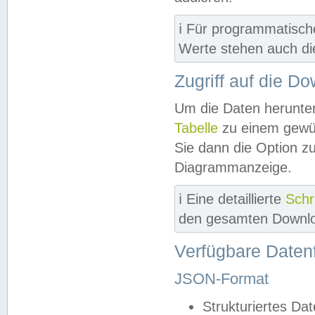
ℹ️ Für programmatisch
Werte stehen auch d
Zugriff auf die D
Um die Daten herunter
Tabelle
zu einem gewün
Sie dann die Option z
Diagrammanzeige.
ℹ️ Eine detaillierte
Schr
den gesamten Downlo
Verfügbare Daten
JSON-Format
Strukturiertes Da