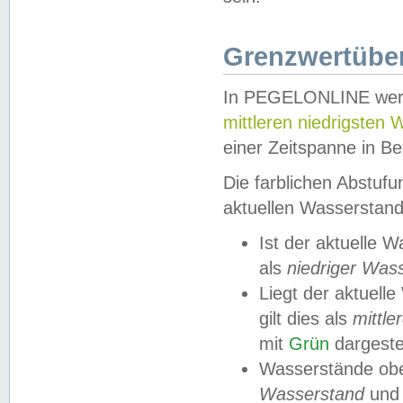
Grenzwertüber
In PEGELONLINE werde
mittleren niedrigsten
einer Zeitspanne in Be
Die farblichen Abstuf
aktuellen Wasserstand
Ist der aktuelle 
als
niedriger Was
Liegt der aktue
gilt dies als
mittle
mit
Grün
dargestel
Wasserstände obe
Wasserstand
und