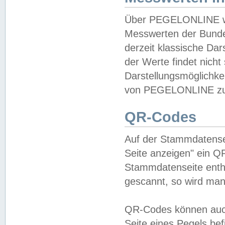
Über PEGELONLINE wer
Messwerten der Bundes
derzeit klassische Da
der Werte findet nicht 
Darstellungsmöglichkei
von PEGELONLINE zu 
QR-Codes
Auf der Stammdatensei
Seite anzeigen" ein Q
Stammdatenseite enthä
gescannt, so wird man
QR-Codes können auc
Seite eines Pegels be