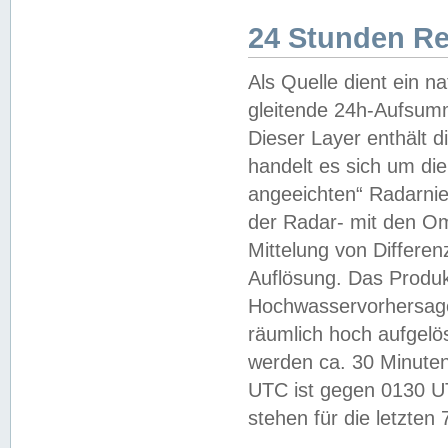
24 Stunden R
Als Quelle dient ein n
gleitende 24h-Aufsum
Dieser Layer enthält
handelt es sich um di
angeeichten“ Radarnie
der Radar- mit den O
Mittelung von Differe
Auflösung. Das Produk
Hochwasservorhersagez
räumlich hoch aufgelö
werden ca. 30 Minuten
UTC ist gegen 0130 UTC
stehen für die letzten