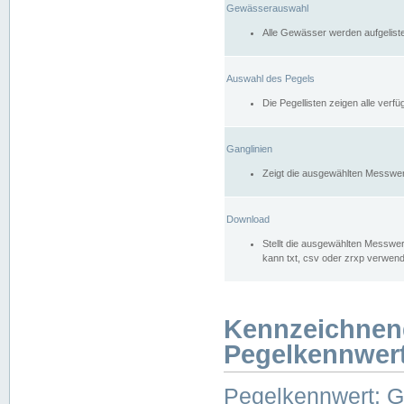
Gewässerauswahl
Alle Gewässer werden aufgelist
Auswahl des Pegels
Die Pegellisten zeigen alle ver
Ganglinien
Zeigt die ausgewählten Messwer
Download
Stellt die ausgewählten Messwer
kann txt, csv oder zrxp verwen
Kennzeichnen
Pegelkennwer
Pegelkennwert: 