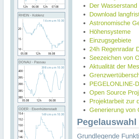
Der Wasserstand
Download langfris
RHEIN - Koblenz
Astronomische Gez
Höhensysteme
Einzugsgebiete
24h Regenradar
Seezeichen von 
DONAU - Passau
Aktualität der Me
Grenzwertübersch
PEGELONLINE-Di
Open Source Projek
Projektarbeit zur
Generierung von 
ODER - Eisenhüttenstadt
Pegelauswahl 
Grundlegende Funkti