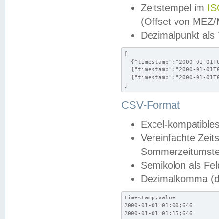
Zeitstempel im
IS
(Offset von MEZ
Dezimalpunkt als
[

  {"timestamp":"2000-01-01T0
  {"timestamp":"2000-01-01T0
  {"timestamp":"2000-01-01T0
]
CSV-Format
Excel-kompatibles
Vereinfachte Zeit
Sommerzeitumstel
Semikolon als Fel
Dezimalkomma (de
timestamp;value

2000-01-01 01:00;646

2000-01-01 01:15;646
