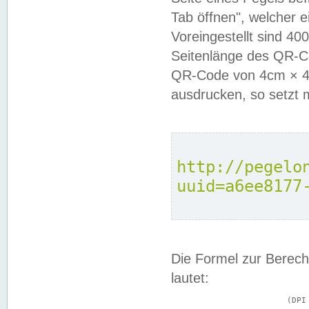
Tab öffnen", welcher 
Voreingestellt sind 4
Seitenlänge des QR-C
QR-Code von 4cm × 4c
ausdrucken, so setzt 
http://pegelo
uuid=a6ee8177
Die Formel zur Berech
lautet:
			(DPI × Druckkantenlänge in cm) ÷ 2,54 = Kantenlänge in Pixel
