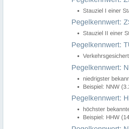
Stauziel I einer S
Pegelkennwert: Z
Stauziel II einer 
Pegelkennwert:
Verkehrsgesichert
Pegelkennwert:
niedrigster bekan
Beispiel: NNW (3
Pegelkennwert:
höchster bekannt
Beispiel: HHW (1
Pegelkennwert: 