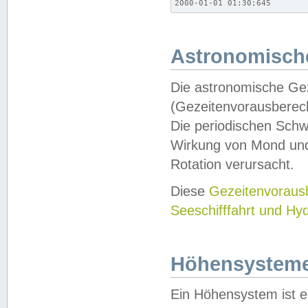
2000-01-01 01:30;645
Astronomische
Die astronomische Gez
(Gezeitenvorausberec
Die periodischen Schw
Wirkung von Mond und
Rotation verursacht.
Diese
Gezeitenvorau
Seeschifffahrt und Hy
Höhensystem
Ein Höhensystem ist e