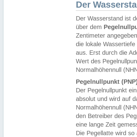
Der Wasserst
Der Wasserstand ist d
über dem
Pegelnullp
Zentimeter angegeben
die lokale Wassertie
aus. Erst durch die A
Wert des Pegelnullpun
Normalhöhennull (NHN
Pegelnullpunkt (PNP)
Der Pegelnullpunkt ei
absolut und wird auf
Normalhöhennull (NHN
den Betreiber des Pege
eine lange Zeit geme
Die Pegellatte wird s