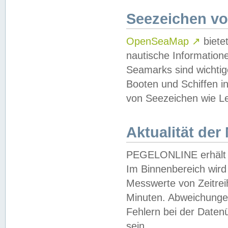
Seezeichen v
OpenSeaMap
↗
biete
nautische Information
Seamarks sind wichtig
Booten und Schiffen i
von Seezeichen wie Le
Aktualität der
PEGELONLINE erhält u
Im Binnenbereich wird 
Messwerte von Zeitreih
Minuten. Abweichungen
Fehlern bei der Daten
sein.