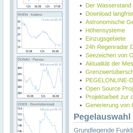
Der Wasserstand
Download langfris
RHEIN - Koblenz
Astronomische Gez
Höhensysteme
Einzugsgebiete
24h Regenradar
Seezeichen von 
DONAU - Passau
Aktualität der Me
Grenzwertübersch
PEGELONLINE-Di
Open Source Projek
Projektarbeit zur
Generierung von 
ODER - Eisenhüttenstadt
Pegelauswahl 
Grundlegende Funkti