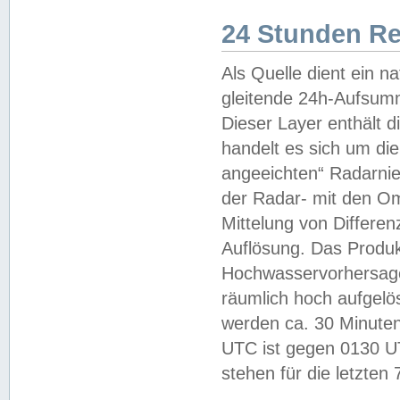
24 Stunden R
Als Quelle dient ein n
gleitende 24h-Aufsum
Dieser Layer enthält
handelt es sich um di
angeeichten“ Radarnie
der Radar- mit den O
Mittelung von Differe
Auflösung. Das Produk
Hochwasservorhersagez
räumlich hoch aufgelö
werden ca. 30 Minuten
UTC ist gegen 0130 UTC
stehen für die letzten