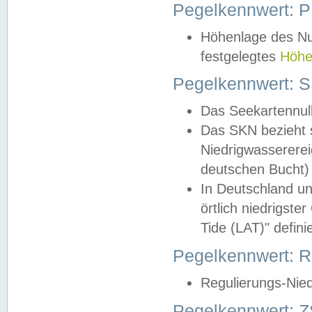
Pegelkennwert: 
Höhenlage des Nul
festgelegtes
Höhe
Pegelkennwert: 
Das Seekartennull
Das SKN bezieht s
Niedrigwassererei
deutschen Bucht) 
In Deutschland un
örtlich niedrigst
Tide (LAT)" definie
Pegelkennwert:
Regulierungs-Nie
Pegelkennwert: Z