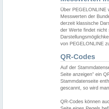
Über PEGELONLINE wer
Messwerten der Bundes
derzeit klassische Da
der Werte findet nicht 
Darstellungsmöglichkei
von PEGELONLINE zu 
QR-Codes
Auf der Stammdatensei
Seite anzeigen" ein Q
Stammdatenseite enthä
gescannt, so wird man
QR-Codes können auc
Seite eines Pegels be