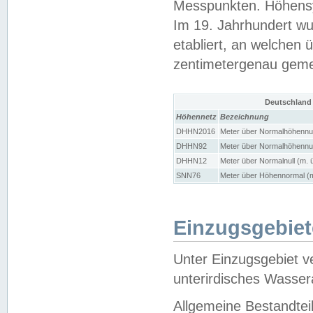
Messpunkten. Höhensy
Im 19. Jahrhundert wu
etabliert, an welchen 
zentimetergenau gem
Deutschland
Höhennetz
Bezeichnung
DHHN2016
Meter über Normalhöhennul
DHHN92
Meter über Normalhöhennul
DHHN12
Meter über Normalnull (m. 
SNN76
Meter über Höhennormal (m
Einzugsgebiet
Unter Einzugsgebiet v
unterirdisches Wasser
Allgemeine Bestandtei