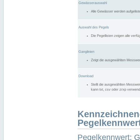
Gewässerauswahl
Alle Gewässer werden aufgelist
Auswahl des Pegels
Die Pegellisten zeigen alle ver
Ganglinien
Zeigt die ausgewählten Messwer
Download
Stellt die ausgewählten Messwer
kann txt, csv oder zrxp verwen
Kennzeichnen
Pegelkennwer
Pegelkennwert: 