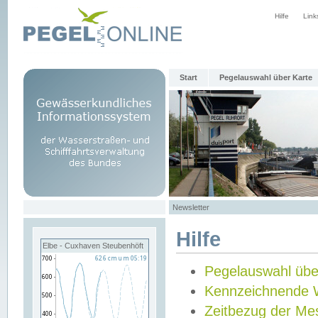
Hilfe
Link
Start
Pegelauswahl über Karte
Newsletter
Hilfe
Elbe - Cuxhaven Steubenhöft
Pegelauswahl übe
Kennzeichnende 
Zeitbezug der Me