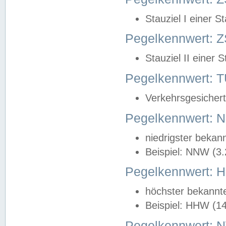
Stauziel I einer S
Pegelkennwert: Z
Stauziel II einer 
Pegelkennwert:
Verkehrsgesichert
Pegelkennwert:
niedrigster bekan
Beispiel: NNW (3
Pegelkennwert:
höchster bekannt
Beispiel: HHW (1
Pegelkennwert: 