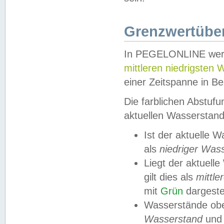
Grenzwertüber
In PEGELONLINE werde
mittleren niedrigsten
einer Zeitspanne in Be
Die farblichen Abstuf
aktuellen Wasserstand
Ist der aktuelle 
als
niedriger Was
Liegt der aktue
gilt dies als
mittle
mit
Grün
dargestel
Wasserstände obe
Wasserstand
und