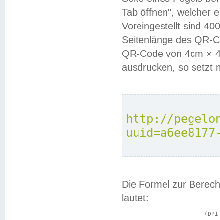
Tab öffnen", welcher 
Voreingestellt sind 4
Seitenlänge des QR-C
QR-Code von 4cm × 4c
ausdrucken, so setzt 
http://pegelo
uuid=a6ee8177
Die Formel zur Berech
lautet:
			(DPI × Druckkantenlänge in cm) ÷ 2,54 = Kantenlänge in Pixel
