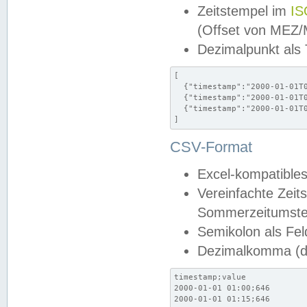
Zeitstempel im
IS
(Offset von MEZ
Dezimalpunkt als
[

  {"timestamp":"2000-01-01T0
  {"timestamp":"2000-01-01T0
  {"timestamp":"2000-01-01T0
]
CSV-Format
Excel-kompatibles
Vereinfachte Zeit
Sommerzeitumstel
Semikolon als Fel
Dezimalkomma (de
timestamp;value

2000-01-01 01:00;646

2000-01-01 01:15;646
