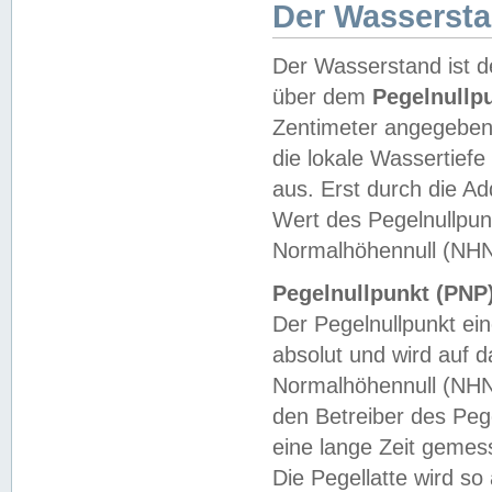
Der Wasserst
Der Wasserstand ist d
über dem
Pegelnullp
Zentimeter angegeben
die lokale Wassertie
aus. Erst durch die A
Wert des Pegelnullpun
Normalhöhennull (NHN
Pegelnullpunkt (PNP)
Der Pegelnullpunkt ei
absolut und wird auf
Normalhöhennull (NHN
den Betreiber des Pege
eine lange Zeit geme
Die Pegellatte wird s