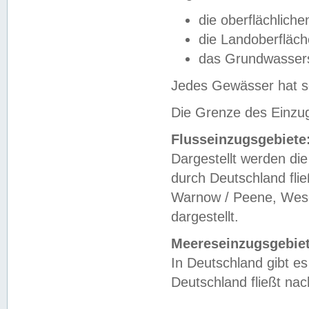
die oberflächlich
die Landoberfläc
das Grundwasser
Jedes Gewässer hat se
Die Grenze des Einzug
Flusseinzugsgebiete
Dargestellt werden die
durch Deutschland fli
Warnow / Peene, Weser
dargestellt.
Meereseinzugsgebiet
In Deutschland gibt 
Deutschland fließt n