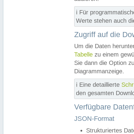
ℹ️ Für programmatisch
Werte stehen auch d
Zugriff auf die D
Um die Daten herunter
Tabelle
zu einem gewün
Sie dann die Option z
Diagrammanzeige.
ℹ️ Eine detaillierte
Schr
den gesamten Downlo
Verfügbare Daten
JSON-Format
Strukturiertes Da