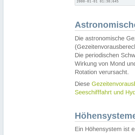
2000-01-01 01:30;645
Astronomische
Die astronomische Gez
(Gezeitenvorausberec
Die periodischen Schw
Wirkung von Mond und
Rotation verursacht.
Diese
Gezeitenvorau
Seeschifffahrt und Hy
Höhensystem
Ein Höhensystem ist e