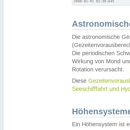
2000-01-01 01:30;645
Astronomische
Die astronomische Gez
(Gezeitenvorausberec
Die periodischen Schw
Wirkung von Mond und
Rotation verursacht.
Diese
Gezeitenvorau
Seeschifffahrt und Hy
Höhensystem
Ein Höhensystem ist e