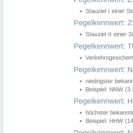
Stauziel I einer S
Pegelkennwert: Z
Stauziel II einer 
Pegelkennwert:
Verkehrsgesichert
Pegelkennwert:
niedrigster bekan
Beispiel: NNW (3
Pegelkennwert:
höchster bekannt
Beispiel: HHW (1
Pegelkennwert: 