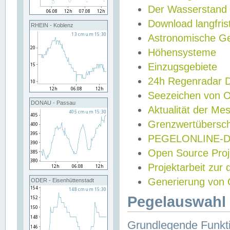
Der Wasserstand
Download langfris
RHEIN - Koblenz
Astronomische Gez
Höhensysteme
Einzugsgebiete
24h Regenradar
Seezeichen von 
DONAU - Passau
Aktualität der Me
Grenzwertübersch
PEGELONLINE-Di
Open Source Projek
Projektarbeit zur
Generierung von 
ODER - Eisenhüttenstadt
Pegelauswahl 
Grundlegende Funkti