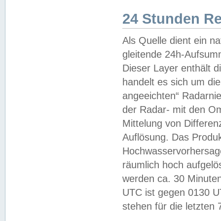
24 Stunden R
Als Quelle dient ein n
gleitende 24h-Aufsum
Dieser Layer enthält
handelt es sich um di
angeeichten“ Radarnie
der Radar- mit den O
Mittelung von Differe
Auflösung. Das Produk
Hochwasservorhersagez
räumlich hoch aufgelö
werden ca. 30 Minuten
UTC ist gegen 0130 UTC
stehen für die letzten