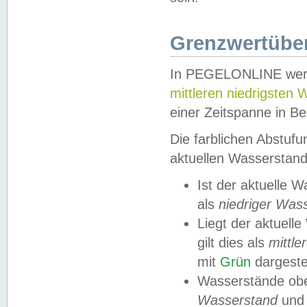
Grenzwertüber
In PEGELONLINE werde
mittleren niedrigsten
einer Zeitspanne in Be
Die farblichen Abstuf
aktuellen Wasserstand
Ist der aktuelle 
als
niedriger Was
Liegt der aktue
gilt dies als
mittle
mit
Grün
dargestel
Wasserstände obe
Wasserstand
und