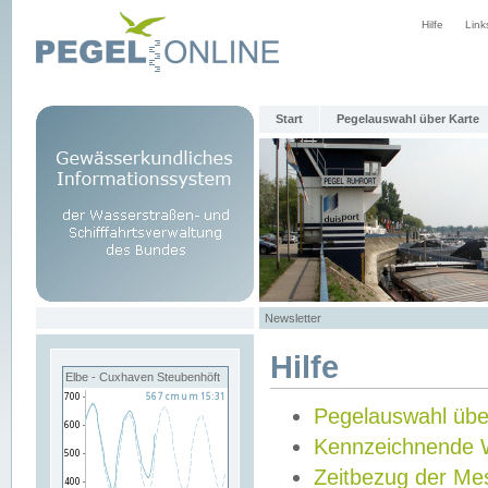
Hilfe
Link
Start
Pegelauswahl über Karte
Newsletter
Hilfe
Elbe - Cuxhaven Steubenhöft
Pegelauswahl übe
Kennzeichnende 
Zeitbezug der Me