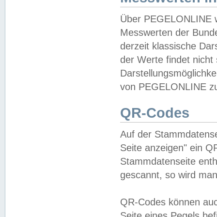
Über PEGELONLINE wer
Messwerten der Bundes
derzeit klassische Da
der Werte findet nicht 
Darstellungsmöglichkei
von PEGELONLINE zu 
QR-Codes
Auf der Stammdatensei
Seite anzeigen" ein Q
Stammdatenseite enthä
gescannt, so wird man
QR-Codes können auc
Seite eines Pegels be