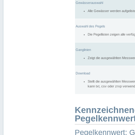
Gewässerauswahl
Alle Gewässer werden aufgelist
Auswahl des Pegels
Die Pegellisten zeigen alle ver
Ganglinien
Zeigt die ausgewählten Messwer
Download
Stellt die ausgewählten Messwer
kann txt, csv oder zrxp verwen
Kennzeichnen
Pegelkennwer
Pegelkennwert: 