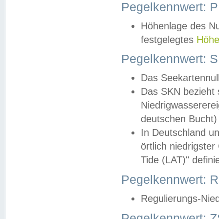
Pegelkennwert: 
Höhenlage des Nul
festgelegtes
Höhe
Pegelkennwert: 
Das Seekartennull
Das SKN bezieht s
Niedrigwassererei
deutschen Bucht) 
In Deutschland un
örtlich niedrigst
Tide (LAT)" definie
Pegelkennwert:
Regulierungs-Nie
Pegelkennwert: Z