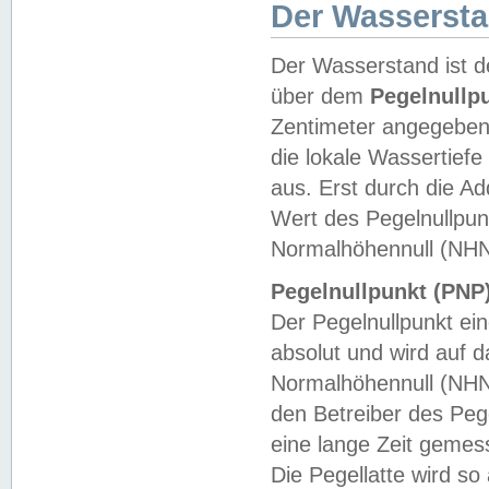
Der Wasserst
Der Wasserstand ist d
über dem
Pegelnullp
Zentimeter angegeben
die lokale Wassertie
aus. Erst durch die A
Wert des Pegelnullpun
Normalhöhennull (NHN
Pegelnullpunkt (PNP)
Der Pegelnullpunkt ei
absolut und wird auf
Normalhöhennull (NHN
den Betreiber des Pege
eine lange Zeit geme
Die Pegellatte wird s