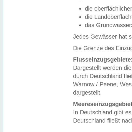
die oberflächlich
die Landoberfläc
das Grundwasser
Jedes Gewässer hat se
Die Grenze des Einzug
Flusseinzugsgebiete
Dargestellt werden die
durch Deutschland fli
Warnow / Peene, Weser
dargestellt.
Meereseinzugsgebiet
In Deutschland gibt 
Deutschland fließt n