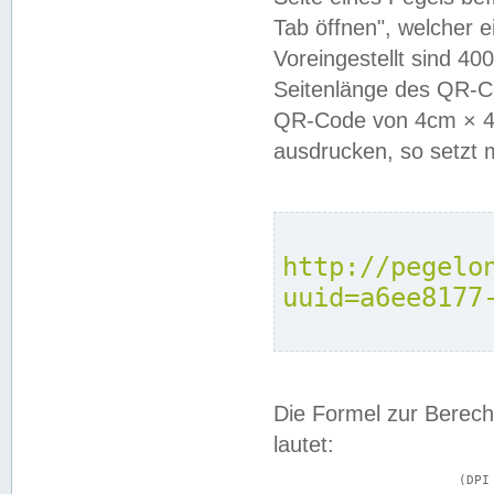
Tab öffnen", welcher 
Voreingestellt sind 4
Seitenlänge des QR-C
QR-Code von 4cm × 4c
ausdrucken, so setzt 
http://pegelo
uuid=a6ee8177
Die Formel zur Berech
lautet:
			(DPI × Druckkantenlänge in cm) ÷ 2,54 = Kantenlänge in Pixel
