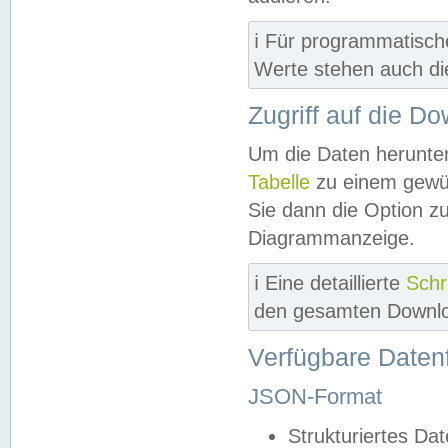
ℹ️ Für programmatisch
Werte stehen auch d
Zugriff auf die D
Um die Daten herunter
Tabelle
zu einem gewün
Sie dann die Option z
Diagrammanzeige.
ℹ️ Eine detaillierte
Schr
den gesamten Downlo
Verfügbare Daten
JSON-Format
Strukturiertes Da