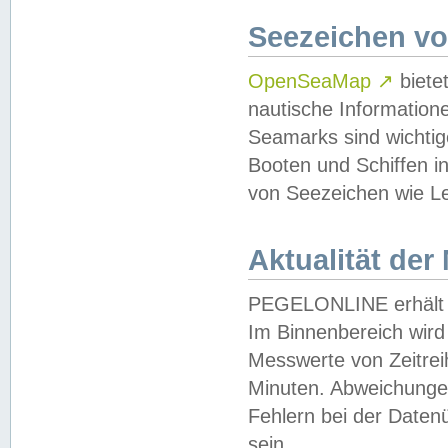
Seezeichen v
OpenSeaMap
↗
biete
nautische Information
Seamarks sind wichtig
Booten und Schiffen i
von Seezeichen wie Le
Aktualität der
PEGELONLINE erhält u
Im Binnenbereich wird 
Messwerte von Zeitreih
Minuten. Abweichungen
Fehlern bei der Daten
sein.