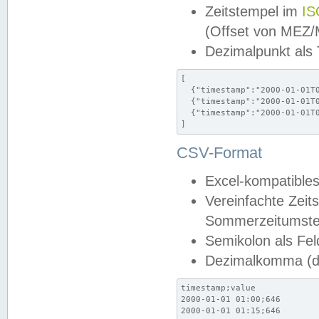
Zeitstempel im
IS
(Offset von MEZ
Dezimalpunkt als
[

  {"timestamp":"2000-01-01T0
  {"timestamp":"2000-01-01T0
  {"timestamp":"2000-01-01T0
]
CSV-Format
Excel-kompatibles
Vereinfachte Zeit
Sommerzeitumstel
Semikolon als Fel
Dezimalkomma (de
timestamp;value

2000-01-01 01:00;646

2000-01-01 01:15;646
