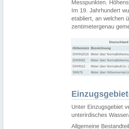
Messpunkten. Höhensy
Im 19. Jahrhundert wu
etabliert, an welchen 
zentimetergenau gem
Deutschland
Höhennetz
Bezeichnung
DHHN2016
Meter über Normalhöhennul
DHHN92
Meter über Normalhöhennul
DHHN12
Meter über Normalnull (m. 
SNN76
Meter über Höhennormal (m
Einzugsgebiet
Unter Einzugsgebiet v
unterirdisches Wasser
Allgemeine Bestandtei