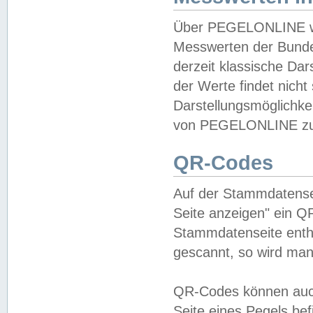
Über PEGELONLINE wer
Messwerten der Bundes
derzeit klassische Da
der Werte findet nicht 
Darstellungsmöglichkei
von PEGELONLINE zu 
QR-Codes
Auf der Stammdatensei
Seite anzeigen" ein Q
Stammdatenseite enthä
gescannt, so wird man
QR-Codes können auc
Seite eines Pegels be