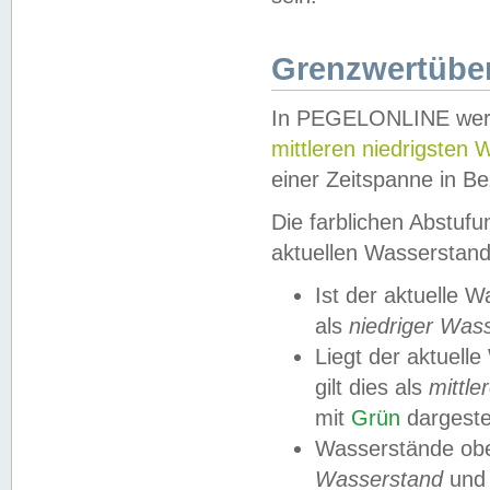
Grenzwertüber
In PEGELONLINE werde
mittleren niedrigsten
einer Zeitspanne in Be
Die farblichen Abstuf
aktuellen Wasserstand
Ist der aktuelle 
als
niedriger Was
Liegt der aktue
gilt dies als
mittle
mit
Grün
dargestel
Wasserstände obe
Wasserstand
und