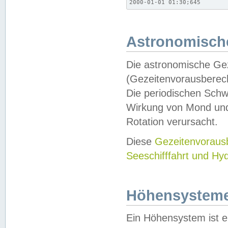
2000-01-01 01:30;645
Astronomische
Die astronomische Gez
(Gezeitenvorausberec
Die periodischen Schw
Wirkung von Mond und
Rotation verursacht.
Diese
Gezeitenvorau
Seeschifffahrt und Hy
Höhensystem
Ein Höhensystem ist e