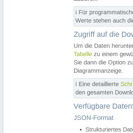
ℹ️ Für programmatisch
Werte stehen auch d
Zugriff auf die D
Um die Daten herunter
Tabelle
zu einem gewün
Sie dann die Option z
Diagrammanzeige.
ℹ️ Eine detaillierte
Schr
den gesamten Downlo
Verfügbare Daten
JSON-Format
Strukturiertes Da