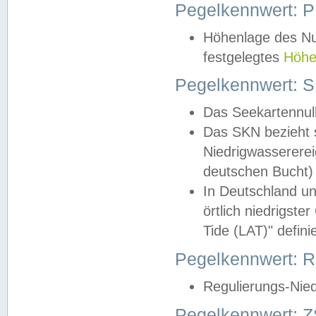
Pegelkennwert: 
Höhenlage des Nul
festgelegtes
Höhe
Pegelkennwert: 
Das Seekartennull
Das SKN bezieht s
Niedrigwassererei
deutschen Bucht) 
In Deutschland un
örtlich niedrigst
Tide (LAT)" definie
Pegelkennwert:
Regulierungs-Nie
Pegelkennwert: Z