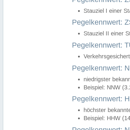
Stauziel I einer S
Pegelkennwert: Z
Stauziel II einer 
Pegelkennwert:
Verkehrsgesichert
Pegelkennwert:
niedrigster bekan
Beispiel: NNW (3
Pegelkennwert:
höchster bekannt
Beispiel: HHW (1
Pegelkennwert: 