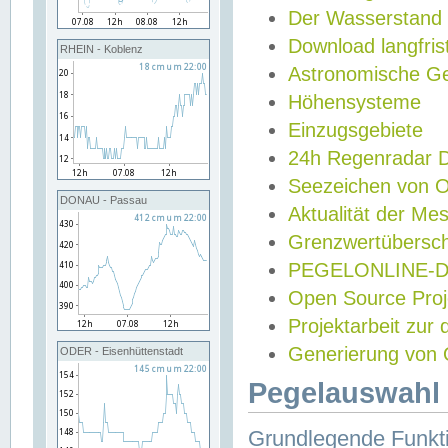
Der Wasserstand
Download langfris
RHEIN - Koblenz
Astronomische Gez
Höhensysteme
Einzugsgebiete
24h Regenradar
Seezeichen von 
DONAU - Passau
Aktualität der Me
Grenzwertübersch
PEGELONLINE-Di
Open Source Projek
Projektarbeit zur
Generierung von 
ODER - Eisenhüttenstadt
Pegelauswahl 
Grundlegende Funkti