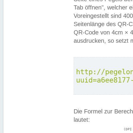
Tab öffnen", welcher 
Voreingestellt sind 4
Seitenlänge des QR-C
QR-Code von 4cm × 4c
ausdrucken, so setzt 
http://pegelo
uuid=a6ee8177
Die Formel zur Berech
lautet:
			(DPI × Druckkantenlänge in cm) ÷ 2,54 = Kantenlänge in Pixel
