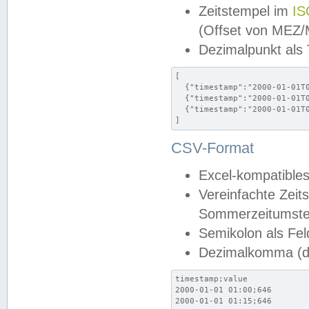
Zeitstempel im
IS
(Offset von MEZ
Dezimalpunkt als
[

  {"timestamp":"2000-01-01T0
  {"timestamp":"2000-01-01T0
  {"timestamp":"2000-01-01T0
]
CSV-Format
Excel-kompatibles
Vereinfachte Zeit
Sommerzeitumstel
Semikolon als Fel
Dezimalkomma (de
timestamp;value

2000-01-01 01:00;646

2000-01-01 01:15;646
