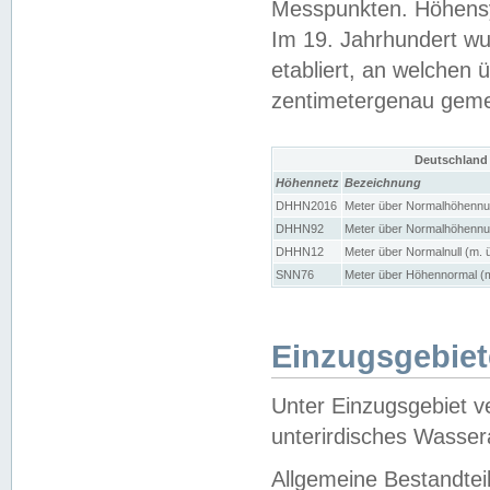
Messpunkten. Höhensy
Im 19. Jahrhundert wu
etabliert, an welchen 
zentimetergenau gem
Deutschland
Höhennetz
Bezeichnung
DHHN2016
Meter über Normalhöhennul
DHHN92
Meter über Normalhöhennul
DHHN12
Meter über Normalnull (m. 
SNN76
Meter über Höhennormal (m
Einzugsgebiet
Unter Einzugsgebiet v
unterirdisches Wasser
Allgemeine Bestandtei