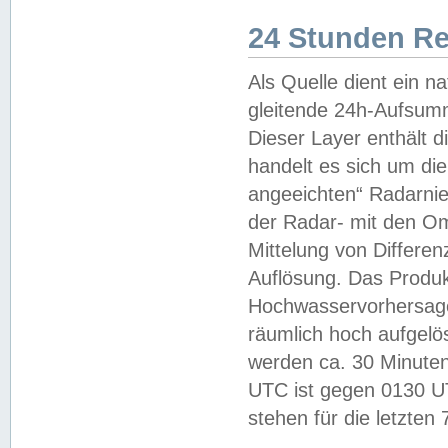
24 Stunden R
Als Quelle dient ein n
gleitende 24h-Aufsum
Dieser Layer enthält
handelt es sich um di
angeeichten“ Radarnie
der Radar- mit den O
Mittelung von Differe
Auflösung. Das Produk
Hochwasservorhersagez
räumlich hoch aufgelö
werden ca. 30 Minuten
UTC ist gegen 0130 UTC
stehen für die letzten