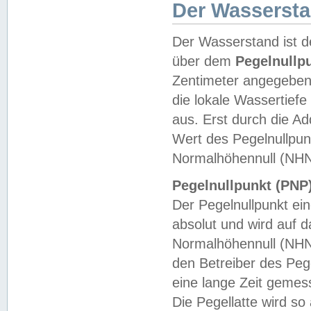
Der Wasserst
Der Wasserstand ist d
über dem
Pegelnullp
Zentimeter angegeben
die lokale Wassertie
aus. Erst durch die A
Wert des Pegelnullpun
Normalhöhennull (NHN
Pegelnullpunkt (PNP)
Der Pegelnullpunkt ei
absolut und wird auf
Normalhöhennull (NHN
den Betreiber des Pege
eine lange Zeit geme
Die Pegellatte wird s