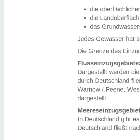
die oberflächlich
die Landoberfläc
das Grundwasser
Jedes Gewässer hat se
Die Grenze des Einzug
Flusseinzugsgebiete
Dargestellt werden die
durch Deutschland fli
Warnow / Peene, Weser
dargestellt.
Meereseinzugsgebiet
In Deutschland gibt 
Deutschland fließt n