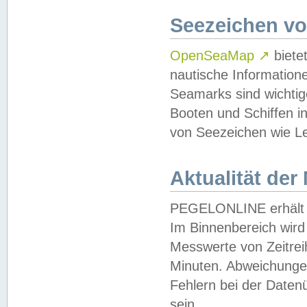
Seezeichen v
OpenSeaMap
↗
biete
nautische Information
Seamarks sind wichtig
Booten und Schiffen i
von Seezeichen wie Le
Aktualität der
PEGELONLINE erhält u
Im Binnenbereich wird 
Messwerte von Zeitreih
Minuten. Abweichungen
Fehlern bei der Daten
sein.