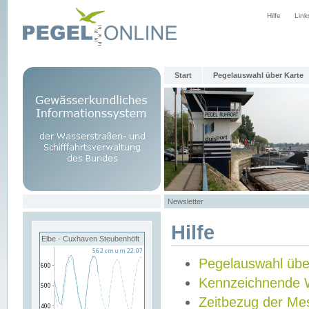
Hilfe
Link
Start
Pegelauswahl über Karte
Newsletter
Hilfe
Elbe - Cuxhaven Steubenhöft
Pegelauswahl übe
Kennzeichnende 
Zeitbezug der Me