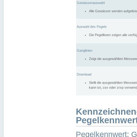
Gewässerauswahl
Alle Gewässer werden aufgelist
Auswahl des Pegels
Die Pegellisten zeigen alle ver
Ganglinien
Zeigt die ausgewählten Messwer
Download
Stellt die ausgewählten Messwer
kann txt, csv oder zrxp verwen
Kennzeichnen
Pegelkennwer
Pegelkennwert: 