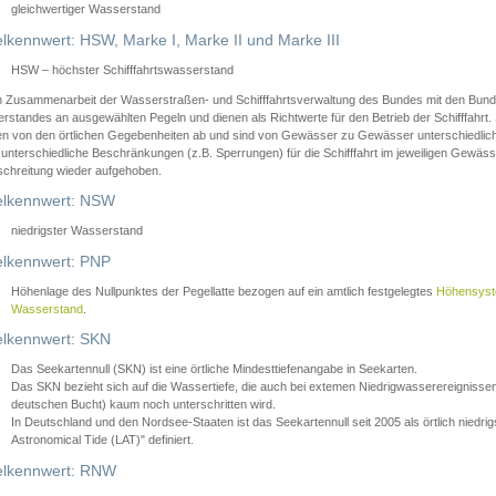
gleichwertiger Wasserstand
lkennwert: HSW, Marke I, Marke II und Marke III
HSW – höchster Schifffahrtswasserstand
in Zusammenarbeit der Wasserstraßen- und Schifffahrtsverwaltung des Bundes mit den Bund
standes an ausgewählten Pegeln und dienen als Richtwerte für den Betrieb der Schifffahrt. 
n von den örtlichen Gegebenheiten ab und sind von Gewässer zu Gewässer unterschiedlich
 unterschiedliche Beschränkungen (z.B. Sperrungen) für die Schifffahrt im jeweiligen Gewäss
schreitung wieder aufgehoben.
lkennwert: NSW
niedrigster Wasserstand
lkennwert: PNP
Höhenlage des Nullpunktes der Pegellatte bezogen auf ein amtlich festgelegtes
Höhensys
Wasserstand
.
lkennwert: SKN
Das Seekartennull (SKN) ist eine örtliche Mindesttiefenangabe in Seekarten.
Das SKN bezieht sich auf die Wassertiefe, die auch bei extemen Niedrigwasserereignissen
deutschen Bucht) kaum noch unterschritten wird.
In Deutschland und den Nordsee-Staaten ist das Seekartennull seit 2005 als örtlich nie
Astronomical Tide (LAT)" definiert.
lkennwert: RNW