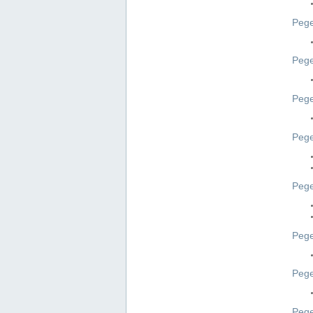
Pege
Pege
Peg
Pege
Pege
Pege
Pege
Peg