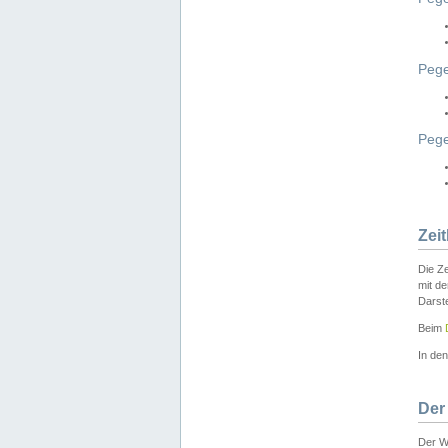
Pege
Peg
Zei
Die Ze
mit d
Darst
Beim
In de
Der
Der W