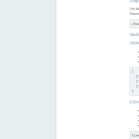
Zugr
Um di
Stamm
ℹ️ Ei
Verf
JSON
[

  {
  {
  {
]
CSV-
tim