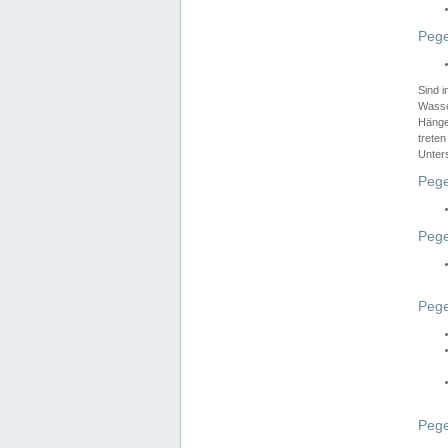
Pege
Sind 
Wasser
Hänge
treten
Unter
Pege
Pege
Pege
Pege