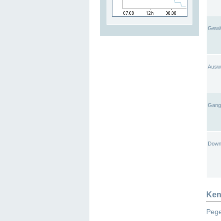
Gewä
Ausw
Gangl
Down
Ken
Pege