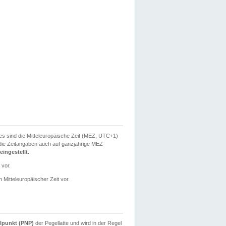
ies sind die Mitteleuropäische Zeit (MEZ, UTC+1)
ie Zeitangaben auch auf ganzjährige MEZ-
ingestellt.
 vor.
 Mitteleuropäischer Zeit vor.
lpunkt (PNP)
der Pegellatte und wird in der Regel