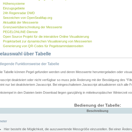
Höhensysteme
Einzugsgebiete
24h Regenradar DWD
Seezeichen von OpenSeaMap.org
Aktualität der Messwerte
Grenzwertüberschreitung der Messwerte
PEGELONLINE-Dienste
Open Source Projekt für die interaktive Online Visualisierung
Projektarbeit zur dynamischen Visualisierung von Messwerten
Generierung von QR-Codes für Pegelstammdatenseiten
elauswahl über Tabelle
legende Funktionsweise der Tabelle
die Tabelle können Pegel gefunden werden und deren Messwerte heruntergeladen oder visuali
vascript deaktiviert oder nicht verfügbar so muss jede Änderung mit der Bestätigung des "Filt
int nur bei deaktiviertem Javascript. Bei eingeschaltetem Javascript aktualisieren sich alle 
itstempel in den Dateien beim Download liegen ganzjährig in mitteleuropäischer Winterzeit vo
Bedienung der Tabelle:
Beschreibung
meter
Hier besteht die Möglichkeit, die auszuwertende Messgröße einzustellen. Bei einer Ände