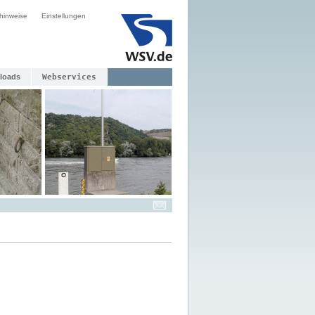
hinweise
Einstellungen
loads
Webservices