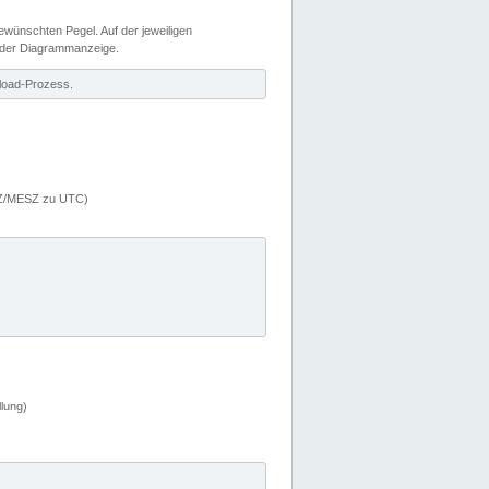
wünschten Pegel. Auf der jeweiligen
 der Diagrammanzeige.
load-Prozess.
MEZ/MESZ zu UTC)
lung)