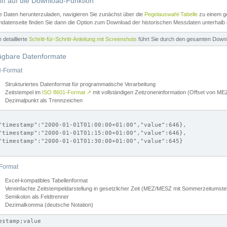
iff auf die Download-Funktion
e Daten herunterzuladen, navigieren Sie zunächst über die
Pegelauswahl-Tabelle
zu einem ge
datenseite finden Sie dann die Option zum Download der historischen Messdaten unterhalb
ne detaillierte
Schritt-für-Schritt-Anleitung mit Screenshots
führt Sie durch den gesamten Down
ügbare Datenformate
-Format
Strukturiertes Datenformat für programmatische Verarbeitung
Zeitstempel im
ISO 8601-Format
↗
mit vollständigen Zeitzoneninformation (Offset von 
Dezimalpunkt als Trennzeichen
"timestamp":"2000-01-01T01:00:00+01:00","value":646},

"timestamp":"2000-01-01T01:15:00+01:00","value":646},

"timestamp":"2000-01-01T01:30:00+01:00","value":645}

Format
Excel-kompatibles Tabellenformat
Vereinfachte Zeitstempeldarstellung in gesetzlicher Zeit (MEZ/MESZ mit Sommerzeitumstel
Semikolon als Feldtrenner
Dezimalkomma (deutsche Notation)
estamp;value
