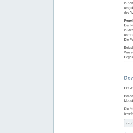
in Ze
umgeb
des W
Pegel
Der P
in Me
unter
Die Pe
Beisp
Wasse
Pegeln
Dow
PEGEL
Bei d
Messf
Die M
jeweil
ℹ️ F