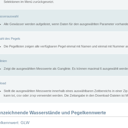
Selektionen im Menü zurückgesetzt.
sserauswahl
Alle Gewässer werden aufgelistet, wenn Daten für den ausgewählten Parameter vorhande
ahl des Pegels
Die Pegellisten zeigen alle verfügbaren Pegel einmal mit Namen und einmal mit Nummer a
inien
Zeigt die ausgewählten Messwerte als Ganglinie. Es können maximal 6 ausgewählt werde
load
Stellt die ausgewählten Messwerte innerhalb eines auswählbaren Zeitbereichs in einer Zi
kann txt, csv oder zrxp verwendet werden. Die Zeitangabe in den Download-Dateien ist 
nzeichnende Wasserstände und Pegelkennwerte
lkennwert: GLW