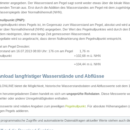
ntimeter angegeben. Der Wasserstand am Pegel sagt somit weder etwas über die lokale Wa
enden Terrain aus. Erst durch die Addition des Wasserstandes am Pegel mit dem zugehörig
asserspiegels über Normalhöhennull (NHN).
nullpunkt (PNP):
egelnullpunkt eines Pegels ist, im Gegensatz zum Wasserstand am Pegel, absolut und wir
ter über Normalhöhennull (NHN) angegeben. Der Wert des Pegelnullpunktes wird durch den Bet
 dem niedrigsten, über eine lange Zeit gemessenen Wasserstand.
gellatte wird so angebracht, dass deren Nullmarkierung dem Pegelnullpunkt entspricht.
iel am Pegel Dresden:
rstand am 16.07.2013 08:00 Uhr: 176 cm am Pegel
1,76
m
ullpunkt
+
102,68
m ü. NHN
=
104,44
m ü. NHN
nload langfristiger Wasserstände und Abflüsse
ONLINE bietet die Möglichkeit, historische Wasserstandsdaten und Abflusswerte seit dem 1
en heruntergeladenen Daten handelt es sich um
ungeprüfte Rohdaten
. Diese Messwerte wur
ehler oder andere Unregelmäßigkeiten enthalten.
esswerte sind relative Angaben zum jeweiligen
Pegelnullpunkt
. Für absolute Höhenangaben 
igen Pegels addieren.
ür programmatische Zugriffe und automatisierte Datenabfragen aktueller Werte stehen auch d