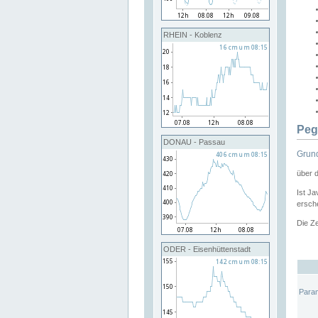
RHEIN - Koblenz
Peg
DONAU - Passau
Grund
über 
Ist Ja
ersche
Die Ze
ODER - Eisenhüttenstadt
Para