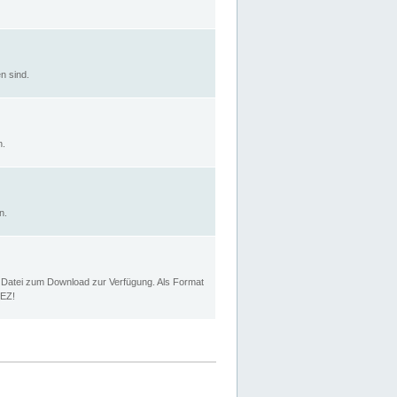
n sind.
n.
n.
p Datei zum Download zur Verfügung. Als Format
MEZ!