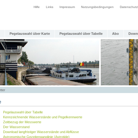
Hilfe
Links
Impressum
Nutzungsbedingungen
Datenschutz
Pegelauswahl über Karte
Pegelauswahl über Tabelle
Abo
Down
tter
e
Pegelauswahl über Tabelle
Kennzeichnende Wasserstände und Pegelkennwerte
Zeitbezug der Messwerte
Der Wasserstand
Download langfristiger Wasserstände und Abflüsse
Astronomische Gezeitenganglinie (Astrotide)