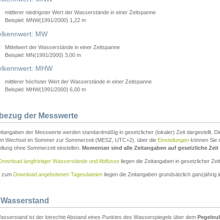
mittlerer niedrigster Wert der Wasserstände in einer Zeitspanne
Beispiel: MNW(1991/2000) 1,22 m
lkennwert: MW
Mittelwert der Wasserstände in einer Zeitspanne
Beispiel: MN(1991/2000) 3,00 m
elkennwert: MHW
mittlerer höchster Wert der Wasserstände in einer Zeitspanne
Beispiel: MHW(1991/2000) 6,00 m
tbezug der Messwerte
itangaben der Messwerte werden standardmäßig in gesetzlicher (lokaler) Zeit dargestellt. D
em Wechsel im Sommer zur Sommerzeit (MESZ, UTC+2). über die
Einstellungen
können Sie d
ellung ohne Sommerzeit einstellen.
Momentan sind alle Zeitangaben auf gesetzliche Zeit e
Download langfristiger Wasserstände und Abflüsse
liegen die Zeitangaben in gesetzlicher Zeit
n zum
Download angebotenen Tagesdateien
liegen die Zeitangaben grundsätzlich ganzjährig in
 Wasserstand
asserstand ist der lotrechte Abstand eines Punktes des Wasserspiegels über dem
Pegelnul