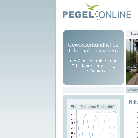
Start
Newsle
Hilf
Elbe - Cuxhaven Steubenhöft