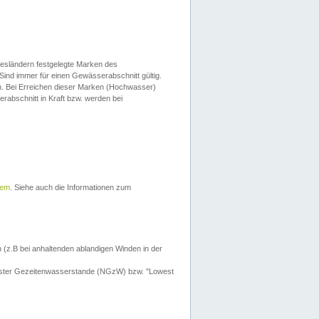
esländern festgelegte Marken des
Sind immer für einen Gewässerabschnitt gültig.
. Bei Erreichen dieser Marken (Hochwasser)
erabschnitt in Kraft bzw. werden bei
tem
. Siehe auch die Informationen zum
 (z.B bei anhaltenden ablandigen Winden in der
drigster Gezeitenwasserstande (NGzW) bzw. "Lowest