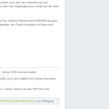
ssertiefe noch über den Höhenbezug zum
en Wert des Pegelnullpunktes erhält man die Höhe
d auf das amtliche Höhensystem DHHN92 bezogen
reiber des Pegels festgelegt und liegt meist
. Januar 2000 herunterzuladen.
den noch nicht validiert und können Ausreißer,
(m ü. NHN) müssen Sie den PNP-Wert des
ie
PEGELONLINE Webservices
zur Verfügung.