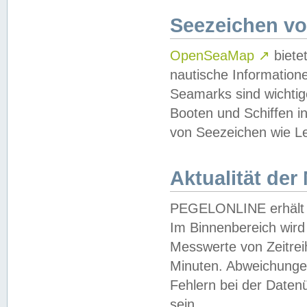
Seezeichen v
OpenSeaMap
↗
biete
nautische Information
Seamarks sind wichtig
Booten und Schiffen i
von Seezeichen wie Le
Aktualität der
PEGELONLINE erhält u
Im Binnenbereich wird 
Messwerte von Zeitreih
Minuten. Abweichungen
Fehlern bei der Daten
sein.