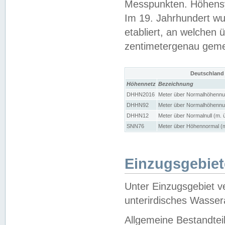
Messpunkten. Höhensy
Im 19. Jahrhundert wu
etabliert, an welchen 
zentimetergenau gem
Deutschland
Höhennetz
Bezeichnung
DHHN2016
Meter über Normalhöhennul
DHHN92
Meter über Normalhöhennul
DHHN12
Meter über Normalnull (m. 
SNN76
Meter über Höhennormal (m
Einzugsgebiet
Unter Einzugsgebiet v
unterirdisches Wasser
Allgemeine Bestandtei