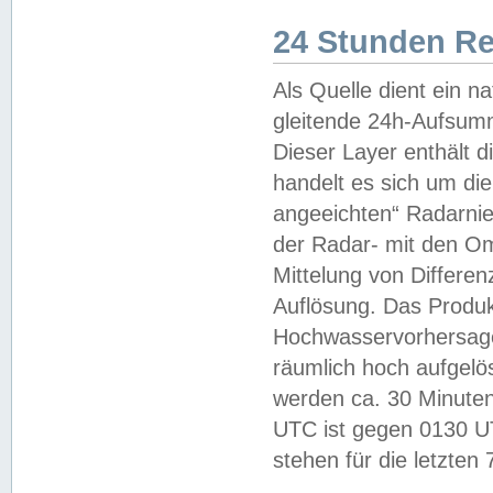
24 Stunden R
Als Quelle dient ein n
gleitende 24h-Aufsum
Dieser Layer enthält
handelt es sich um di
angeeichten“ Radarnie
der Radar- mit den O
Mittelung von Differe
Auflösung. Das Produk
Hochwasservorhersagez
räumlich hoch aufgelö
werden ca. 30 Minuten
UTC ist gegen 0130 UTC
stehen für die letzten