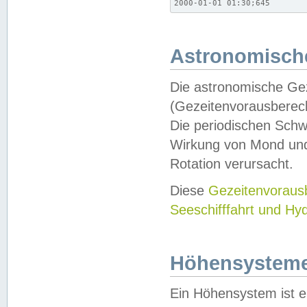
2000-01-01 01:30;645
Astronomische
Die astronomische Gez
(Gezeitenvorausberec
Die periodischen Schw
Wirkung von Mond und
Rotation verursacht.
Diese
Gezeitenvorau
Seeschifffahrt und Hy
Höhensystem
Ein Höhensystem ist e