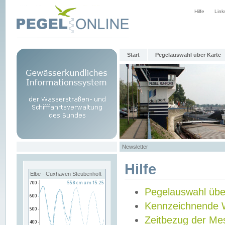
Hilfe
Link
Start
Pegelauswahl über Karte
Newsletter
Hilfe
Elbe - Cuxhaven Steubenhöft
Pegelauswahl übe
Kennzeichnende 
Zeitbezug der Me