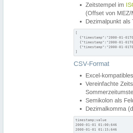
Zeitstempel im
IS
(Offset von MEZ
Dezimalpunkt als
[

  {"timestamp":"2000-01-01T0
  {"timestamp":"2000-01-01T0
  {"timestamp":"2000-01-01T0
]
CSV-Format
Excel-kompatibles
Vereinfachte Zeit
Sommerzeitumstel
Semikolon als Fel
Dezimalkomma (de
timestamp;value

2000-01-01 01:00;646

2000-01-01 01:15;646
