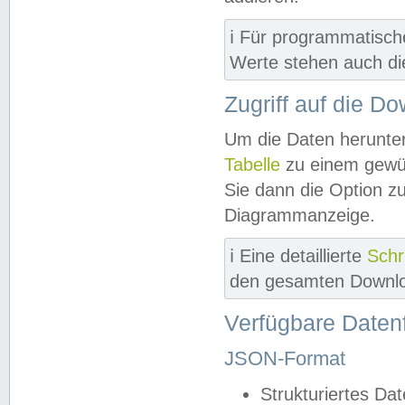
ℹ️ Für programmatisch
Werte stehen auch d
Zugriff auf die D
Um die Daten herunter
Tabelle
zu einem gewün
Sie dann die Option z
Diagrammanzeige.
ℹ️ Eine detaillierte
Schr
den gesamten Downlo
Verfügbare Daten
JSON-Format
Strukturiertes Da