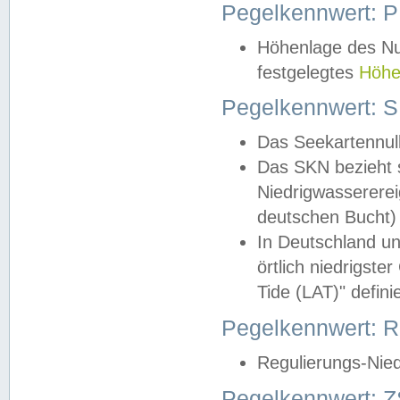
Pegelkennwert: 
Höhenlage des Nul
festgelegtes
Höhe
Pegelkennwert: 
Das Seekartennull
Das SKN bezieht s
Niedrigwassererei
deutschen Bucht) 
In Deutschland un
örtlich niedrigst
Tide (LAT)" definie
Pegelkennwert:
Regulierungs-Nie
Pegelkennwert: Z