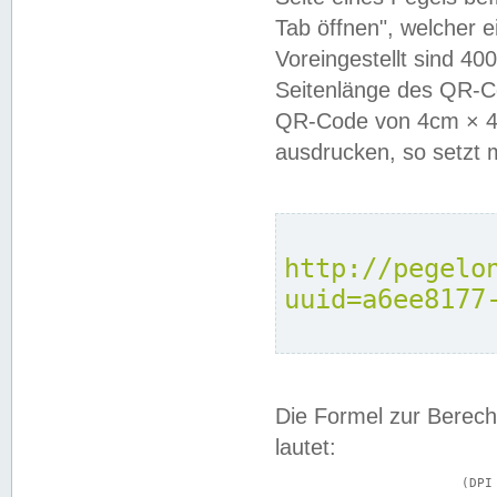
Tab öffnen", welcher 
Voreingestellt sind 4
Seitenlänge des QR-C
QR-Code von 4cm × 4c
ausdrucken, so setzt 
http://pegelo
uuid=a6ee8177
Die Formel zur Berech
lautet:
			(DPI × Druckkantenlänge in cm) ÷ 2,54 = Kantenlänge in Pixel
