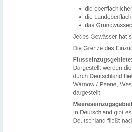
die oberflächlich
die Landoberfläc
das Grundwasser
Jedes Gewässer hat se
Die Grenze des Einzug
Flusseinzugsgebiete
Dargestellt werden die
durch Deutschland fli
Warnow / Peene, Weser
dargestellt.
Meereseinzugsgebiet
In Deutschland gibt 
Deutschland fließt n