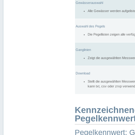
Gewässerauswahl
Alle Gewässer werden aufgelist
Auswahl des Pegels
Die Pegellisten zeigen alle ver
Ganglinien
Zeigt die ausgewählten Messwer
Download
Stellt die ausgewählten Messwer
kann txt, csv oder zrxp verwen
Kennzeichnen
Pegelkennwer
Pegelkennwert: 