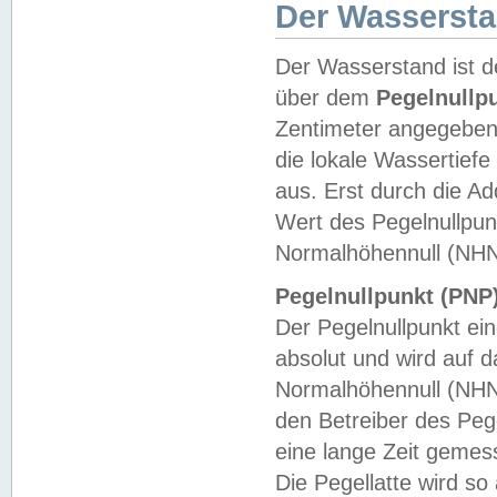
Der Wasserst
Der Wasserstand ist d
über dem
Pegelnullp
Zentimeter angegeben
die lokale Wassertie
aus. Erst durch die A
Wert des Pegelnullpun
Normalhöhennull (NHN
Pegelnullpunkt (PNP)
Der Pegelnullpunkt ei
absolut und wird auf
Normalhöhennull (NHN
den Betreiber des Pege
eine lange Zeit geme
Die Pegellatte wird s