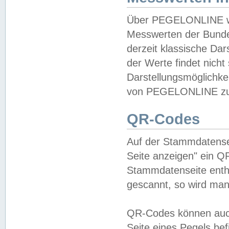
Über PEGELONLINE wer
Messwerten der Bundes
derzeit klassische Da
der Werte findet nicht 
Darstellungsmöglichkei
von PEGELONLINE zu 
QR-Codes
Auf der Stammdatensei
Seite anzeigen" ein Q
Stammdatenseite enthä
gescannt, so wird man
QR-Codes können auc
Seite eines Pegels be