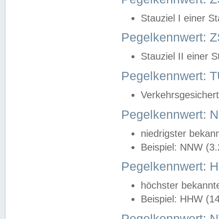
Stauziel I einer S
Pegelkennwert: Z
Stauziel II einer 
Pegelkennwert:
Verkehrsgesichert
Pegelkennwert:
niedrigster bekan
Beispiel: NNW (3
Pegelkennwert:
höchster bekannt
Beispiel: HHW (1
Pegelkennwert: 