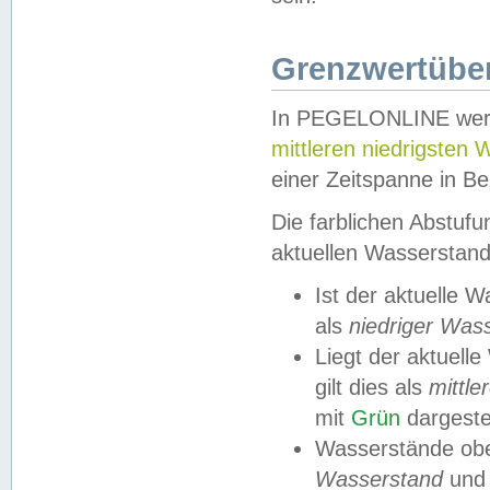
Grenzwertüber
In PEGELONLINE werde
mittleren niedrigsten
einer Zeitspanne in Be
Die farblichen Abstuf
aktuellen Wasserstand
Ist der aktuelle 
als
niedriger Was
Liegt der aktue
gilt dies als
mittle
mit
Grün
dargestel
Wasserstände obe
Wasserstand
und