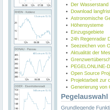
Der Wasserstand
Download langfris
RHEIN - Koblenz
Astronomische Gez
Höhensysteme
Einzugsgebiete
24h Regenradar
Seezeichen von 
DONAU - Passau
Aktualität der Me
Grenzwertübersch
PEGELONLINE-Di
Open Source Projek
Projektarbeit zur
Generierung von 
ODER - Eisenhüttenstadt
Pegelauswahl 
Grundlegende Funkti