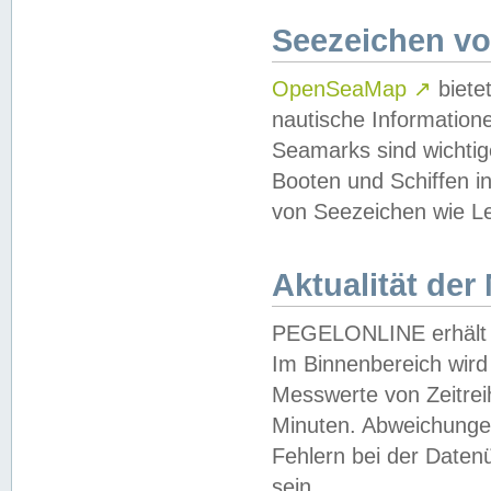
Seezeichen v
OpenSeaMap
↗
biete
nautische Information
Seamarks sind wichtig
Booten und Schiffen i
von Seezeichen wie Le
Aktualität der
PEGELONLINE erhält u
Im Binnenbereich wird 
Messwerte von Zeitreih
Minuten. Abweichungen
Fehlern bei der Daten
sein.