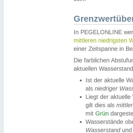
Grenzwertüber
In PEGELONLINE werde
mittleren niedrigsten
einer Zeitspanne in Be
Die farblichen Abstuf
aktuellen Wasserstand
Ist der aktuelle 
als
niedriger Was
Liegt der aktue
gilt dies als
mittle
mit
Grün
dargestel
Wasserstände obe
Wasserstand
und