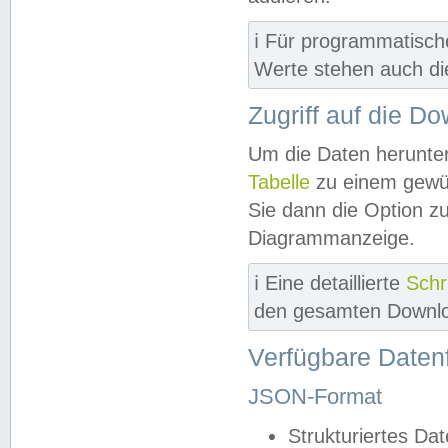
ℹ️ Für programmatisch
Werte stehen auch d
Zugriff auf die D
Um die Daten herunter
Tabelle
zu einem gewün
Sie dann die Option z
Diagrammanzeige.
ℹ️ Eine detaillierte
Schr
den gesamten Downlo
Verfügbare Daten
JSON-Format
Strukturiertes Da