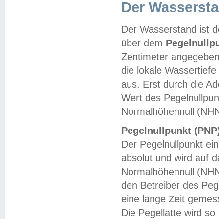
Der Wasserst
Der Wasserstand ist d
über dem
Pegelnullp
Zentimeter angegeben
die lokale Wassertie
aus. Erst durch die A
Wert des Pegelnullpun
Normalhöhennull (NHN
Pegelnullpunkt (PNP)
Der Pegelnullpunkt ei
absolut und wird auf
Normalhöhennull (NHN
den Betreiber des Pege
eine lange Zeit geme
Die Pegellatte wird s