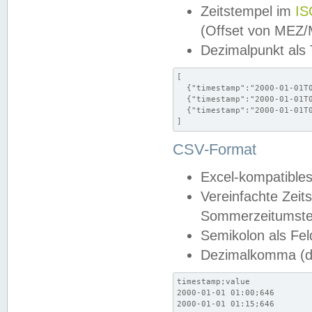
Zeitstempel im
IS
(Offset von MEZ
Dezimalpunkt als
[

  {"timestamp":"2000-01-01T0
  {"timestamp":"2000-01-01T0
  {"timestamp":"2000-01-01T0
]
CSV-Format
Excel-kompatibles
Vereinfachte Zeit
Sommerzeitumstel
Semikolon als Fel
Dezimalkomma (de
timestamp;value

2000-01-01 01:00;646

2000-01-01 01:15;646
