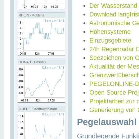
Der Wasserstand
Download langfris
RHEIN - Koblenz
Astronomische Gez
Höhensysteme
Einzugsgebiete
24h Regenradar
Seezeichen von 
DONAU - Passau
Aktualität der Me
Grenzwertübersch
PEGELONLINE-Di
Open Source Projek
Projektarbeit zur
Generierung von 
ODER - Eisenhüttenstadt
Pegelauswahl 
Grundlegende Funkti