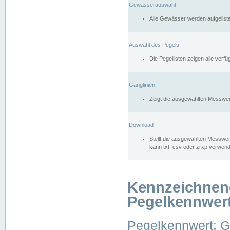
Gewässerauswahl
Alle Gewässer werden aufgelist
Auswahl des Pegels
Die Pegellisten zeigen alle ver
Ganglinien
Zeigt die ausgewählten Messwer
Download
Stellt die ausgewählten Messwer
kann txt, csv oder zrxp verwen
Kennzeichnen
Pegelkennwer
Pegelkennwert: 