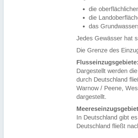
die oberflächlich
die Landoberfläc
das Grundwasser
Jedes Gewässer hat se
Die Grenze des Einzug
Flusseinzugsgebiete
Dargestellt werden die
durch Deutschland fli
Warnow / Peene, Weser
dargestellt.
Meereseinzugsgebiet
In Deutschland gibt 
Deutschland fließt n