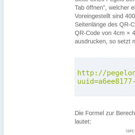
Tab öffnen", welcher 
Voreingestellt sind 4
Seitenlänge des QR-C
QR-Code von 4cm × 4c
ausdrucken, so setzt 
http://pegelo
uuid=a6ee8177
Die Formel zur Berech
lautet:
			(DPI × Druckkantenlänge in cm) ÷ 2,54 = Kantenlänge in Pixel
