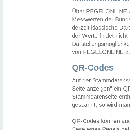
Über PEGELONLINE wer
Messwerten der Bundes
derzeit klassische Da
der Werte findet nicht 
Darstellungsmöglichkei
von PEGELONLINE zu 
QR-Codes
Auf der Stammdatensei
Seite anzeigen" ein Q
Stammdatenseite enthä
gescannt, so wird man
QR-Codes können auc
Seite eines Pegels be