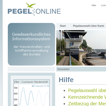
Hilfe
Link
Start
Pegelauswahl über Karte
Newsletter
Hilfe
Elbe - Cuxhaven Steubenhöft
Pegelauswahl übe
Kennzeichnende 
Zeitbezug der Me