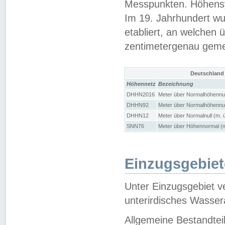
Messpunkten. Höhensy
Im 19. Jahrhundert wu
etabliert, an welchen 
zentimetergenau gem
Deutschland
Höhennetz
Bezeichnung
DHHN2016
Meter über Normalhöhennul
DHHN92
Meter über Normalhöhennul
DHHN12
Meter über Normalnull (m. 
SNN76
Meter über Höhennormal (m
Einzugsgebiet
Unter Einzugsgebiet v
unterirdisches Wasser
Allgemeine Bestandtei