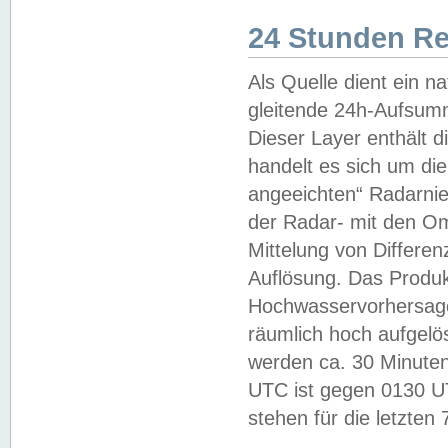
24 Stunden R
Als Quelle dient ein n
gleitende 24h-Aufsum
Dieser Layer enthält
handelt es sich um di
angeeichten“ Radarnie
der Radar- mit den O
Mittelung von Differe
Auflösung. Das Produk
Hochwasservorhersagez
räumlich hoch aufgelö
werden ca. 30 Minuten
UTC ist gegen 0130 UTC
stehen für die letzten