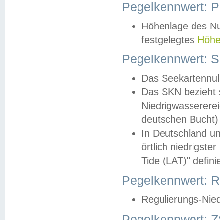
Pegelkennwert: 
Höhenlage des Nul
festgelegtes
Höhe
Pegelkennwert: 
Das Seekartennull
Das SKN bezieht s
Niedrigwassererei
deutschen Bucht) 
In Deutschland un
örtlich niedrigst
Tide (LAT)" definie
Pegelkennwert:
Regulierungs-Nie
Pegelkennwert: Z