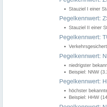
Stauziel I einer S
Pegelkennwert: Z
Stauziel II einer 
Pegelkennwert:
Verkehrsgesichert
Pegelkennwert:
niedrigster bekan
Beispiel: NNW (3
Pegelkennwert:
höchster bekannt
Beispiel: HHW (1
Pegelkennwert: 