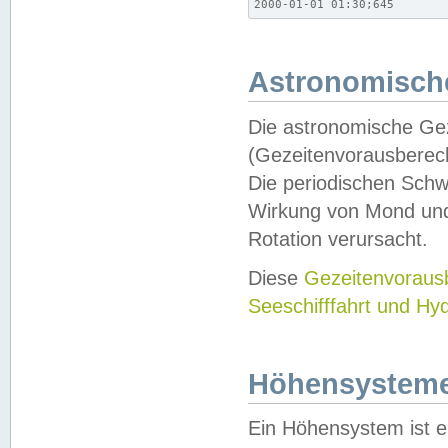
2000-01-01 01:30;645
Astronomische
Die astronomische Gez
(Gezeitenvorausberec
Die periodischen Schw
Wirkung von Mond und
Rotation verursacht.
Diese
Gezeitenvorau
Seeschifffahrt und Hy
Höhensystem
Ein Höhensystem ist e