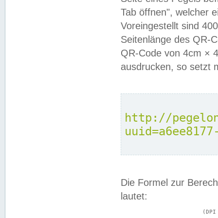
Tab öffnen", welcher 
Voreingestellt sind 4
Seitenlänge des QR-C
QR-Code von 4cm × 4c
ausdrucken, so setzt 
http://pegelo
uuid=a6ee8177
Die Formel zur Berech
lautet:
			(DPI × Druckkantenlänge in cm) ÷ 2,54 = Kantenlänge in Pixel
