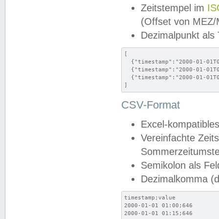
Zeitstempel im
IS
(Offset von MEZ
Dezimalpunkt als
[

  {"timestamp":"2000-01-01T0
  {"timestamp":"2000-01-01T0
  {"timestamp":"2000-01-01T0
]
CSV-Format
Excel-kompatibles
Vereinfachte Zeit
Sommerzeitumstel
Semikolon als Fel
Dezimalkomma (de
timestamp;value

2000-01-01 01:00;646

2000-01-01 01:15;646
