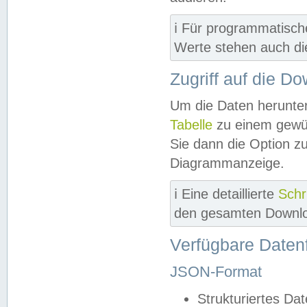
ℹ️ Für programmatisch
Werte stehen auch d
Zugriff auf die D
Um die Daten herunter
Tabelle
zu einem gewün
Sie dann die Option z
Diagrammanzeige.
ℹ️ Eine detaillierte
Schr
den gesamten Downlo
Verfügbare Daten
JSON-Format
Strukturiertes Da