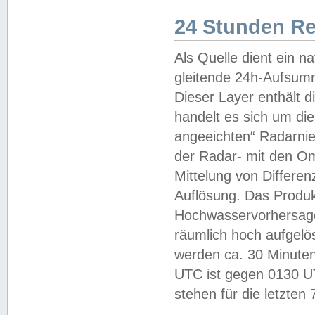
24 Stunden R
Als Quelle dient ein n
gleitende 24h-Aufsum
Dieser Layer enthält
handelt es sich um di
angeeichten“ Radarnie
der Radar- mit den O
Mittelung von Differe
Auflösung. Das Produk
Hochwasservorhersagez
räumlich hoch aufgelö
werden ca. 30 Minuten
UTC ist gegen 0130 UTC
stehen für die letzten