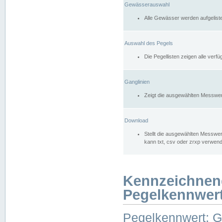
Gewässerauswahl
Alle Gewässer werden aufgelist
Auswahl des Pegels
Die Pegellisten zeigen alle ver
Ganglinien
Zeigt die ausgewählten Messwer
Download
Stellt die ausgewählten Messwer
kann txt, csv oder zrxp verwen
Kennzeichnen
Pegelkennwer
Pegelkennwert: 