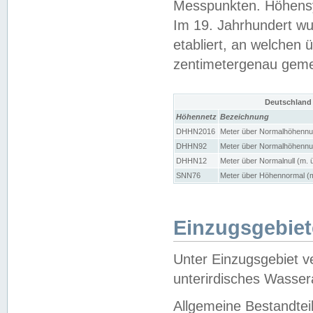
Messpunkten. Höhensy
Im 19. Jahrhundert wu
etabliert, an welchen 
zentimetergenau gem
Deutschland
Höhennetz
Bezeichnung
DHHN2016
Meter über Normalhöhennul
DHHN92
Meter über Normalhöhennul
DHHN12
Meter über Normalnull (m. 
SNN76
Meter über Höhennormal (m
Einzugsgebiet
Unter Einzugsgebiet v
unterirdisches Wasser
Allgemeine Bestandtei