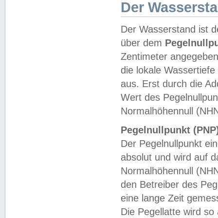
Der Wasserst
Der Wasserstand ist d
über dem
Pegelnullp
Zentimeter angegeben
die lokale Wassertie
aus. Erst durch die A
Wert des Pegelnullpun
Normalhöhennull (NHN
Pegelnullpunkt (PNP)
Der Pegelnullpunkt ei
absolut und wird auf
Normalhöhennull (NHN
den Betreiber des Pege
eine lange Zeit geme
Die Pegellatte wird s