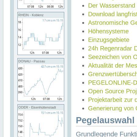
Der Wasserstand
Download langfris
RHEIN - Koblenz
Astronomische Gez
Höhensysteme
Einzugsgebiete
24h Regenradar
Seezeichen von 
DONAU - Passau
Aktualität der Me
Grenzwertübersch
PEGELONLINE-Di
Open Source Projek
Projektarbeit zur
Generierung von 
ODER - Eisenhüttenstadt
Pegelauswahl 
Grundlegende Funkti