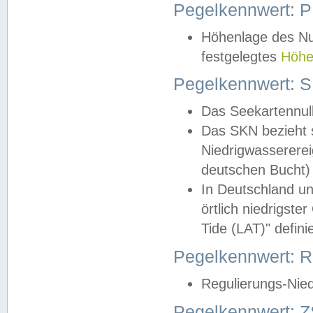
Pegelkennwert: 
Höhenlage des Nul
festgelegtes
Höhe
Pegelkennwert: 
Das Seekartennull
Das SKN bezieht s
Niedrigwassererei
deutschen Bucht) 
In Deutschland un
örtlich niedrigst
Tide (LAT)" definie
Pegelkennwert:
Regulierungs-Nie
Pegelkennwert: Z