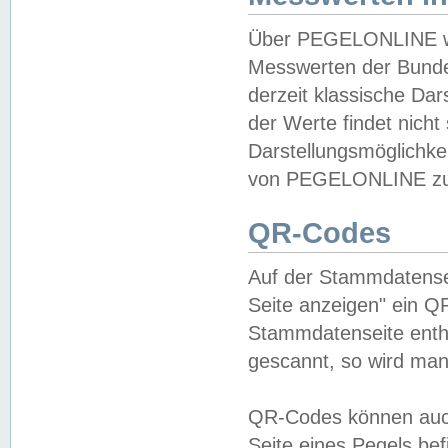
Über PEGELONLINE wer
Messwerten der Bundes
derzeit klassische Da
der Werte findet nicht 
Darstellungsmöglichkei
von PEGELONLINE zu 
QR-Codes
Auf der Stammdatensei
Seite anzeigen" ein Q
Stammdatenseite enthä
gescannt, so wird man
QR-Codes können auc
Seite eines Pegels be