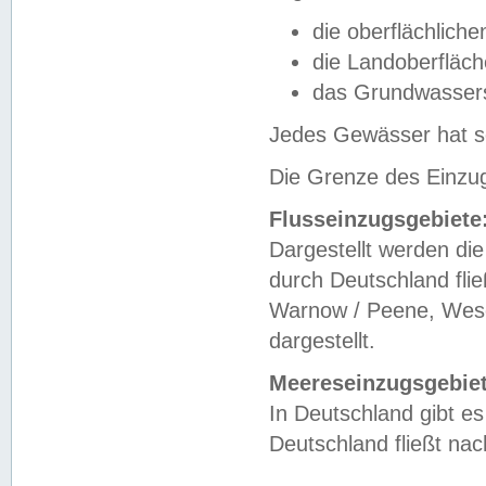
die oberflächlich
die Landoberfläc
das Grundwasser
Jedes Gewässer hat se
Die Grenze des Einzug
Flusseinzugsgebiete
Dargestellt werden die
durch Deutschland fli
Warnow / Peene, Weser
dargestellt.
Meereseinzugsgebiet
In Deutschland gibt 
Deutschland fließt n