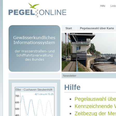
Hilfe
Link
Start
Pegelauswahl über Karte
Newsletter
Hilfe
Elbe - Cuxhaven Steubenhöft
Pegelauswahl übe
Kennzeichnende 
Zeitbezug der Me