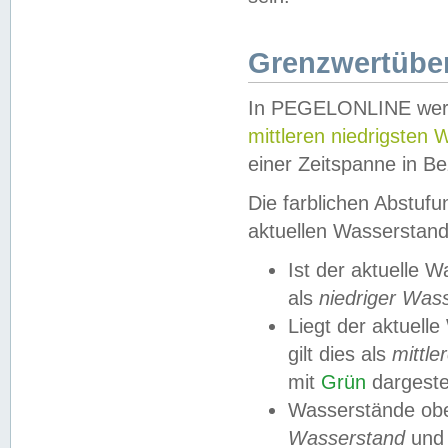
Grenzwertüber
In PEGELONLINE werde
mittleren niedrigsten
einer Zeitspanne in Be
Die farblichen Abstuf
aktuellen Wasserstand
Ist der aktuelle 
als
niedriger Was
Liegt der aktue
gilt dies als
mittle
mit
Grün
dargestel
Wasserstände obe
Wasserstand
und