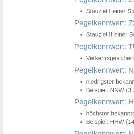
Stauziel I einer S
Pegelkennwert: Z
Stauziel II einer 
Pegelkennwert:
Verkehrsgesichert
Pegelkennwert:
niedrigster bekan
Beispiel: NNW (3
Pegelkennwert:
höchster bekannt
Beispiel: HHW (1
Pegelkennwert: 