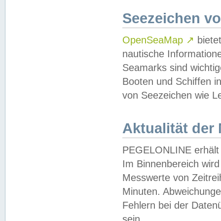
Seezeichen v
OpenSeaMap
↗
biete
nautische Information
Seamarks sind wichtig
Booten und Schiffen i
von Seezeichen wie Le
Aktualität der
PEGELONLINE erhält u
Im Binnenbereich wird 
Messwerte von Zeitreih
Minuten. Abweichungen
Fehlern bei der Daten
sein.