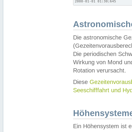
2000-01-01 01:30;645
Astronomische
Die astronomische Gez
(Gezeitenvorausberec
Die periodischen Schw
Wirkung von Mond und
Rotation verursacht.
Diese
Gezeitenvorau
Seeschifffahrt und Hy
Höhensystem
Ein Höhensystem ist e