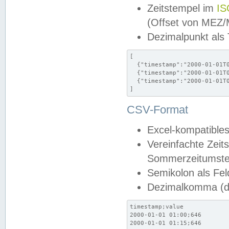
Zeitstempel im
IS
(Offset von MEZ
Dezimalpunkt als
[

  {"timestamp":"2000-01-01T0
  {"timestamp":"2000-01-01T0
  {"timestamp":"2000-01-01T0
]
CSV-Format
Excel-kompatibles
Vereinfachte Zeit
Sommerzeitumstel
Semikolon als Fel
Dezimalkomma (de
timestamp;value

2000-01-01 01:00;646

2000-01-01 01:15;646
