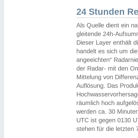
24 Stunden R
Als Quelle dient ein n
gleitende 24h-Aufsum
Dieser Layer enthält
handelt es sich um di
angeeichten“ Radarnie
der Radar- mit den O
Mittelung von Differe
Auflösung. Das Produk
Hochwasservorhersagez
räumlich hoch aufgelö
werden ca. 30 Minuten
UTC ist gegen 0130 UTC
stehen für die letzten