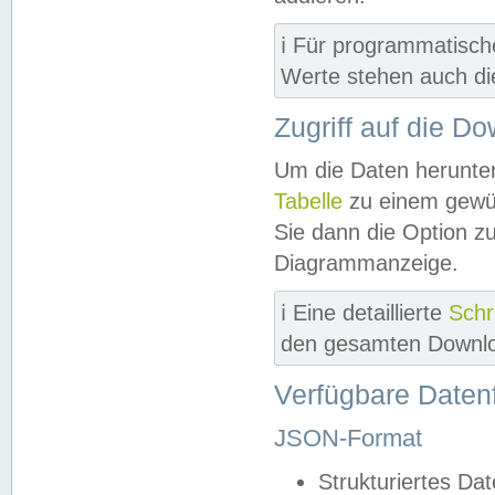
ℹ️ Für programmatisch
Werte stehen auch d
Zugriff auf die D
Um die Daten herunter
Tabelle
zu einem gewün
Sie dann die Option z
Diagrammanzeige.
ℹ️ Eine detaillierte
Schr
den gesamten Downlo
Verfügbare Daten
JSON-Format
Strukturiertes Da