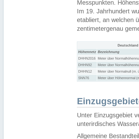
Messpunkten. Höhensy
Im 19. Jahrhundert wu
etabliert, an welchen 
zentimetergenau gem
Deutschland
Höhennetz
Bezeichnung
DHHN2016
Meter über Normalhöhennul
DHHN92
Meter über Normalhöhennul
DHHN12
Meter über Normalnull (m. 
SNN76
Meter über Höhennormal (m
Einzugsgebiet
Unter Einzugsgebiet v
unterirdisches Wasser
Allgemeine Bestandtei