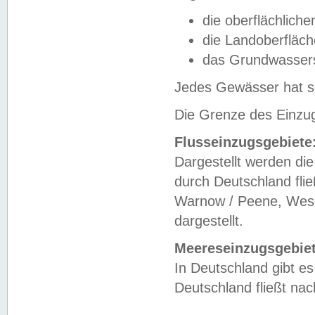
die oberflächlich
die Landoberfläc
das Grundwasser
Jedes Gewässer hat se
Die Grenze des Einzug
Flusseinzugsgebiete
Dargestellt werden die
durch Deutschland fli
Warnow / Peene, Weser
dargestellt.
Meereseinzugsgebiet
In Deutschland gibt 
Deutschland fließt n