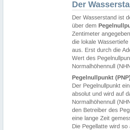
Der Wasserst
Der Wasserstand ist d
über dem
Pegelnullp
Zentimeter angegeben
die lokale Wassertie
aus. Erst durch die A
Wert des Pegelnullpun
Normalhöhennull (NHN
Pegelnullpunkt (PNP)
Der Pegelnullpunkt ei
absolut und wird auf
Normalhöhennull (NHN
den Betreiber des Pege
eine lange Zeit geme
Die Pegellatte wird s