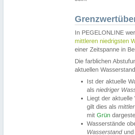
Grenzwertüber
In PEGELONLINE werde
mittleren niedrigsten
einer Zeitspanne in Be
Die farblichen Abstuf
aktuellen Wasserstand
Ist der aktuelle 
als
niedriger Was
Liegt der aktue
gilt dies als
mittle
mit
Grün
dargestel
Wasserstände obe
Wasserstand
und