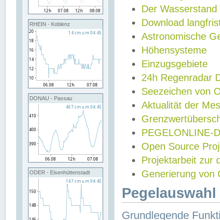
Der Wasserstand
Download langfris
RHEIN - Koblenz
Astronomische Gez
Höhensysteme
Einzugsgebiete
24h Regenradar
Seezeichen von 
DONAU - Passau
Aktualität der Me
Grenzwertübersch
PEGELONLINE-Di
Open Source Projek
Projektarbeit zur
Generierung von 
ODER - Eisenhüttenstadt
Pegelauswahl 
Grundlegende Funkti