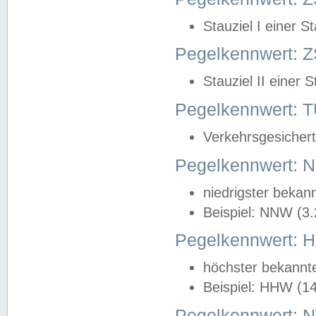
Stauziel I einer S
Pegelkennwert: Z
Stauziel II einer 
Pegelkennwert:
Verkehrsgesichert
Pegelkennwert:
niedrigster bekan
Beispiel: NNW (3
Pegelkennwert:
höchster bekannt
Beispiel: HHW (1
Pegelkennwert: 