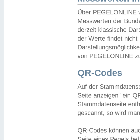
Über PEGELONLINE wer
Messwerten der Bundes
derzeit klassische Da
der Werte findet nicht 
Darstellungsmöglichkei
von PEGELONLINE zu 
QR-Codes
Auf der Stammdatensei
Seite anzeigen" ein Q
Stammdatenseite enthä
gescannt, so wird man
QR-Codes können auc
Seite eines Pegels be