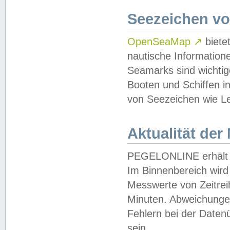
Seezeichen v
OpenSeaMap
↗
biete
nautische Information
Seamarks sind wichtig
Booten und Schiffen i
von Seezeichen wie Le
Aktualität der
PEGELONLINE erhält u
Im Binnenbereich wird 
Messwerte von Zeitreih
Minuten. Abweichungen
Fehlern bei der Daten
sein.