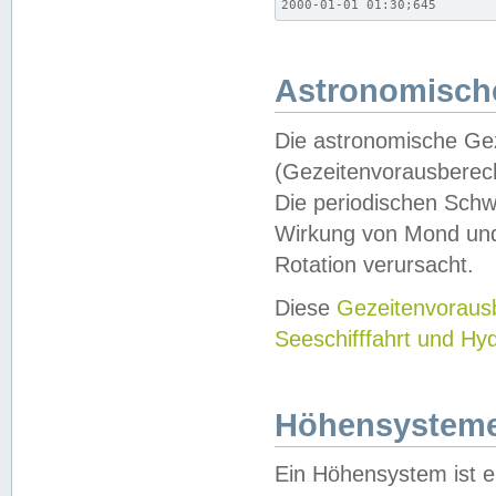
2000-01-01 01:30;645
Astronomische
Die astronomische Gez
(Gezeitenvorausberec
Die periodischen Schw
Wirkung von Mond und
Rotation verursacht.
Diese
Gezeitenvorau
Seeschifffahrt und Hy
Höhensystem
Ein Höhensystem ist e