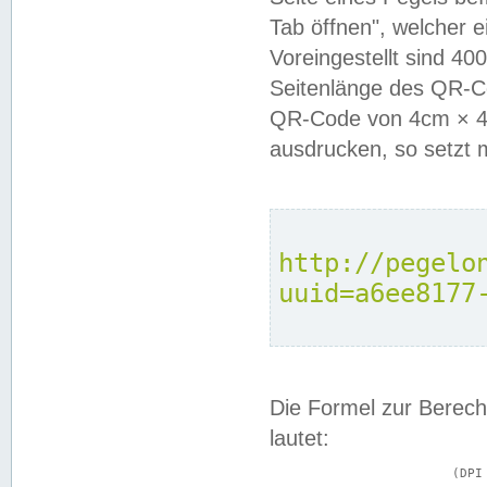
Tab öffnen", welcher 
Voreingestellt sind 4
Seitenlänge des QR-C
QR-Code von 4cm × 4c
ausdrucken, so setzt 
http://pegelo
uuid=a6ee8177
Die Formel zur Berech
lautet:
			(DPI × Druckkantenlänge in cm) ÷ 2,54 = Kantenlänge in Pixel
