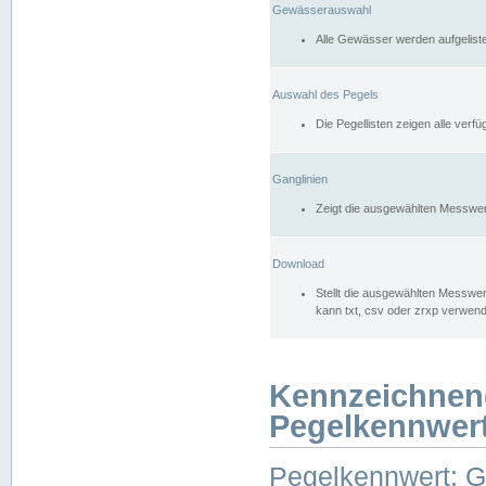
Gewässerauswahl
Alle Gewässer werden aufgelist
Auswahl des Pegels
Die Pegellisten zeigen alle ver
Ganglinien
Zeigt die ausgewählten Messwer
Download
Stellt die ausgewählten Messwer
kann txt, csv oder zrxp verwen
Kennzeichnen
Pegelkennwer
Pegelkennwert: 