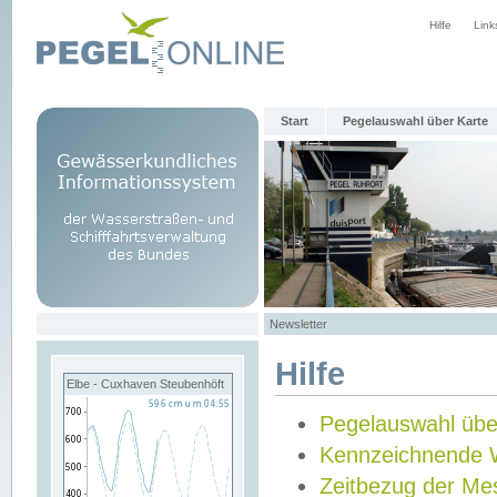
Hilfe
Link
Start
Pegelauswahl über Karte
Newsletter
Hilfe
Elbe - Cuxhaven Steubenhöft
Pegelauswahl übe
Kennzeichnende 
Zeitbezug der Me