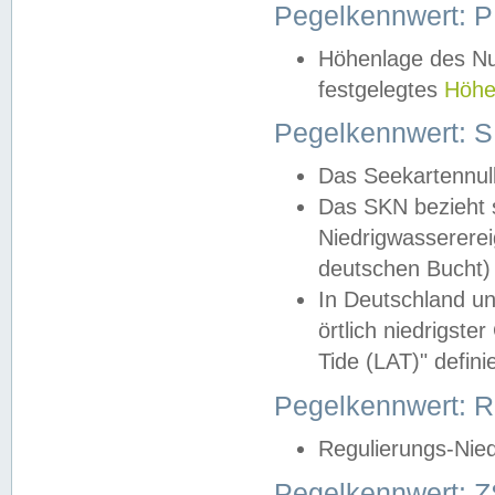
Pegelkennwert: 
Höhenlage des Nul
festgelegtes
Höhe
Pegelkennwert: 
Das Seekartennull
Das SKN bezieht s
Niedrigwassererei
deutschen Bucht) 
In Deutschland un
örtlich niedrigst
Tide (LAT)" definie
Pegelkennwert:
Regulierungs-Nie
Pegelkennwert: Z