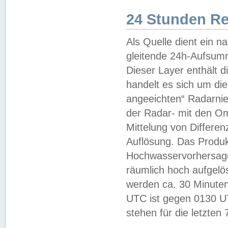
24 Stunden R
Als Quelle dient ein n
gleitende 24h-Aufsum
Dieser Layer enthält
handelt es sich um di
angeeichten“ Radarnie
der Radar- mit den O
Mittelung von Differe
Auflösung. Das Produk
Hochwasservorhersagez
räumlich hoch aufgelö
werden ca. 30 Minuten
UTC ist gegen 0130 UTC
stehen für die letzten