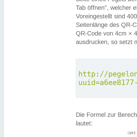
Tab öffnen", welcher 
Voreingestellt sind 4
Seitenlänge des QR-C
QR-Code von 4cm × 4c
ausdrucken, so setzt 
http://pegelo
uuid=a6ee8177
Die Formel zur Berech
lautet:
			(DPI × Druckkantenlänge in cm) ÷ 2,54 = Kantenlänge in Pixel
