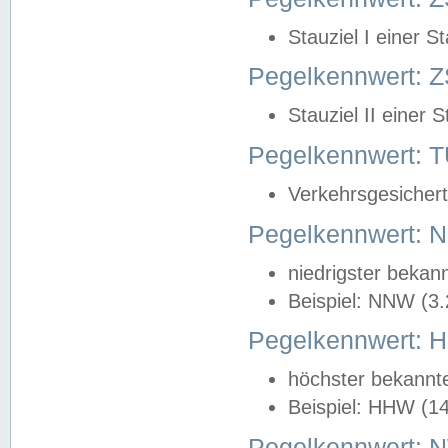
Stauziel I einer S
Pegelkennwert: Z
Stauziel II einer 
Pegelkennwert:
Verkehrsgesichert
Pegelkennwert:
niedrigster bekan
Beispiel: NNW (3
Pegelkennwert:
höchster bekannt
Beispiel: HHW (1
Pegelkennwert: 