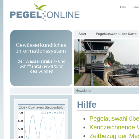
Hilfe
Link
Start
Pegelauswahl über Karte
Newsletter
Hilfe
Elbe - Cuxhaven Steubenhöft
Pegelauswahl übe
Kennzeichnende 
Zeitbezug der Me