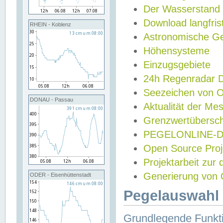
Der Wasserstand
Download langfris
RHEIN - Koblenz
Astronomische Gez
Höhensysteme
Einzugsgebiete
24h Regenradar
Seezeichen von 
DONAU - Passau
Aktualität der Me
Grenzwertübersch
PEGELONLINE-Di
Open Source Projek
Projektarbeit zur
Generierung von 
ODER - Eisenhüttenstadt
Pegelauswahl 
Grundlegende Funkti