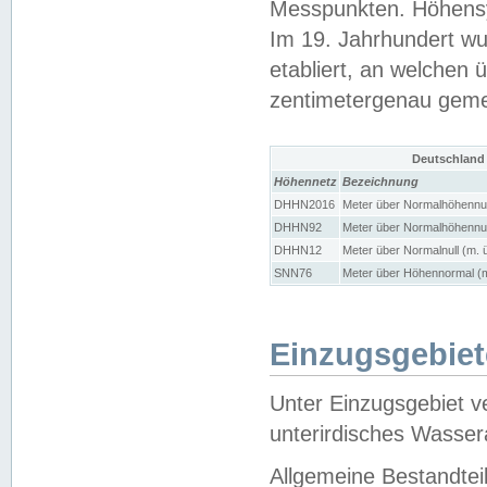
Messpunkten. Höhensy
Im 19. Jahrhundert wu
etabliert, an welchen 
zentimetergenau gem
Deutschland
Höhennetz
Bezeichnung
DHHN2016
Meter über Normalhöhennul
DHHN92
Meter über Normalhöhennul
DHHN12
Meter über Normalnull (m. 
SNN76
Meter über Höhennormal (m
Einzugsgebiet
Unter Einzugsgebiet v
unterirdisches Wasser
Allgemeine Bestandtei