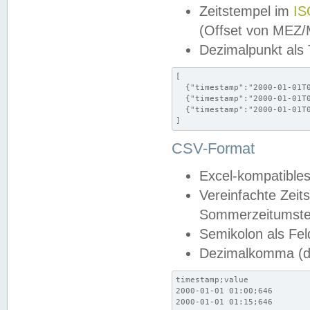
Zeitstempel im
IS
(Offset von MEZ
Dezimalpunkt als
[

  {"timestamp":"2000-01-01T0
  {"timestamp":"2000-01-01T0
  {"timestamp":"2000-01-01T0
]
CSV-Format
Excel-kompatibles
Vereinfachte Zeit
Sommerzeitumstel
Semikolon als Fel
Dezimalkomma (de
timestamp;value

2000-01-01 01:00;646

2000-01-01 01:15;646
