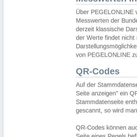
Über PEGELONLINE wer
Messwerten der Bundes
derzeit klassische Da
der Werte findet nicht 
Darstellungsmöglichkei
von PEGELONLINE zu 
QR-Codes
Auf der Stammdatensei
Seite anzeigen" ein Q
Stammdatenseite enthä
gescannt, so wird man
QR-Codes können auc
Seite eines Pegels be