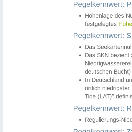
Pegelkennwert: 
Höhenlage des Nul
festgelegtes
Höhe
Pegelkennwert: 
Das Seekartennull
Das SKN bezieht s
Niedrigwassererei
deutschen Bucht) 
In Deutschland un
örtlich niedrigst
Tide (LAT)" definie
Pegelkennwert:
Regulierungs-Nie
Pegelkennwert: Z