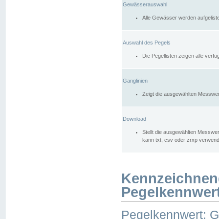
Gewässerauswahl
Alle Gewässer werden aufgelist
Auswahl des Pegels
Die Pegellisten zeigen alle ver
Ganglinien
Zeigt die ausgewählten Messwer
Download
Stellt die ausgewählten Messwer
kann txt, csv oder zrxp verwen
Kennzeichnen
Pegelkennwer
Pegelkennwert: 