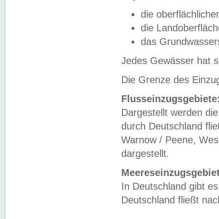
die oberflächlich
die Landoberfläc
das Grundwasser
Jedes Gewässer hat se
Die Grenze des Einzug
Flusseinzugsgebiete
Dargestellt werden die
durch Deutschland fli
Warnow / Peene, Weser
dargestellt.
Meereseinzugsgebiet
In Deutschland gibt 
Deutschland fließt n