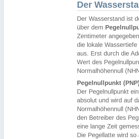
Der Wasserst
Der Wasserstand ist d
über dem
Pegelnullp
Zentimeter angegeben
die lokale Wassertie
aus. Erst durch die A
Wert des Pegelnullpun
Normalhöhennull (NHN
Pegelnullpunkt (PNP)
Der Pegelnullpunkt ei
absolut und wird auf
Normalhöhennull (NHN
den Betreiber des Pege
eine lange Zeit geme
Die Pegellatte wird s