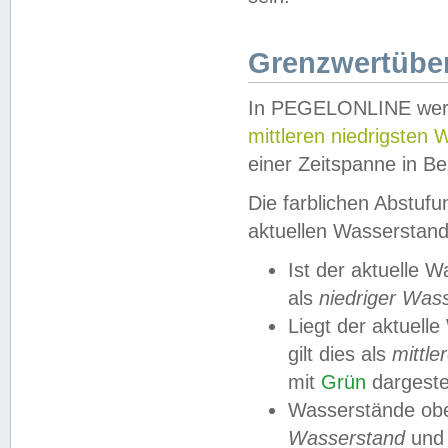
Grenzwertüber
In PEGELONLINE werde
mittleren niedrigsten
einer Zeitspanne in Be
Die farblichen Abstuf
aktuellen Wasserstand
Ist der aktuelle 
als
niedriger Was
Liegt der aktue
gilt dies als
mittle
mit
Grün
dargestel
Wasserstände obe
Wasserstand
und