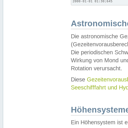
2000-01-01 01:30;645
Astronomische
Die astronomische Gez
(Gezeitenvorausberec
Die periodischen Schw
Wirkung von Mond und
Rotation verursacht.
Diese
Gezeitenvorau
Seeschifffahrt und Hy
Höhensystem
Ein Höhensystem ist e