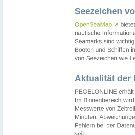
Seezeichen v
OpenSeaMap
↗
biete
nautische Information
Seamarks sind wichtig
Booten und Schiffen i
von Seezeichen wie Le
Aktualität der
PEGELONLINE erhält u
Im Binnenbereich wird 
Messwerte von Zeitreih
Minuten. Abweichungen
Fehlern bei der Daten
sein.