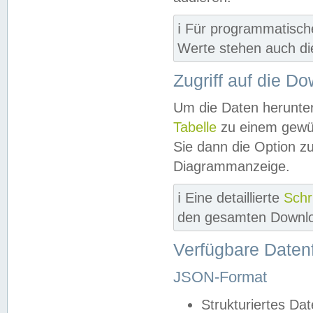
ℹ️ Für programmatisch
Werte stehen auch d
Zugriff auf die D
Um die Daten herunter
Tabelle
zu einem gewün
Sie dann die Option z
Diagrammanzeige.
ℹ️ Eine detaillierte
Schr
den gesamten Downlo
Verfügbare Daten
JSON-Format
Strukturiertes Da