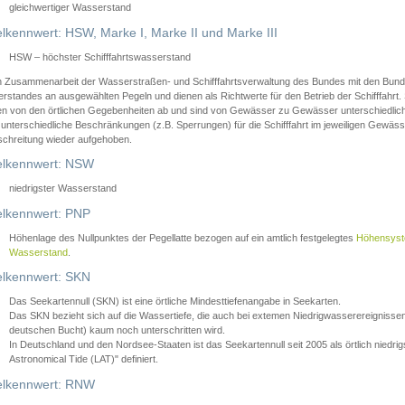
gleichwertiger Wasserstand
lkennwert: HSW, Marke I, Marke II und Marke III
HSW – höchster Schifffahrtswasserstand
in Zusammenarbeit der Wasserstraßen- und Schifffahrtsverwaltung des Bundes mit den Bund
standes an ausgewählten Pegeln und dienen als Richtwerte für den Betrieb der Schifffahrt. 
n von den örtlichen Gegebenheiten ab und sind von Gewässer zu Gewässer unterschiedlich
 unterschiedliche Beschränkungen (z.B. Sperrungen) für die Schifffahrt im jeweiligen Gewäss
schreitung wieder aufgehoben.
lkennwert: NSW
niedrigster Wasserstand
lkennwert: PNP
Höhenlage des Nullpunktes der Pegellatte bezogen auf ein amtlich festgelegtes
Höhensys
Wasserstand
.
lkennwert: SKN
Das Seekartennull (SKN) ist eine örtliche Mindesttiefenangabe in Seekarten.
Das SKN bezieht sich auf die Wassertiefe, die auch bei extemen Niedrigwasserereignissen
deutschen Bucht) kaum noch unterschritten wird.
In Deutschland und den Nordsee-Staaten ist das Seekartennull seit 2005 als örtlich nie
Astronomical Tide (LAT)" definiert.
lkennwert: RNW