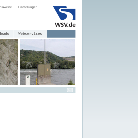
hinweise
Einstellungen
loads
Webservices