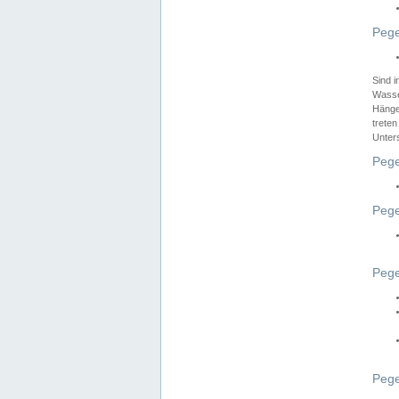
Pege
Sind 
Wasser
Hänge
treten
Unter
Pege
Pege
Pege
Pege