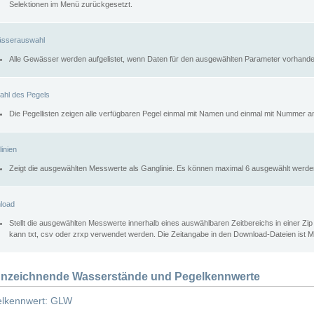
Selektionen im Menü zurückgesetzt.
sserauswahl
Alle Gewässer werden aufgelistet, wenn Daten für den ausgewählten Parameter vorhande
ahl des Pegels
Die Pegellisten zeigen alle verfügbaren Pegel einmal mit Namen und einmal mit Nummer a
inien
Zeigt die ausgewählten Messwerte als Ganglinie. Es können maximal 6 ausgewählt werde
load
Stellt die ausgewählten Messwerte innerhalb eines auswählbaren Zeitbereichs in einer Zi
kann txt, csv oder zrxp verwendet werden. Die Zeitangabe in den Download-Dateien ist 
nzeichnende Wasserstände und Pegelkennwerte
lkennwert: GLW