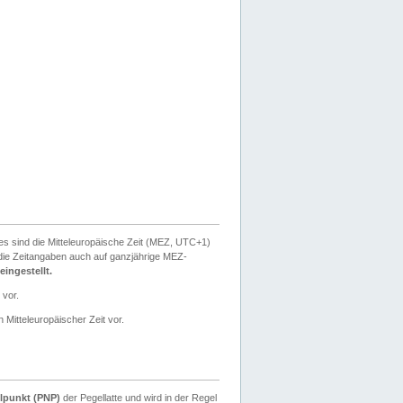
ies sind die Mitteleuropäische Zeit (MEZ, UTC+1)
ie Zeitangaben auch auf ganzjährige MEZ-
ingestellt.
 vor.
 Mitteleuropäischer Zeit vor.
lpunkt (PNP)
der Pegellatte und wird in der Regel