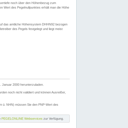
ssertiefe noch über den Höhenbezug zum
en Wert des Pegelnullpunktes erhält man die Höhe
d auf das amtliche Höhensystem DHHN92 bezogen
reiber des Pegels festgelegt und liegt meist
. Januar 2000 herunterzuladen.
den noch nicht validiert und können Ausreißer,
(m ü. NHN) müssen Sie den PNP-Wert des
ie
PEGELONLINE Webservices
zur Verfügung.