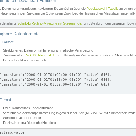
iff auf die Download-Funktion
e Daten herunterzuladen, navigieren Sie zunächst über die
Pegelauswahl-Tabelle
zu einem ge
datenseite finden Sie dann die Option zum Download der historischen Messdaten unterhalb
ne detaillierte
Schritt-für-Schritt-Anleitung mit Screenshots
führt Sie durch den gesamten Down
ügbare Datenformate
-Format
Strukturiertes Datenformat für programmatische Verarbeitung
Zeitstempel im
ISO 8601-Format
↗
mit vollständigen Zeitzoneninformation (Offset von 
Dezimalpunkt als Trennzeichen
"timestamp":"2000-01-01T01:00:00+01:00","value":646},

"timestamp":"2000-01-01T01:15:00+01:00","value":646},

"timestamp":"2000-01-01T01:30:00+01:00","value":645}

Format
Excel-kompatibles Tabellenformat
Vereinfachte Zeitstempeldarstellung in gesetzlicher Zeit (MEZ/MESZ mit Sommerzeitumstel
Semikolon als Feldtrenner
Dezimalkomma (deutsche Notation)
estamp;value
