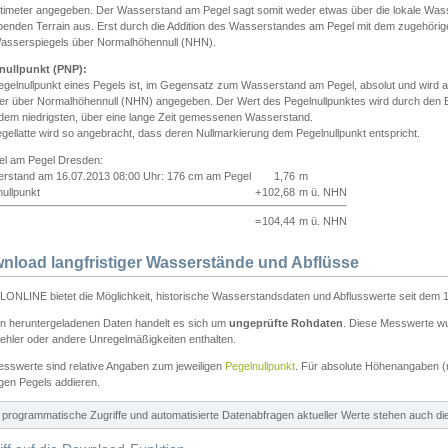
ntimeter angegeben. Der Wasserstand am Pegel sagt somit weder etwas über die lokale Wa
enden Terrain aus. Erst durch die Addition des Wasserstandes am Pegel mit dem zugehörig
asserspiegels über Normalhöhennull (NHN).
nullpunkt (PNP):
egelnullpunkt eines Pegels ist, im Gegensatz zum Wasserstand am Pegel, absolut und wir
ter über Normalhöhennull (NHN) angegeben. Der Wert des Pegelnullpunktes wird durch den Bet
 dem niedrigsten, über eine lange Zeit gemessenen Wasserstand.
gellatte wird so angebracht, dass deren Nullmarkierung dem Pegelnullpunkt entspricht.
iel am Pegel Dresden:
rstand am 16.07.2013 08:00 Uhr: 176 cm am Pegel
1,76
m
ullpunkt
+
102,68
m ü. NHN
=
104,44
m ü. NHN
nload langfristiger Wasserstände und Abflüsse
ONLINE bietet die Möglichkeit, historische Wasserstandsdaten und Abflusswerte seit dem 1
en heruntergeladenen Daten handelt es sich um
ungeprüfte Rohdaten
. Diese Messwerte wur
ehler oder andere Unregelmäßigkeiten enthalten.
esswerte sind relative Angaben zum jeweiligen
Pegelnullpunkt
. Für absolute Höhenangaben 
igen Pegels addieren.
ür programmatische Zugriffe und automatisierte Datenabfragen aktueller Werte stehen auch d