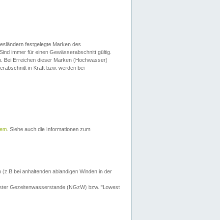
esländern festgelegte Marken des
Sind immer für einen Gewässerabschnitt gültig.
. Bei Erreichen dieser Marken (Hochwasser)
erabschnitt in Kraft bzw. werden bei
tem
. Siehe auch die Informationen zum
 (z.B bei anhaltenden ablandigen Winden in der
drigster Gezeitenwasserstande (NGzW) bzw. "Lowest