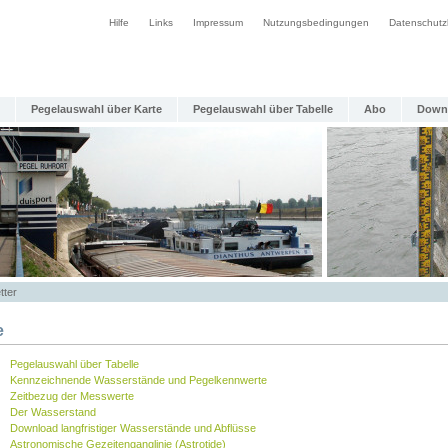
Hilfe
Links
Impressum
Nutzungsbedingungen
Datenschutz
Pegelauswahl über Karte
Pegelauswahl über Tabelle
Abo
Down
tter
e
Pegelauswahl über Tabelle
Kennzeichnende Wasserstände und Pegelkennwerte
Zeitbezug der Messwerte
Der Wasserstand
Download langfristiger Wasserstände und Abflüsse
Astronomische Gezeitenganglinie (Astrotide)