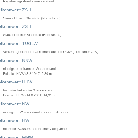
Regulierungs-Niedrigwasserstand
lkennwert: ZS_I
Stauziel I einer Staustufe (Normalstau)
lkennwert: ZS_II
Stauziel II einer Staustufe (Höchststau)
elkennwert: TUGLW
Verkehrsgesicherte Fahrrinnentiefe unter GlW (Tiefe unter GlW)
lkennwert: NNW
niedrigster bekannter Wasserstand
Beispiel: NNW (3.2.1942) 9,30 m
lkennwert: HHW
höchster bekannter Wasserstand
Beispiel: HHW (14.8.2001) 14,31 m
lkennwert: NW
niedrigster Wasserstand in einer Zeitspanne
lkennwert: HW
höchster Wasserstand in einer Zeitspanne
elkennwert: MNW