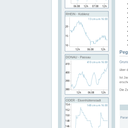
RHEIN - Koblenz
Peg
DONAU - Passau
Grund
über 
Ist Ja
ersche
Die Ze
ODER - Eisenhüttenstadt
Para