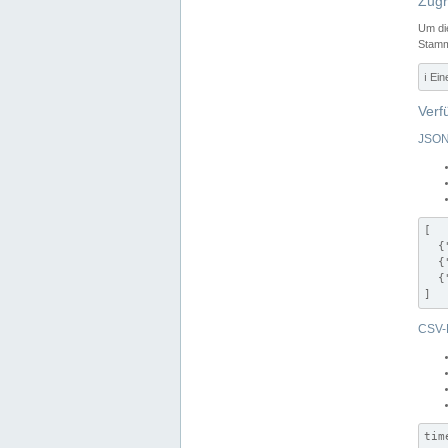
Zugr
Um di
Stamm
ℹ️ Ei
Verf
JSON
[

  {
  {
  {
]
CSV-
tim