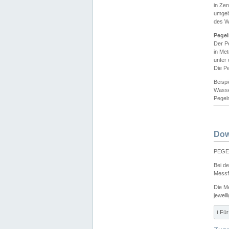
in Ze
umgeb
des W
Pegel
Der P
in Me
unter
Die Pe
Beisp
Wasse
Pegeln
Dow
PEGEL
Bei d
Messf
Die M
jeweil
ℹ️ F