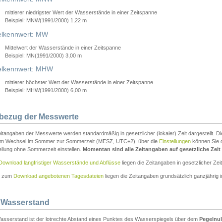
mittlerer niedrigster Wert der Wasserstände in einer Zeitspanne
Beispiel: MNW(1991/2000) 1,22 m
lkennwert: MW
Mittelwert der Wasserstände in einer Zeitspanne
Beispiel: MN(1991/2000) 3,00 m
elkennwert: MHW
mittlerer höchster Wert der Wasserstände in einer Zeitspanne
Beispiel: MHW(1991/2000) 6,00 m
tbezug der Messwerte
itangaben der Messwerte werden standardmäßig in gesetzlicher (lokaler) Zeit dargestellt. D
em Wechsel im Sommer zur Sommerzeit (MESZ, UTC+2). über die
Einstellungen
können Sie d
ellung ohne Sommerzeit einstellen.
Momentan sind alle Zeitangaben auf gesetzliche Zeit e
Download langfristiger Wasserstände und Abflüsse
liegen die Zeitangaben in gesetzlicher Zeit
n zum
Download angebotenen Tagesdateien
liegen die Zeitangaben grundsätzlich ganzjährig in
 Wasserstand
asserstand ist der lotrechte Abstand eines Punktes des Wasserspiegels über dem
Pegelnul