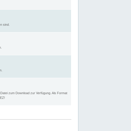
n sind.
n.
n.
p Datei zum Download zur Verfügung. Als Format
MEZ!