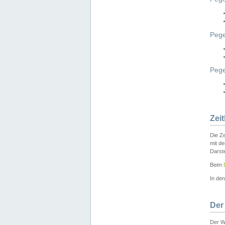
Pege
Peg
Zei
Die Ze
mit d
Darst
Beim
In de
Der
Der W