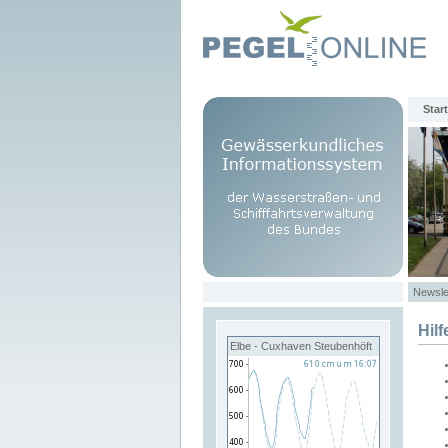
Start
Newsle
Hilf
Elbe - Cuxhaven Steubenhöft