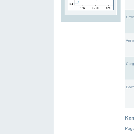
Gewä
Ausw
Gangl
Down
Ken
Pege