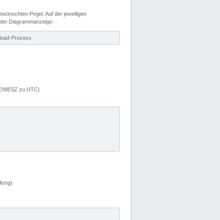
wünschten Pegel. Auf der jeweiligen
 der Diagrammanzeige.
load-Prozess.
MEZ/MESZ zu UTC)
lung)