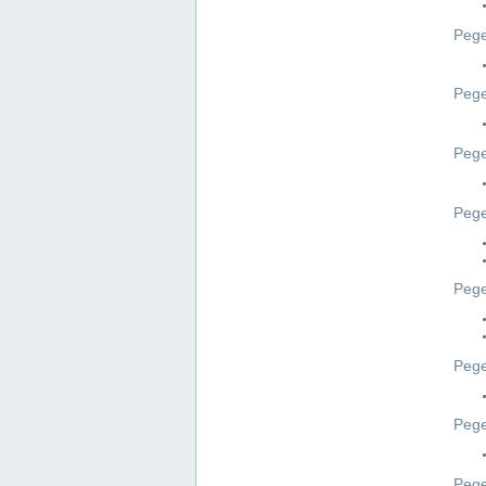
Pege
Pege
Peg
Pege
Pege
Pege
Pege
Peg