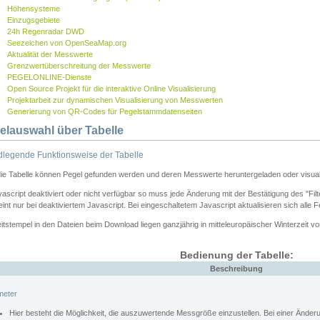
Höhensysteme
Einzugsgebiete
24h Regenradar DWD
Seezeichen von OpenSeaMap.org
Aktualität der Messwerte
Grenzwertüberschreitung der Messwerte
PEGELONLINE-Dienste
Open Source Projekt für die interaktive Online Visualisierung
Projektarbeit zur dynamischen Visualisierung von Messwerten
Generierung von QR-Codes für Pegelstammdatenseiten
elauswahl über Tabelle
legende Funktionsweise der Tabelle
die Tabelle können Pegel gefunden werden und deren Messwerte heruntergeladen oder visuali
vascript deaktiviert oder nicht verfügbar so muss jede Änderung mit der Bestätigung des "Filt
int nur bei deaktiviertem Javascript. Bei eingeschaltetem Javascript aktualisieren sich alle 
itstempel in den Dateien beim Download liegen ganzjährig in mitteleuropäischer Winterzeit vo
Bedienung der Tabelle:
Beschreibung
meter
Hier besteht die Möglichkeit, die auszuwertende Messgröße einzustellen. Bei einer Ände