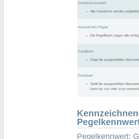
Gewässerauswahl
Alle Gewässer werden aufgelist
Auswahl des Pegels
Die Pegellisten zeigen alle ver
Ganglinien
Zeigt die ausgewählten Messwer
Download
Stellt die ausgewählten Messwer
kann txt, csv oder zrxp verwen
Kennzeichnen
Pegelkennwer
Pegelkennwert: 