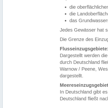
die oberflächlich
die Landoberfläc
das Grundwasser
Jedes Gewässer hat se
Die Grenze des Einzug
Flusseinzugsgebiete
Dargestellt werden die
durch Deutschland fli
Warnow / Peene, Weser
dargestellt.
Meereseinzugsgebiet
In Deutschland gibt 
Deutschland fließt n