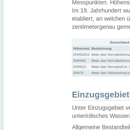
Messpunkten. Höhensy
Im 19. Jahrhundert wu
etabliert, an welchen 
zentimetergenau gem
Deutschland
Höhennetz
Bezeichnung
DHHN2016
Meter über Normalhöhennul
DHHN92
Meter über Normalhöhennul
DHHN12
Meter über Normalnull (m. 
SNN76
Meter über Höhennormal (m
Einzugsgebiet
Unter Einzugsgebiet v
unterirdisches Wasser
Allgemeine Bestandtei