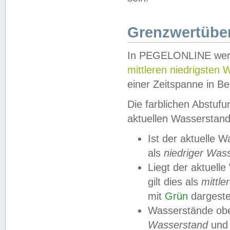
Grenzwertüber
In PEGELONLINE werde
mittleren niedrigsten
einer Zeitspanne in Be
Die farblichen Abstuf
aktuellen Wasserstand
Ist der aktuelle 
als
niedriger Was
Liegt der aktue
gilt dies als
mittle
mit
Grün
dargestel
Wasserstände obe
Wasserstand
und