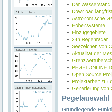
Der Wasserstand
Download langfris
RHEIN - Koblenz
Astronomische Gez
Höhensysteme
Einzugsgebiete
24h Regenradar
Seezeichen von 
DONAU - Passau
Aktualität der Me
Grenzwertübersch
PEGELONLINE-Di
Open Source Projek
Projektarbeit zur
Generierung von 
ODER - Eisenhüttenstadt
Pegelauswahl 
Grundlegende Funkti