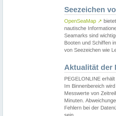
Seezeichen v
OpenSeaMap
↗
biete
nautische Information
Seamarks sind wichtig
Booten und Schiffen i
von Seezeichen wie Le
Aktualität der
PEGELONLINE erhält u
Im Binnenbereich wird 
Messwerte von Zeitreih
Minuten. Abweichungen
Fehlern bei der Daten
sein.