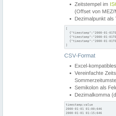
Zeitstempel im
IS
(Offset von MEZ
Dezimalpunkt als
[

  {"timestamp":"2000-01-01T0
  {"timestamp":"2000-01-01T0
  {"timestamp":"2000-01-01T0
]
CSV-Format
Excel-kompatibles
Vereinfachte Zeit
Sommerzeitumstel
Semikolon als Fel
Dezimalkomma (de
timestamp;value

2000-01-01 01:00;646

2000-01-01 01:15;646
