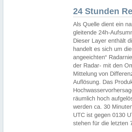
24 Stunden R
Als Quelle dient ein n
gleitende 24h-Aufsum
Dieser Layer enthält
handelt es sich um di
angeeichten“ Radarnie
der Radar- mit den O
Mittelung von Differe
Auflösung. Das Produk
Hochwasservorhersagez
räumlich hoch aufgelö
werden ca. 30 Minuten
UTC ist gegen 0130 UTC
stehen für die letzten