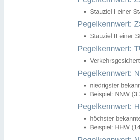
Stauziel I einer S
Pegelkennwert: Z
Stauziel II einer 
Pegelkennwert:
Verkehrsgesichert
Pegelkennwert:
niedrigster bekan
Beispiel: NNW (3
Pegelkennwert:
höchster bekannt
Beispiel: HHW (1
Pegelkennwert: 