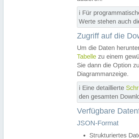
ℹ️ Für programmatisch
Werte stehen auch d
Zugriff auf die D
Um die Daten herunter
Tabelle
zu einem gewün
Sie dann die Option z
Diagrammanzeige.
ℹ️ Eine detaillierte
Schr
den gesamten Downlo
Verfügbare Daten
JSON-Format
Strukturiertes Da