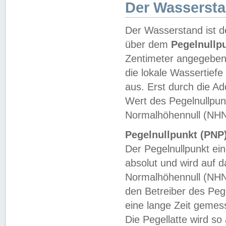
Der Wasserst
Der Wasserstand ist d
über dem
Pegelnullp
Zentimeter angegeben
die lokale Wassertie
aus. Erst durch die A
Wert des Pegelnullpun
Normalhöhennull (NHN
Pegelnullpunkt (PNP)
Der Pegelnullpunkt ei
absolut und wird auf
Normalhöhennull (NHN
den Betreiber des Pege
eine lange Zeit geme
Die Pegellatte wird s