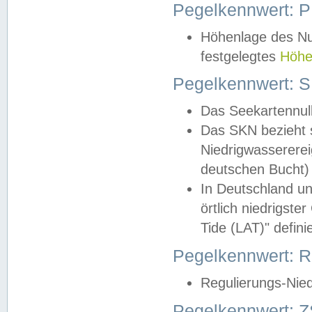
Pegelkennwert: 
Höhenlage des Nul
festgelegtes
Höhe
Pegelkennwert: 
Das Seekartennull
Das SKN bezieht s
Niedrigwassererei
deutschen Bucht) 
In Deutschland un
örtlich niedrigst
Tide (LAT)" definie
Pegelkennwert:
Regulierungs-Nie
Pegelkennwert: Z