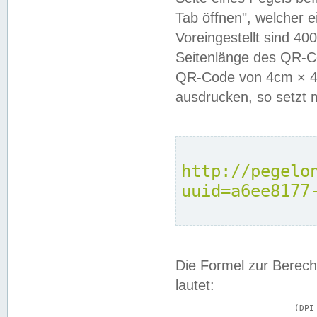
Tab öffnen", welcher 
Voreingestellt sind 4
Seitenlänge des QR-C
QR-Code von 4cm × 4c
ausdrucken, so setzt 
http://pegelo
uuid=a6ee8177
Die Formel zur Berech
lautet:
			(DPI × Druckkantenlänge in cm) ÷ 2,54 = Kantenlänge in Pixel
