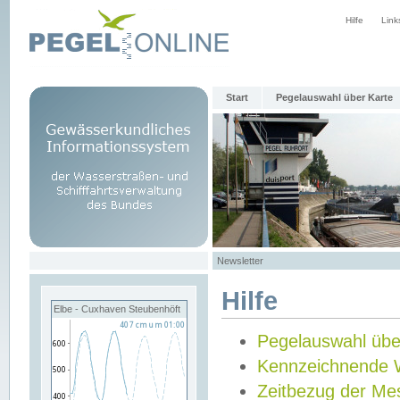
Hilfe
Link
Start
Pegelauswahl über Karte
Newsletter
Hilfe
Elbe - Cuxhaven Steubenhöft
Pegelauswahl übe
Kennzeichnende 
Zeitbezug der Me