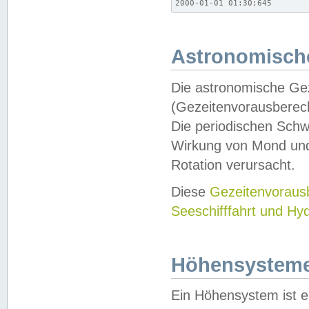
2000-01-01 01:30;645
Astronomische
Die astronomische Gez
(Gezeitenvorausberec
Die periodischen Schw
Wirkung von Mond und
Rotation verursacht.
Diese
Gezeitenvorau
Seeschifffahrt und Hy
Höhensystem
Ein Höhensystem ist e