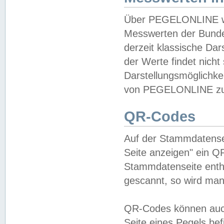
Über PEGELONLINE wer
Messwerten der Bundes
derzeit klassische Da
der Werte findet nicht 
Darstellungsmöglichkei
von PEGELONLINE zu 
QR-Codes
Auf der Stammdatensei
Seite anzeigen" ein Q
Stammdatenseite enthä
gescannt, so wird man
QR-Codes können auc
Seite eines Pegels be