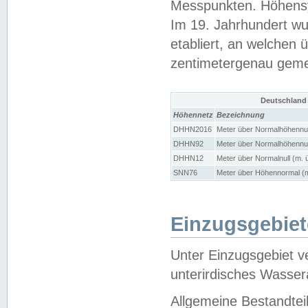
Messpunkten. Höhensy
Im 19. Jahrhundert wu
etabliert, an welchen 
zentimetergenau gem
Deutschland
Höhennetz
Bezeichnung
DHHN2016
Meter über Normalhöhennul
DHHN92
Meter über Normalhöhennul
DHHN12
Meter über Normalnull (m. 
SNN76
Meter über Höhennormal (m
Einzugsgebiet
Unter Einzugsgebiet v
unterirdisches Wasser
Allgemeine Bestandtei