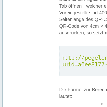
Tab öffnen", welcher 
Voreingestellt sind 4
Seitenlänge des QR-C
QR-Code von 4cm × 4c
ausdrucken, so setzt 
http://pegelo
uuid=a6ee8177
Die Formel zur Berech
lautet:
			(DPI × Druckkantenlänge in cm) ÷ 2,54 = Kantenlänge in Pixel
