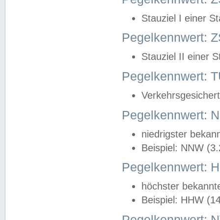
Stauziel I einer S
Pegelkennwert: Z
Stauziel II einer 
Pegelkennwert:
Verkehrsgesichert
Pegelkennwert:
niedrigster bekan
Beispiel: NNW (3
Pegelkennwert:
höchster bekannt
Beispiel: HHW (1
Pegelkennwert: 