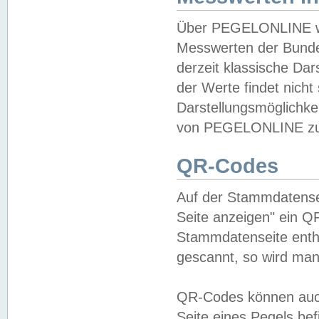
Über PEGELONLINE wer
Messwerten der Bundes
derzeit klassische Da
der Werte findet nicht 
Darstellungsmöglichkei
von PEGELONLINE zu 
QR-Codes
Auf der Stammdatensei
Seite anzeigen" ein Q
Stammdatenseite enthä
gescannt, so wird man
QR-Codes können auc
Seite eines Pegels be