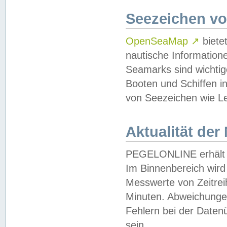
Seezeichen v
OpenSeaMap
↗
biete
nautische Information
Seamarks sind wichtig
Booten und Schiffen i
von Seezeichen wie Le
Aktualität der
PEGELONLINE erhält u
Im Binnenbereich wird 
Messwerte von Zeitreih
Minuten. Abweichungen
Fehlern bei der Daten
sein.