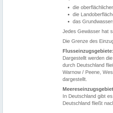
die oberflächlich
die Landoberfläc
das Grundwasser
Jedes Gewässer hat se
Die Grenze des Einzug
Flusseinzugsgebiete
Dargestellt werden die
durch Deutschland fli
Warnow / Peene, Weser
dargestellt.
Meereseinzugsgebiet
In Deutschland gibt 
Deutschland fließt n