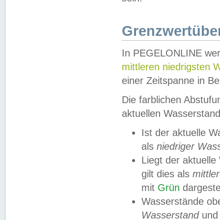
Grenzwertüber
In PEGELONLINE werde
mittleren niedrigsten
einer Zeitspanne in Be
Die farblichen Abstuf
aktuellen Wasserstand
Ist der aktuelle 
als
niedriger Was
Liegt der aktue
gilt dies als
mittle
mit
Grün
dargestel
Wasserstände obe
Wasserstand
und