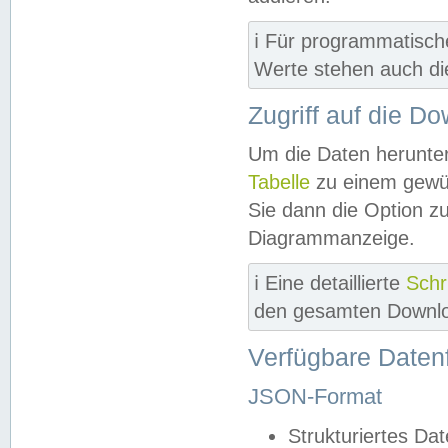
ℹ️ Für programmatisch
Werte stehen auch d
Zugriff auf die D
Um die Daten herunter
Tabelle
zu einem gewün
Sie dann die Option z
Diagrammanzeige.
ℹ️ Eine detaillierte
Schr
den gesamten Downlo
Verfügbare Daten
JSON-Format
Strukturiertes Da