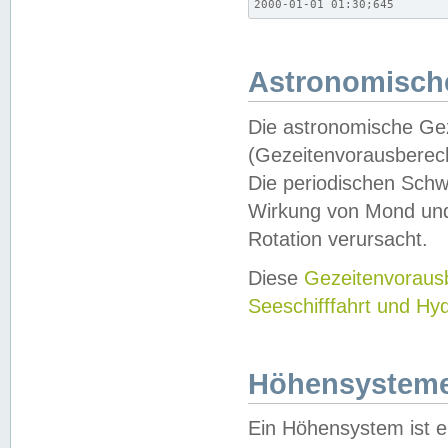
2000-01-01 01:30;645
Astronomische
Die astronomische Gez
(Gezeitenvorausberec
Die periodischen Schw
Wirkung von Mond und
Rotation verursacht.
Diese
Gezeitenvorau
Seeschifffahrt und Hy
Höhensystem
Ein Höhensystem ist e