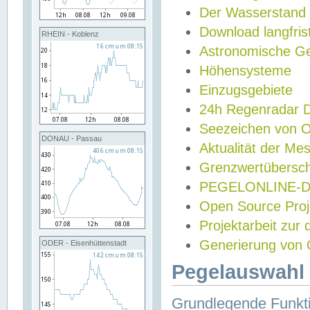
Der Wasserstand
Download langfris
RHEIN - Koblenz
Astronomische Gez
Höhensysteme
Einzugsgebiete
24h Regenradar
Seezeichen von 
DONAU - Passau
Aktualität der Me
Grenzwertübersch
PEGELONLINE-Di
Open Source Projek
Projektarbeit zur
Generierung von 
ODER - Eisenhüttenstadt
Pegelauswahl 
Grundlegende Funkti