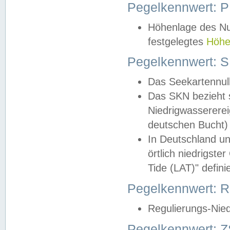
Pegelkennwert: 
Höhenlage des Nul
festgelegtes
Höhe
Pegelkennwert: 
Das Seekartennull
Das SKN bezieht s
Niedrigwassererei
deutschen Bucht) 
In Deutschland un
örtlich niedrigst
Tide (LAT)" definie
Pegelkennwert:
Regulierungs-Nie
Pegelkennwert: Z