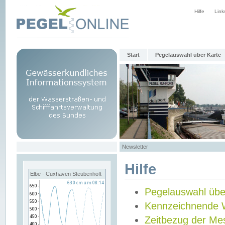
Hilfe
Link
Start
Pegelauswahl über Karte
Newsletter
Hilfe
Elbe - Cuxhaven Steubenhöft
Pegelauswahl übe
Kennzeichnende 
Zeitbezug der Me