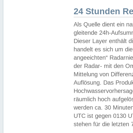
24 Stunden R
Als Quelle dient ein n
gleitende 24h-Aufsum
Dieser Layer enthält
handelt es sich um di
angeeichten“ Radarnie
der Radar- mit den O
Mittelung von Differe
Auflösung. Das Produk
Hochwasservorhersagez
räumlich hoch aufgelö
werden ca. 30 Minuten
UTC ist gegen 0130 UTC
stehen für die letzten