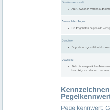
Gewässerauswahl
Alle Gewässer werden aufgelist
Auswahl des Pegels
Die Pegellisten zeigen alle ver
Ganglinien
Zeigt die ausgewählten Messwer
Download
Stellt die ausgewählten Messwer
kann txt, csv oder zrxp verwen
Kennzeichnen
Pegelkennwer
Pegelkennwert: 