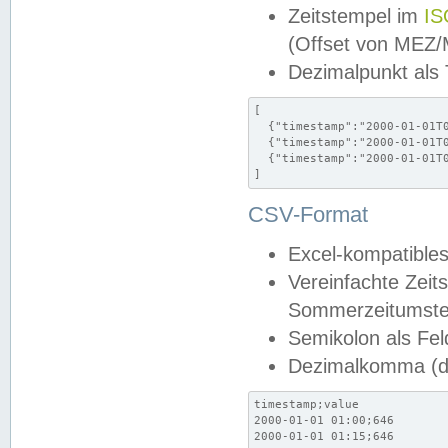
Zeitstempel im
IS
(Offset von MEZ
Dezimalpunkt als
[

  {"timestamp":"2000-01-01T0
  {"timestamp":"2000-01-01T0
  {"timestamp":"2000-01-01T0
]
CSV-Format
Excel-kompatibles
Vereinfachte Zeit
Sommerzeitumstel
Semikolon als Fel
Dezimalkomma (de
timestamp;value

2000-01-01 01:00;646

2000-01-01 01:15;646
