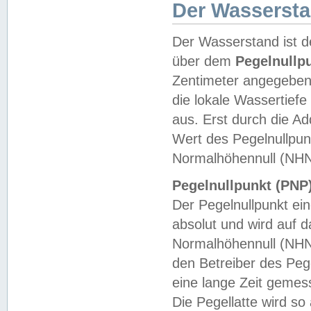
Der Wasserst
Der Wasserstand ist d
über dem
Pegelnullp
Zentimeter angegeben
die lokale Wassertie
aus. Erst durch die A
Wert des Pegelnullpun
Normalhöhennull (NHN
Pegelnullpunkt (PNP)
Der Pegelnullpunkt ei
absolut und wird auf
Normalhöhennull (NHN
den Betreiber des Pege
eine lange Zeit geme
Die Pegellatte wird s