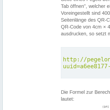
Tab öffnen", welcher 
Voreingestellt sind 4
Seitenlänge des QR-C
QR-Code von 4cm × 4c
ausdrucken, so setzt 
http://pegelo
uuid=a6ee8177
Die Formel zur Berech
lautet:
			(DPI × Druckkantenlänge in cm) ÷ 2,54 = Kantenlänge in Pixel
