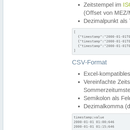
Zeitstempel im
IS
(Offset von MEZ
Dezimalpunkt als
[

  {"timestamp":"2000-01-01T0
  {"timestamp":"2000-01-01T0
  {"timestamp":"2000-01-01T0
]
CSV-Format
Excel-kompatibles
Vereinfachte Zeit
Sommerzeitumstel
Semikolon als Fel
Dezimalkomma (de
timestamp;value

2000-01-01 01:00;646

2000-01-01 01:15;646
