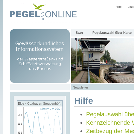
Hilfe
Link
Start
Pegelauswahl über Karte
Newsletter
Hilfe
Elbe - Cuxhaven Steubenhöft
Pegelauswahl übe
Kennzeichnende 
Zeitbezug der Me