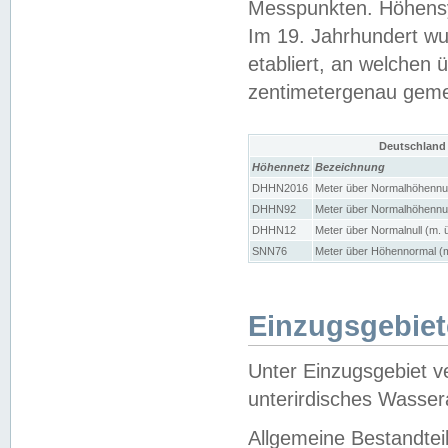
Messpunkten. Höhensy
Im 19. Jahrhundert wu
etabliert, an welchen 
zentimetergenau gem
Deutschland
Höhennetz
Bezeichnung
DHHN2016
Meter über Normalhöhennul
DHHN92
Meter über Normalhöhennul
DHHN12
Meter über Normalnull (m. 
SNN76
Meter über Höhennormal (m
Einzugsgebiet
Unter Einzugsgebiet v
unterirdisches Wasser
Allgemeine Bestandtei