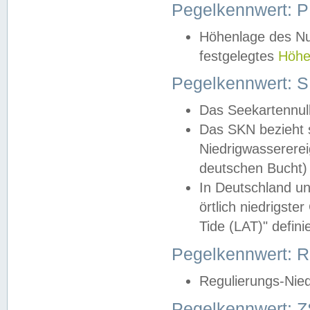
Pegelkennwert: 
Höhenlage des Nul
festgelegtes
Höhe
Pegelkennwert: 
Das Seekartennull
Das SKN bezieht s
Niedrigwassererei
deutschen Bucht) 
In Deutschland un
örtlich niedrigst
Tide (LAT)" definie
Pegelkennwert:
Regulierungs-Nie
Pegelkennwert: Z