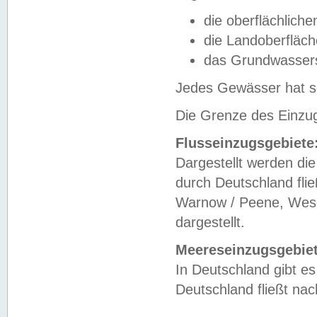
die oberflächlich
die Landoberfläc
das Grundwasser
Jedes Gewässer hat se
Die Grenze des Einzug
Flusseinzugsgebiete
Dargestellt werden die
durch Deutschland fli
Warnow / Peene, Weser
dargestellt.
Meereseinzugsgebiet
In Deutschland gibt 
Deutschland fließt n