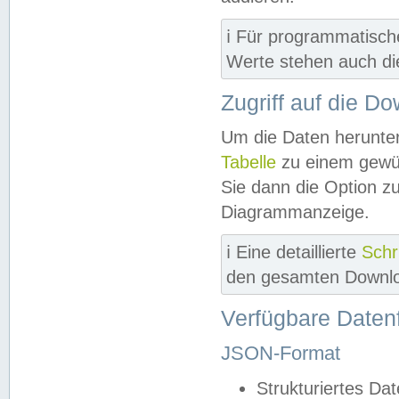
ℹ️ Für programmatisch
Werte stehen auch d
Zugriff auf die D
Um die Daten herunter
Tabelle
zu einem gewün
Sie dann die Option z
Diagrammanzeige.
ℹ️ Eine detaillierte
Schr
den gesamten Downlo
Verfügbare Daten
JSON-Format
Strukturiertes Da