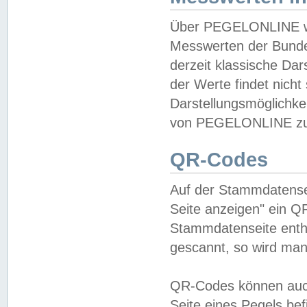
Über PEGELONLINE wer
Messwerten der Bundes
derzeit klassische Da
der Werte findet nicht 
Darstellungsmöglichkei
von PEGELONLINE zu 
QR-Codes
Auf der Stammdatensei
Seite anzeigen" ein Q
Stammdatenseite enthä
gescannt, so wird man
QR-Codes können auc
Seite eines Pegels be