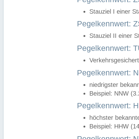
Stauziel I einer S
Pegelkennwert: Z
Stauziel II einer 
Pegelkennwert:
Verkehrsgesichert
Pegelkennwert:
niedrigster bekan
Beispiel: NNW (3
Pegelkennwert:
höchster bekannt
Beispiel: HHW (1
Pegelkennwert: 