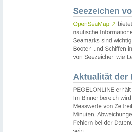
Seezeichen v
OpenSeaMap
↗
biete
nautische Information
Seamarks sind wichtig
Booten und Schiffen i
von Seezeichen wie Le
Aktualität der
PEGELONLINE erhält u
Im Binnenbereich wird 
Messwerte von Zeitreih
Minuten. Abweichungen
Fehlern bei der Daten
sein.