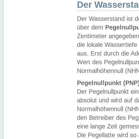
Der Wasserst
Der Wasserstand ist d
über dem
Pegelnullp
Zentimeter angegeben
die lokale Wassertie
aus. Erst durch die A
Wert des Pegelnullpun
Normalhöhennull (NHN
Pegelnullpunkt (PNP)
Der Pegelnullpunkt ei
absolut und wird auf
Normalhöhennull (NHN
den Betreiber des Pege
eine lange Zeit geme
Die Pegellatte wird s