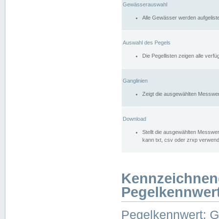
Gewässerauswahl
Alle Gewässer werden aufgelist
Auswahl des Pegels
Die Pegellisten zeigen alle ver
Ganglinien
Zeigt die ausgewählten Messwer
Download
Stellt die ausgewählten Messwer
kann txt, csv oder zrxp verwen
Kennzeichnen
Pegelkennwer
Pegelkennwert: 