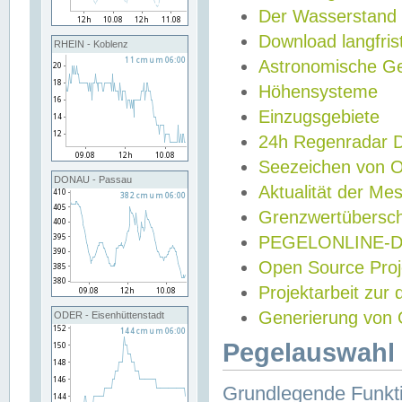
Der Wasserstand
Download langfris
RHEIN - Koblenz
Astronomische Gez
Höhensysteme
Einzugsgebiete
24h Regenradar
Seezeichen von 
DONAU - Passau
Aktualität der Me
Grenzwertübersch
PEGELONLINE-Di
Open Source Projek
Projektarbeit zur
Generierung von 
ODER - Eisenhüttenstadt
Pegelauswahl 
Grundlegende Funkti