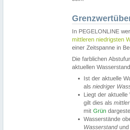
Grenzwertüber
In PEGELONLINE werde
mittleren niedrigsten
einer Zeitspanne in Be
Die farblichen Abstuf
aktuellen Wasserstand
Ist der aktuelle 
als
niedriger Was
Liegt der aktue
gilt dies als
mittle
mit
Grün
dargestel
Wasserstände obe
Wasserstand
und