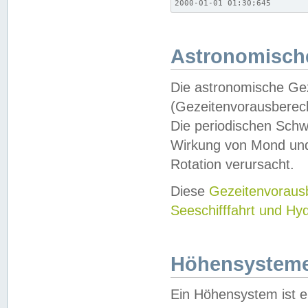
2000-01-01 01:30;645
Astronomische
Die astronomische Gez
(Gezeitenvorausberec
Die periodischen Schw
Wirkung von Mond und
Rotation verursacht.
Diese
Gezeitenvorau
Seeschifffahrt und Hy
Höhensystem
Ein Höhensystem ist e