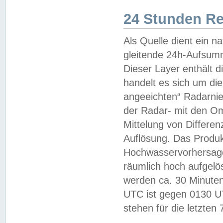
24 Stunden R
Als Quelle dient ein n
gleitende 24h-Aufsum
Dieser Layer enthält
handelt es sich um di
angeeichten“ Radarnie
der Radar- mit den O
Mittelung von Differe
Auflösung. Das Produk
Hochwasservorhersagez
räumlich hoch aufgelö
werden ca. 30 Minuten
UTC ist gegen 0130 UTC
stehen für die letzten