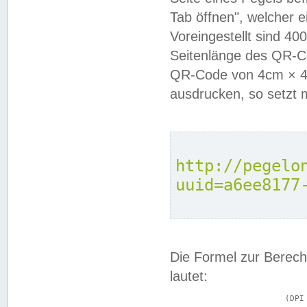
Tab öffnen", welcher 
Voreingestellt sind 4
Seitenlänge des QR-C
QR-Code von 4cm × 4c
ausdrucken, so setzt 
http://pegelo
uuid=a6ee8177
Die Formel zur Berech
lautet:
			(DPI × Druckkantenlänge in cm) ÷ 2,54 = Kantenlänge in Pixel
