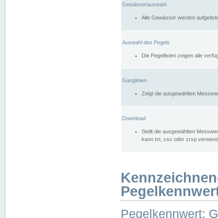
Gewässerauswahl
Alle Gewässer werden aufgelist
Auswahl des Pegels
Die Pegellisten zeigen alle ver
Ganglinien
Zeigt die ausgewählten Messwer
Download
Stellt die ausgewählten Messwer
kann txt, csv oder zrxp verwen
Kennzeichnen
Pegelkennwer
Pegelkennwert: 