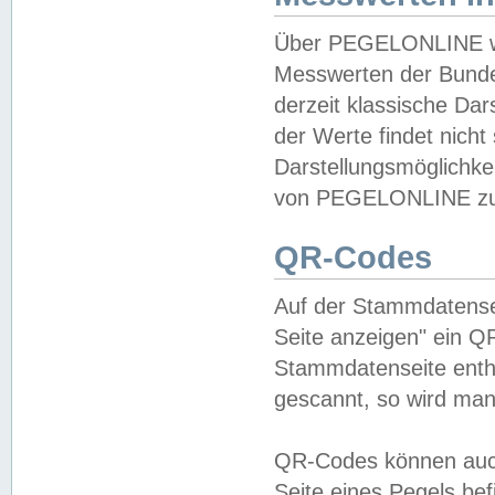
Über PEGELONLINE wer
Messwerten der Bundes
derzeit klassische Da
der Werte findet nicht 
Darstellungsmöglichkei
von PEGELONLINE zu 
QR-Codes
Auf der Stammdatensei
Seite anzeigen" ein Q
Stammdatenseite enthä
gescannt, so wird man
QR-Codes können auc
Seite eines Pegels be