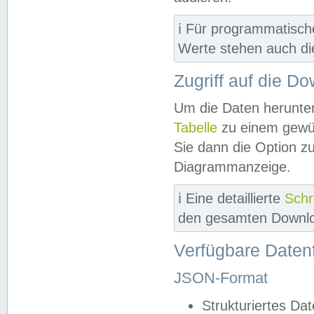
ℹ️ Für programmatisch
Werte stehen auch d
Zugriff auf die D
Um die Daten herunter
Tabelle
zu einem gewün
Sie dann die Option z
Diagrammanzeige.
ℹ️ Eine detaillierte
Schr
den gesamten Downlo
Verfügbare Daten
JSON-Format
Strukturiertes Da