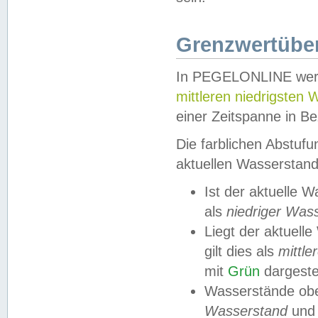
Grenzwertüber
In PEGELONLINE werde
mittleren niedrigsten
einer Zeitspanne in Be
Die farblichen Abstuf
aktuellen Wasserstand
Ist der aktuelle 
als
niedriger Was
Liegt der aktue
gilt dies als
mittle
mit
Grün
dargestel
Wasserstände obe
Wasserstand
und