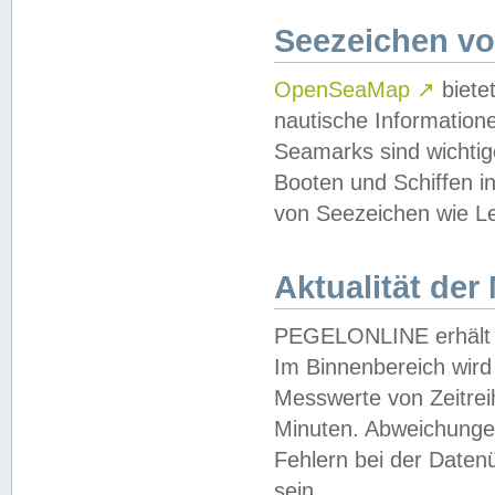
Seezeichen v
OpenSeaMap
↗
biete
nautische Information
Seamarks sind wichtig
Booten und Schiffen i
von Seezeichen wie Le
Aktualität der
PEGELONLINE erhält u
Im Binnenbereich wird 
Messwerte von Zeitreih
Minuten. Abweichungen
Fehlern bei der Daten
sein.