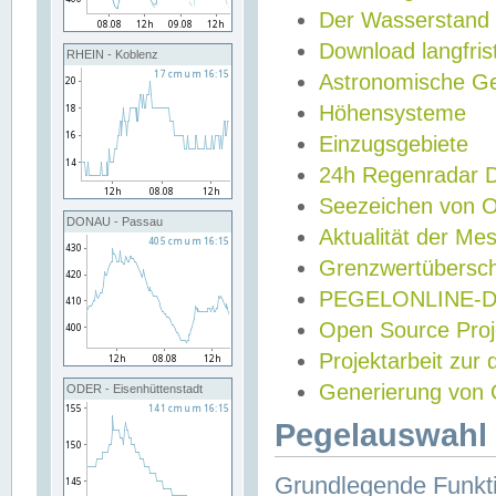
Der Wasserstand
Download langfris
RHEIN - Koblenz
Astronomische Gez
Höhensysteme
Einzugsgebiete
24h Regenradar
Seezeichen von 
DONAU - Passau
Aktualität der Me
Grenzwertübersch
PEGELONLINE-Di
Open Source Projek
Projektarbeit zur
Generierung von 
ODER - Eisenhüttenstadt
Pegelauswahl 
Grundlegende Funkti