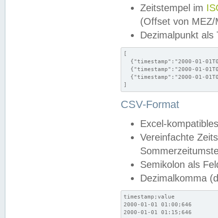
Zeitstempel im
IS
(Offset von MEZ
Dezimalpunkt als
[

  {"timestamp":"2000-01-01T0
  {"timestamp":"2000-01-01T0
  {"timestamp":"2000-01-01T0
]
CSV-Format
Excel-kompatibles
Vereinfachte Zeit
Sommerzeitumstel
Semikolon als Fel
Dezimalkomma (de
timestamp;value

2000-01-01 01:00;646

2000-01-01 01:15;646
