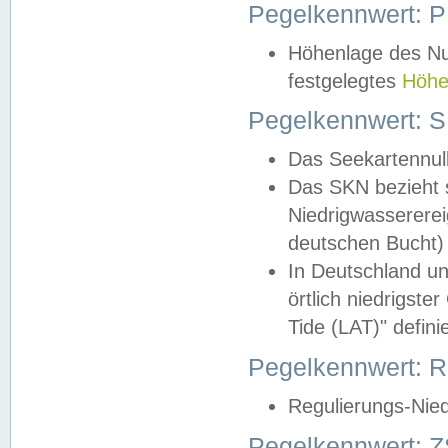
Pegelkennwert: 
Höhenlage des Nul
festgelegtes
Höhe
Pegelkennwert: 
Das Seekartennull
Das SKN bezieht s
Niedrigwassererei
deutschen Bucht) 
In Deutschland un
örtlich niedrigst
Tide (LAT)" definie
Pegelkennwert:
Regulierungs-Nie
Pegelkennwert: Z