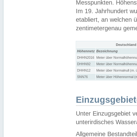
Messpunkten. Höhensy
Im 19. Jahrhundert wu
etabliert, an welchen 
zentimetergenau gem
Deutschland
Höhennetz
Bezeichnung
DHHN2016
Meter über Normalhöhennul
DHHN92
Meter über Normalhöhennul
DHHN12
Meter über Normalnull (m. 
SNN76
Meter über Höhennormal (m
Einzugsgebiet
Unter Einzugsgebiet v
unterirdisches Wasser
Allgemeine Bestandtei