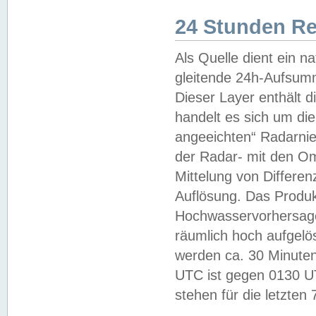
24 Stunden R
Als Quelle dient ein n
gleitende 24h-Aufsum
Dieser Layer enthält
handelt es sich um di
angeeichten“ Radarnie
der Radar- mit den O
Mittelung von Differe
Auflösung. Das Produk
Hochwasservorhersagez
räumlich hoch aufgelö
werden ca. 30 Minuten
UTC ist gegen 0130 UTC
stehen für die letzten