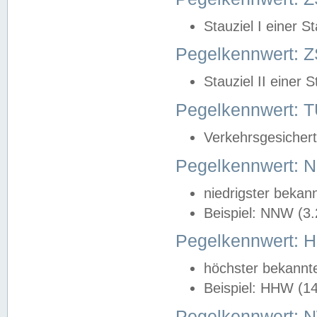
Stauziel I einer S
Pegelkennwert: Z
Stauziel II einer 
Pegelkennwert:
Verkehrsgesichert
Pegelkennwert:
niedrigster bekan
Beispiel: NNW (3
Pegelkennwert:
höchster bekannt
Beispiel: HHW (1
Pegelkennwert: 