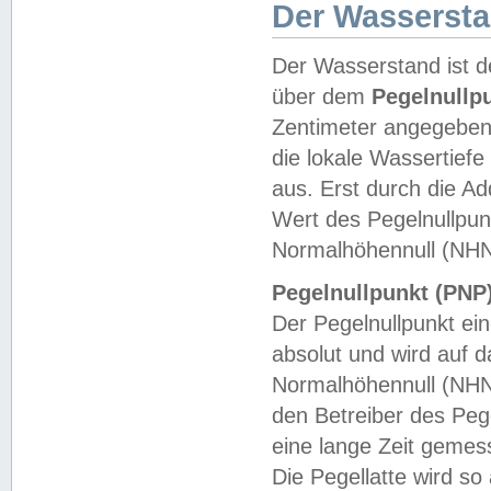
Der Wasserst
Der Wasserstand ist d
über dem
Pegelnullp
Zentimeter angegeben
die lokale Wassertie
aus. Erst durch die A
Wert des Pegelnullpun
Normalhöhennull (NHN
Pegelnullpunkt (PNP)
Der Pegelnullpunkt ei
absolut und wird auf
Normalhöhennull (NHN
den Betreiber des Pege
eine lange Zeit geme
Die Pegellatte wird s