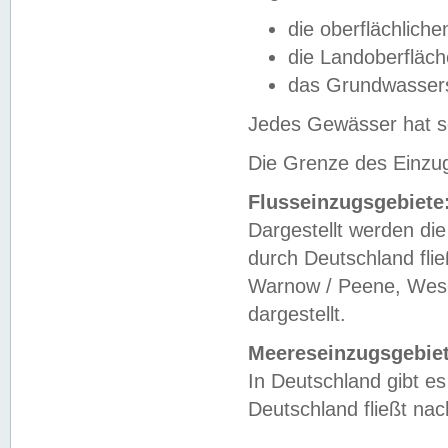
die oberflächlich
die Landoberfläc
das Grundwasser
Jedes Gewässer hat se
Die Grenze des Einzug
Flusseinzugsgebiete
Dargestellt werden die
durch Deutschland fli
Warnow / Peene, Weser
dargestellt.
Meereseinzugsgebiet
In Deutschland gibt 
Deutschland fließt n