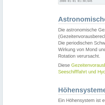
2000-01-01 01:30;645
Astronomische
Die astronomische Gez
(Gezeitenvorausberec
Die periodischen Schw
Wirkung von Mond und
Rotation verursacht.
Diese
Gezeitenvorau
Seeschifffahrt und Hy
Höhensystem
Ein Höhensystem ist e