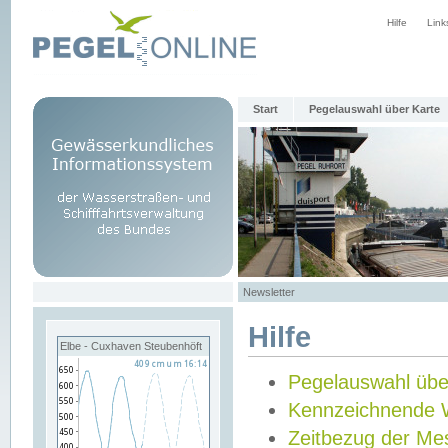
Hilfe
Link
Start
Pegelauswahl über Karte
Newsletter
Hilfe
Elbe - Cuxhaven Steubenhöft
Pegelauswahl übe
Kennzeichnende 
Zeitbezug der Me